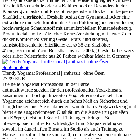
Der Gymnastikhocker mit neuer 7 cm Polsterung eignet sich ideal
für die Rückenschule oder als Kabinenhocker. Besonders in der
Krankengymnastik und Physiotherapie ist ein Hocker mit bequemer
Sitzfläche unerlässich. Deshalb besitzt der Gymnastikhocker eine
extra dicke und sehr komfortable 7 cm Polsterung aus einem festen,
hochwertigen Schaumstoff mit antimikrobiellem Kunstlederbezug.
Produktdetails mit zusätzlicher Kreuz-Verstrebung mit neuer 7 cm
dicker Komfort-Polsterung Gestell kratz- und stoßfest,
kunststoffbeschichtet Sitzfläche: ca. Ø 38 cm Sitzhöhe:
45cm, 50cm und 55cm Belastbar bis: ca. 200 kg Gestellfarbe: weiß
oder silber Polsterfarbe aus 20 Farben wählbar Made in Germany
★
★
★
★
★
Trendy Yogamat Professional | anthrazit | ohne Ösen
23,99 EUR
Die neue YogaMat Professional in der Farbe
anthrazit wurde speziell für den professionellen Yoga-Einsatz
zusammen mit hochqualifizierten Yogalehrern entwickelt. Die
Yogamatte zeichnet sich durch ein hohes Maß an Sicherheit und
Langlebigkeit aus. Sie ist daher ein wunderbares Yogawerkzeug und
bietet eine ausgezeichneten Qualität um die Auszeit zu genießen
um Körper, Geist und Seele in Einklang zu bringen. So
überzeugt sie mit ihre Rutschfestigkeit und Strapazierfähigkeit
sowohl im dauerhaften Einsatz im Studio als auch Training zu
Hause. Trotz ihrer Dicke von ca. 0,5 cm besitzet sie eine optimale