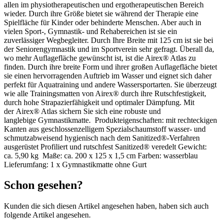
allen im physiotherapeutischen und ergotherapeutischen Bereich
wieder. Durch ihre Größe bietet sie während der Therapie eine
Spielfläche für Kinder oder behinderte Menschen. Aber auch in
vielen Sport-, Gymnastik- und Rehabereichen ist sie ein
zuverlässiger Wegbegleiter. Durch Ihre Breite mit 125 cm ist sie bei
der Seniorengymnastik und im Sportverein sehr gefragt. Überall da,
wo mehr Auflagefläche gewünscht ist, ist die Airex® Atlas zu
finden. Durch ihre breite Form und ihrer großen Auflagefläche bietet
sie einen hervorragenden Auftrieb im Wasser und eignet sich daher
perfekt für Aquatraining und andere Wassersportarten. Sie überzeugt
wie alle Trainingsmatten von Airex® durch ihre Rutschfestigkeit,
durch hohe Strapazierfähigkeit und optimaler Dämpfung. Mit
der Airex® Atlas sichern Sie sich eine robuste und
langlebige Gymnastikmatte. Produkteigenschaften: mit rechteckigen
Kanten aus geschlossenzelligem Spezialschaumstoff wasser- und
schmutzabweisend hygienisch nach dem Sanitized®-Verfahren
ausgerüstet Profiliert und rutschfest Sanitized® veredelt Gewicht:
ca. 5,90 kg Maße: ca. 200 x 125 x 1,5 cm Farben: wasserblau
Lieferumfang: 1 x Gymnastikmatte ohne Gurt
Schon gesehen?
Kunden die sich diesen Artikel angesehen haben, haben sich auch
folgende Artikel angesehen.