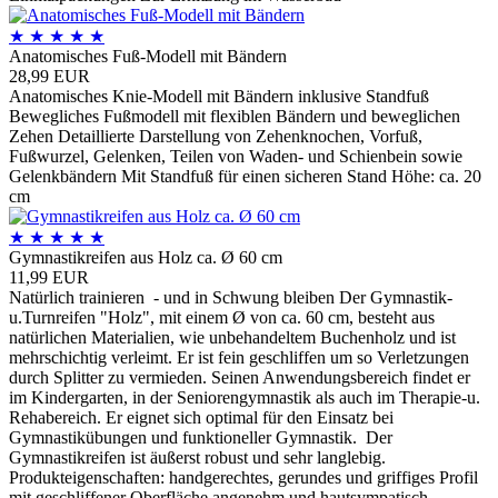
★
★
★
★
★
Anatomisches Fuß-Modell mit Bändern
28,99 EUR
Anatomisches Knie-Modell mit Bändern inklusive Standfuß
Bewegliches Fußmodell mit flexiblen Bändern und beweglichen
Zehen Detaillierte Darstellung von Zehenknochen, Vorfuß,
Fußwurzel, Gelenken, Teilen von Waden- und Schienbein sowie
Gelenkbändern Mit Standfuß für einen sicheren Stand Höhe: ca. 20
cm
★
★
★
★
★
Gymnastikreifen aus Holz ca. Ø 60 cm
11,99 EUR
Natürlich trainieren - und in Schwung bleiben Der Gymnastik-
u.Turnreifen "Holz", mit einem Ø von ca. 60 cm, besteht aus
natürlichen Materialien, wie unbehandeltem Buchenholz und ist
mehrschichtig verleimt. Er ist fein geschliffen um so Verletzungen
durch Splitter zu vermieden. Seinen Anwendungsbereich findet er
im Kindergarten, in der Seniorengymnastik als auch im Therapie-u.
Rehabereich. Er eignet sich optimal für den Einsatz bei
Gymnastikübungen und funktioneller Gymnastik. Der
Gymnastikreifen ist äußerst robust und sehr langlebig.
Produkteigenschaften: handgerechtes, gerundes und griffiges Profil
mit geschliffener Oberfläche angenehm und hautsympatisch