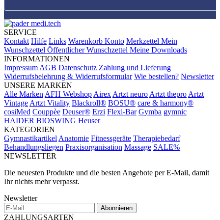
SERVICE
Kontakt
Hilfe
Links
Warenkorb
Konto
Merkzettel
Mein
Wunschzettel
Öffentlicher Wunschzettel
Meine Downloads
INFORMATIONEN
Impressum
AGB
Datenschutz
Zahlung und Lieferung
Widerrufsbelehrung & Widerrufsformular
Wie bestellen?
Newsletter
UNSERE MARKEN
Alle Marken
AFH Webshop
Airex
Artzt neuro
Artzt thepro
Artzt
Vintage
Artzt Vitality
Blackroll®
BOSU®
care & harmony®
cosiMed
Couppèe
Deuser®
Erzi
Flexi-Bar
Gymba
gymnic
HAIDER BIOSWING
Heuser
KATEGORIEN
Gymnastikartikel
Anatomie
Fitnessgeräte
Therapiebedarf
Behandlungsliegen
Praxisorganisation
Massage
SALE%
NEWSLETTER
Die neuesten Produkte und die besten Angebote per E-Mail, damit
Ihr nichts mehr verpasst.
Newsletter
Abonnieren
ZAHLUNGSARTEN