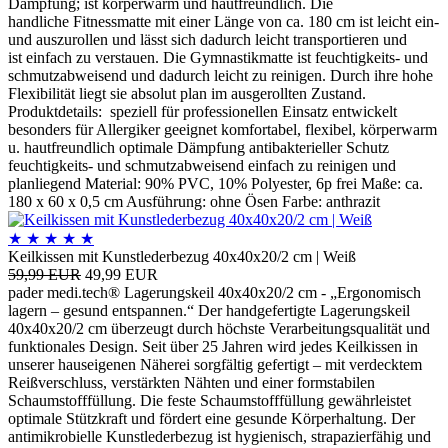
Dämpfung; ist körperwarm und hautfreundlich. Die
handliche Fitnessmatte mit einer Länge von ca. 180 cm ist leicht ein-
und auszurollen und lässt sich dadurch leicht transportieren und
ist einfach zu verstauen. Die Gymnastikmatte ist feuchtigkeits- und
schmutzabweisend und dadurch leicht zu reinigen. Durch ihre hohe
Flexibilität liegt sie absolut plan im ausgerollten Zustand.
Produktdetails: speziell für professionellen Einsatz entwickelt
besonders für Allergiker geeignet komfortabel, flexibel, körperwarm
u. hautfreundlich optimale Dämpfung antibakterieller Schutz
feuchtigkeits- und schmutzabweisend einfach zu reinigen und
planliegend Material: 90% PVC, 10% Polyester, 6p frei Maße: ca.
180 x 60 x 0,5 cm Ausführung: ohne Ösen Farbe: anthrazit
★
★
★
★
★
Keilkissen mit Kunstlederbezug 40x40x20/2 cm | Weiß
59,99 EUR
49,99 EUR
pader medi.tech® Lagerungskeil 40x40x20/2 cm - „Ergonomisch
lagern – gesund entspannen.“ Der handgefertigte Lagerungskeil
40x40x20/2 cm überzeugt durch höchste Verarbeitungsqualität und
funktionales Design. Seit über 25 Jahren wird jedes Keilkissen in
unserer hauseigenen Näherei sorgfältig gefertigt – mit verdecktem
Reißverschluss, verstärkten Nähten und einer formstabilen
Schaumstofffüllung. Die feste Schaumstofffüllung gewährleistet
optimale Stützkraft und fördert eine gesunde Körperhaltung. Der
antimikrobielle Kunstlederbezug ist hygienisch, strapazierfähig und