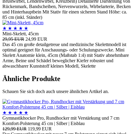
Brustwirbel, Lendenwirbel, Kreuzbein) Detaillierte Darstellung von
Rückenmark, Bandscheiben, Nervenwurzeln, Wirbelarterie, Becken
und Hinterhauptbein Mit Stativ für einen sicheren Stand Höhe: ca.
85 cm (inkl. Ständer)
★
★
★
★
★
Mini-Skelett, 45cm
29,95 EUR
24,99 EUR
Das 45 cm große detailgetreue und medizinische Skelettmodell ist
optimal geeignet für Anschauungs- oder Schulungszwecke. Mini
Skelett Anatomie klein, 45cm (Maßstab 1:4) mit Stativ abnehmbare
Arme, Beine und Schädel beweglicher Kiefer robuster und
abwaschbarer Kunststoff kleines Modell, Skelette
Ähnliche Produkte
Schauen Sie sich doch auch unsere ähnlichen Artikel an.
★
★
★
★
★
Gymnastikhocker Pro, Rundhocker mit Verstärkung und 7 cm
Komfort-Polsterung 45 cm | Silber | Eisblau
129,99 EUR
119,99 EUR