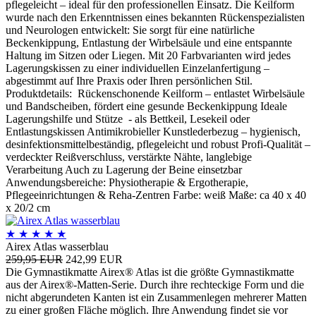
pflegeleicht – ideal für den professionellen Einsatz. Die Keilform
wurde nach den Erkenntnissen eines bekannten Rückenspezialisten
und Neurologen entwickelt: Sie sorgt für eine natürliche
Beckenkippung, Entlastung der Wirbelsäule und eine entspannte
Haltung im Sitzen oder Liegen. Mit 20 Farbvarianten wird jedes
Lagerungskissen zu einer individuellen Einzelanfertigung –
abgestimmt auf Ihre Praxis oder Ihren persönlichen Stil.
Produktdetails: Rückenschonende Keilform – entlastet Wirbelsäule
und Bandscheiben, fördert eine gesunde Beckenkippung Ideale
Lagerungshilfe und Stütze - als Bettkeil, Lesekeil oder
Entlastungskissen Antimikrobieller Kunstlederbezug – hygienisch,
desinfektionsmittelbeständig, pflegeleicht und robust Profi-Qualität –
verdeckter Reißverschluss, verstärkte Nähte, langlebige
Verarbeitung Auch zu Lagerung der Beine einsetzbar
Anwendungsbereiche: Physiotherapie & Ergotherapie,
Pflegeeinrichtungen & Reha-Zentren Farbe: weiß Maße: ca 40 x 40
x 20/2 cm
★
★
★
★
★
Airex Atlas wasserblau
259,95 EUR
242,99 EUR
Die Gymnastikmatte Airex® Atlas ist die größte Gymnastikmatte
aus der Airex®-Matten-Serie. Durch ihre rechteckige Form und die
nicht abgerundeten Kanten ist ein Zusammenlegen mehrerer Matten
zu einer großen Fläche möglich. Ihre Anwendung findet sie vor