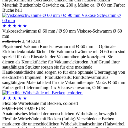
Material: Buchenholz Gewicht: ca. 280 g Maße: ca. Ø 60 cm Farbe:
Buche hell
★
★
★
★
★
Viskoseschwämme Ø 60 mm / Ø 90 mm Viskose-Schwamm Ø 60
mm
3,95 EUR
3,49 EUR
Physiomed Vakuum Rundschwamm mit Ø 60 mm – Optimale
Elektrodenkontaktfläche Die Vakuumschwämme mit Ø 60 mm sind
speziell für den Einsatz in der Vakuumtherapie konzipiert. Sie
dienen als Kontaktfläche für Vakuumelektroden. Auf Grund ihrer
saugfähigen Struktur sorgen sie für eine maximale
Hautkontaktfläche und sorgen so für eine optimale Übertragung von
elektrischen Impulsen. Produktdetails: Rundschwamm aus
saugfähigem Material ideal für die Vakuumtherapie Maße: Ø 60 mm
Farbe: gelb Lieferumfang: 1 x Viskoseschwamm, Ø 60 mm
★
★
★
★
★
Flexible Wirbelsäule mit Becken, coloriert
89,95 EUR
79,99 EUR
Anatomisches Modell der menschlichen Wirbelsäule, beweglich.
Flexible Wirbelsäule mit Becken (farbig) Verschiedene Farben
markieren die unterschiedlichen Wirbelsäulenabschnitte (Halswirbel,