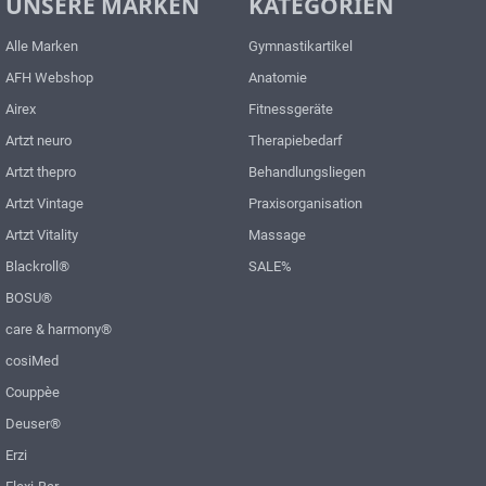
UNSERE MARKEN
KATEGORIEN
mit Rollen oder Gleiter
Sport, Physiotherapie und
- Hochfrequenz verschweißt
Polsterfarben aus 20 Farben
Wellness Fettet nicht und zieht
Sanft & anschmiegsam:
wählbar Prodessioneller Hocker
Alle Marken
Gymnastikartikel
schnell ein Für den täglichen
Vakuumgezogen mit samtiger
für die Physiotherapie, Praxis
AFH Webshop
Anatomie
Gebrauch geeignet In
Oberfläche für ein faltenfreies
oder Kosmetikstudios
verschiedenen Größen erhältlich
Relaxen Lieferumfang: 1 x care
Airex
Fitnessgeräte
Hergestellt in Deutschland
& harmony gel.kissen comfort+
Artzt neuro
Therapiebedarf
Artzt thepro
Behandlungsliegen
Artzt Vintage
Praxisorganisation
Artzt Vitality
Massage
Blackroll®
SALE%
BOSU®
care & harmony®
cosiMed
Couppèe
Deuser®
Erzi