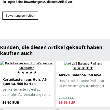
Es liegen keine Bewertungen zu diesem Artikel vor.
Bewertung schreiben
Kunden, die diesen Artikel gekauft haben,
kauften auch
★
★
★
★
★
★
★
★
★
★
Airex® Balance-Pad lava
Karteikasten aus Holz, A5
Das Airex® Balance-Pad Lava
quer ca. 900 Karten
ist ein vielseitiges Trainingsgerät
Der Karteikasten dient zur
zur Förderung von
optimalen Aufbewahrung von
Gleichgewicht, Koordination
79,95 EUR
Karteikarten.
und Stabilität. Mit seiner
59,90 EUR
69,99 EUR
eleganten Lava-Farbvariante