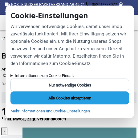
KOSTENLOSER PAKETVERSAND AB 49 €*
05251/778077
SICHER EINKAUFEN ÜBER SSL
Cookie-Einstellungen
Wir verwenden notwendige Cookies, damit unser Shop
zuverlässig funktioniert. Mit Ihrer Einwilligung setzen wir
optionale Cookies ein, um die Nutzung unseres Shops
auszuwerten und unser Angebot zu verbessern. Derzeit
Befestigungssatz für Sprossenwand
verwenden wir dafür Matomo. Einzelheiten finden Sie in
den Informationen zum Cookie-Einsatz.
Artikelnummer:
10254
(0)
Informationen zum Cookie-Einsatz
Der Befestigungssatz für Sprossenwände.
Nur notwendige Cookies
●
19,90
EUR
/ Stück
Sofort lieferbar
Alle Cookies akzeptieren
19,90 €
19,90 € / Stück
Mehr Informationen und Cookie-Einstellungen
* inkl. MwSt., zzgl.
Versandkosten
Menge
-