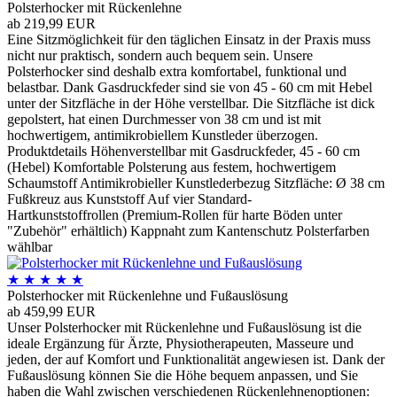
Polsterhocker mit Rückenlehne
ab 219,99 EUR
Eine Sitzmöglichkeit für den täglichen Einsatz in der Praxis muss
nicht nur praktisch, sondern auch bequem sein. Unsere
Polsterhocker sind deshalb extra komfortabel, funktional und
belastbar. Dank Gasdruckfeder sind sie von 45 - 60 cm mit Hebel
unter der Sitzfläche in der Höhe verstellbar. Die Sitzfläche ist dick
gepolstert, hat einen Durchmesser von 38 cm und ist mit
hochwertigem, antimikrobiellem Kunstleder überzogen.
Produktdetails Höhenverstellbar mit Gasdruckfeder, 45 - 60 cm
(Hebel) Komfortable Polsterung aus festem, hochwertigem
Schaumstoff Antimikrobieller Kunstlederbezug Sitzfläche: Ø 38 cm
Fußkreuz aus Kunststoff Auf vier Standard-
Hartkunststoffrollen (Premium-Rollen für harte Böden unter
"Zubehör" erhältlich) Kappnaht zum Kantenschutz Polsterfarben
wählbar
★
★
★
★
★
Polsterhocker mit Rückenlehne und Fußauslösung
ab 459,99 EUR
Unser Polsterhocker mit Rückenlehne und Fußauslösung ist die
ideale Ergänzung für Ärzte, Physiotherapeuten, Masseure und
jeden, der auf Komfort und Funktionalität angewiesen ist. Dank der
Fußauslösung können Sie die Höhe bequem anpassen, und Sie
haben die Wahl zwischen verschiedenen Rückenlehnenoptionen: