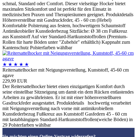
schmal, Standard oder Comfort. Dieser vielseitige Hocker bietet
maximalen Sitzkomfort und ist perfekt für den Einsatz in
medizinischen Praxen und Therapieräumen geeignet. Produktdetails
Höhenverstellbar mit Gasdruckfeder, 45 - 60 cm (Hebel)
Komfortable Polsterung aus festem, hochwertigem Schaumstoff
Antimikrobieller Kunstlederbezug Sitzfläche: Ø 38 cm Fußkreuz
aus Kunststoff Auf vier Standard-Hartkunststoffrollen (Premium-
Rollen für harte Böden unter "Zubehör" erhältlich) Kappnaht zum
Kantenschutz Polsterfarben wählbar
★
★
★
★
★
Reitersattelhocker mit Neigungsverstellung, Kunststoff, 45-60 cm
agave
229,99 EUR
Der Reitersattelhocker bietet einen einzigartigen Komfort durch
seine einstellbar Sitzneigung um damit ein dem Rücken entlastendes
Arbeiten zu gewährleisten. Er ist mit einer höhenverstellbaren
Gasdruckfeder ausgestattet. Produktdetails hochwertig verarbeitet
mit Neigungsverstellung nach vorne mit antimikrobiellem
Kunstlederbezug Fußkreuz aus Kunststoff Gasfedern 45 - 60 cm
mit lastabhängigen Standard-Hartkunststoffrollen(weiche Böden) in
29 Polsterfarben wählbar
Sie möchten einen Online-Vertrag widerrufen?