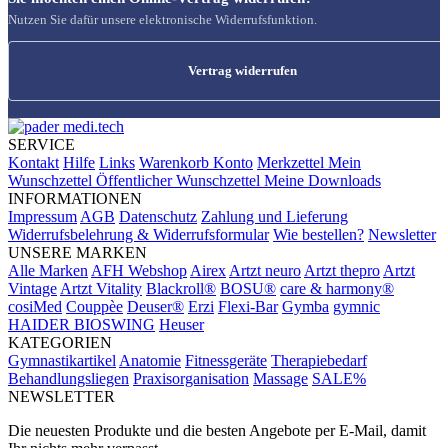
Nutzen Sie dafür unsere elektronische Widerrufsfunktion.
Vertrag widerrufen
SERVICE
Kontakt
Hilfe
Links
Warenkorb
Konto
Merkzettel
Mein
Wunschzettel
Öffentlicher Wunschzettel
Meine Downloads
INFORMATIONEN
Impressum
AGB
Datenschutz
Zahlung und Lieferung
Widerrufsbelehrung & Widerrufsformular
Wie bestellen?
Newsletter
UNSERE MARKEN
Alle Marken
AFH Webshop
Airex
Artzt neuro
Artzt thepro
Artzt
Vintage
Artzt Vitality
Blackroll®
BOSU®
care & harmony®
cosiMed
Couppèe
Deuser®
Erzi
Flexi-Bar
Gymba
gymnic
HAIDER BIOSWING
Heuser
KATEGORIEN
Gymnastikartikel
Anatomie
Fitnessgeräte
Therapiebedarf
Behandlungsliegen
Praxisorganisation
Massage
SALE%
NEWSLETTER
Die neuesten Produkte und die besten Angebote per E-Mail, damit