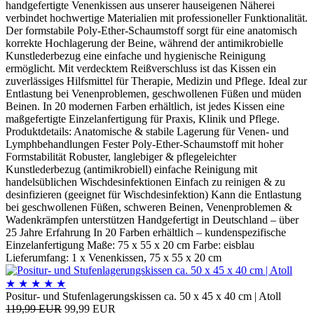
handgefertigte Venenkissen aus unserer hauseigenen Näherei
verbindet hochwertige Materialien mit professioneller Funktionalität.
Der formstabile Poly-Ether-Schaumstoff sorgt für eine anatomisch
korrekte Hochlagerung der Beine, während der antimikrobielle
Kunstlederbezug eine einfache und hygienische Reinigung
ermöglicht. Mit verdecktem Reißverschluss ist das Kissen ein
zuverlässiges Hilfsmittel für Therapie, Medizin und Pflege. Ideal zur
Entlastung bei Venenproblemen, geschwollenen Füßen und müden
Beinen. In 20 modernen Farben erhältlich, ist jedes Kissen eine
maßgefertigte Einzelanfertigung für Praxis, Klinik und Pflege.
Produktdetails: Anatomische & stabile Lagerung für Venen- und
Lymphbehandlungen Fester Poly-Ether-Schaumstoff mit hoher
Formstabilität Robuster, langlebiger & pflegeleichter
Kunstlederbezug (antimikrobiell) einfache Reinigung mit
handelsüblichen Wischdesinfektionen Einfach zu reinigen & zu
desinfizieren (geeignet für Wischdesinfektion) Kann die Entlastung
bei geschwollenen Füßen, schweren Beinen, Venenproblemen &
Wadenkrämpfen unterstützen Handgefertigt in Deutschland – über
25 Jahre Erfahrung In 20 Farben erhältlich – kundenspezifische
Einzelanfertigung Maße: 75 x 55 x 20 cm Farbe: eisblau
Lieferumfang: 1 x Venenkissen, 75 x 55 x 20 cm
★
★
★
★
★
Positur- und Stufenlagerungskissen ca. 50 x 45 x 40 cm | Atoll
119,99 EUR
99,99 EUR