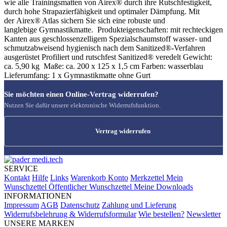
wie alle Trainingsmatten von Airex® durch ihre Rutschfestigkeit,
durch hohe Strapazierfähigkeit und optimaler Dämpfung. Mit
der Airex® Atlas sichern Sie sich eine robuste und
langlebige Gymnastikmatte. Produkteigenschaften: mit rechteckigen
Kanten aus geschlossenzelligem Spezialschaumstoff wasser- und
schmutzabweisend hygienisch nach dem Sanitized®-Verfahren
ausgerüstet Profiliert und rutschfest Sanitized® veredelt Gewicht:
ca. 5,90 kg Maße: ca. 200 x 125 x 1,5 cm Farben: wasserblau
Lieferumfang: 1 x Gymnastikmatte ohne Gurt
Sie möchten einen Online-Vertrag widerrufen?
Nutzen Sie dafür unsere elektronische Widerrufsfunktion.
Vertrag widerrufen
SERVICE
Kontakt
Hilfe
Links
Warenkorb
Konto
Merkzettel
Mein
Wunschzettel
Öffentlicher Wunschzettel
Meine Downloads
INFORMATIONEN
Impressum
AGB
Datenschutz
Zahlung und Lieferung
Widerrufsbelehrung & Widerrufsformular
Wie bestellen?
Newsletter
UNSERE MARKEN