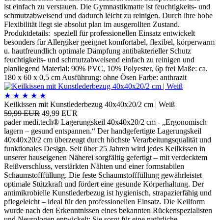
ist einfach zu verstauen. Die Gymnastikmatte ist feuchtigkeits- und
schmutzabweisend und dadurch leicht zu reinigen. Durch ihre hohe
Flexibilität liegt sie absolut plan im ausgerollten Zustand.
Produktdetails: speziell für professionellen Einsatz entwickelt
besonders für Allergiker geeignet komfortabel, flexibel, körperwarm
u. hautfreundlich optimale Dämpfung antibakterieller Schutz
feuchtigkeits- und schmutzabweisend einfach zu reinigen und
planliegend Material: 90% PVC, 10% Polyester, 6p frei Maße: ca.
180 x 60 x 0,5 cm Ausführung: ohne Ösen Farbe: anthrazit
★
★
★
★
★
Keilkissen mit Kunstlederbezug 40x40x20/2 cm | Weiß
59,99 EUR
49,99 EUR
pader medi.tech® Lagerungskeil 40x40x20/2 cm - „Ergonomisch
lagern – gesund entspannen.“ Der handgefertigte Lagerungskeil
40x40x20/2 cm überzeugt durch höchste Verarbeitungsqualität und
funktionales Design. Seit über 25 Jahren wird jedes Keilkissen in
unserer hauseigenen Näherei sorgfältig gefertigt – mit verdecktem
Reißverschluss, verstärkten Nähten und einer formstabilen
Schaumstofffüllung. Die feste Schaumstofffüllung gewährleistet
optimale Stützkraft und fördert eine gesunde Körperhaltung. Der
antimikrobielle Kunstlederbezug ist hygienisch, strapazierfähig und
pflegeleicht – ideal für den professionellen Einsatz. Die Keilform
wurde nach den Erkenntnissen eines bekannten Rückenspezialisten
und Neurologen entwickelt: Sie sorgt für eine natürliche