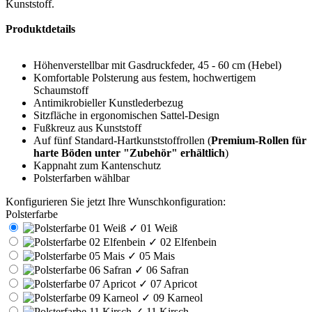
Kunststoff.
Produktdetails
Höhenverstellbar mit Gasdruckfeder, 45 - 60 cm (Hebel)
Komfortable Polsterung aus festem, hochwertigem
Schaumstoff
Antimikrobieller Kunstlederbezug
Sitzfläche in ergonomischen Sattel-Design
Fußkreuz aus Kunststoff
Auf fünf Standard-Hartkunststoffrollen (
Premium-Rollen für
harte Böden unter "Zubehör" erhältlich
)
Kappnaht zum Kantenschutz
Polsterfarben wählbar
Konfigurieren Sie jetzt Ihre Wunschkonfiguration:
Polsterfarbe
✓
01 Weiß
✓
02 Elfenbein
✓
05 Mais
✓
06 Safran
✓
07 Apricot
✓
09 Karneol
✓
11 Kirsch