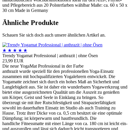
und Pflegebereich aus 20 Polsterfarben wählbar Maße: ca. 60 x 50 x
30 cm Made in Germany
Ähnliche Produkte
Schauen Sie sich doch auch unsere ähnlichen Artikel an.
★
★
★
★
★
Trendy Yogamat Professional | anthrazit | ohne Ösen
23,99 EUR
Die neue YogaMat Professional in der Farbe
anthrazit wurde speziell für den professionellen Yoga-Einsatz
zusammen mit hochqualifizierten Yogalehrern entwickelt. Die
Yogamatte zeichnet sich durch ein hohes Maß an Sicherheit und
Langlebigkeit aus. Sie ist daher ein wunderbares Yogawerkzeug und
bietet eine ausgezeichneten Qualität um die Auszeit zu genießen
um Körper, Geist und Seele in Einklang zu bringen. So
überzeugt sie mit ihre Rutschfestigkeit und Strapazierfähigkeit
sowohl im dauerhaften Einsatz im Studio als auch Training zu
Hause. Trotz ihrer Dicke von ca. 0,5 cm besitzet sie eine optimale
Dämpfung; ist körperwarm und hautfreundlich. Die
handliche Fitnessmatte mit einer Länge von ca. 180 cm ist leicht ein-
und auszurollen und lässt sich dadurch leicht transportieren und