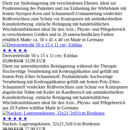
Dient zur Stufenlagerung mit verschiedenen Ebenen. Ideal zur
Positionierung des Patienten und zur Entlastung der Wirbelsäule mit
festem Styropor-Kern und Schaumstoff-Ummantelung verdeckter
Reißverschluss zum Schutz vor Kratzspuren mit antimikrobiellem
Kunstlederbezug einfache Reinigung mit handelsüblichen
Wischdesinfektionen ideal für den Arzt-, Physio- und Pflegebereich
in verschiedenen Größen und in 20 unterschiedlichen Farben
erhältlich Maße: ca. 50 x 45 x 40 cm Made in Germany
★
★
★
★
★
Dreiviertelrolle 50 x 15 x 11 cm | Eisblau
37,99 EUR
33,99 EUR
Dient zur unterstützenden Beinlagerung während der Therapie.
Hochwertige Verarbeitung mit Kederapplikation und gefüllt mit
festem Poly-Ether-Schaumstoff. Produktdetails: hochwertige
Verarbeitung mit Kederapplikation gefüllt mit festem Poly-Ether-
Schaumstoff verdeckter Reißverschluss zum Schutz vor Kratzspuren
abgedeckte Nähte mit Keder im Randbereich mit antimikrobiellem
Kunstlederbezug einfache Reinigung mit handelsüblichen
Wischdesinfektionen ideal für den Arzt-, Physio- und Pflegebereich
aus 20 Farben wählbar Made in Germany
★
★
★
★
★
Nacken- Lagerungskissen, 32x21,5x9/1cm Bordeaux
38,99 EUR
27,99 EUR