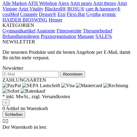
Alle Marken
AFH Webshop
Airex
Artzt neuro
Artzt thepro
Artzt
Vintage
Artzt Vitality
Blackroll®
BOSU®
care & harmony®
cosiMed
Couppèe
Deuser®
Erzi
Flexi-Bar
Gymba
gymnic
HAIDER BIOSWING
Heuser
KATEGORIEN
Gymnastikartikel
Anatomie
Fitnessgeräte
Therapiebedarf
Behandlungsliegen
Praxisorganisation
Massage
SALE%
NEWSLETTER
Die neuesten Produkte und die besten Angebote per E-Mail, damit
Ihr nichts mehr verpasst.
Newsletter
Abonnieren
ZAHLUNGSARTEN
* inkl. MwSt., zzgl. Versandkosten
↑
0 Artikel im Warenkorb
Schließen
🤷‍♂️
Der Warenkorb ist leer.