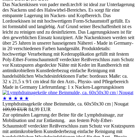
Das Nackenkissen von pader medi.tech® ist ideal zur Unterlagerung
des Nackens und des Halswirbel-Bereiches. Es sorgt für eine
entspannte Lagerung im Nacken- und Kopfbereich. Das
Lordosekissen ist mit hochwertigem Form-Schaumstoff gefüllt. Es
ist formstabil und langlebig. Auf Grund seiner Beschaffenheit ist es
leicht zu reinigen und zu desinfizieren. Das Lagerungskissen ist für
den gewerblichen Einsatz konzipiert. Alle Nackenkissen werden seit
über 25 Jahren in unserer hauseigenen Näherei - Made in Germany-
in 20 verschiedenen Farben handgenäht. Produktdetails:
hochwertige Verarbeitung mit Kederapplikation gefüllt mit festem
Poly-Ether-Formschaumstoff verdeckter Reißverschluss zum Schutz
vor Kratzspuren abgedeckte Nähte mit Keder im Randbereich mit
antimikrobiellem Kunstlederbezug einfache Reinigung mit
handelsüblichen Wischdesinfektionen Farbe: bordeaux Maße: ca.
32 x 21,5 x 9/1 cm ideal für den Arzt-, Physio- und Pflegebereich
Made in Germany Lieferumfang: 1 x Nacken-Lagerungskissen
★
★
★
★
★
Lymphdrainagekeile ohne Beinmulde, ca. 60x50x30 cm | Nougat
109,99 EUR
84,99 EUR
Zur optimalen Lagerung der Beine für die Lymphdrainage, zur
Mobilisation und zur Entlastung. aus festem Poly-Ether-
Schaumstoff verdeckter Reißverschluss zum Schutz vor Kratzspuren
mit antimikrobiellem Kunstlederbezug einfache Reinigung mit
handelsüblichen Wischdesinfektionen ideal für den Arzt-, Physio-