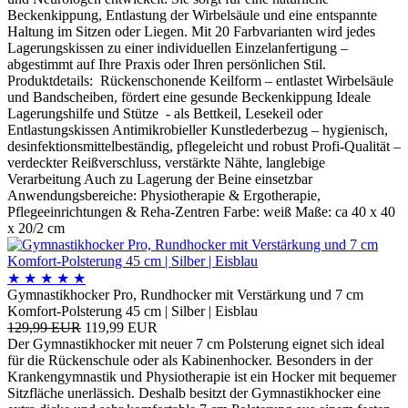
Beckenkippung, Entlastung der Wirbelsäule und eine entspannte
Haltung im Sitzen oder Liegen. Mit 20 Farbvarianten wird jedes
Lagerungskissen zu einer individuellen Einzelanfertigung –
abgestimmt auf Ihre Praxis oder Ihren persönlichen Stil.
Produktdetails: Rückenschonende Keilform – entlastet Wirbelsäule
und Bandscheiben, fördert eine gesunde Beckenkippung Ideale
Lagerungshilfe und Stütze - als Bettkeil, Lesekeil oder
Entlastungskissen Antimikrobieller Kunstlederbezug – hygienisch,
desinfektionsmittelbeständig, pflegeleicht und robust Profi-Qualität –
verdeckter Reißverschluss, verstärkte Nähte, langlebige
Verarbeitung Auch zu Lagerung der Beine einsetzbar
Anwendungsbereiche: Physiotherapie & Ergotherapie,
Pflegeeinrichtungen & Reha-Zentren Farbe: weiß Maße: ca 40 x 40
x 20/2 cm
★
★
★
★
★
Gymnastikhocker Pro, Rundhocker mit Verstärkung und 7 cm
Komfort-Polsterung 45 cm | Silber | Eisblau
129,99 EUR
119,99 EUR
Der Gymnastikhocker mit neuer 7 cm Polsterung eignet sich ideal
für die Rückenschule oder als Kabinenhocker. Besonders in der
Krankengymnastik und Physiotherapie ist ein Hocker mit bequemer
Sitzfläche unerlässich. Deshalb besitzt der Gymnastikhocker eine