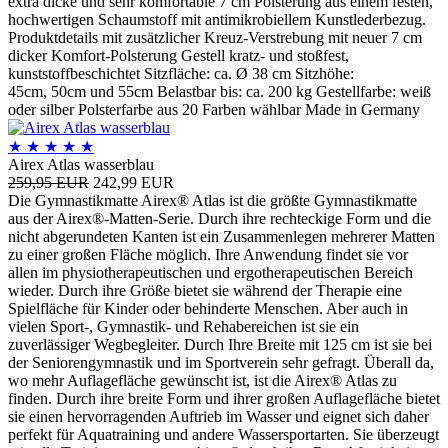
extra dicke und sehr komfortable 7 cm Polsterung aus einem festen,
hochwertigen Schaumstoff mit antimikrobiellem Kunstlederbezug.
Produktdetails mit zusätzlicher Kreuz-Verstrebung mit neuer 7 cm
dicker Komfort-Polsterung Gestell kratz- und stoßfest,
kunststoffbeschichtet Sitzfläche: ca. Ø 38 cm Sitzhöhe:
45cm, 50cm und 55cm Belastbar bis: ca. 200 kg Gestellfarbe: weiß
oder silber Polsterfarbe aus 20 Farben wählbar Made in Germany
★
★
★
★
★
Airex Atlas wasserblau
259,95 EUR
242,99 EUR
Die Gymnastikmatte Airex® Atlas ist die größte Gymnastikmatte
aus der Airex®-Matten-Serie. Durch ihre rechteckige Form und die
nicht abgerundeten Kanten ist ein Zusammenlegen mehrerer Matten
zu einer großen Fläche möglich. Ihre Anwendung findet sie vor
allen im physiotherapeutischen und ergotherapeutischen Bereich
wieder. Durch ihre Größe bietet sie während der Therapie eine
Spielfläche für Kinder oder behinderte Menschen. Aber auch in
vielen Sport-, Gymnastik- und Rehabereichen ist sie ein
zuverlässiger Wegbegleiter. Durch Ihre Breite mit 125 cm ist sie bei
der Seniorengymnastik und im Sportverein sehr gefragt. Überall da,
wo mehr Auflagefläche gewünscht ist, ist die Airex® Atlas zu
finden. Durch ihre breite Form und ihrer großen Auflagefläche bietet
sie einen hervorragenden Auftrieb im Wasser und eignet sich daher
perfekt für Aquatraining und andere Wassersportarten. Sie überzeugt