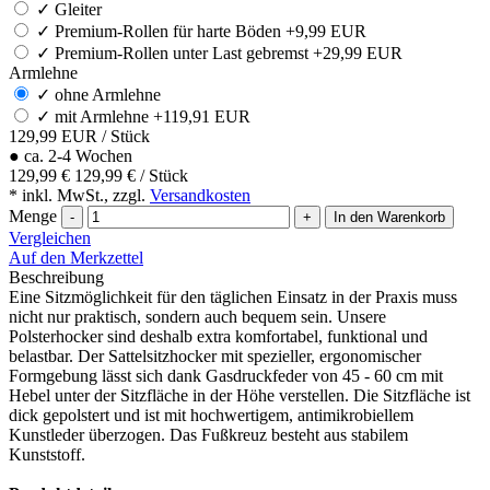
✓
Gleiter
✓
Premium-Rollen für harte Böden +9,99 EUR
✓
Premium-Rollen unter Last gebremst +29,99 EUR
Armlehne
✓
ohne Armlehne
✓
mit Armlehne +119,91 EUR
129,99
EUR
/ Stück
●
ca. 2-4 Wochen
129,99 €
129,99 € / Stück
* inkl. MwSt., zzgl.
Versandkosten
Menge
-
+
In den Warenkorb
Vergleichen
Auf den Merkzettel
Beschreibung
Eine Sitzmöglichkeit für den täglichen Einsatz in der Praxis muss
nicht nur praktisch, sondern auch bequem sein. Unsere
Polsterhocker sind deshalb extra komfortabel, funktional und
belastbar. Der Sattelsitzhocker mit spezieller, ergonomischer
Formgebung lässt sich dank Gasdruckfeder von 45 - 60 cm mit
Hebel unter der Sitzfläche in der Höhe verstellen. Die Sitzfläche ist
dick gepolstert und ist mit hochwertigem, antimikrobiellem
Kunstleder überzogen. Das Fußkreuz besteht aus stabilem
Kunststoff.