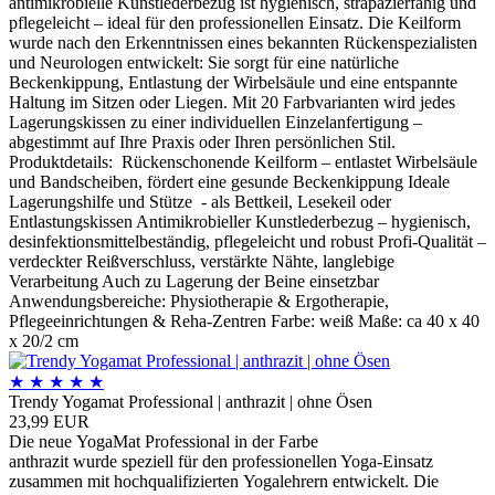
antimikrobielle Kunstlederbezug ist hygienisch, strapazierfähig und
pflegeleicht – ideal für den professionellen Einsatz. Die Keilform
wurde nach den Erkenntnissen eines bekannten Rückenspezialisten
und Neurologen entwickelt: Sie sorgt für eine natürliche
Beckenkippung, Entlastung der Wirbelsäule und eine entspannte
Haltung im Sitzen oder Liegen. Mit 20 Farbvarianten wird jedes
Lagerungskissen zu einer individuellen Einzelanfertigung –
abgestimmt auf Ihre Praxis oder Ihren persönlichen Stil.
Produktdetails: Rückenschonende Keilform – entlastet Wirbelsäule
und Bandscheiben, fördert eine gesunde Beckenkippung Ideale
Lagerungshilfe und Stütze - als Bettkeil, Lesekeil oder
Entlastungskissen Antimikrobieller Kunstlederbezug – hygienisch,
desinfektionsmittelbeständig, pflegeleicht und robust Profi-Qualität –
verdeckter Reißverschluss, verstärkte Nähte, langlebige
Verarbeitung Auch zu Lagerung der Beine einsetzbar
Anwendungsbereiche: Physiotherapie & Ergotherapie,
Pflegeeinrichtungen & Reha-Zentren Farbe: weiß Maße: ca 40 x 40
x 20/2 cm
★
★
★
★
★
Trendy Yogamat Professional | anthrazit | ohne Ösen
23,99 EUR
Die neue YogaMat Professional in der Farbe
anthrazit wurde speziell für den professionellen Yoga-Einsatz
zusammen mit hochqualifizierten Yogalehrern entwickelt. Die