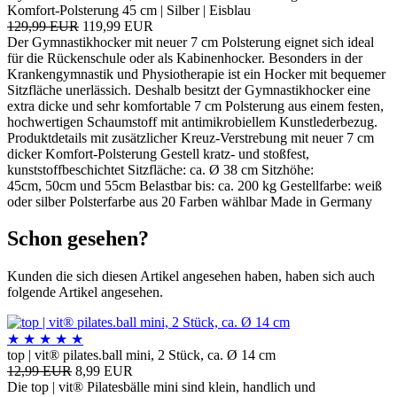
Komfort-Polsterung 45 cm | Silber | Eisblau
129,99 EUR
119,99 EUR
Der Gymnastikhocker mit neuer 7 cm Polsterung eignet sich ideal
für die Rückenschule oder als Kabinenhocker. Besonders in der
Krankengymnastik und Physiotherapie ist ein Hocker mit bequemer
Sitzfläche unerlässich. Deshalb besitzt der Gymnastikhocker eine
extra dicke und sehr komfortable 7 cm Polsterung aus einem festen,
hochwertigen Schaumstoff mit antimikrobiellem Kunstlederbezug.
Produktdetails mit zusätzlicher Kreuz-Verstrebung mit neuer 7 cm
dicker Komfort-Polsterung Gestell kratz- und stoßfest,
kunststoffbeschichtet Sitzfläche: ca. Ø 38 cm Sitzhöhe:
45cm, 50cm und 55cm Belastbar bis: ca. 200 kg Gestellfarbe: weiß
oder silber Polsterfarbe aus 20 Farben wählbar Made in Germany
Schon gesehen?
Kunden die sich diesen Artikel angesehen haben, haben sich auch
folgende Artikel angesehen.
★
★
★
★
★
top | vit® pilates.ball mini, 2 Stück, ca. Ø 14 cm
12,99 EUR
8,99 EUR
Die top | vit® Pilatesbälle mini sind klein, handlich und