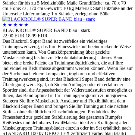
Ständer für bis zu 5 Medizinbälle Maße Grundfläche: ca. 70 x 70
cm Höhe: ca. 170 cm Gewicht: 10 kg Material: Stahl Filzfüße an der
Unterseite Lieferumfang: 1 x Ständer, zerlegt ohne Bälle
★
★
★
★
★
BLACKROLL® SUPER BAND blau - stark
22,90 EUR
18,99 EUR
Das Blackroll Super Band ist zweifellos ein vielseitiges
Trainingswerkzeug, das Ihre Fitnessziele auf beeindruckende Weise
unterstützen kann. Von Ganzkörpertraining über gezielte
Muskelstärkung bis hin zur Flexibilitätsförderung – dieses Band
bietet eine breite Palette an Trainingsmöglichkeiten, die auf Ihre
individuellen Bedürfnisse abgestimmt werden können. Wenn Sie auf
der Suche nach einem kompakten, tragbaren und effektiven
Trainingswerkzeug sind, ist das Blackroll Super Band definitiv eine
Überlegung wert. Egal, ob Sie ein Anfänger oder ein erfahrener
Sportler sind, die Anpassbarkeit der Widerstandsstufen ermöglicht es
Ihnen, das Band optimal in Ihr Trainingsprogramm zu integrieren.
Steigern Sie Ihre Muskelkraft, Ausdauer und Flexibilität mit dem
Blackroll Super Band und bringen Sie Ihr Training auf die nächste
Stufe – ohne die üblichen Einschränkungen. Produktdetails:
Fitnessband zur gezielten Stabilisierung des gesamten Rumpfes
Reißfestes und dehnbares TextilMaterial ideal zur Kräftigung aller
Muskelgruppen Trainingsbänder einzeln oder im Set erhältlich nach
STANDARD 100 by OEKO-TEX zertifiziert Farbe: blau (stark)