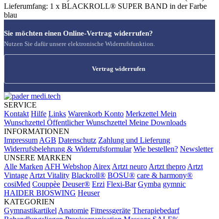
Lieferumfang: 1 x BLACKROLL® SUPER BAND in der Farbe
blau
Sie möchten einen Online-Vertrag widerrufen?
Nutzen Sie dafür unsere elektronische Widerrufsfunktion.
Vertrag widerrufen
SERVICE
Kontakt
Hilfe
Links
Warenkorb
Konto
Merkzettel
Mein
Wunschzettel
Öffentlicher Wunschzettel
Meine Downloads
INFORMATIONEN
Impressum
AGB
Datenschutz
Zahlung und Lieferung
Widerrufsbelehrung & Widerrufsformular
Wie bestellen?
Newsletter
UNSERE MARKEN
Alle Marken
AFH Webshop
Airex
Artzt neuro
Artzt thepro
Artzt
Vintage
Artzt Vitality
Blackroll®
BOSU®
care & harmony®
cosiMed
Couppèe
Deuser®
Erzi
Flexi-Bar
Gymba
gymnic
HAIDER BIOSWING
Heuser
KATEGORIEN
Gymnastikartikel
Anatomie
Fitnessgeräte
Therapiebedarf