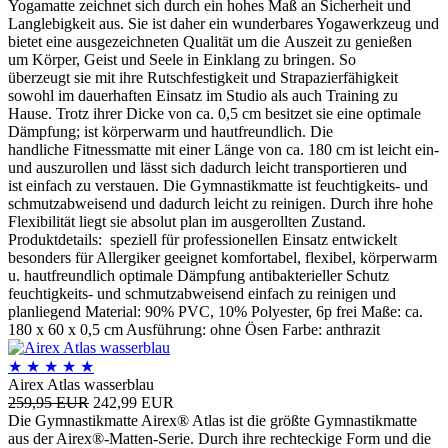
Yogamatte zeichnet sich durch ein hohes Maß an Sicherheit und
Langlebigkeit aus. Sie ist daher ein wunderbares Yogawerkzeug und
bietet eine ausgezeichneten Qualität um die Auszeit zu genießen
um Körper, Geist und Seele in Einklang zu bringen. So
überzeugt sie mit ihre Rutschfestigkeit und Strapazierfähigkeit
sowohl im dauerhaften Einsatz im Studio als auch Training zu
Hause. Trotz ihrer Dicke von ca. 0,5 cm besitzet sie eine optimale
Dämpfung; ist körperwarm und hautfreundlich. Die
handliche Fitnessmatte mit einer Länge von ca. 180 cm ist leicht ein-
und auszurollen und lässt sich dadurch leicht transportieren und
ist einfach zu verstauen. Die Gymnastikmatte ist feuchtigkeits- und
schmutzabweisend und dadurch leicht zu reinigen. Durch ihre hohe
Flexibilität liegt sie absolut plan im ausgerollten Zustand.
Produktdetails: speziell für professionellen Einsatz entwickelt
besonders für Allergiker geeignet komfortabel, flexibel, körperwarm
u. hautfreundlich optimale Dämpfung antibakterieller Schutz
feuchtigkeits- und schmutzabweisend einfach zu reinigen und
planliegend Material: 90% PVC, 10% Polyester, 6p frei Maße: ca.
180 x 60 x 0,5 cm Ausführung: ohne Ösen Farbe: anthrazit
★
★
★
★
★
Airex Atlas wasserblau
259,95 EUR
242,99 EUR
Die Gymnastikmatte Airex® Atlas ist die größte Gymnastikmatte
aus der Airex®-Matten-Serie. Durch ihre rechteckige Form und die