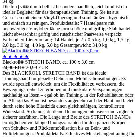
34 kg
Die top | vit® dumb.bell ist besonders handlich, leicht und ist ein
idealer Begleiter für das therapeutischen Training. Sie ist aus
Gusseisen mit einem Vinyl-Überzug und somit äußerst hygenisch
und einfach zu reinigen. Produktdetails: 7 Hantelpaare mit
hochwertiger Vinyloberfläche formschöne und griffige Stahlhantel
leicht abwaschbar griffig und rutschsicher Paarweise verpackt
Farbcodiert Lieferumfang: 14 Hantel, je 2 x 0,5 kg, 1,0 kg, 1,5 kg,
2,0 kg, 3,0 kg, 4,0 kg, 5,0 kg Gesamtgewicht: 34,0 kg
★
★
★
★
★
Blackroll® STRECH BAND, ca. 100 x 3,0 cm
24,90 EUR
20,99 EUR
Das BLACKROLL STRETCH BAND ist das ideale
Trainingsband für gezielte Dehn- und Mobilisationsübungen. Es
wurde speziell entwickelt, um die Flexibilität zu verbessern, die
Bewegungsfreiheit zu erhöhen und muskuläre Verspannungen
nachhaltig zu lösen – egal ob im Training, in der Rehabilitation oder
im Alltag.Das Band ist besonders angenehm auf der Haut und bietet
durch seine hohe Elastizität einen gleichmäßigen, kontrollierten
Widerstand. So kannst du deine Dehnungen intensiver und zugleich
sicherer ausführen. Die Länge und Breite des STRETCH BANDs
ermöglichen vielfältige Übungsvarianten für den ganzen Körper –
von Schulter- und Rückenmobilisation bis zu Bein- und
Hüftdehnungen. Produktdetails: Effektives Muskellängentraining für