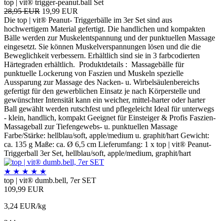
top | vit® trigger-peanut.ball Set
28,95 EUR
19,99 EUR
Die top | vit® Peanut- Triggerbälle im 3er Set sind aus
hochwertigem Material gefertigt. Die handlichen und kompakten
Bälle werden zur Muskelentspannung und der punktuellen Massage
eingesetzt. Sie können Muskelverspannungen lösen und die die
Beweglichkeit verbessern. Erhältlich sind sie in 3 farbcodierten
Härtegraden erhältlich. Produktdetails : Massagebälle für
punktuelle Lockerung von Faszien und Muskeln spezielle
Aussparung zur Massage des Nacken- u. Wirbelsäulenbereichs
gefertigt für den gewerblichen Einsatz je nach Körperstelle und
gewünschter Intensität kann ein weicher, mittel-harter oder harter
Ball gewählt werden rutschfest und pflegeleicht Ideal für unterwegs
- klein, handlich, kompakt Geeignet für Einsteiger & Profis Faszien-
Massageball zur Tiefengewebs- u. punktuellen Massage
Farbe/Stärke: hellblau/soft, apple/medium u. graphit/hart Gewicht:
ca. 135 g Maße: ca. Ø 6,5 cm Lieferumfang: 1 x top | vit® Peanut-
Triggerball 3er Set, hellblau/soft, apple/medium, graphit/hart
★
★
★
★
★
top | vit® dumb.bell, 7er SET
109,99 EUR
3,24 EUR/kg