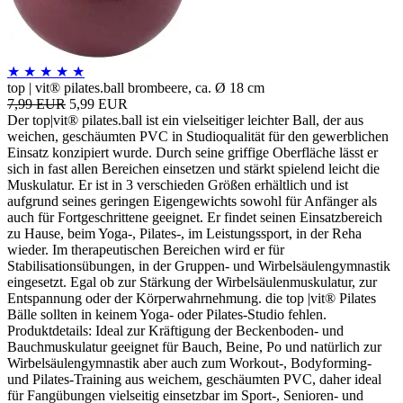
★
★
★
★
★
top | vit® pilates.ball brombeere, ca. Ø 18 cm
7,99 EUR
5,99 EUR
Der top|vit® pilates.ball ist ein vielseitiger leichter Ball, der aus
weichen, geschäumten PVC in Studioqualität für den gewerblichen
Einsatz konzipiert wurde. Durch seine griffige Oberfläche lässt er
sich in fast allen Bereichen einsetzen und stärkt spielend leicht die
Muskulatur. Er ist in 3 verschieden Größen erhältlich und ist
aufgrund seines geringen Eigengewichts sowohl für Anfänger als
auch für Fortgeschrittene geeignet. Er findet seinen Einsatzbereich
zu Hause, beim Yoga-, Pilates-, im Leistungssport, in der Reha
wieder. Im therapeutischen Bereichen wird er für
Stabilisationsübungen, in der Gruppen- und Wirbelsäulengymnastik
eingesetzt. Egal ob zur Stärkung der Wirbelsäulenmuskulatur, zur
Entspannung oder der Körperwahrnehmung. die top |vit® Pilates
Bälle sollten in keinem Yoga- oder Pilates-Studio fehlen.
Produktdetails: Ideal zur Kräftigung der Beckenboden- und
Bauchmuskulatur geeignet für Bauch, Beine, Po und natürlich zur
Wirbelsäulengymnastik aber auch zum Workout-, Bodyforming-
und Pilates-Training aus weichem, geschäumten PVC, daher ideal
für Fangübungen vielseitig einsetzbar im Sport-, Senioren- und