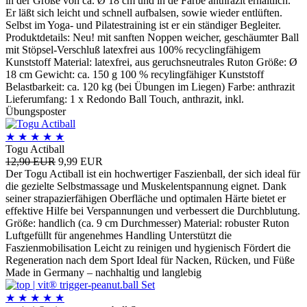
in der Größe von ca. Ø 18 cm und in de Farbe anthrazit erhältlich.
Er läßt sich leicht und schnell aufbalsen, sowie wieder entlüften.
Selbst im Yoga- und Pilatestraining ist er ein ständiger Begleiter.
Produktdetails: Neu! mit sanften Noppen weicher, geschäumter Ball
mit Stöpsel-Verschluß latexfrei aus 100% recyclingfähigem
Kunststoff Material: latexfrei, aus geruchsneutrales Ruton Größe: Ø
18 cm Gewicht: ca. 150 g 100 % recylingfähiger Kunststoff
Belastbarkeit: ca. 120 kg (bei Übungen im Liegen) Farbe: anthrazit
Lieferumfang: 1 x Redondo Ball Touch, anthrazit, inkl.
Übungsposter
★
★
★
★
★
Togu Actiball
12,90 EUR
9,99 EUR
Der Togu Actiball ist ein hochwertiger Faszienball, der sich ideal für
die gezielte Selbstmassage und Muskelentspannung eignet. Dank
seiner strapazierfähigen Oberfläche und optimalen Härte bietet er
effektive Hilfe bei Verspannungen und verbessert die Durchblutung.
Größe: handlich (ca. 9 cm Durchmesser) Material: robuster Ruton
Luftgefüllt für angenehmes Handling Unterstützt die
Faszienmobilisation Leicht zu reinigen und hygienisch Fördert die
Regeneration nach dem Sport Ideal für Nacken, Rücken, und Füße
Made in Germany – nachhaltig und langlebig
★
★
★
★
★