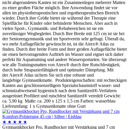
nicht abgerundeten Kanten ist ein Zusammenlegen mehrerer Matten
zu einer großen Fläche möglich. Ihre Anwendung findet sie vor
allen im physiotherapeutischen und ergotherapeutischen Bereich
wieder. Durch ihre Größe bietet sie während der Therapie eine
Spielfläche für Kinder oder behinderte Menschen. Aber auch in
vielen Sport-, Gymnastik- und Rehabereichen ist sie ein
zuverlässiger Wegbegleiter. Durch Ihre Breite mit 125 cm ist sie bei
der Seniorengymnastik und im Sportverein sehr gefragt. Überall da,
wo mehr Auflagefläche gewünscht ist, ist die Airex® Atlas zu
finden. Durch ihre breite Form und ihrer großen Auflagefläche bietet
sie einen hervorragenden Auftrieb im Wasser und eignet sich daher
perfekt für Aquatraining und andere Wassersportarten. Sie überzeugt
wie alle Trainingsmatten von Airex® durch ihre Rutschfestigkeit,
durch hohe Strapazierfähigkeit und optimaler Dämpfung. Mit
der Airex® Atlas sichern Sie sich eine robuste und
langlebige Gymnastikmatte. Produkteigenschaften: mit rechteckigen
Kanten aus geschlossenzelligem Spezialschaumstoff wasser- und
schmutzabweisend hygienisch nach dem Sanitized®-Verfahren
ausgerüstet Profiliert und rutschfest Sanitized® veredelt Gewicht:
ca. 5,90 kg Maße: ca. 200 x 125 x 1,5 cm Farben: wasserblau
Lieferumfang: 1 x Gymnastikmatte ohne Gurt
★
★
★
★
★
Gymnastikhocker Pro, Rundhocker mit Verstärkung und 7 cm