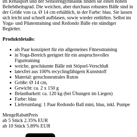
im Rehasport und der Seniorengymnastik finden sie einen hohen
Beliebtheitsgrad. Die weichen, aber durchaus robusten Bälle sind in
der Größe von ca. Ø 14 cm erhältlich, in der Farbe: blau. Sie lassen
sich leicht und schnell aufblasen, sowie wieder entlüften. Selbst im
Yoga- und Pilatestraining sind Redondo Bälle ein ständiger
Begleiter.
Produktdetails:
als Paar konzipiert für ein allgemeines Fitnesstraining
in Yoga-Bereich geeignet für ein anspruchsvolles
Figurtraining
weiche, geschäumte Bälle mit Stöpsel-Verschluß
latexfrei aus 100% recyclingfähigem Kunststoff
Material: geruchsneutrales Ruton
Größe: Ø 14 cm,
Gewicht: ca. 2 x 150 g
Belastbarkeit: ca. 120 kg (bei Übungen im Liegen)
Farbe: blau
Lieferumfang: 1 Paar Redondo Ball mini, blau, inkl. Pumpe
Menge
Rabatt
Preis
ab 5 Stück
2.35%
EUR
ab 10 Stück
5.89%
EUR