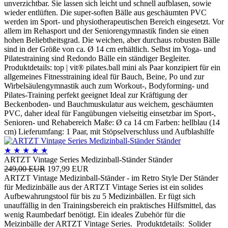
unverzichtbar. Sie lassen sich leicht und schnell aufblasen, sowie
wieder entlüften. Die super-soften Bälle aus geschäumten PVC
werden im Sport- und physiotherapeutischen Bereich eingesetzt. Vor
allem im Rehasport und der Seniorengymnastik finden sie einen
hohen Beliebtheitsgrad. Die weichen, aber durchaus robusten Bälle
sind in der Größe von ca. Ø 14 cm erhältlich. Selbst im Yoga- und
Pilatestraining sind Redondo Bälle ein ständiger Begleiter.
Produktdetails: top | vit® pilates.ball mini als Paar konzipiert für ein
allgemeines Fitnesstraining ideal für Bauch, Beine, Po und zur
Wirbelsäulengymnastik auch zum Workout-, Bodyforming- und
Pilates-Training perfekt geeignet Ideal zur Kräftigung der
Beckenboden- und Bauchmuskulatur aus weichem, geschäumten
PVC, daher ideal für Fangübungen vielseitig einsetzbar im Sport-,
Senioren- und Rehabereich Maße: Ø ca 14 cm Farben: hellblau (14
cm) Lieferumfang: 1 Paar, mit Stöpselverschluss und Aufblashilfe
★
★
★
★
★
ARTZT Vintage Series Medizinball-Ständer Ständer
249,00 EUR
197,99 EUR
ARTZT Vintage Medizinball-Ständer - im Retro Style Der Ständer
für Medizinbälle aus der ARTZT Vintage Series ist ein solides
Aufbewahrungstool für bis zu 5 Medizinbällen. Er fügt sich
unauffällig in den Trainingsbereich ein praktisches Hilfsmittel, das
wenig Raumbedarf benötigt. Ein ideales Zubehör für die
Meizinbälle der ARTZT Vintage Series. Produktdetails: Solider