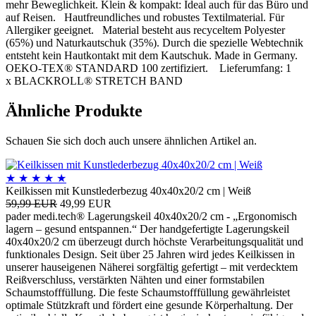
mehr Beweglichkeit. Klein & kompakt: Ideal auch für das Büro und
auf Reisen. Hautfreundliches und robustes Textilmaterial. Für
Allergiker geeignet. Material besteht aus recyceltem Polyester
(65%) und Naturkautschuk (35%). Durch die spezielle Webtechnik
entsteht kein Hautkontakt mit dem Kautschuk. Made in Germany.
OEKO-TEX® STANDARD 100 zertifiziert. Lieferumfang: 1
x BLACKROLL® STRETCH BAND
Ähnliche Produkte
Schauen Sie sich doch auch unsere ähnlichen Artikel an.
★
★
★
★
★
Keilkissen mit Kunstlederbezug 40x40x20/2 cm | Weiß
59,99 EUR
49,99 EUR
pader medi.tech® Lagerungskeil 40x40x20/2 cm - „Ergonomisch
lagern – gesund entspannen.“ Der handgefertigte Lagerungskeil
40x40x20/2 cm überzeugt durch höchste Verarbeitungsqualität und
funktionales Design. Seit über 25 Jahren wird jedes Keilkissen in
unserer hauseigenen Näherei sorgfältig gefertigt – mit verdecktem
Reißverschluss, verstärkten Nähten und einer formstabilen
Schaumstofffüllung. Die feste Schaumstofffüllung gewährleistet
optimale Stützkraft und fördert eine gesunde Körperhaltung. Der