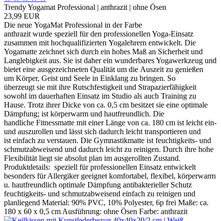
Trendy Yogamat Professional | anthrazit | ohne Ösen
23,99 EUR
Die neue YogaMat Professional in der Farbe
anthrazit wurde speziell für den professionellen Yoga-Einsatz
zusammen mit hochqualifizierten Yogalehrern entwickelt. Die
Yogamatte zeichnet sich durch ein hohes Maß an Sicherheit und
Langlebigkeit aus. Sie ist daher ein wunderbares Yogawerkzeug und
bietet eine ausgezeichneten Qualität um die Auszeit zu genießen
um Körper, Geist und Seele in Einklang zu bringen. So
überzeugt sie mit ihre Rutschfestigkeit und Strapazierfähigkeit
sowohl im dauerhaften Einsatz im Studio als auch Training zu
Hause. Trotz ihrer Dicke von ca. 0,5 cm besitzet sie eine optimale
Dämpfung; ist körperwarm und hautfreundlich. Die
handliche Fitnessmatte mit einer Länge von ca. 180 cm ist leicht ein-
und auszurollen und lässt sich dadurch leicht transportieren und
ist einfach zu verstauen. Die Gymnastikmatte ist feuchtigkeits- und
schmutzabweisend und dadurch leicht zu reinigen. Durch ihre hohe
Flexibilität liegt sie absolut plan im ausgerollten Zustand.
Produktdetails: speziell für professionellen Einsatz entwickelt
besonders für Allergiker geeignet komfortabel, flexibel, körperwarm
u. hautfreundlich optimale Dämpfung antibakterieller Schutz
feuchtigkeits- und schmutzabweisend einfach zu reinigen und
planliegend Material: 90% PVC, 10% Polyester, 6p frei Maße: ca.
180 x 60 x 0,5 cm Ausführung: ohne Ösen Farbe: anthrazit