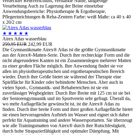
verdeckter Reißverschluss, verstärkte Nähte, langlebige
Verarbeitung Auch zu Lagerung der Beine einsetzbar
Anwendungsbereiche: Physiotherapie & Ergotherapie,
Pflegeeinrichtungen & Reha-Zentren Farbe: weiß Maße: ca 40 x 40
x 20/2 cm
★
★
★
★
★
Airex Atlas wasserblau
259,95 EUR
242,99 EUR
Die Gymnastikmatte Airex® Atlas ist die größte Gymnastikmatte
aus der Airex®-Matten-Serie. Durch ihre rechteckige Form und die
nicht abgerundeten Kanten ist ein Zusammenlegen mehrerer Matten
zu einer großen Fläche möglich. Ihre Anwendung findet sie vor
allen im physiotherapeutischen und ergotherapeutischen Bereich
wieder. Durch ihre Größe bietet sie während der Therapie eine
Spielfläche für Kinder oder behinderte Menschen. Aber auch in
vielen Sport-, Gymnastik- und Rehabereichen ist sie ein
zuverlässiger Wegbegleiter. Durch Ihre Breite mit 125 cm ist sie bei
der Seniorengymnastik und im Sportverein sehr gefragt. Überall da,
wo mehr Auflagefläche gewünscht ist, ist die Airex® Atlas zu
finden. Durch ihre breite Form und ihrer großen Auflagefläche bietet
sie einen hervorragenden Auftrieb im Wasser und eignet sich daher
perfekt für Aquatraining und andere Wassersportarten. Sie überzeugt
wie alle Trainingsmatten von Airex® durch ihre Rutschfestigkeit,
durch hohe Strapazierfähigkeit und optimaler Dämpfung. Mit