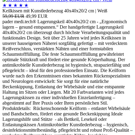
★
★
★
★
★
Keilkissen mit Kunstlederbezug 40x40x20/2 cm | Weiß
59,99 EUR
49,99 EUR
pader medi.tech® Lagerungskeil 40x40x20/2 cm - „Ergonomisch
lagern – gesund entspannen.“ Der handgefertigte Lagerungskeil
40x40x20/2 cm überzeugt durch höchste Verarbeitungsqualität und
funktionales Design. Seit über 25 Jahren wird jedes Keilkissen in
unserer hauseigenen Näherei sorgfältig gefertigt – mit verdecktem
Reißverschluss, verstärkten Nähten und einer formstabilen
Schaumstofffüllung. Die feste Schaumstofffüllung gewährleistet
optimale Stützkraft und fördert eine gesunde Körperhaltung. Der
antimikrobielle Kunstlederbezug ist hygienisch, strapazierfähig und
pflegeleicht – ideal für den professionellen Einsatz. Die Keilform
wurde nach den Erkenntnissen eines bekannten Rückenspezialisten
und Neurologen entwickelt: Sie sorgt für eine natürliche
Beckenkippung, Entlastung der Wirbelsäule und eine entspannte
Haltung im Sitzen oder Liegen. Mit 20 Farbvarianten wird jedes
Lagerungskissen zu einer individuellen Einzelanfertigung –
abgestimmt auf Ihre Praxis oder Ihren persönlichen Stil.
Produktdetails: Rückenschonende Keilform – entlastet Wirbelsäule
und Bandscheiben, fördert eine gesunde Beckenkippung Ideale
Lagerungshilfe und Stütze - als Bettkeil, Lesekeil oder
Entlastungskissen Antimikrobieller Kunstlederbezug – hygienisch,
desinfektionsmittelbeständig, pflegeleicht und robust Profi-Qualität –