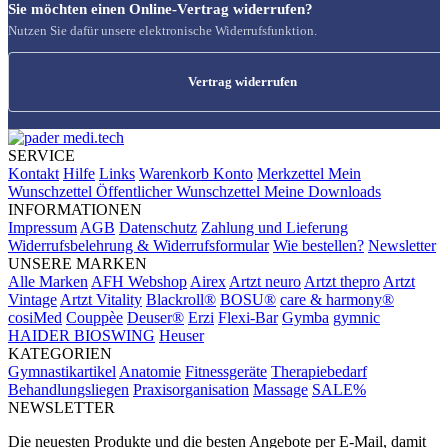
Sie möchten einen Online-Vertrag widerrufen?
Nutzen Sie dafür unsere elektronische Widerrufsfunktion.
Vertrag widerrufen
SERVICE
Kontakt
Hilfe
Links
Warenkorb
Konto
Merkzettel
Mein
Wunschzettel
Öffentlicher Wunschzettel
Meine Downloads
INFORMATIONEN
Impressum
AGB
Datenschutz
Zahlung und Lieferung
Widerrufsbelehrung & Widerrufsformular
Wie bestellen?
Newsletter
UNSERE MARKEN
Alle Marken
AFH Webshop
Airex
Artzt neuro
Artzt thepro
Artzt
Vintage
Artzt Vitality
Blackroll®
BOSU®
care & harmony®
cosiMed
Couppèe
Deuser®
Erzi
Flexi-Bar
Gymba
gymnic
HAIDER BIOSWING
Heuser
KATEGORIEN
Gymnastikartikel
Anatomie
Fitnessgeräte
Therapiebedarf
Behandlungsliegen
Praxisorganisation
Massage
SALE%
NEWSLETTER
Die neuesten Produkte und die besten Angebote per E-Mail, damit