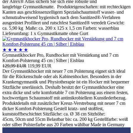
der Airex® Atlas sichern Sie sich eine robuste und
langlebige Gymnastikmatte. Produkteigenschaften: mit rechteckigen
Kanten aus geschlossenzelligem Spezialschaumstoff wasser- und
schmutzabweisend hygienisch nach dem Sanitized®-Verfahren
ausgerüstet Profiliert und rutschfest Sanitized® veredelt Gewicht:
ca. 5,90 kg Maße: ca. 200 x 125 x 1,5 cm Farben: wasserblau
Lieferumfang: 1 x Gymnastikmatte ohne Gurt
★
★
★
★
★
Gymnastikhocker Pro, Rundhocker mit Verstärkung und 7 cm
Komfort-Polsterung 45 cm | Silber | Eisblau
129,99 EUR
119,99 EUR
Der Gymnastikhocker mit neuer 7 cm Polsterung eignet sich ideal
für die Rückenschule oder als Kabinenhocker. Besonders in der
Krankengymnastik und Physiotherapie ist ein Hocker mit bequemer
Sitzfläche unerlässich. Deshalb besitzt der Gymnastikhocker eine
extra dicke und sehr komfortable 7 cm Polsterung aus einem festen,
hochwertigen Schaumstoff mit antimikrobiellem Kunstlederbezug.
Produktdetails mit zusätzlicher Kreuz-Verstrebung mit neuer 7 cm
dicker Komfort-Polsterung Gestell kratz- und stoßfest,
kunststoffbeschichtet Sitzfläche: ca. Ø 38 cm Sitzhöhe:
45cm, 50cm und 55cm Belastbar bis: ca. 200 kg Gestellfarbe: weiß
oder silber Polsterfarbe aus 20 Farben wählbar Made in Germany