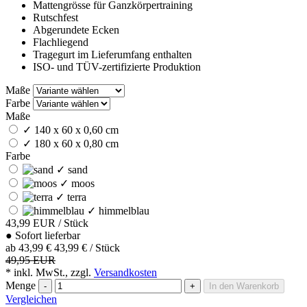
Mattengrösse für Ganzkörpertraining
Rutschfest
Abgerundete Ecken
Flachliegend
Tragegurt im Lieferumfang enthalten
ISO- und TÜV-zertifizierte Produktion
Maße
Farbe
Maße
✓
140 x 60 x 0,60 cm
✓
180 x 60 x 0,80 cm
Farbe
✓
sand
✓
moos
✓
terra
✓
himmelblau
43,99
EUR
/ Stück
●
Sofort lieferbar
ab
43,99 €
43,99 € / Stück
49,95 EUR
* inkl. MwSt., zzgl.
Versandkosten
Menge
-
+
In den Warenkorb
Vergleichen