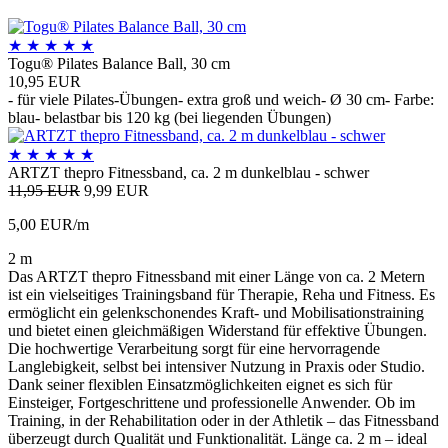
★
★
★
★
★
Togu® Pilates Balance Ball, 30 cm
10,95 EUR
- für viele Pilates-Übungen- extra groß und weich- Ø 30 cm- Farbe:
blau- belastbar bis 120 kg (bei liegenden Übungen)
★
★
★
★
★
ARTZT thepro Fitnessband, ca. 2 m dunkelblau - schwer
11,95 EUR
9,99 EUR
5,00 EUR/m
2 m
Das ARTZT thepro Fitnessband mit einer Länge von ca. 2 Metern
ist ein vielseitiges Trainingsband für Therapie, Reha und Fitness. Es
ermöglicht ein gelenkschonendes Kraft- und Mobilisationstraining
und bietet einen gleichmäßigen Widerstand für effektive Übungen.
Die hochwertige Verarbeitung sorgt für eine hervorragende
Langlebigkeit, selbst bei intensiver Nutzung in Praxis oder Studio.
Dank seiner flexiblen Einsatzmöglichkeiten eignet es sich für
Einsteiger, Fortgeschrittene und professionelle Anwender. Ob im
Training, in der Rehabilitation oder in der Athletik – das Fitnessband
überzeugt durch Qualität und Funktionalität. Länge ca. 2 m – ideal