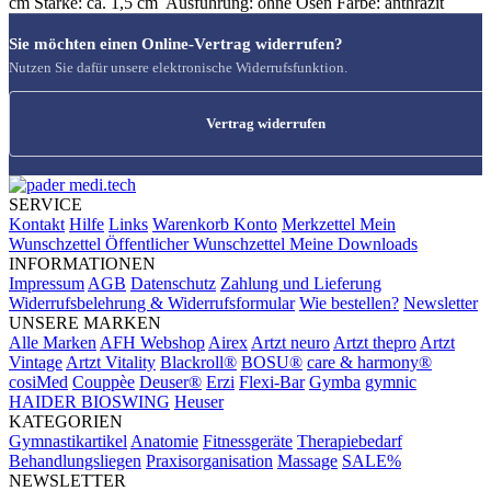
cm Stärke: ca. 1,5 cm Ausführung: ohne Ösen Farbe: anthrazit
Sie möchten einen Online-Vertrag widerrufen?
Nutzen Sie dafür unsere elektronische Widerrufsfunktion.
Vertrag widerrufen
SERVICE
Kontakt
Hilfe
Links
Warenkorb
Konto
Merkzettel
Mein
Wunschzettel
Öffentlicher Wunschzettel
Meine Downloads
INFORMATIONEN
Impressum
AGB
Datenschutz
Zahlung und Lieferung
Widerrufsbelehrung & Widerrufsformular
Wie bestellen?
Newsletter
UNSERE MARKEN
Alle Marken
AFH Webshop
Airex
Artzt neuro
Artzt thepro
Artzt
Vintage
Artzt Vitality
Blackroll®
BOSU®
care & harmony®
cosiMed
Couppèe
Deuser®
Erzi
Flexi-Bar
Gymba
gymnic
HAIDER BIOSWING
Heuser
KATEGORIEN
Gymnastikartikel
Anatomie
Fitnessgeräte
Therapiebedarf
Behandlungsliegen
Praxisorganisation
Massage
SALE%
NEWSLETTER