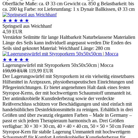
Oberfläche Maße: ca. Ø 33 cm Gewicht ca. 850 g Belastbarkeit: bis
ca. 200 kg Farbe: rot Lieferumfang: 1 x Dynair Ballkissen, Ø 33 cm
★
★
★
★
★
Springseil aus Weichhanf
4,59 EUR
Verstärkte Seilmitte für lange Haltbarkeit Naturbelassene Materialien
Länge des Seils kann individuell angepasst werden Die Enden des
Seils sind geknotet Material: Weichhanf Länge: 280 cm
★
★
★
★
★
Lagerungswürfel mit Styroporkern 50x50x50cm | Mocca
159,99 EUR
119,99 EUR
Der Lagerungswürfel mit Styroporkern ist ein vielseitig einsetzbares
Hilfsmittel in Arztpraxen, physiotherapeutischen Einrichtungen und
Pflegeeinrichtungen. Er bietet angenehmen Halt dank eines festen
Styropor-Kerns, der mit hochwertigem Schaumstoff ummantelt ist.
Der antimikrobielle Kunstlederbezug sowie der verdeckte
Reißverschluss schützen vor Beschädigungen und sind einfach mit
handelsüblichen Desinfektionsmitteln zu reinigen. Erhältlich in drei
Größen und über zwanzig eleganten Farben – Made in Germany –
passt er sich jedem Therapieraum harmonisch an. Drei Größen
verfügbar: 30 × 30 × 30 cm, 40 × 40 × 40 cm, 50 × 50 × 50 cm Fester
Styropor-Kern für stabile Lagerung Ummantelt mit hochwertigem
Schaumstoff für Komfort Antimikrobieller Kunstlederbezug für