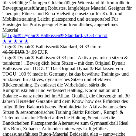
für vielfältige Übungen Gleichmäßiger Widerstand für kontrollierte
Bewegungsausführung Robustes, langlebiges Material Geeignet für
Therapie, Fitness und Reha Vielseitig einsetzbar für Kraft- und
Mobilitätstraining Leicht, platzsparend und transportabel Für
Einsteiger bis Profis geeignet Hautfreundliches, angenehmes
Material
★
★
★
★
★
Togu® Dynair® Ballkissen® Standard, Ø 33 cm rot
46,50 EUR
34,99 EUR
Togu® Dynair® Ballkissen Ø 33 cm – Aktiv-dynamisch sitzen &
trainieren! „Beweg dich beim Sitzen – mit dem Original Dynair
Ballkissen von TOGU!“ Das Original Dynair® Ballkissen von
TOGU, 100 % made in Germany, ist das bewährte Trainings- und
Sitzkissen für aktives, dynamisches Sitzen und effektives
Rückentraining. Es entlastet die Wirbelsäule, stärkt die
Rumpfmuskulatur und verbessert Haltung, Koordination und
Balance – ganz nebenbei im Alltag. Qualität, die überzeugt: mit 30
Jahren Hersteller-Garantie und dem Know-how des Erfinders des
luftgefüllten Balancekissens. Produktdetails: Aktiv-dynamisches
Sitzen & sensomotorisches Training Stärkt Rücken-, Rumpf- &
Tiefenmuskulatur Fördert aufrechte Haltung & entlastet die
Bandscheiben Platzsparende Alternative zum Gymnastikball Ideal
fürs Büro, Zuhause, Auto oder unterwegs Luftgefülltes,
anpassungsfähiges Ruton-Material Beidseitig glatt – samtweiche