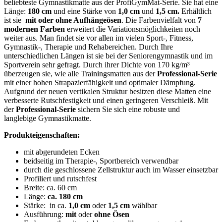
beliebteste Gymnastikmatte aus der ProfiGymMat-Serie. Sie hat eine
Länge:
180 cm
und eine Stärke von
1,0 cm
und
1,5 cm.
Erhältlich
ist sie
mit oder ohne Aufhängeösen
. Die Farbenvielfalt von
7
modernen Farben
erweitert die Variationsmöglichkeiten noch
weiter aus. Man findet sie vor allen im vielen Sport-, Fitness,
Gymnastik-, Therapie und Rehabereichen. Durch Ihre
unterschiedlichen Längen ist sie bei der Seniorengymnastik und im
Sportverein sehr gefragt. Durch ihrer Dichte von 170 kg/m³
überzeugen sie, wie alle Trainingsmatten aus der
Professional-Serie
mit einer hohen Strapazierfähigkeit und optimaler Dämpfung.
Aufgrund der neuen vertikalen Struktur besitzen diese Matten eine
verbesserte Rutschfestigkeit und einen geringeren Verschleiß. Mit
der
Professional-Serie
sichern Sie sich eine robuste und
langlebige Gymnastikmatte.
Produkteigenschaften:
mit abgerundeten Ecken
beidseitig im Therapie-, Sportbereich verwendbar
durch die geschlossene Zellstruktur auch im Wasser einsetzbar
Profiliert und rutschfest
Breite: ca. 60 cm
Länge:
ca. 180 cm
Stärke: in ca.
1,0 cm
oder
1,5 cm
wählbar
Ausführung:
mit
oder
ohne Ösen