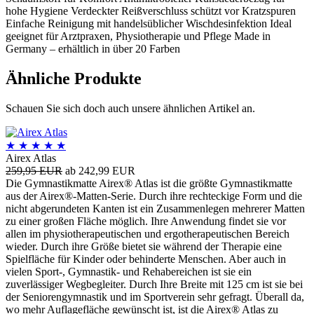
hohe Hygiene Verdeckter Reißverschluss schützt vor Kratzspuren
Einfache Reinigung mit handelsüblicher Wischdesinfektion Ideal
geeignet für Arztpraxen, Physiotherapie und Pflege Made in
Germany – erhältlich in über 20 Farben
Ähnliche Produkte
Schauen Sie sich doch auch unsere ähnlichen Artikel an.
★
★
★
★
★
Airex Atlas
259,95 EUR
ab 242,99 EUR
Die Gymnastikmatte Airex® Atlas ist die größte Gymnastikmatte
aus der Airex®-Matten-Serie. Durch ihre rechteckige Form und die
nicht abgerundeten Kanten ist ein Zusammenlegen mehrerer Matten
zu einer großen Fläche möglich. Ihre Anwendung findet sie vor
allen im physiotherapeutischen und ergotherapeutischen Bereich
wieder. Durch ihre Größe bietet sie während der Therapie eine
Spielfläche für Kinder oder behinderte Menschen. Aber auch in
vielen Sport-, Gymnastik- und Rehabereichen ist sie ein
zuverlässiger Wegbegleiter. Durch Ihre Breite mit 125 cm ist sie bei
der Seniorengymnastik und im Sportverein sehr gefragt. Überall da,
wo mehr Auflagefläche gewünscht ist, ist die Airex® Atlas zu