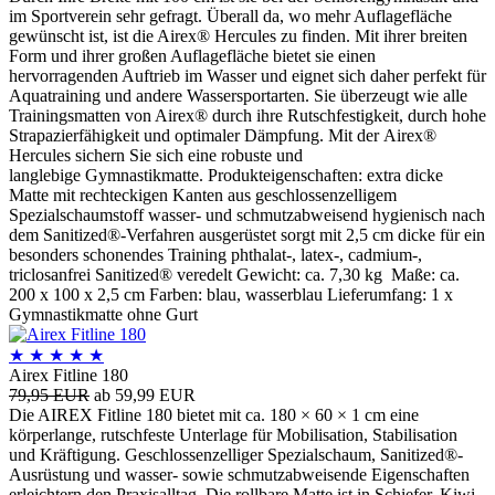
im Sportverein sehr gefragt. Überall da, wo mehr Auflagefläche
gewünscht ist, ist die Airex® Hercules zu finden. Mit ihrer breiten
Form und ihrer großen Auflagefläche bietet sie einen
hervorragenden Auftrieb im Wasser und eignet sich daher perfekt für
Aquatraining und andere Wassersportarten. Sie überzeugt wie alle
Trainingsmatten von Airex® durch ihre Rutschfestigkeit, durch hohe
Strapazierfähigkeit und optimaler Dämpfung. Mit der Airex®
Hercules sichern Sie sich eine robuste und
langlebige Gymnastikmatte. Produkteigenschaften: extra dicke
Matte mit rechteckigen Kanten aus geschlossenzelligem
Spezialschaumstoff wasser- und schmutzabweisend hygienisch nach
dem Sanitized®-Verfahren ausgerüstet sorgt mit 2,5 cm dicke für ein
besonders schonendes Training phthalat-, latex-, cadmium-,
triclosanfrei Sanitized® veredelt Gewicht: ca. 7,30 kg Maße: ca.
200 x 100 x 2,5 cm Farben: blau, wasserblau Lieferumfang: 1 x
Gymnastikmatte ohne Gurt
★
★
★
★
★
Airex Fitline 180
79,95 EUR
ab 59,99 EUR
Die AIREX Fitline 180 bietet mit ca. 180 × 60 × 1 cm eine
körperlange, rutschfeste Unterlage für Mobilisation, Stabilisation
und Kräftigung. Geschlossenzelliger Spezialschaum, Sanitized®-
Ausrüstung und wasser- sowie schmutzabweisende Eigenschaften
erleichtern den Praxisalltag. Die rollbare Matte ist in Schiefer, Kiwi,