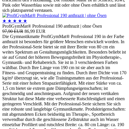
Pink oder Wasserblau sowie mit oder ohne Ösen erhältlich und lässt
sich platzsparend verstauen.
★
★
★
★
★
ProfiGymMat® Professional 190 anthrazit | ohne Ösen
97,90 EUR
86,99 EUR
Die Gymnastikmatte ProfiGymMat® Professional 190 in der Farbe
anthrazit ist besonders für größere Menschen entwickelt worden. In
der Professional-Serie bietet sie mit ihrer Breite von 80 cm ein
weites Spektrum an Gestaltungsmöglichkeiten. Besonders beliebt ist
sie auf Grund der höheren Bewegungsfreiheit im Physiotherapie-,
Gymnastik- und Rehabereich. Sie ist in 3 verschiedenen Farben
wählbar. Durch Ihre Länge von 190 cm ist sie aber auch im
Fitness- und Gruppentraining zu finden. Durch ihrer Dichte von 170
kg/m³ überzeugt sie, wie alle Trainingsmatten aus der Professional-
Serie mit einer hohen Strapazierfähigkeit. Mit einer Stärke von ca.
1,5 cm bietet sie extrem gute Dämpfungseigenschaften; ist
geschmeidig und anschmiegsam. Aufgrund der neuen vertikalen
Struktur hat diese Matte eine verbesserte Rutschfestigkeit und einen
geringeren Verschleiß. Mit der Professional-Serie sichern Sie sich
eine robuste und langlebige Gymnastikmatte. Produkteigenschaften:
mit abgerundeten Ecken beidseitig im Therapie-, Sportbereich
verwendbar durch die geschlossene Zellstruktur auch im Wasser
einsetzbar Profiliert und rutschfest Breite: ca. 80 cm Länge: ca. 190