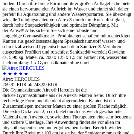
finden. Durch ihre breite Form und ihrer großen Auflagefläche bietet
sie einen hervorragenden Auftrieb im Wasser und eignet sich daher
perfekt für Aquatraining und andere Wassersportarten. Sie überzeugt
wie alle Trainingsmatten von Airex® durch ihre Rutschfestigkeit,
durch hohe Strapazierfähigkeit und optimaler Dämpfung. Mit
der Airex® Atlas sichern Sie sich eine robuste und
langlebige Gymnastikmatte. Produkteigenschaften: mit rechteckigen
Kanten aus geschlossenzelligem Spezialschaumstoff wasser- und
schmutzabweisend hygienisch nach dem Sanitized®-Verfahren
ausgerüstet Profiliert und rutschfest Sanitized® veredelt Gewicht:
ca. 5,90 kg Maße: ca. 200 x 125 x 1,5 cm Farben: rot, wasserblau
Lieferumfang: 1 x Gymnastikmatte ohne Gurt
★
★
★
★
★
Airex HERCULES
269,95 EUR
ab 248,99 EUR
Die Gymnastikmatte Airex® Hercules ist die
dickste Gymnastikmatte aus der Airex®-Matten-Serie. Durch ihre
rechteckige Form und die nicht abgerundeten Kanten ist ein
Zusammenlegen mehrerer Matten zu einer großen Fläche möglich.
Die extra Dicke von 2,5 cm bietet durch das weich geschäumte
Material dem Anwender, sowie dem Therapeuten eine sehr bequeme
und sichere Unterlage. Ihre Anwendung findet sie vor allen im
physiotherapeutischen und ergotherapeutischen Bereich wieder.
Durch Ihre Breite mit 100 cm ist sie bei der Seniorengymnastik und