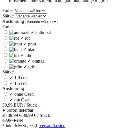
Farben: anthrazit, rot, blau, grau, lila, orange u. grün
Farbe
Stärke
Ausführung
Farbe
✓
anthrazit
✓
rot
✓
grau
✓
blau
✓
lila
✓
orange
✓
grün
Stärke
✓
1,0 cm
✓
1,5 cm
Ausführung
✓
ohne Ösen
✓
mit Ösen
38,99
EUR
/ Stück
●
Sofort lieferbar
ab
38,99 €
38,99 € / Stück
42,90 EUR
* inkl. MwSt., zzgl.
Versandkosten