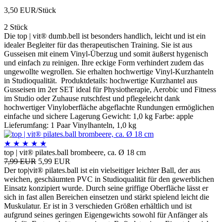
3,50 EUR/Stück
2 Stück
Die top | vit® dumb.bell ist besonders handlich, leicht und ist ein
idealer Begleiter für das therapeutischen Training. Sie ist aus
Gusseisen mit einem Vinyl-Überzug und somit äußerst hygenisch
und einfach zu reinigen. Ihre eckige Form verhindert zudem das
ungewollte wegrollen. Sie erhalten hochwertige Vinyl-Kurzhanteln
in Studioqualität. Produktdetails: hochwertige Kurzhantel aus
Gusseisen im 2er SET ideal für Physiotherapie, Aerobic und Fitness
im Studio oder Zuhause rutschfest und pflegeleicht dank
hochwertiger Vinyloberfläche abgeflachte Rundungen ermöglichen
einfache und sichere Lagerung Gewicht: 1,0 kg Farbe: apple
Lieferumfang: 1 Paar Vinylhanteln, 1,0 kg
★
★
★
★
★
top | vit® pilates.ball brombeere, ca. Ø 18 cm
7,99 EUR
5,99 EUR
Der top|vit® pilates.ball ist ein vielseitiger leichter Ball, der aus
weichen, geschäumten PVC in Studioqualität für den gewerblichen
Einsatz konzipiert wurde. Durch seine griffige Oberfläche lässt er
sich in fast allen Bereichen einsetzen und stärkt spielend leicht die
Muskulatur. Er ist in 3 verschieden Größen erhältlich und ist
aufgrund seines geringen Eigengewichts sowohl für Anfänger als