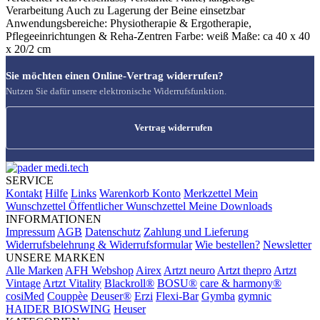
Verarbeitung Auch zu Lagerung der Beine einsetzbar
Anwendungsbereiche: Physiotherapie & Ergotherapie,
Pflegeeinrichtungen & Reha-Zentren Farbe: weiß Maße: ca 40 x 40
x 20/2 cm
Sie möchten einen Online-Vertrag widerrufen?
Nutzen Sie dafür unsere elektronische Widerrufsfunktion.
Vertrag widerrufen
SERVICE
Kontakt
Hilfe
Links
Warenkorb
Konto
Merkzettel
Mein
Wunschzettel
Öffentlicher Wunschzettel
Meine Downloads
INFORMATIONEN
Impressum
AGB
Datenschutz
Zahlung und Lieferung
Widerrufsbelehrung & Widerrufsformular
Wie bestellen?
Newsletter
UNSERE MARKEN
Alle Marken
AFH Webshop
Airex
Artzt neuro
Artzt thepro
Artzt
Vintage
Artzt Vitality
Blackroll®
BOSU®
care & harmony®
cosiMed
Couppèe
Deuser®
Erzi
Flexi-Bar
Gymba
gymnic
HAIDER BIOSWING
Heuser