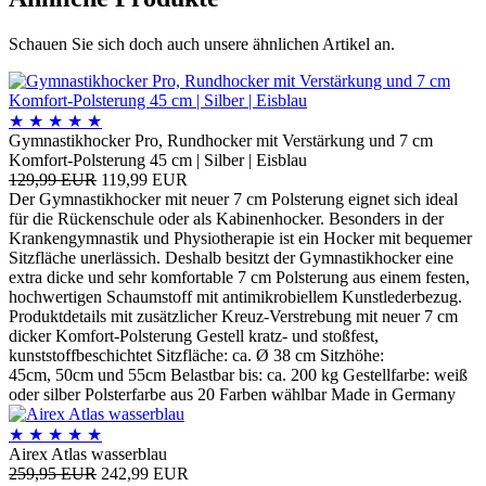
Schauen Sie sich doch auch unsere ähnlichen Artikel an.
★
★
★
★
★
Gymnastikhocker Pro, Rundhocker mit Verstärkung und 7 cm
Komfort-Polsterung 45 cm | Silber | Eisblau
129,99 EUR
119,99 EUR
Der Gymnastikhocker mit neuer 7 cm Polsterung eignet sich ideal
für die Rückenschule oder als Kabinenhocker. Besonders in der
Krankengymnastik und Physiotherapie ist ein Hocker mit bequemer
Sitzfläche unerlässich. Deshalb besitzt der Gymnastikhocker eine
extra dicke und sehr komfortable 7 cm Polsterung aus einem festen,
hochwertigen Schaumstoff mit antimikrobiellem Kunstlederbezug.
Produktdetails mit zusätzlicher Kreuz-Verstrebung mit neuer 7 cm
dicker Komfort-Polsterung Gestell kratz- und stoßfest,
kunststoffbeschichtet Sitzfläche: ca. Ø 38 cm Sitzhöhe:
45cm, 50cm und 55cm Belastbar bis: ca. 200 kg Gestellfarbe: weiß
oder silber Polsterfarbe aus 20 Farben wählbar Made in Germany
★
★
★
★
★
Airex Atlas wasserblau
259,95 EUR
242,99 EUR