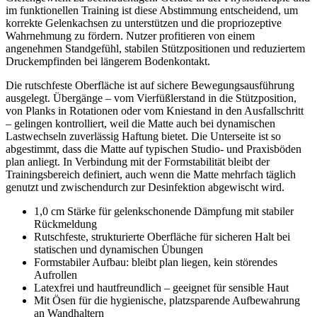
im funktionellen Training ist diese Abstimmung entscheidend, um
korrekte Gelenkachsen zu unterstützen und die propriozeptive
Wahrnehmung zu fördern. Nutzer profitieren von einem
angenehmen Standgefühl, stabilen Stützpositionen und reduziertem
Druckempfinden bei längerem Bodenkontakt.
Die rutschfeste Oberfläche ist auf sichere Bewegungsausführung
ausgelegt. Übergänge – vom Vierfüßlerstand in die Stützposition,
von Planks in Rotationen oder vom Kniestand in den Ausfallschritt
– gelingen kontrolliert, weil die Matte auch bei dynamischen
Lastwechseln zuverlässig Haftung bietet. Die Unterseite ist so
abgestimmt, dass die Matte auf typischen Studio- und Praxisböden
plan anliegt. In Verbindung mit der Formstabilität bleibt der
Trainingsbereich definiert, auch wenn die Matte mehrfach täglich
genutzt und zwischendurch zur Desinfektion abgewischt wird.
1,0 cm Stärke für gelenkschonende Dämpfung mit stabiler
Rückmeldung
Rutschfeste, strukturierte Oberfläche für sicheren Halt bei
statischen und dynamischen Übungen
Formstabiler Aufbau: bleibt plan liegen, kein störendes
Aufrollen
Latexfrei und hautfreundlich – geeignet für sensible Haut
Mit Ösen für die hygienische, platzsparende Aufbewahrung
an Wandhaltern