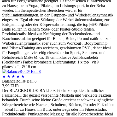
auch für Fortgeschrittene geeignet. Er findet seinen Einsatzbereich
zu Hause, beim Yoga-, Pilates-, im Leistungssport, in der Reha
wieder. Im therapeutischen Bereichen wird er für
Stabilisationsübungen, in der Gruppen- und Wirbelsäulengymnastik
eingesetzt. Egal ob zur Stärkung der Wirbelsäulenmuskulatur, zur
Entspannung oder der Körperwahrnehmung. die top |vit® Pilates
Bälle sollten in keinem Yoga- oder Pilates-Studio fehlen.
Produktdetails: Ideal zur Kräftigung der Beckenboden- und
Bauchmuskulatur geeignet für Bauch, Beine, Po und natürlich zur
Wirbelsäulengymnastik aber auch zum Workout-, Bodyforming-
und Pilates-Training aus weichem, geschäumten PVC, daher ideal
für Fangübungen vielseitig einsetzbar im Sport-, Senioren- und
Rehabereich Maße Ø: ca. 18 cm inklusive Aufblaszubehör
(Strohhalm) Farbe: brombeere Lieferumfang: 1 x top | vit®
pilates.ball, Ø 18 cm
★
★
★
★
★
BalanceRoll® Ball 8
3,99 EUR
Der BLACKROLL® BALL 08 ist ein kompakter, handlicher
Faszienball, der gezielt verspannte Muskeln und verklebte Faszien
behandelt. Durch seine kleine Größe erreicht er schwer zugängliche
Körperbereiche wie Nacken, Schultern, Rücken, Po oder Fußsohlen
– ideal für zu Hause, im Büro, unterwegs oder im Fitnessstudio.
Produktdetails: Punktgenaue Massage für alle Körperbereiche Ideal