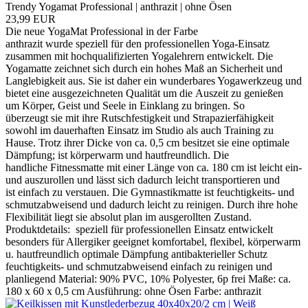
Trendy Yogamat Professional | anthrazit | ohne Ösen
23,99 EUR
Die neue YogaMat Professional in der Farbe
anthrazit wurde speziell für den professionellen Yoga-Einsatz
zusammen mit hochqualifizierten Yogalehrern entwickelt. Die
Yogamatte zeichnet sich durch ein hohes Maß an Sicherheit und
Langlebigkeit aus. Sie ist daher ein wunderbares Yogawerkzeug und
bietet eine ausgezeichneten Qualität um die Auszeit zu genießen
um Körper, Geist und Seele in Einklang zu bringen. So
überzeugt sie mit ihre Rutschfestigkeit und Strapazierfähigkeit
sowohl im dauerhaften Einsatz im Studio als auch Training zu
Hause. Trotz ihrer Dicke von ca. 0,5 cm besitzet sie eine optimale
Dämpfung; ist körperwarm und hautfreundlich. Die
handliche Fitnessmatte mit einer Länge von ca. 180 cm ist leicht ein-
und auszurollen und lässt sich dadurch leicht transportieren und
ist einfach zu verstauen. Die Gymnastikmatte ist feuchtigkeits- und
schmutzabweisend und dadurch leicht zu reinigen. Durch ihre hohe
Flexibilität liegt sie absolut plan im ausgerollten Zustand.
Produktdetails: speziell für professionellen Einsatz entwickelt
besonders für Allergiker geeignet komfortabel, flexibel, körperwarm
u. hautfreundlich optimale Dämpfung antibakterieller Schutz
feuchtigkeits- und schmutzabweisend einfach zu reinigen und
planliegend Material: 90% PVC, 10% Polyester, 6p frei Maße: ca.
180 x 60 x 0,5 cm Ausführung: ohne Ösen Farbe: anthrazit