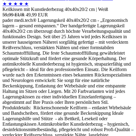
★
★
★
★
★
Keilkissen mit Kunstlederbezug 40x40x20/2 cm | Weiß
59,99 EUR
49,99 EUR
pader medi.tech® Lagerungskeil 40x40x20/2 cm - „Ergonomisch
lagern – gesund entspannen.“ Der handgefertigte Lagerungskeil
40x40x20/2 cm überzeugt durch höchste Verarbeitungsqualität und
funktionales Design. Seit über 25 Jahren wird jedes Keilkissen in
unserer hauseigenen Näherei sorgfältig gefertigt – mit verdecktem
Reißverschluss, verstärkten Nähten und einer formstabilen
Schaumstofffüllung. Die feste Schaumstofffüllung gewährleistet
optimale Stützkraft und fördert eine gesunde Körperhaltung. Der
antimikrobielle Kunstlederbezug ist hygienisch, strapazierfähig und
pflegeleicht – ideal für den professionellen Einsatz. Die Keilform
wurde nach den Erkenntnissen eines bekannten Rückenspezialisten
und Neurologen entwickelt: Sie sorgt für eine natürliche
Beckenkippung, Entlastung der Wirbelsäule und eine entspannte
Haltung im Sitzen oder Liegen. Mit 20 Farbvarianten wird jedes
Lagerungskissen zu einer individuellen Einzelanfertigung –
abgestimmt auf Ihre Praxis oder Ihren persönlichen Stil.
Produktdetails: Rückenschonende Keilform – entlastet Wirbelsäule
und Bandscheiben, fördert eine gesunde Beckenkippung Ideale
Lagerungshilfe und Stütze - als Bettkeil, Lesekeil oder
Entlastungskissen Antimikrobieller Kunstlederbezug – hygienisch,
desinfektionsmittelbeständig, pflegeleicht und robust Profi-Qualität –
verdeckter Reißverschluss, verstärkte Nähte, langlebige