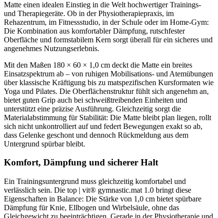
Matte einen idealen Einstieg in die Welt hochwertiger Trainings-
und Therapiegeräte. Ob in der Physiotherapiepraxis, im
Rehazentrum, im Fitnessstudio, in der Schule oder im Home-Gym:
Die Kombination aus komfortabler Dämpfung, rutschfester
Oberfläche und formstabilem Kern sorgt überall für ein sicheres und
angenehmes Nutzungserlebnis.
Mit den Maßen 180 × 60 × 1,0 cm deckt die Matte ein breites
Einsatzspektrum ab – von ruhigen Mobilisations- und Atemübungen
über klassische Kräftigung bis zu matspezifischen Kursformaten wie
Yoga und Pilates. Die Oberflächenstruktur fühlt sich angenehm an,
bietet guten Grip auch bei schweißtreibenden Einheiten und
unterstützt eine präzise Ausführung. Gleichzeitig sorgt die
Materialabstimmung für Stabilität: Die Matte bleibt plan liegen, rollt
sich nicht unkontrolliert auf und federt Bewegungen exakt so ab,
dass Gelenke geschont und dennoch Rückmeldung aus dem
Untergrund spürbar bleibt.
Komfort, Dämpfung und sicherer Halt
Ein Trainingsuntergrund muss gleichzeitig komfortabel und
verlässlich sein. Die top | vit® gymnastic.mat 1.0 bringt diese
Eigenschaften in Balance: Die Stärke von 1,0 cm bietet spürbare
Dämpfung für Knie, Ellbogen und Wirbelsäule, ohne das
Gleichgewicht zu beeinträchtigen. Gerade in der Physiotherapie und