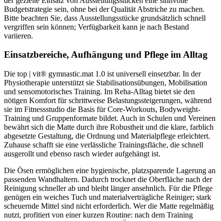
der gezielte Einsatz von Ausstellungsstücken eine sinnvolle
Budgetstrategie sein, ohne bei der Qualität Abstriche zu machen.
Bitte beachten Sie, dass Ausstellungsstücke grundsätzlich schnell
vergriffen sein können; Verfügbarkeit kann je nach Bestand
variieren.
Einsatzbereiche, Aufhängung und Pflege im Alltag
Die top | vit® gymnastic.mat 1.0 ist universell einsetzbar. In der
Physiotherapie unterstützt sie Stabilisationsübungen, Mobilisation
und sensomotorisches Training. Im Reha-Alltag bietet sie den
nötigen Komfort für schrittweise Belastungssteigerungen, während
sie im Fitnessstudio die Basis für Core-Workouts, Bodyweight-
Training und Gruppenformate bildet. Auch in Schulen und Vereinen
bewährt sich die Matte durch ihre Robustheit und die klare, farblich
abgesetzte Gestaltung, die Ordnung und Materialpflege erleichtert.
Zuhause schafft sie eine verlässliche Trainingsfläche, die schnell
ausgerollt und ebenso rasch wieder aufgehängt ist.
Die Ösen ermöglichen eine hygienische, platzsparende Lagerung an
passenden Wandhaltern. Dadurch trocknet die Oberfläche nach der
Reinigung schneller ab und bleibt länger ansehnlich. Für die Pflege
genügen ein weiches Tuch und materialverträgliche Reiniger; stark
scheuernde Mittel sind nicht erforderlich. Wer die Matte regelmäßig
nutzt, profitiert von einer kurzen Routine: nach dem Training