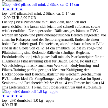
Nomenklatur.
★
★
★
★
★
top | vit® pilates.ball mini, 2 Stück, ca. Ø 14 cm
12,99 EUR
8,99 EUR
Die top | vit® Pilatesbälle mini sind klein, handlich und
unverzichtbar. Sie lassen sich leicht und schnell aufblasen, sowie
wieder entlüften. Die super-soften Bälle aus geschäumten PVC
werden im Sport- und physiotherapeutischen Bereich eingesetzt. Vor
allem im Rehasport und der Seniorengymnastik finden sie einen
hohen Beliebtheitsgrad. Die weichen, aber durchaus robusten Bälle
sind in der Größe von ca. Ø 14 cm erhältlich. Selbst im Yoga- und
Pilatestraining sind Redondo Bälle ein ständiger Begleiter.
Produktdetails: top | vit® pilates.ball mini als Paar konzipiert für ein
allgemeines Fitnesstraining ideal für Bauch, Beine, Po und zur
Wirbelsäulengymnastik auch zum Workout-, Bodyforming- und
Pilates-Training perfekt geeignet Ideal zur Kräftigung der
Beckenboden- und Bauchmuskulatur aus weichem, geschäumten
PVC, daher ideal für Fangübungen vielseitig einsetzbar im Sport-,
Senioren- und Rehabereich Maße: Ø ca 14 cm Farben: hellblau (14
cm) Lieferumfang: 1 Paar, mit Stöpselverschluss und Aufblashilfe
★
★
★
★
★
top | vit® dumb.bell 1,0 kg - apple
6,99 EUR