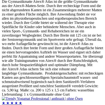
Die Gymnastikmatte Airex® Atlas ist die größte Gymnastikmatte
aus der Airex®-Matten-Serie. Durch ihre rechteckige Form und die
nicht abgerundeten Kanten ist ein Zusammenlegen mehrerer Matten
zu einer großen Fläche möglich. Ihre Anwendung findet sie vor
allen im physiotherapeutischen und ergotherapeutischen Bereich
wieder. Durch ihre Größe bietet sie während der Therapie eine
Spielfläche für Kinder oder behinderte Menschen. Aber auch in
vielen Sport-, Gymnastik- und Rehabereichen ist sie ein
zuverlässiger Wegbegleiter. Durch Ihre Breite mit 125 cm ist sie bei
der Seniorengymnastik und im Sportverein sehr gefragt. Überall da,
wo mehr Auflagefläche gewünscht ist, ist die Airex® Atlas zu
finden. Durch ihre breite Form und ihrer großen Auflagefläche bietet
sie einen hervorragenden Auftrieb im Wasser und eignet sich daher
perfekt für Aquatraining und andere Wassersportarten. Sie überzeugt
wie alle Trainingsmatten von Airex® durch ihre Rutschfestigkeit,
durch hohe Strapazierfähigkeit und optimaler Dämpfung. Mit
der Airex® Atlas sichern Sie sich eine robuste und
langlebige Gymnastikmatte. Produkteigenschaften: mit rechteckigen
Kanten aus geschlossenzelligem Spezialschaumstoff wasser- und
schmutzabweisend hygienisch nach dem Sanitized®-Verfahren
ausgerüstet Profiliert und rutschfest Sanitized® veredelt Gewicht:
ca. 5,90 kg Maße: ca. 200 x 125 x 1,5 cm Farben: wasserblau
Lieferumfang: 1 x Gymnastikmatte ohne Gurt
★
★
★
★
★