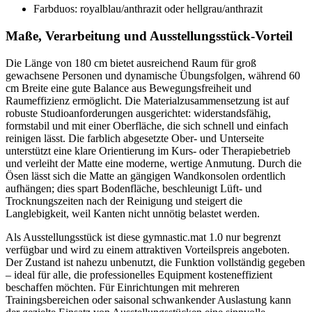
Farbduos: royalblau/anthrazit oder hellgrau/anthrazit
Maße, Verarbeitung und Ausstellungsstück-Vorteil
Die Länge von 180 cm bietet ausreichend Raum für groß
gewachsene Personen und dynamische Übungsfolgen, während 60
cm Breite eine gute Balance aus Bewegungsfreiheit und
Raumeffizienz ermöglicht. Die Materialzusammensetzung ist auf
robuste Studioanforderungen ausgerichtet: widerstandsfähig,
formstabil und mit einer Oberfläche, die sich schnell und einfach
reinigen lässt. Die farblich abgesetzte Ober- und Unterseite
unterstützt eine klare Orientierung im Kurs- oder Therapiebetrieb
und verleiht der Matte eine moderne, wertige Anmutung. Durch die
Ösen lässt sich die Matte an gängigen Wandkonsolen ordentlich
aufhängen; dies spart Bodenfläche, beschleunigt Lüft- und
Trocknungszeiten nach der Reinigung und steigert die
Langlebigkeit, weil Kanten nicht unnötig belastet werden.
Als Ausstellungsstück ist diese gymnastic.mat 1.0 nur begrenzt
verfügbar und wird zu einem attraktiven Vorteilspreis angeboten.
Der Zustand ist nahezu unbenutzt, die Funktion vollständig gegeben
– ideal für alle, die professionelles Equipment kosteneffizient
beschaffen möchten. Für Einrichtungen mit mehreren
Trainingsbereichen oder saisonal schwankender Auslastung kann