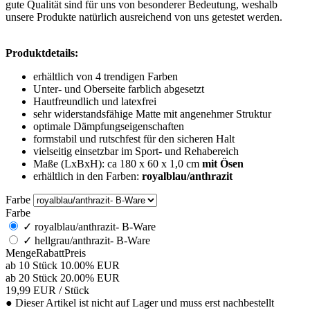
gute Qualität sind für uns von besonderer Bedeutung, weshalb
unsere Produkte natürlich ausreichend von uns getestet werden.
Produktdetails:
erhältlich von 4 trendigen Farben
Unter- und Oberseite farblich abgesetzt
Hautfreundlich und latexfrei
sehr widerstandsfähige Matte mit angenehmer Struktur
optimale Dämpfungseigenschaften
formstabil und rutschfest für den sicheren Halt
vielseitig einsetzbar im Sport- und Rehabereich
Maße (LxBxH): ca 180 x 60 x 1,0 cm
mit Ösen
erhältlich in den Farben:
royalblau/anthrazit
Farbe
Farbe
✓
royalblau/anthrazit- B-Ware
✓
hellgrau/anthrazit- B-Ware
Menge
Rabatt
Preis
ab 10 Stück
10.00%
EUR
ab 20 Stück
20.00%
EUR
19,99
EUR
/ Stück
●
Dieser Artikel ist nicht auf Lager und muss erst nachbestellt