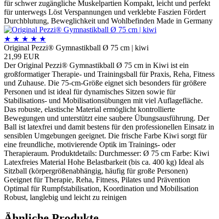
für schwer zugängliche Muskelpartien Kompakt, leicht und perfekt
für unterwegs Löst Verspannungen und verklebte Faszien Fördert
Durchblutung, Beweglichkeit und Wohlbefinden Made in Germany
★
★
★
★
★
Original Pezzi® Gymnastikball Ø 75 cm | kiwi
21,99 EUR
Der Original Pezzi® Gymnastikball Ø 75 cm in Kiwi ist ein
großformatiger Therapie- und Trainingsball für Praxis, Reha, Fitness
und Zuhause. Die 75-cm-Größe eignet sich besonders für größere
Personen und ist ideal für dynamisches Sitzen sowie für
Stabilisations- und Mobilisationsübungen mit viel Auflagefläche.
Das robuste, elastische Material ermöglicht kontrollierte
Bewegungen und unterstützt eine saubere Übungsausführung. Der
Ball ist latexfrei und damit bestens für den professionellen Einsatz in
sensiblen Umgebungen geeignet. Die frische Farbe Kiwi sorgt für
eine freundliche, motivierende Optik im Trainings- oder
Therapieraum. Produktdetails: Durchmesser: Ø 75 cm Farbe: Kiwi
Latexfreies Material Hohe Belastbarkeit (bis ca. 400 kg) Ideal als
Sitzball (körpergrößenabhängig, häufig für große Personen)
Geeignet für Therapie, Reha, Fitness, Pilates und Prävention
Optimal für Rumpfstabilisation, Koordination und Mobilisation
Robust, langlebig und leicht zu reinigen
Ähnliche Produkte