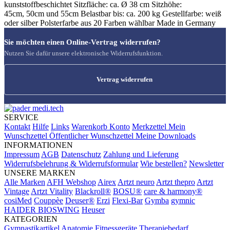
kunststoffbeschichtet Sitzfläche: ca. Ø 38 cm Sitzhöhe:
45cm, 50cm und 55cm Belastbar bis: ca. 200 kg Gestellfarbe: weiß
oder silber Polsterfarbe aus 20 Farben wählbar Made in Germany
Sie möchten einen Online-Vertrag widerrufen?
Nutzen Sie dafür unsere elektronische Widerrufsfunktion.
Vertrag widerrufen
SERVICE
Kontakt
Hilfe
Links
Warenkorb
Konto
Merkzettel
Mein
Wunschzettel
Öffentlicher Wunschzettel
Meine Downloads
INFORMATIONEN
Impressum
AGB
Datenschutz
Zahlung und Lieferung
Widerrufsbelehrung & Widerrufsformular
Wie bestellen?
Newsletter
UNSERE MARKEN
Alle Marken
AFH Webshop
Airex
Artzt neuro
Artzt thepro
Artzt
Vintage
Artzt Vitality
Blackroll®
BOSU®
care & harmony®
cosiMed
Couppèe
Deuser®
Erzi
Flexi-Bar
Gymba
gymnic
HAIDER BIOSWING
Heuser
KATEGORIEN
Gymnastikartikel
Anatomie
Fitnessgeräte
Therapiebedarf