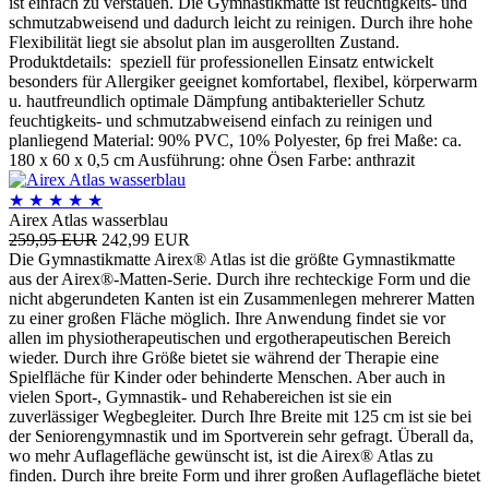
ist einfach zu verstauen. Die Gymnastikmatte ist feuchtigkeits- und
schmutzabweisend und dadurch leicht zu reinigen. Durch ihre hohe
Flexibilität liegt sie absolut plan im ausgerollten Zustand.
Produktdetails: speziell für professionellen Einsatz entwickelt
besonders für Allergiker geeignet komfortabel, flexibel, körperwarm
u. hautfreundlich optimale Dämpfung antibakterieller Schutz
feuchtigkeits- und schmutzabweisend einfach zu reinigen und
planliegend Material: 90% PVC, 10% Polyester, 6p frei Maße: ca.
180 x 60 x 0,5 cm Ausführung: ohne Ösen Farbe: anthrazit
★
★
★
★
★
Airex Atlas wasserblau
259,95 EUR
242,99 EUR
Die Gymnastikmatte Airex® Atlas ist die größte Gymnastikmatte
aus der Airex®-Matten-Serie. Durch ihre rechteckige Form und die
nicht abgerundeten Kanten ist ein Zusammenlegen mehrerer Matten
zu einer großen Fläche möglich. Ihre Anwendung findet sie vor
allen im physiotherapeutischen und ergotherapeutischen Bereich
wieder. Durch ihre Größe bietet sie während der Therapie eine
Spielfläche für Kinder oder behinderte Menschen. Aber auch in
vielen Sport-, Gymnastik- und Rehabereichen ist sie ein
zuverlässiger Wegbegleiter. Durch Ihre Breite mit 125 cm ist sie bei
der Seniorengymnastik und im Sportverein sehr gefragt. Überall da,
wo mehr Auflagefläche gewünscht ist, ist die Airex® Atlas zu
finden. Durch ihre breite Form und ihrer großen Auflagefläche bietet