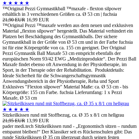
★
★
★
★
★
™Original Pezzi Gymnastikball ™maxafe - flexton silpower
erhältlich in 3 verschiedenen Größen ca. Ø 53 cm | fuchsia
21,90 EUR
16,99 EUR
™Original Pezzi ™maxafe werden aus dem neuen und exklusiven
Material „flexton silpower“ hergestellt. Das Material verhindert ein
Platzen bei Beschädigung des Gymnastikballs. Der sichere
Gymnastikball in der Größe von Ø 53 cm und in der Farbe fuchsia
ist für eine Körpergröße von ca. 155 cm geeignet. Der Original
Pezzi Gymnastik Ball Maxafe 53 cm entspricht ebenfalls der
europäischen Norm 93/42 EWG „Medizinprodukte“. Der Pezzi Ball
Maxafe findet ebenso oft Anwendung in der Physiotherapie, im
Sport, in der Therapie oder der Rehabilitation. Produktdetails:
Ideale Sicherheit für die Schwangerschaftsgymnastik
Anwendungsbereich in der Physiotherapie, Reha und Sport
Exklusives "Flexton silpower" Material Maße: ca. Ø 53 cm - bis
Körpergröße: 155 cm Farbe. fuchsia Lieferumfang: 1 x Pezzi
Maxafe, Ø 53 cm
★
★
★
★
★
Sitzkeilkissen rund mit Stoffbezug, ca. Ø 35 x 8/1 cm hellgrau
21,95 EUR
13,99 EUR
pader medi.tech Sitzkeilkissen rund - „Ergonomisch sitzen – rundum
entspannt bleiben!“ Der Klassiker seit es Rückenschulen gibt: Das
runde Sitzkeilkissen Ø 35 cm überzeugt durch seinen festen