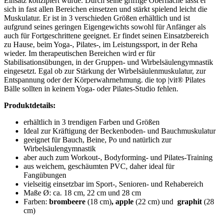
Einsatz konzipiert wurde. Durch seine griffige Oberfläche lässt er
sich in fast allen Bereichen einsetzen und stärkt spielend leicht die
Muskulatur. Er ist in 3 verschieden Größen erhältlich und ist
aufgrund seines geringen Eigengewichts sowohl für Anfänger als
auch für Fortgeschrittene geeignet. Er findet seinen Einsatzbereich
zu Hause, beim Yoga-, Pilates-, im Leistungssport, in der Reha
wieder. Im therapeutischen Bereichen wird er für
Stabilisationsübungen, in der Gruppen- und Wirbelsäulengymnastik
eingesetzt. Egal ob zur Stärkung der Wirbelsäulenmuskulatur, zur
Entspannung oder der Körperwahrnehmung. die top |vit® Pilates
Bälle sollten in keinem Yoga- oder Pilates-Studio fehlen.
Produktdetails:
erhältlich in 3 trendigen Farben und Größen
Ideal zur Kräftigung der Beckenboden- und Bauchmuskulatur
geeignet für Bauch, Beine, Po und natürlich zur
Wirbelsäulengymnastik
aber auch zum Workout-, Bodyforming- und Pilates-Training
aus weichem, geschäumten PVC, daher ideal für
Fangübungen
vielseitig einsetzbar im Sport-, Senioren- und Rehabereich
Maße Ø: ca. 18 cm, 22 cm und 28 cm
Farben:
brombeere
(18 cm)
, apple
(22 cm) und
graphit
(28
cm)