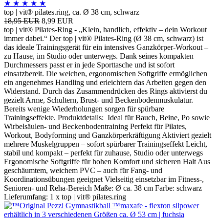
★
★
★
★
★
top | vit® pilates.ring, ca. Ø 38 cm, schwarz
18,95 EUR
8,99 EUR
top | vit® Pilates-Ring - „Klein, handlich, effektiv – dein Workout
immer dabei.“ Der top | vit® Pilates-Ring (Ø 38 cm, schwarz) ist
das ideale Trainingsgerät für ein intensives Ganzkörper-Workout –
zu Hause, im Studio oder unterwegs. Dank seines kompakten
Durchmessers passt er in jede Sporttasche und ist sofort
einsatzbereit. Die weichen, ergonomischen Softgriffe ermöglichen
ein angenehmes Handling und erleichtern das Arbeiten gegen den
Widerstand. Durch das Zusammendrücken des Rings aktivierst du
gezielt Arme, Schultern, Brust- und Beckenbodenmuskulatur.
Bereits wenige Wiederholungen sorgen für spürbare
Trainingseffekte. Produktdetails: Ideal für Bauch, Beine, Po sowie
Wirbelsäulen- und Beckenbodentraining Perfekt für Pilates,
Workout, Bodyforming und Ganzkörperkräftigung Aktiviert gezielt
mehrere Muskelgruppen – sofort spürbarer Trainingseffekt Leicht,
stabil und kompakt – perfekt für zuhause, Studio oder unterwegs
Ergonomische Softgriffe für hohen Komfort und sicheren Halt Aus
geschäumtem, weichem PVC – auch für Fang- und
Koordinationsübungen geeignet Vielseitig einsetzbar im Fitness-,
Senioren- und Reha-Bereich Maße: Ø ca. 38 cm Farbe: schwarz
Lieferumfang: 1 x top | vit® pilates.ring