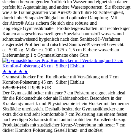
sie einen hervorragenden Auftrieb im Wasser und eignet sich daher
perfekt für Aquatraining und andere Wassersportarten. Sie überzeugt
wie alle Trainingsmatten von Airex® durch ihre Rutschfestigkeit,
durch hohe Strapazierfähigkeit und optimaler Dämpfung. Mit
der Airex® Atlas sichern Sie sich eine robuste und
langlebige Gymnastikmatte. Produkteigenschaften: mit rechteckigen
Kanten aus geschlossenzelligem Spezialschaumstoff wasser- und
schmutzabweisend hygienisch nach dem Sanitized®-Verfahren
ausgerüstet Profiliert und rutschfest Sanitized® veredelt Gewicht:
ca. 5,90 kg Maße: ca. 200 x 125 x 1,5 cm Farben: wasserblau
Lieferumfang: 1 x Gymnastikmatte ohne Gurt
★
★
★
★
★
Gymnastikhocker Pro, Rundhocker mit Verstärkung und 7 cm
Komfort-Polsterung 45 cm | Silber | Eisblau
129,99 EUR
119,99 EUR
Der Gymnastikhocker mit neuer 7 cm Polsterung eignet sich ideal
für die Rückenschule oder als Kabinenhocker. Besonders in der
Krankengymnastik und Physiotherapie ist ein Hocker mit bequemer
Sitzfläche unerlässich. Deshalb besitzt der Gymnastikhocker eine
extra dicke und sehr komfortable 7 cm Polsterung aus einem festen,
hochwertigen Schaumstoff mit antimikrobiellem Kunstlederbezug.
Produktdetails mit zusätzlicher Kreuz-Verstrebung mit neuer 7 cm
dicker Komfort-Polsterung Gestell kratz- und stoßfest,