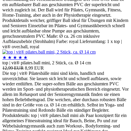
ein aufblasbarer Ball aus geschäumten PVC der superleicht und
weich zugleich ist. Der Ball wird für Pilates, Gymnastik, Fitness,
Home-Training, aber auch in der Physiotherapie eingesetzt.
Produktdetails weicher, griffiger Ball ideal für Übungen mit Kindern
und Senioren Einsetzbar im Pilates- und Gymnastikbereich schnell
und leicht aufblasbar ohne Pumpe aus geschäumtem,
geruchsneutralem PVC Maße: Ø ca. 26 cm inklusive
Aufblaszubehör (Strohhalm) Farbe: royal Lieferumfang: 1 x top |
vit® over.ball, royal
★
★
★
★
★
top | vit® pilates.ball mini, 2 Stück, ca. Ø 14 cm
12,99 EUR
8,99 EUR
Die top | vit® Pilatesbälle mini sind klein, handlich und
unverzichtbar. Sie lassen sich leicht und schnell aufblasen, sowie
wieder entlüften. Die super-soften Bälle aus geschäumten PVC
werden im Sport- und physiotherapeutischen Bereich eingesetzt. Vor
allem im Rehasport und der Seniorengymnastik finden sie einen
hohen Beliebtheitsgrad. Die weichen, aber durchaus robusten Bälle
sind in der Größe von ca. Ø 14 cm erhältlich. Selbst im Yoga- und
Pilatestraining sind Redondo Bälle ein ständiger Begleiter.
Produktdetails: top | vit® pilates.ball mini als Paar konzipiert für ein
allgemeines Fitnesstraining ideal für Bauch, Beine, Po und zur
Wirbelsäulengymnastik auch zum Workout-, Bodyforming- und