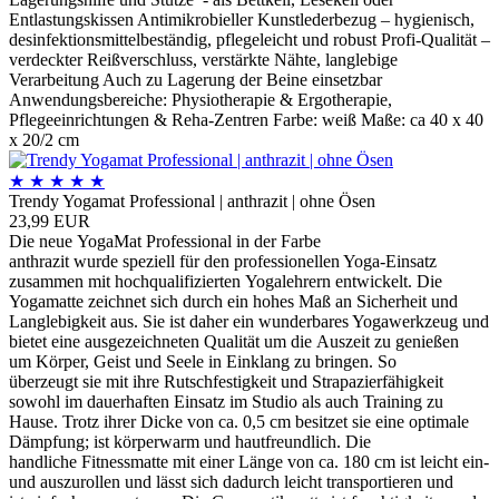
Entlastungskissen Antimikrobieller Kunstlederbezug – hygienisch,
desinfektionsmittelbeständig, pflegeleicht und robust Profi-Qualität –
verdeckter Reißverschluss, verstärkte Nähte, langlebige
Verarbeitung Auch zu Lagerung der Beine einsetzbar
Anwendungsbereiche: Physiotherapie & Ergotherapie,
Pflegeeinrichtungen & Reha-Zentren Farbe: weiß Maße: ca 40 x 40
x 20/2 cm
★
★
★
★
★
Trendy Yogamat Professional | anthrazit | ohne Ösen
23,99 EUR
Die neue YogaMat Professional in der Farbe
anthrazit wurde speziell für den professionellen Yoga-Einsatz
zusammen mit hochqualifizierten Yogalehrern entwickelt. Die
Yogamatte zeichnet sich durch ein hohes Maß an Sicherheit und
Langlebigkeit aus. Sie ist daher ein wunderbares Yogawerkzeug und
bietet eine ausgezeichneten Qualität um die Auszeit zu genießen
um Körper, Geist und Seele in Einklang zu bringen. So
überzeugt sie mit ihre Rutschfestigkeit und Strapazierfähigkeit
sowohl im dauerhaften Einsatz im Studio als auch Training zu
Hause. Trotz ihrer Dicke von ca. 0,5 cm besitzet sie eine optimale
Dämpfung; ist körperwarm und hautfreundlich. Die
handliche Fitnessmatte mit einer Länge von ca. 180 cm ist leicht ein-
und auszurollen und lässt sich dadurch leicht transportieren und