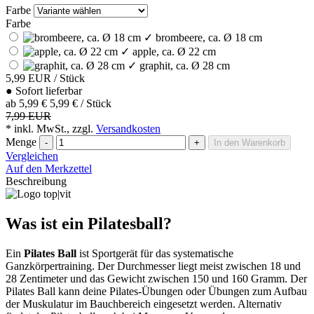
Farbe
Farbe
✓
brombeere, ca. Ø 18 cm
✓
apple, ca. Ø 22 cm
✓
graphit, ca. Ø 28 cm
5,99
EUR
/ Stück
●
Sofort lieferbar
ab
5,99 €
5,99 € / Stück
7,99 EUR
* inkl. MwSt., zzgl.
Versandkosten
Menge
-
+
In den Warenkorb
Vergleichen
Auf den Merkzettel
Beschreibung
Was ist ein Pilatesball?
Ein
Pilates Ball
ist Sportgerät für das systematische
Ganzkörpertraining. Der Durchmesser liegt meist zwischen 18 und
28 Zentimeter und das Gewicht zwischen 150 und 160 Gramm. Der
Pilates Ball kann deine Pilates-Übungen oder Übungen zum Aufbau
der Muskulatur im Bauchbereich eingesetzt werden. Alternativ