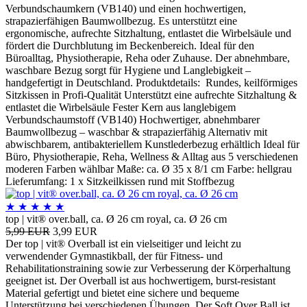
Verbundschaumkern (VB140) und einen hochwertigen,
strapazierfähigen Baumwollbezug. Es unterstützt eine
ergonomische, aufrechte Sitzhaltung, entlastet die Wirbelsäule und
fördert die Durchblutung im Beckenbereich. Ideal für den
Büroalltag, Physiotherapie, Reha oder Zuhause. Der abnehmbare,
waschbare Bezug sorgt für Hygiene und Langlebigkeit –
handgefertigt in Deutschland. Produktdetails: Rundes, keilförmiges
Sitzkissen in Profi-Qualität Unterstützt eine aufrechte Sitzhaltung &
entlastet die Wirbelsäule Fester Kern aus langlebigem
Verbundschaumstoff (VB140) Hochwertiger, abnehmbarer
Baumwollbezug – waschbar & strapazierfähig Alternativ mit
abwischbarem, antibakteriellem Kunstlederbezug erhältlich Ideal für
Büro, Physiotherapie, Reha, Wellness & Alltag aus 5 verschiedenen
moderen Farben wählbar Maße: ca. Ø 35 x 8/1 cm Farbe: hellgrau
Lieferumfang: 1 x Sitzkeilkissen rund mit Stoffbezug
★
★
★
★
★
top | vit® over.ball, ca. Ø 26 cm royal, ca. Ø 26 cm
5,99 EUR
3,99 EUR
Der top | vit® Overball ist ein vielseitiger und leicht zu
verwendender Gymnastikball, der für Fitness- und
Rehabilitationstraining sowie zur Verbesserung der Körperhaltung
geeignet ist. Der Overball ist aus hochwertigem, burst-resistant
Material gefertigt und bietet eine sichere und bequeme
Unterstützung bei verschiedenen Übungen. Der Soft Over Ball ist