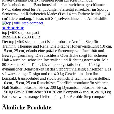
Pilates-Training perfekt geeignet Ideal zur Kräftigung der
Beckenboden- und Bauchmuskulatur aus weichem, geschäumten
PVC, daher ideal für Fangübungen vielseitig einsetzbar im Sport-,
Senioren- und Rehabereich Maße: Ø ca 14 cm Farben: hellblau (14
cm) Lieferumfang: 1 Paar, mit Stöpselverschluss und Aufblashilfe
★
★
★
★
★
top | vit® step.compact
39,95 EUR
26,99 EUR
Der top | vit® step.compact ist ein robuster Aerobic-Step für
Training, Therapie und Reha. Die 3-fache Höhenverstellung (10 cm,
15 cm, 25 cm) erlaubt eine präzise Steuerung von Intensität und
Bewegungsumfang. Die rutschfeste Oberfläche sorgt für sicheren
Halt – auch bei schnellen Intervallen und Richtungswechseln. Mit
80 × 30 cm Standfläche, bis ca. 200 kg statischer und 150 kg
dynamischer Belastbarkeit ist das Stepbrett vielseitig einsetzbar. Das
schwarz-orange Design und ca. 4,0 kg Gewicht machen ihn
kompakt, transportabel und studio­tauglich. 3-fach höhenverstellbar:
10 cm, 15 cm, 25 cm Rutschfeste Oberflächenstruktur für sicheren
Halt Statisch belastbar bis ca. 200 kg Dynamisch belastbar bis ca.
150 kg Große Trittfläche: 80 × 30 cm Kompakt & robust, ca. 4,0 kg
Farbe: schwarz-orange Lieferumfang: 1 × Aerobic-Step compact
Ähnliche Produkte