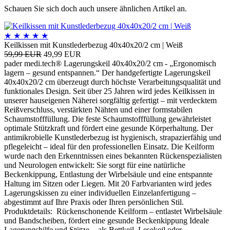
Schauen Sie sich doch auch unsere ähnlichen Artikel an.
★
★
★
★
★
Keilkissen mit Kunstlederbezug 40x40x20/2 cm | Weiß
59,99 EUR
49,99 EUR
pader medi.tech® Lagerungskeil 40x40x20/2 cm - „Ergonomisch
lagern – gesund entspannen.“ Der handgefertigte Lagerungskeil
40x40x20/2 cm überzeugt durch höchste Verarbeitungsqualität und
funktionales Design. Seit über 25 Jahren wird jedes Keilkissen in
unserer hauseigenen Näherei sorgfältig gefertigt – mit verdecktem
Reißverschluss, verstärkten Nähten und einer formstabilen
Schaumstofffüllung. Die feste Schaumstofffüllung gewährleistet
optimale Stützkraft und fördert eine gesunde Körperhaltung. Der
antimikrobielle Kunstlederbezug ist hygienisch, strapazierfähig und
pflegeleicht – ideal für den professionellen Einsatz. Die Keilform
wurde nach den Erkenntnissen eines bekannten Rückenspezialisten
und Neurologen entwickelt: Sie sorgt für eine natürliche
Beckenkippung, Entlastung der Wirbelsäule und eine entspannte
Haltung im Sitzen oder Liegen. Mit 20 Farbvarianten wird jedes
Lagerungskissen zu einer individuellen Einzelanfertigung –
abgestimmt auf Ihre Praxis oder Ihren persönlichen Stil.
Produktdetails: Rückenschonende Keilform – entlastet Wirbelsäule
und Bandscheiben, fördert eine gesunde Beckenkippung Ideale
Lagerungshilfe und Stütze - als Bettkeil, Lesekeil oder