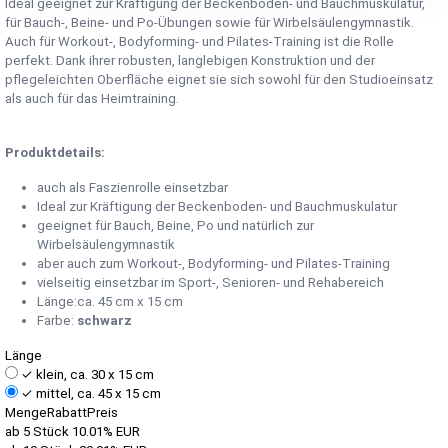
Ideal geeignet zur Kräftigung der Beckenboden- und Bauchmuskulatur,
für Bauch-, Beine- und Po-Übungen sowie für Wirbelsäulengymnastik.
Auch für Workout-, Bodyforming- und Pilates-Training ist die Rolle
perfekt. Dank ihrer robusten, langlebigen Konstruktion und der
pflegeleichten Oberfläche eignet sie sich sowohl für den Studioeinsatz
als auch für das Heimtraining.
Produktdetails:
auch als Faszienrolle einsetzbar
Ideal zur Kräftigung der Beckenboden- und Bauchmuskulatur
geeignet für Bauch, Beine, Po und natürlich zur
Wirbelsäulengymnastik
aber auch zum Workout-, Bodyforming- und Pilates-Training
vielseitig einsetzbar im Sport-, Senioren- und Rehabereich
Länge:ca. 45 cm x 15 cm
Farbe:
schwarz
Länge
✓
klein, ca. 30 x 15 cm
✓
mittel, ca. 45 x 15 cm
Menge
Rabatt
Preis
ab 5 Stück
10.01%
EUR