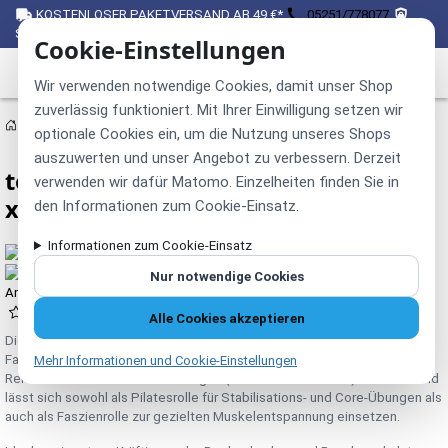
KOSTENLOSER PAKETVERSAND AB 49 €*
05251/778077
SICHER EINKAUFEN ÜBER SSL
Cookie-Einstellungen
Wir verwenden notwendige Cookies, damit unser Shop
zuverlässig funktioniert. Mit Ihrer Einwilligung setzen wir
Gymnastikartikel
Pilates
optionale Cookies ein, um die Nutzung unseres Shops
auszuwerten und unser Angebot zu verbessern. Derzeit
top | vit® pilates.rolle, mittel, ca. 45
verwenden wir dafür Matomo. Einzelheiten finden Sie in
x 15 cm
den Informationen zum Cookie-Einsatz.
Informationen zum Cookie-Einsatz
Nur notwendige Cookies
Artikelnummer:
11078
(0)
Alle Cookies akzeptieren
Die
top | vit® pilates.rolle
ist ein vielseitiges Trainings- und
Fasziengerät für Pilates, Yoga, Fitness, Functional Training und
Mehr Informationen und Cookie-Einstellungen
Rehabilitation. Sie ist in zwei Längen (ca. 30 cm und 45 cm) erhältlich und
lässt sich sowohl als Pilatesrolle für Stabilisations- und Core-Übungen als
auch als Faszienrolle zur gezielten Muskelentspannung einsetzen.