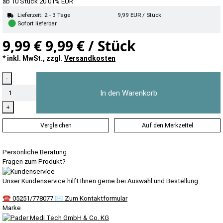
ab 10 Stück
20.01%
EUR
Lieferzeit: 2 - 3 Tage
9,99
EUR
/ Stück
●
Sofort lieferbar
9,99 €
9,99 € / Stück
* inkl. MwSt., zzgl.
Versandkosten
Menge
-
In den Warenkorb
+
Vergleichen
Auf den Merkzettel
Persönliche Beratung
Fragen zum Produkt?
Unser Kundenservice hilft Ihnen gerne bei Auswahl und Bestellung.
☎
05251/778077
✉
Zum Kontaktformular
Marke