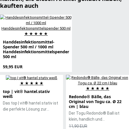
kauften auch
★
★
★
★
★
Handdesinfektionsmittel-
Spender 500 ml / 1000 ml
Handdesinfektionsmittelspender
500 ml
59,95 EUR
★
★
★
★
★
★
★
★
★
★
top | vit® hantel.stativ
weiß
Redondo® Bälle, das
Original von Togu ca. Ø 22
Das top | vit® hantel.stativ ist
cm | blau
die perfekte Lösung zur
Der Togu Redondo® Ball ist
platzsparenden und
klein, handlich und
übersichtlichen Aufbewahrung
unverzichtbar. Der super-softe
11,90 EUR
von bis zu zehn Paar Chrom-