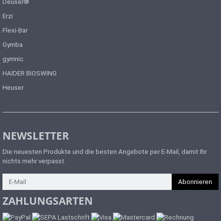
Deuser®
geschlossenzelligem
Erzi
Spezialschaumstoff wasser-
und schmutzabweisend
Flexi-Bar
hygienisch nach dem
Gymba
Sanitized®-Verfahren
gymnic
ausgerüstet Profiliert und
rutschfest Sanitized®
HAIDER BIOSWING
veredelt Gewicht: ca. 5,90 kg
Heuser
Maße: ca. 200 x 125 x 1,5 cm
Farben: wasserblau
Lieferumfang: 1 x
Gymnastikmatte ohne Gurt
NEWSLETTER
Die neuesten Produkte und die besten Angebote per E-Mail, damit Ihr
nichts mehr verpasst.
Newsletter
Abonnieren
ZAHLUNGSARTEN