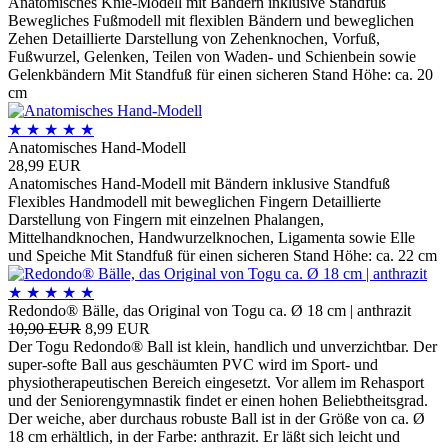
Anatomisches Knie-Modell mit Bändern inklusive Standfuß
Bewegliches Fußmodell mit flexiblen Bändern und beweglichen
Zehen Detaillierte Darstellung von Zehenknochen, Vorfuß,
Fußwurzel, Gelenken, Teilen von Waden- und Schienbein sowie
Gelenkbändern Mit Standfuß für einen sicheren Stand Höhe: ca. 20
cm
★
★
★
★
★
Anatomisches Hand-Modell
28,99 EUR
Anatomisches Hand-Modell mit Bändern inklusive Standfuß
Flexibles Handmodell mit beweglichen Fingern Detaillierte
Darstellung von Fingern mit einzelnen Phalangen,
Mittelhandknochen, Handwurzelknochen, Ligamenta sowie Elle
und Speiche Mit Standfuß für einen sicheren Stand Höhe: ca. 22 cm
★
★
★
★
★
Redondo® Bälle, das Original von Togu ca. Ø 18 cm | anthrazit
10,90 EUR
8,99 EUR
Der Togu Redondo® Ball ist klein, handlich und unverzichtbar. Der
super-softe Ball aus geschäumten PVC wird im Sport- und
physiotherapeutischen Bereich eingesetzt. Vor allem im Rehasport
und der Seniorengymnastik findet er einen hohen Beliebtheitsgrad.
Der weiche, aber durchaus robuste Ball ist in der Größe von ca. Ø
18 cm erhältlich, in der Farbe: anthrazit. Er läßt sich leicht und