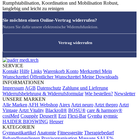
Rumpfstabilisation, Koordination und Mobilisation Robust,
langlebig und leicht zu reinigen
Sie möchten einen Online-Vertrag widerrufen?
Nutzen Sie dafür unsere elektronische Widerrufsfunktion.
Vertrag widerrufen
SERVICE
Kontakt
Hilfe
Links
Warenkorb
Konto
Merkzettel
Mein
Wunschzettel
Öffentlicher Wunschzettel
Meine Downloads
INFORMATIONEN
Impressum
AGB
Datenschutz
Zahlung und Lieferung
Widerrufsbelehrung & Widerrufsformular
Wie bestellen?
Newsletter
UNSERE MARKEN
Alle Marken
AFH Webshop
Airex
Artzt neuro
Artzt thepro
Artzt
Vintage
Artzt Vitality
Blackroll®
BOSU®
care & harmony®
cosiMed
Couppèe
Deuser®
Erzi
Flexi-Bar
Gymba
gymnic
HAIDER BIOSWING
Heuser
KATEGORIEN
Gymnastikartikel
Anatomie
Fitnessgeräte
Therapiebedarf
Behandlungsliegen
Praxisorganisation
Massage
SALE%