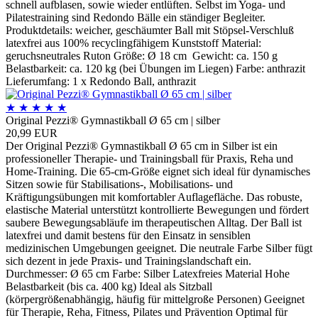
schnell aufblasen, sowie wieder entlüften. Selbst im Yoga- und
Pilatestraining sind Redondo Bälle ein ständiger Begleiter.
Produktdetails: weicher, geschäumter Ball mit Stöpsel-Verschluß
latexfrei aus 100% recyclingfähigem Kunststoff Material:
geruchsneutrales Ruton Größe: Ø 18 cm Gewicht: ca. 150 g
Belastbarkeit: ca. 120 kg (bei Übungen im Liegen) Farbe: anthrazit
Lieferumfang: 1 x Redondo Ball, anthrazit
★
★
★
★
★
Original Pezzi® Gymnastikball Ø 65 cm | silber
20,99 EUR
Der Original Pezzi® Gymnastikball Ø 65 cm in Silber ist ein
professioneller Therapie- und Trainingsball für Praxis, Reha und
Home-Training. Die 65-cm-Größe eignet sich ideal für dynamisches
Sitzen sowie für Stabilisations-, Mobilisations- und
Kräftigungsübungen mit komfortabler Auflagefläche. Das robuste,
elastische Material unterstützt kontrollierte Bewegungen und fördert
saubere Bewegungsabläufe im therapeutischen Alltag. Der Ball ist
latexfrei und damit bestens für den Einsatz in sensiblen
medizinischen Umgebungen geeignet. Die neutrale Farbe Silber fügt
sich dezent in jede Praxis- und Trainingslandschaft ein.
Durchmesser: Ø 65 cm Farbe: Silber Latexfreies Material Hohe
Belastbarkeit (bis ca. 400 kg) Ideal als Sitzball
(körpergrößenabhängig, häufig für mittelgroße Personen) Geeignet
für Therapie, Reha, Fitness, Pilates und Prävention Optimal für