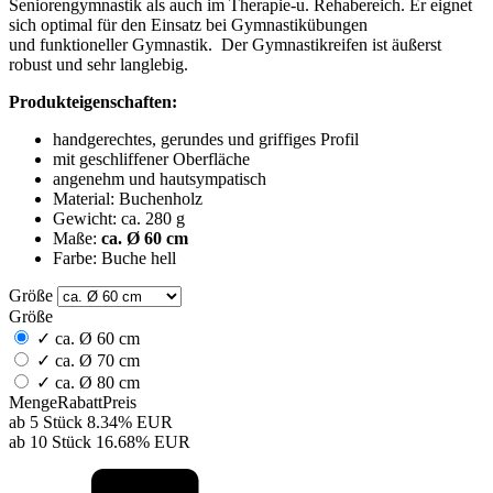
Seniorengymnastik als auch im Therapie-u. Rehabereich. Er eignet
sich optimal für den Einsatz bei Gymnastikübungen
und funktioneller Gymnastik. Der Gymnastikreifen ist äußerst
robust und sehr langlebig.
Produkteigenschaften:
handgerechtes, gerundes und griffiges Profil
mit geschliffener Oberfläche
angenehm und hautsympatisch
Material: Buchenholz
Gewicht: ca. 280 g
Maße:
ca. Ø 60 cm
Farbe: Buche hell
Größe
Größe
✓
ca. Ø 60 cm
✓
ca. Ø 70 cm
✓
ca. Ø 80 cm
Menge
Rabatt
Preis
ab 5 Stück
8.34%
EUR
ab 10 Stück
16.68%
EUR