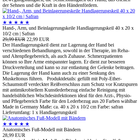
der Sehnen und die Kraft in den Händenfördern.
★
★
★
★
★
Hand-, Arm, und Beinlagerungskeile Handlagerungskeil 40 x 20 x
10/2 cm | Safran
29,99 EUR
22,99 EUR
Der Handlagerungskeil dient zur Lagerung der Hand bei
verschiedenen Behandlungen, sowohl in der Therapie, im Reha-
und Altenpflegebereich, als auch Zuhause. Schmerzpatienten
können so Ihre Arme entspannter lagern. Er dient zur besseren
Druckverteilung und kann so zur entlastung der Gelenke beitragen.
Die Lagerung der Hand kann auch zu einer Senkung des
Muskeltonus führen. Produktdetails: gefüllt mit Poly-Ether-
Schaumstoff verdeckter Reißverschluss zum Schutz vor Kratzspuren
mit antimikrobiellem Kunstlederbezug einfache Reinigung mit
handelsüblichen Wischdesinfektionen ideal für den Arzt-, Physio-
und Pflegebereich Farbe für den Lederbezug aus 20 Farben wählbar
Made in Germany Maße: ca. 40 x 20 x 10/2 cm Farbe: safran
Lieferumfang: 1 x Handlagerungskeil
★
★
★
★
★
Anatomisches Fuß-Modell mit Bändern
28,99 EUR