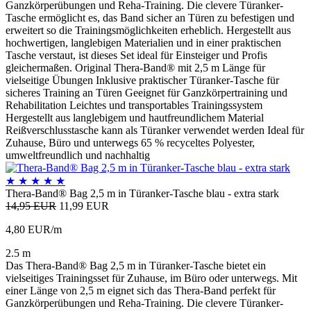
Ganzkörperübungen und Reha-Training. Die clevere Türanker-
Tasche ermöglicht es, das Band sicher an Türen zu befestigen und
erweitert so die Trainingsmöglichkeiten erheblich. Hergestellt aus
hochwertigen, langlebigen Materialien und in einer praktischen
Tasche verstaut, ist dieses Set ideal für Einsteiger und Profis
gleichermaßen. Original Thera-Band® mit 2,5 m Länge für
vielseitige Übungen Inklusive praktischer Türanker-Tasche für
sicheres Training an Türen Geeignet für Ganzkörpertraining und
Rehabilitation Leichtes und transportables Trainingssystem
Hergestellt aus langlebigem und hautfreundlichem Material
Reißverschlusstasche kann als Türanker verwendet werden Ideal für
Zuhause, Büro und unterwegs 65 % recyceltes Polyester,
umweltfreundlich und nachhaltig
★
★
★
★
★
Thera-Band® Bag 2,5 m in Türanker-Tasche blau - extra stark
14,95 EUR
11,99 EUR
4,80 EUR/m
2.5 m
Das Thera-Band® Bag 2,5 m in Türanker-Tasche bietet ein
vielseitiges Trainingsset für Zuhause, im Büro oder unterwegs. Mit
einer Länge von 2,5 m eignet sich das Thera-Band perfekt für
Ganzkörperübungen und Reha-Training. Die clevere Türanker-