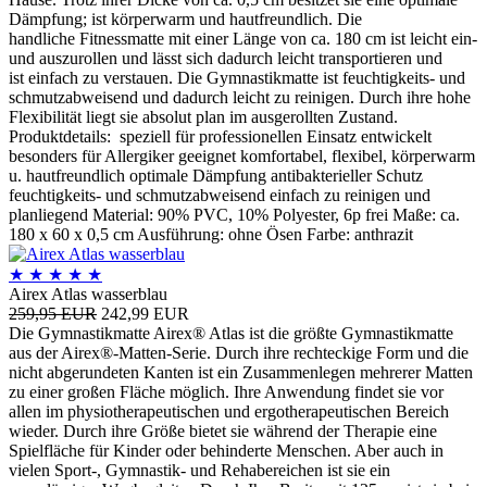
Dämpfung; ist körperwarm und hautfreundlich. Die
handliche Fitnessmatte mit einer Länge von ca. 180 cm ist leicht ein-
und auszurollen und lässt sich dadurch leicht transportieren und
ist einfach zu verstauen. Die Gymnastikmatte ist feuchtigkeits- und
schmutzabweisend und dadurch leicht zu reinigen. Durch ihre hohe
Flexibilität liegt sie absolut plan im ausgerollten Zustand.
Produktdetails: speziell für professionellen Einsatz entwickelt
besonders für Allergiker geeignet komfortabel, flexibel, körperwarm
u. hautfreundlich optimale Dämpfung antibakterieller Schutz
feuchtigkeits- und schmutzabweisend einfach zu reinigen und
planliegend Material: 90% PVC, 10% Polyester, 6p frei Maße: ca.
180 x 60 x 0,5 cm Ausführung: ohne Ösen Farbe: anthrazit
★
★
★
★
★
Airex Atlas wasserblau
259,95 EUR
242,99 EUR
Die Gymnastikmatte Airex® Atlas ist die größte Gymnastikmatte
aus der Airex®-Matten-Serie. Durch ihre rechteckige Form und die
nicht abgerundeten Kanten ist ein Zusammenlegen mehrerer Matten
zu einer großen Fläche möglich. Ihre Anwendung findet sie vor
allen im physiotherapeutischen und ergotherapeutischen Bereich
wieder. Durch ihre Größe bietet sie während der Therapie eine
Spielfläche für Kinder oder behinderte Menschen. Aber auch in
vielen Sport-, Gymnastik- und Rehabereichen ist sie ein