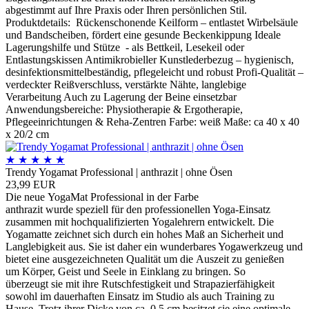
abgestimmt auf Ihre Praxis oder Ihren persönlichen Stil.
Produktdetails: Rückenschonende Keilform – entlastet Wirbelsäule
und Bandscheiben, fördert eine gesunde Beckenkippung Ideale
Lagerungshilfe und Stütze - als Bettkeil, Lesekeil oder
Entlastungskissen Antimikrobieller Kunstlederbezug – hygienisch,
desinfektionsmittelbeständig, pflegeleicht und robust Profi-Qualität –
verdeckter Reißverschluss, verstärkte Nähte, langlebige
Verarbeitung Auch zu Lagerung der Beine einsetzbar
Anwendungsbereiche: Physiotherapie & Ergotherapie,
Pflegeeinrichtungen & Reha-Zentren Farbe: weiß Maße: ca 40 x 40
x 20/2 cm
★
★
★
★
★
Trendy Yogamat Professional | anthrazit | ohne Ösen
23,99 EUR
Die neue YogaMat Professional in der Farbe
anthrazit wurde speziell für den professionellen Yoga-Einsatz
zusammen mit hochqualifizierten Yogalehrern entwickelt. Die
Yogamatte zeichnet sich durch ein hohes Maß an Sicherheit und
Langlebigkeit aus. Sie ist daher ein wunderbares Yogawerkzeug und
bietet eine ausgezeichneten Qualität um die Auszeit zu genießen
um Körper, Geist und Seele in Einklang zu bringen. So
überzeugt sie mit ihre Rutschfestigkeit und Strapazierfähigkeit
sowohl im dauerhaften Einsatz im Studio als auch Training zu
Hause. Trotz ihrer Dicke von ca. 0,5 cm besitzet sie eine optimale