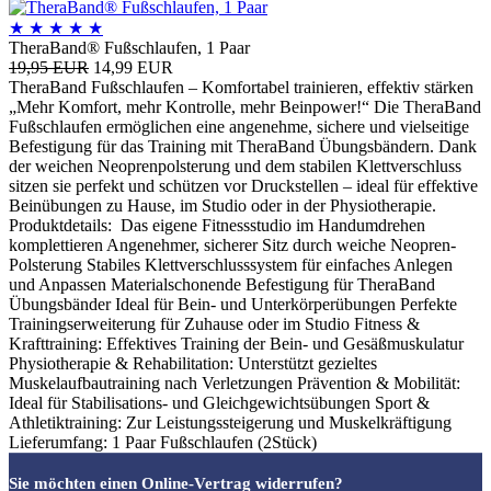
★
★
★
★
★
TheraBand® Fußschlaufen, 1 Paar
19,95 EUR
14,99 EUR
TheraBand Fußschlaufen – Komfortabel trainieren, effektiv stärken
„Mehr Komfort, mehr Kontrolle, mehr Beinpower!“ Die TheraBand
Fußschlaufen ermöglichen eine angenehme, sichere und vielseitige
Befestigung für das Training mit TheraBand Übungsbändern. Dank
der weichen Neoprenpolsterung und dem stabilen Klettverschluss
sitzen sie perfekt und schützen vor Druckstellen – ideal für effektive
Beinübungen zu Hause, im Studio oder in der Physiotherapie.
Produktdetails: Das eigene Fitnessstudio im Handumdrehen
komplettieren Angenehmer, sicherer Sitz durch weiche Neopren-
Polsterung Stabiles Klettverschlusssystem für einfaches Anlegen
und Anpassen Materialschonende Befestigung für TheraBand
Übungsbänder Ideal für Bein- und Unterkörperübungen Perfekte
Trainingserweiterung für Zuhause oder im Studio Fitness &
Krafttraining: Effektives Training der Bein- und Gesäßmuskulatur
Physiotherapie & Rehabilitation: Unterstützt gezieltes
Muskelaufbautraining nach Verletzungen Prävention & Mobilität:
Ideal für Stabilisations- und Gleichgewichtsübungen Sport &
Athletiktraining: Zur Leistungssteigerung und Muskelkräftigung
Lieferumfang: 1 Paar Fußschlaufen (2Stück)
Sie möchten einen Online-Vertrag widerrufen?