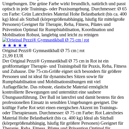
Umgebungen. Die grüne Farbe wirkt freundlich, natürlich und passt
optisch in jede Trainings- oder Praxisumgebung. Durchmesser: Ø 65
cm Farbe: Grün Latexfreies Material Hohe Belastbarkeit (bis ca. 400
kg) Ideal als Sitzball (körpergrößenabhängig, häufig für mittelgroße
Personen) Geeignet für Therapie, Reha, Fitness, Pilates und
Prävention Optimal für Rumpfstabilisation, Koordination und
Mobilisation Robust, langlebig und leicht zu reinigen
★
★
★
★
★
Original Pezzi® Gymnastikball Ø 75 cm | rot
21,99 EUR
Der Original Pezzi® Gymnastikball Ø 75 cm in Rot ist ein
großformatiger Therapie- und Trainingsball für Praxis, Reha, Fitness
und Zuhause. Die 75-cm-Größe eignet sich besonders für größere
Personen und ist ideal für dynamisches Sitzen sowie für
Rumpfstabilisation und Mobilisationsübungen mit viel
Auflagefläche. Das robuste, elastische Material ermöglicht
kontrollierte Bewegungen und unterstützt eine saubere
Übungsausführung. Der Ball ist latexfrei und damit bestens für den
professionellen Einsatz in sensiblen Umgebungen geeignet. Die
kräftige Farbe Rot setzt einen energischen Akzent im Trainings-
oder Therapieraum. Durchmesser: Ø 75 cm Farbe: Rot Latexfreies
Material Hohe Belastbarkeit (bis ca. 400 kg) Ideal als Sitzball
(körpergrößenabhängig, häufig für größere Personen) Geeignet für
Therapie, Reha, Fitness, Pilates und Prävention Optimal für