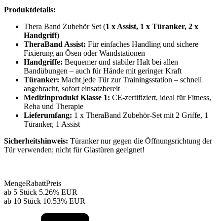
Produktdetails:
Thera Band Zubehör Set (
1 x Assist, 1 x Türanker, 2 x
Handgriff
)
TheraBand Assist:
Für einfaches Handling und sichere
Fixierung an Ösen oder Wandstationen
Handgriffe:
Bequemer und stabiler Halt bei allen
Bandübungen – auch für Hände mit geringer Kraft
Türanker:
Macht jede Tür zur Trainingsstation – schnell
angebracht, sofort einsatzbereit
Medizinprodukt Klasse 1:
CE-zertifiziert, ideal für Fitness,
Reha und Therapie
Lieferumfang:
1 x TheraBand Zubehör-Set mit 2 Griffe, 1
Türanker, 1 Assist
Sicherheitshinweis:
Türanker nur gegen die Öffnungsrichtung der
Tür verwenden; nicht für Glastüren geeignet!
Menge
Rabatt
Preis
ab 5 Stück
5.26%
EUR
ab 10 Stück
10.53%
EUR