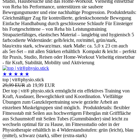
Studio, Hausbesuche und das Home-Workout. Vielseitig einsetzbar
von Reha bis Performance, unterstützen sie saubere
Bewegungsmuster und eine nachhaltige Progression. Produktdetails:
Gleichmäßiger Zug für kontrollierte, gelenkschonende Bewegung
Einfache Handhabung durch geschlossene Schlaufe Für Einsteiger
bis Fortgeschrittene – von Reha bis Leistungstraining
Strapazierfähiges, elastisches Material – langlebig und hygienisch 5
farbcodierte Widerstände: gelb/leicht, rot/mittel, grün/stark,
blau/extra stark, schwarz/max. stark Maße: ca. 5,0 x 23 cm auch
als 5er-Set – mit allen Stärken erhältlich Kompakt & leicht – perfekt
für Praxis, Studio, Reisen oder Home-Workout Vielseitig einsetzbar
- für Kraft, Stabilität, Mobility und Aktivierung
★
★
★
★
★
top | vit®physio.stick
29,99 EUR
ab 19,99 EUR
Der top | vit® physio.stick ermöglicht ein effektives Training von
Kraft, Ausdauer, Beweglichkeit und Koordination. Vielfältige
Übungen zum Ganzkörpertraining sowie gezielte Arbeit an
einzelnen Muskelgruppen sind möglich. Produktdetails: flexibler
Fitnessstab mit Seilen aus hochwertigem Fiberglas mit Grifffläche
aus Schaumstoff mit Seilen Tubes (Gummibänder) sind leicht zu
wechseln optimal für zu Hause, im Fitnessstudio oder in der
Physiotherapie erhältlich in 4 Widerstandsstufen: grün (leicht), blau
(mittel), schwarz (stark), silber (extra-stark)