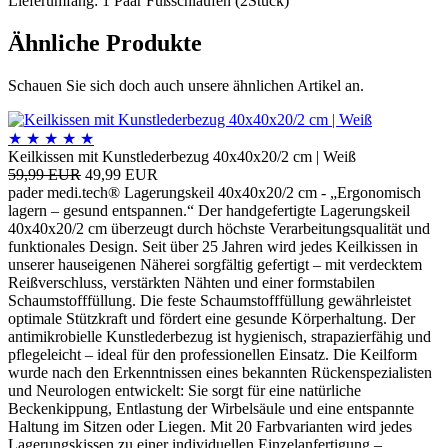
Lieferumfang: 1 Paar Fußschlaufen (2Stück)
Ähnliche Produkte
Schauen Sie sich doch auch unsere ähnlichen Artikel an.
★
★
★
★
★
Keilkissen mit Kunstlederbezug 40x40x20/2 cm | Weiß
59,99 EUR
49,99 EUR
pader medi.tech® Lagerungskeil 40x40x20/2 cm - „Ergonomisch
lagern – gesund entspannen.“ Der handgefertigte Lagerungskeil
40x40x20/2 cm überzeugt durch höchste Verarbeitungsqualität und
funktionales Design. Seit über 25 Jahren wird jedes Keilkissen in
unserer hauseigenen Näherei sorgfältig gefertigt – mit verdecktem
Reißverschluss, verstärkten Nähten und einer formstabilen
Schaumstofffüllung. Die feste Schaumstofffüllung gewährleistet
optimale Stützkraft und fördert eine gesunde Körperhaltung. Der
antimikrobielle Kunstlederbezug ist hygienisch, strapazierfähig und
pflegeleicht – ideal für den professionellen Einsatz. Die Keilform
wurde nach den Erkenntnissen eines bekannten Rückenspezialisten
und Neurologen entwickelt: Sie sorgt für eine natürliche
Beckenkippung, Entlastung der Wirbelsäule und eine entspannte
Haltung im Sitzen oder Liegen. Mit 20 Farbvarianten wird jedes
Lagerungskissen zu einer individuellen Einzelanfertigung –