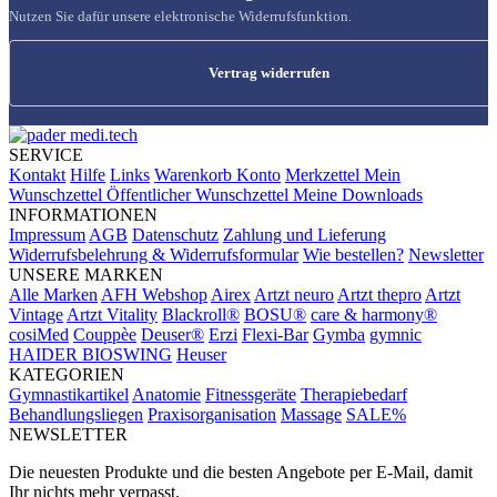
Nutzen Sie dafür unsere elektronische Widerrufsfunktion.
Vertrag widerrufen
SERVICE
Kontakt
Hilfe
Links
Warenkorb
Konto
Merkzettel
Mein
Wunschzettel
Öffentlicher Wunschzettel
Meine Downloads
INFORMATIONEN
Impressum
AGB
Datenschutz
Zahlung und Lieferung
Widerrufsbelehrung & Widerrufsformular
Wie bestellen?
Newsletter
UNSERE MARKEN
Alle Marken
AFH Webshop
Airex
Artzt neuro
Artzt thepro
Artzt
Vintage
Artzt Vitality
Blackroll®
BOSU®
care & harmony®
cosiMed
Couppèe
Deuser®
Erzi
Flexi-Bar
Gymba
gymnic
HAIDER BIOSWING
Heuser
KATEGORIEN
Gymnastikartikel
Anatomie
Fitnessgeräte
Therapiebedarf
Behandlungsliegen
Praxisorganisation
Massage
SALE%
NEWSLETTER
Die neuesten Produkte und die besten Angebote per E-Mail, damit
Ihr nichts mehr verpasst.