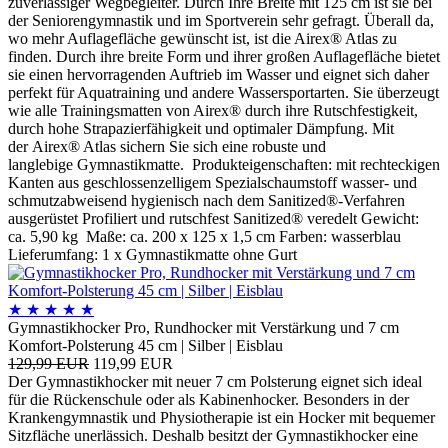
zuverlässiger Wegbegleiter. Durch Ihre Breite mit 125 cm ist sie bei
der Seniorengymnastik und im Sportverein sehr gefragt. Überall da,
wo mehr Auflagefläche gewünscht ist, ist die Airex® Atlas zu
finden. Durch ihre breite Form und ihrer großen Auflagefläche bietet
sie einen hervorragenden Auftrieb im Wasser und eignet sich daher
perfekt für Aquatraining und andere Wassersportarten. Sie überzeugt
wie alle Trainingsmatten von Airex® durch ihre Rutschfestigkeit,
durch hohe Strapazierfähigkeit und optimaler Dämpfung. Mit
der Airex® Atlas sichern Sie sich eine robuste und
langlebige Gymnastikmatte. Produkteigenschaften: mit rechteckigen
Kanten aus geschlossenzelligem Spezialschaumstoff wasser- und
schmutzabweisend hygienisch nach dem Sanitized®-Verfahren
ausgerüstet Profiliert und rutschfest Sanitized® veredelt Gewicht:
ca. 5,90 kg Maße: ca. 200 x 125 x 1,5 cm Farben: wasserblau
Lieferumfang: 1 x Gymnastikmatte ohne Gurt
★
★
★
★
★
Gymnastikhocker Pro, Rundhocker mit Verstärkung und 7 cm
Komfort-Polsterung 45 cm | Silber | Eisblau
129,99 EUR
119,99 EUR
Der Gymnastikhocker mit neuer 7 cm Polsterung eignet sich ideal
für die Rückenschule oder als Kabinenhocker. Besonders in der
Krankengymnastik und Physiotherapie ist ein Hocker mit bequemer
Sitzfläche unerlässich. Deshalb besitzt der Gymnastikhocker eine