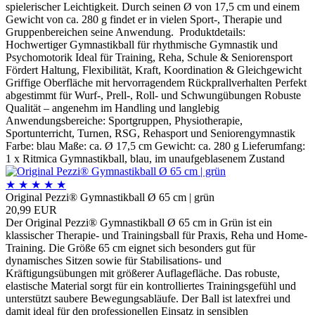
spielerischer Leichtigkeit. Durch seinen Ø von 17,5 cm und einem
Gewicht von ca. 280 g findet er in vielen Sport-, Therapie und
Gruppenbereichen seine Anwendung. Produktdetails:
Hochwertiger Gymnastikball für rhythmische Gymnastik und
Psychomotorik Ideal für Training, Reha, Schule & Seniorensport
Fördert Haltung, Flexibilität, Kraft, Koordination & Gleichgewicht
Griffige Oberfläche mit hervorragendem Rückprallverhalten Perfekt
abgestimmt für Wurf-, Prell-, Roll- und Schwungübungen Robuste
Qualität – angenehm im Handling und langlebig
Anwendungsbereiche: Sportgruppen, Physiotherapie,
Sportunterricht, Turnen, RSG, Rehasport und Seniorengymnastik
Farbe: blau Maße: ca. Ø 17,5 cm Gewicht: ca. 280 g Lieferumfang:
1 x Ritmica Gymnastikball, blau, im unaufgeblasenem Zustand
★
★
★
★
★
Original Pezzi® Gymnastikball Ø 65 cm | grün
20,99 EUR
Der Original Pezzi® Gymnastikball Ø 65 cm in Grün ist ein
klassischer Therapie- und Trainingsball für Praxis, Reha und Home-
Training. Die Größe 65 cm eignet sich besonders gut für
dynamisches Sitzen sowie für Stabilisations- und
Kräftigungsübungen mit größerer Auflagefläche. Das robuste,
elastische Material sorgt für ein kontrolliertes Trainingsgefühl und
unterstützt saubere Bewegungsabläufe. Der Ball ist latexfrei und
damit ideal für den professionellen Einsatz in sensiblen