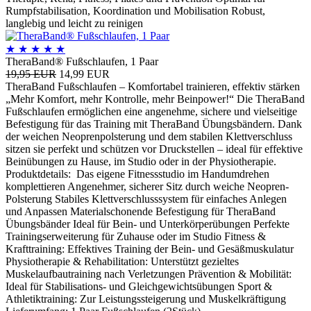
Rumpfstabilisation, Koordination und Mobilisation Robust,
langlebig und leicht zu reinigen
★
★
★
★
★
TheraBand® Fußschlaufen, 1 Paar
19,95 EUR
14,99 EUR
TheraBand Fußschlaufen – Komfortabel trainieren, effektiv stärken
„Mehr Komfort, mehr Kontrolle, mehr Beinpower!“ Die TheraBand
Fußschlaufen ermöglichen eine angenehme, sichere und vielseitige
Befestigung für das Training mit TheraBand Übungsbändern. Dank
der weichen Neoprenpolsterung und dem stabilen Klettverschluss
sitzen sie perfekt und schützen vor Druckstellen – ideal für effektive
Beinübungen zu Hause, im Studio oder in der Physiotherapie.
Produktdetails: Das eigene Fitnessstudio im Handumdrehen
komplettieren Angenehmer, sicherer Sitz durch weiche Neopren-
Polsterung Stabiles Klettverschlusssystem für einfaches Anlegen
und Anpassen Materialschonende Befestigung für TheraBand
Übungsbänder Ideal für Bein- und Unterkörperübungen Perfekte
Trainingserweiterung für Zuhause oder im Studio Fitness &
Krafttraining: Effektives Training der Bein- und Gesäßmuskulatur
Physiotherapie & Rehabilitation: Unterstützt gezieltes
Muskelaufbautraining nach Verletzungen Prävention & Mobilität:
Ideal für Stabilisations- und Gleichgewichtsübungen Sport &
Athletiktraining: Zur Leistungssteigerung und Muskelkräftigung