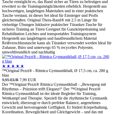
Tasche ermöglicht es, das Band sicher an Türen zu befestigen und
erweitert so die Trainingsmöglichkeiten erheblich. Hergestellt aus
hochwertigen, langlebigen Materialien und in einer praktischen
Tasche verstaut, ist dieses Set ideal für Einsteiger und Profis
gleichermaßen. Original Thera-Band® mit 2,5 m Länge für
vielseitige Übungen Inklusive praktischer Türanker-Tasche für
sicheres Training an Türen Geeignet für Ganzkörpertraining und
Rehabilitation Leichtes und transportables Trainingssystem
Hergestellt aus langlebigem und hautfreundlichem Material
Reißverschlusstasche kann als Türanker verwendet werden Ideal für
Zuhause, Büro und unterwegs 65 % recyceltes Polyester,
umweltfreundlich und nachhaltig
★
★
★
★
★
™Original Pezzi® - Ritmica Gymnastikball, Ø 17,5 cm, ca. 280 g
blau
9,95 EUR
7,99 EUR
Der ™Original Pezzi® Ritmica Gymnastikball - „Bewegung mit
Rhythmus – Präzision trifft Eleganz!“ Der ™Original Pezzi®
Ritmica Gymnastikball ist der ideale Begleiter für Training,
Wettkampf und Therapie. Speziell für die rhythmische Gymnastik
entwickelt, überzeugt er durch perfekte Balance, angenehmes
Gewicht und hervorragende Griffigkeit. Er fördert Körperhaltung,
Koordination, Beweglichkeit und Gleichgewicht – und das mit