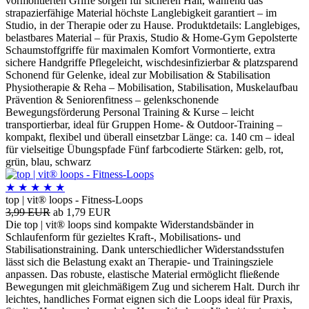
vormontierten Griffe sorgen für sicheren Halt, während das
strapazierfähige Material höchste Langlebigkeit garantiert – im
Studio, in der Therapie oder zu Hause. Produktdetails: Langlebiges,
belastbares Material – für Praxis, Studio & Home-Gym Gepolsterte
Schaumstoffgriffe für maximalen Komfort Vormontierte, extra
sichere Handgriffe Pflegeleicht, wischdesinfizierbar & platzsparend
Schonend für Gelenke, ideal zur Mobilisation & Stabilisation
Physiotherapie & Reha – Mobilisation, Stabilisation, Muskelaufbau
Prävention & Seniorenfitness – gelenkschonende
Bewegungsförderung Personal Training & Kurse – leicht
transportierbar, ideal für Gruppen Home- & Outdoor-Training –
kompakt, flexibel und überall einsetzbar Länge: ca. 140 cm – ideal
für vielseitige Übungspfade Fünf farbcodierte Stärken: gelb, rot,
grün, blau, schwarz
★
★
★
★
★
top | vit® loops - Fitness-Loops
3,99 EUR
ab 1,79 EUR
Die top | vit® loops sind kompakte Widerstandsbänder in
Schlaufenform für gezieltes Kraft-, Mobilisations- und
Stabilisationstraining. Dank unterschiedlicher Widerstandsstufen
lässt sich die Belastung exakt an Therapie- und Trainingsziele
anpassen. Das robuste, elastische Material ermöglicht fließende
Bewegungen mit gleichmäßigem Zug und sicherem Halt. Durch ihr
leichtes, handliches Format eignen sich die Loops ideal für Praxis,