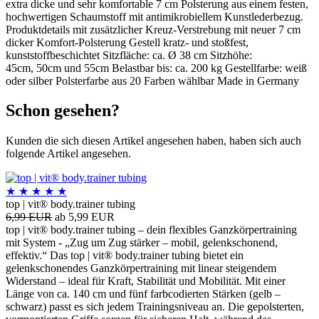
extra dicke und sehr komfortable 7 cm Polsterung aus einem festen,
hochwertigen Schaumstoff mit antimikrobiellem Kunstlederbezug.
Produktdetails mit zusätzlicher Kreuz-Verstrebung mit neuer 7 cm
dicker Komfort-Polsterung Gestell kratz- und stoßfest,
kunststoffbeschichtet Sitzfläche: ca. Ø 38 cm Sitzhöhe:
45cm, 50cm und 55cm Belastbar bis: ca. 200 kg Gestellfarbe: weiß
oder silber Polsterfarbe aus 20 Farben wählbar Made in Germany
Schon gesehen?
Kunden die sich diesen Artikel angesehen haben, haben sich auch
folgende Artikel angesehen.
★
★
★
★
★
top | vit® body.trainer tubing
6,99 EUR
ab 5,99 EUR
top | vit® body.trainer tubing – dein flexibles Ganzkörpertraining
mit System - „Zug um Zug stärker – mobil, gelenkschonend,
effektiv.“ Das top | vit® body.trainer tubing bietet ein
gelenkschonendes Ganzkörpertraining mit linear steigendem
Widerstand – ideal für Kraft, Stabilität und Mobilität. Mit einer
Länge von ca. 140 cm und fünf farbcodierten Stärken (gelb –
schwarz) passt es sich jedem Trainingsniveau an. Die gepolsterten,