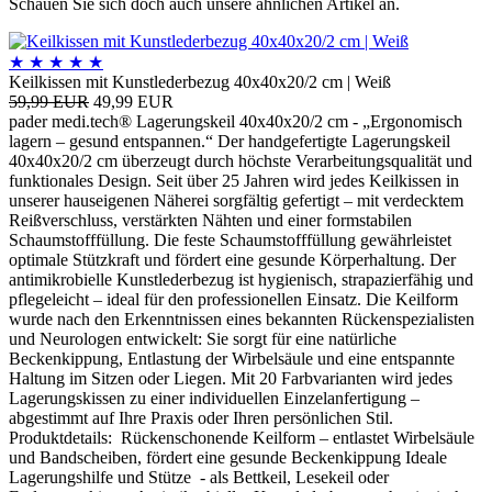
Schauen Sie sich doch auch unsere ähnlichen Artikel an.
★
★
★
★
★
Keilkissen mit Kunstlederbezug 40x40x20/2 cm | Weiß
59,99 EUR
49,99 EUR
pader medi.tech® Lagerungskeil 40x40x20/2 cm - „Ergonomisch
lagern – gesund entspannen.“ Der handgefertigte Lagerungskeil
40x40x20/2 cm überzeugt durch höchste Verarbeitungsqualität und
funktionales Design. Seit über 25 Jahren wird jedes Keilkissen in
unserer hauseigenen Näherei sorgfältig gefertigt – mit verdecktem
Reißverschluss, verstärkten Nähten und einer formstabilen
Schaumstofffüllung. Die feste Schaumstofffüllung gewährleistet
optimale Stützkraft und fördert eine gesunde Körperhaltung. Der
antimikrobielle Kunstlederbezug ist hygienisch, strapazierfähig und
pflegeleicht – ideal für den professionellen Einsatz. Die Keilform
wurde nach den Erkenntnissen eines bekannten Rückenspezialisten
und Neurologen entwickelt: Sie sorgt für eine natürliche
Beckenkippung, Entlastung der Wirbelsäule und eine entspannte
Haltung im Sitzen oder Liegen. Mit 20 Farbvarianten wird jedes
Lagerungskissen zu einer individuellen Einzelanfertigung –
abgestimmt auf Ihre Praxis oder Ihren persönlichen Stil.
Produktdetails: Rückenschonende Keilform – entlastet Wirbelsäule
und Bandscheiben, fördert eine gesunde Beckenkippung Ideale
Lagerungshilfe und Stütze - als Bettkeil, Lesekeil oder