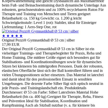
Körperwahrnehmung und gleicht Dysbalancen aus Maximaleffekte
beim Fuß- und Beinachsentraining durch dynamische Unterlage Aus
robustem, geruchsneutralem und zu 100% recyclebarem Ruton Für
Therapie und Training von Menschen und Tieren geeignet
Belastbarkeit: ca. 150 kg Gewicht: ca. 1.200 g leicht
Schwierigkeitsstufe: Level 1 (rot): Stabiler, ideal für Einsteiger
Lieferumfang: 1 Aero-Step One, rot
★
★
★
★
★
Original Pezzi® Gymnastikball Ø 53 cm | silber
17,99 EUR
Der Original Pezzi® Gymnastikball Ø 53 cm in Silber ist ein
vielseitiger Trainings- und Therapiebegleiter für Praxis, Reha und
Home-Training. Die mittlere Größe eignet sich besonders gut für
Stabilisations- und Koordinationsübungen sowie für dynamisches
Sitzen bei kleineren bis mittelgroßen Personen. Dank der robusten,
elastischen Oberfläche lässt sich der Ball kontrolliert führen und in
vielen Übungspositionen sicher einsetzen. Das Material ist latexfrei
und damit ideal für den professionellen Einsatz in sensiblen
Umgebungen. Die dezente Farbe Silber fügt sich optisch neutral in
jede Praxis- und Trainingslandschaft ein. Produktdetails
Durchmesser: Ø 53 cm Farbe: Silber Latexfreies Material Hohe
Belastbarkeit (bis ca. 400 kg) Geeignet für Therapie, Reha, Fitness
und Prävention Ideal für Stabilisation, Koordination und
Rumpftraining Auch als Sitzball nutzbar (v. a. für kleinere bis