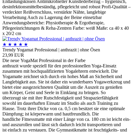
Entlastungskissen Antimikrobieller Kunstlederbezug – hygienisch,
desinfektionsmittelbeständig, pflegeleicht und robust Profi-Qualität –
verdeckter Reißverschluss, verstärkte Nähte, langlebige
Verarbeitung Auch zu Lagerung der Beine einsetzbar
Anwendungsbereiche: Physiotherapie & Ergotherapie,
Pflegeeinrichtungen & Reha-Zentren Farbe: weiß Maße: ca 40 x 40
x 20/2 cm
★
★
★
★
★
Trendy Yogamat Professional | anthrazit | ohne Ösen
23,99 EUR
Die neue YogaMat Professional in der Farbe
anthrazit wurde speziell für den professionellen Yoga-Einsatz
zusammen mit hochqualifizierten Yogalehrern entwickelt. Die
Yogamatte zeichnet sich durch ein hohes Maß an Sicherheit und
Langlebigkeit aus. Sie ist daher ein wunderbares Yogawerkzeug und
bietet eine ausgezeichneten Qualität um die Auszeit zu genießen
um Körper, Geist und Seele in Einklang zu bringen. So
überzeugt sie mit ihre Rutschfestigkeit und Strapazierfähigkeit
sowohl im dauerhaften Einsatz im Studio als auch Training zu
Hause. Trotz ihrer Dicke von ca. 0,5 cm besitzet sie eine optimale
Dämpfung; ist körperwarm und hautfreundlich. Die
handliche Fitnessmatte mit einer Länge von ca. 180 cm ist leicht ein-
und auszurollen und lässt sich dadurch leicht transportieren und
ist einfach zu verstauen. Die Gymnastikmatte ist feuchtigkeits- und