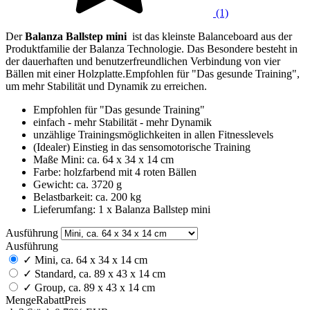
(1)
Der
Balanza Ballstep mini
ist das kleinste Balanceboard aus der
Produktfamilie der Balanza Technologie. Das Besondere besteht in
der dauerhaften und benutzerfreundlichen Verbindung von vier
Bällen mit einer Holzplatte.Empfohlen für "Das gesunde Training",
um mehr Stabilität und Dynamik zu erreichen.
Empfohlen für "Das gesunde Training"
einfach - mehr Stabilität - mehr Dynamik
unzählige Trainingsmöglichkeiten in allen Fitnesslevels
(Idealer) Einstieg in das sensomotorische Training
Maße Mini: ca. 64 x 34 x 14 cm
Farbe: holzfarbend mit 4 roten Bällen
Gewicht: ca. 3720 g
Belastbarkeit: ca. 200 kg
Lieferumfang: 1 x Balanza Ballstep mini
Ausführung
Ausführung
✓
Mini, ca. 64 x 34 x 14 cm
✓
Standard, ca. 89 x 43 x 14 cm
✓
Group, ca. 89 x 43 x 14 cm
Menge
Rabatt
Preis