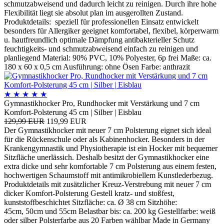
schmutzabweisend und dadurch leicht zu reinigen. Durch ihre hohe
Flexibilität liegt sie absolut plan im ausgerollten Zustand.
Produktdetails: speziell für professionellen Einsatz entwickelt
besonders für Allergiker geeignet komfortabel, flexibel, körperwarm
u. hautfreundlich optimale Dämpfung antibakterieller Schutz
feuchtigkeits- und schmutzabweisend einfach zu reinigen und
planliegend Material: 90% PVC, 10% Polyester, 6p frei Maße: ca.
180 x 60 x 0,5 cm Ausführung: ohne Ösen Farbe: anthrazit
★
★
★
★
★
Gymnastikhocker Pro, Rundhocker mit Verstärkung und 7 cm
Komfort-Polsterung 45 cm | Silber | Eisblau
129,99 EUR
119,99 EUR
Der Gymnastikhocker mit neuer 7 cm Polsterung eignet sich ideal
für die Rückenschule oder als Kabinenhocker. Besonders in der
Krankengymnastik und Physiotherapie ist ein Hocker mit bequemer
Sitzfläche unerlässich. Deshalb besitzt der Gymnastikhocker eine
extra dicke und sehr komfortable 7 cm Polsterung aus einem festen,
hochwertigen Schaumstoff mit antimikrobiellem Kunstlederbezug.
Produktdetails mit zusätzlicher Kreuz-Verstrebung mit neuer 7 cm
dicker Komfort-Polsterung Gestell kratz- und stoßfest,
kunststoffbeschichtet Sitzfläche: ca. Ø 38 cm Sitzhöhe:
45cm, 50cm und 55cm Belastbar bis: ca. 200 kg Gestellfarbe: weiß
oder silber Polsterfarbe aus 20 Farben wählbar Made in Germany