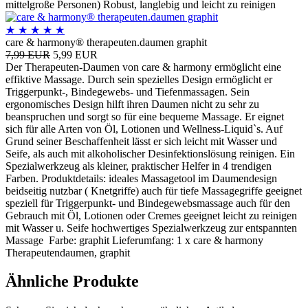
mittelgroße Personen) Robust, langlebig und leicht zu reinigen
★
★
★
★
★
care & harmony® therapeuten.daumen graphit
7,99 EUR
5,99 EUR
Der Therapeuten-Daumen von care & harmony ermöglicht eine
effiktive Massage. Durch sein spezielles Design ermöglicht er
Triggerpunkt-, Bindegewebs- und Tiefenmassagen. Sein
ergonomisches Design hilft ihren Daumen nicht zu sehr zu
beanspruchen und sorgt so für eine bequeme Massage. Er eignet
sich für alle Arten von Öl, Lotionen und Wellness-Liquid`s. Auf
Grund seiner Beschaffenheit lässt er sich leicht mit Wasser und
Seife, als auch mit alkoholischer Desinfektionslösung reinigen. Ein
Spezialwerkzeug als kleiner, praktischer Helfer in 4 trendigen
Farben. Produktdetails: ideales Massagetool im Daumendesign
beidseitig nutzbar ( Knetgriffe) auch für tiefe Massagegriffe geeignet
speziell für Triggerpunkt- und Bindegewebsmassage auch für den
Gebrauch mit Öl, Lotionen oder Cremes geeignet leicht zu reinigen
mit Wasser u. Seife hochwertiges Spezialwerkzeug zur entspannten
Massage Farbe: graphit Lieferumfang: 1 x care & harmony
Therapeutendaumen, graphit
Ähnliche Produkte