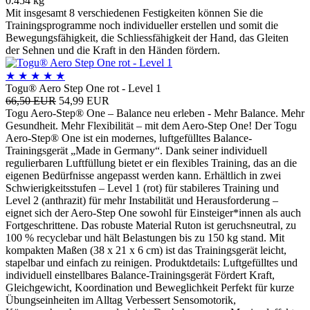
0.454 kg
Mit insgesamt 8 verschiedenen Festigkeiten können Sie die
Trainingsprogramme noch individueller erstellen und somit die
Bewegungsfähigkeit, die Schliessfähigkeit der Hand, das Gleiten
der Sehnen und die Kraft in den Händen fördern.
★
★
★
★
★
Togu® Aero Step One rot - Level 1
66,50 EUR
54,99 EUR
Togu Aero-Step® One – Balance neu erleben - Mehr Balance. Mehr
Gesundheit. Mehr Flexibilität – mit dem Aero-Step One! Der Togu
Aero-Step® One ist ein modernes, luftgefülltes Balance-
Trainingsgerät „Made in Germany“. Dank seiner individuell
regulierbaren Luftfüllung bietet er ein flexibles Training, das an die
eigenen Bedürfnisse angepasst werden kann. Erhältlich in zwei
Schwierigkeitsstufen – Level 1 (rot) für stabileres Training und
Level 2 (anthrazit) für mehr Instabilität und Herausforderung –
eignet sich der Aero-Step One sowohl für Einsteiger*innen als auch
Fortgeschrittene. Das robuste Material Ruton ist geruchsneutral, zu
100 % recyclebar und hält Belastungen bis zu 150 kg stand. Mit
kompakten Maßen (38 x 21 x 6 cm) ist das Trainingsgerät leicht,
stapelbar und einfach zu reinigen. Produktdetails: Luftgefülltes und
individuell einstellbares Balance-Trainingsgerät Fördert Kraft,
Gleichgewicht, Koordination und Beweglichkeit Perfekt für kurze
Übungseinheiten im Alltag Verbessert Sensomotorik,