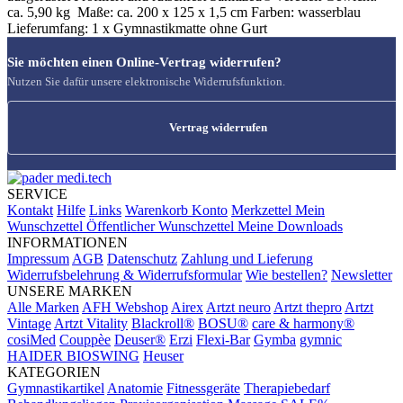
ca. 5,90 kg Maße: ca. 200 x 125 x 1,5 cm Farben: wasserblau
Lieferumfang: 1 x Gymnastikmatte ohne Gurt
Sie möchten einen Online-Vertrag widerrufen?
Nutzen Sie dafür unsere elektronische Widerrufsfunktion.
Vertrag widerrufen
SERVICE
Kontakt
Hilfe
Links
Warenkorb
Konto
Merkzettel
Mein
Wunschzettel
Öffentlicher Wunschzettel
Meine Downloads
INFORMATIONEN
Impressum
AGB
Datenschutz
Zahlung und Lieferung
Widerrufsbelehrung & Widerrufsformular
Wie bestellen?
Newsletter
UNSERE MARKEN
Alle Marken
AFH Webshop
Airex
Artzt neuro
Artzt thepro
Artzt
Vintage
Artzt Vitality
Blackroll®
BOSU®
care & harmony®
cosiMed
Couppèe
Deuser®
Erzi
Flexi-Bar
Gymba
gymnic
HAIDER BIOSWING
Heuser
KATEGORIEN
Gymnastikartikel
Anatomie
Fitnessgeräte
Therapiebedarf