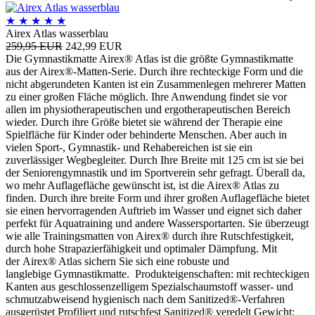
★
★
★
★
★
Airex Atlas wasserblau
259,95 EUR
242,99 EUR
Die Gymnastikmatte Airex® Atlas ist die größte Gymnastikmatte
aus der Airex®-Matten-Serie. Durch ihre rechteckige Form und die
nicht abgerundeten Kanten ist ein Zusammenlegen mehrerer Matten
zu einer großen Fläche möglich. Ihre Anwendung findet sie vor
allen im physiotherapeutischen und ergotherapeutischen Bereich
wieder. Durch ihre Größe bietet sie während der Therapie eine
Spielfläche für Kinder oder behinderte Menschen. Aber auch in
vielen Sport-, Gymnastik- und Rehabereichen ist sie ein
zuverlässiger Wegbegleiter. Durch Ihre Breite mit 125 cm ist sie bei
der Seniorengymnastik und im Sportverein sehr gefragt. Überall da,
wo mehr Auflagefläche gewünscht ist, ist die Airex® Atlas zu
finden. Durch ihre breite Form und ihrer großen Auflagefläche bietet
sie einen hervorragenden Auftrieb im Wasser und eignet sich daher
perfekt für Aquatraining und andere Wassersportarten. Sie überzeugt
wie alle Trainingsmatten von Airex® durch ihre Rutschfestigkeit,
durch hohe Strapazierfähigkeit und optimaler Dämpfung. Mit
der Airex® Atlas sichern Sie sich eine robuste und
langlebige Gymnastikmatte. Produkteigenschaften: mit rechteckigen
Kanten aus geschlossenzelligem Spezialschaumstoff wasser- und
schmutzabweisend hygienisch nach dem Sanitized®-Verfahren
ausgerüstet Profiliert und rutschfest Sanitized® veredelt Gewicht: