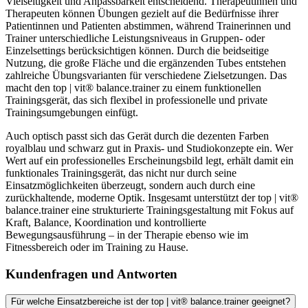
Vielseitigkeit und Anpassbarkeit entscheidend. Therapeutinnen und
Therapeuten können Übungen gezielt auf die Bedürfnisse ihrer
Patientinnen und Patienten abstimmen, während Trainerinnen und
Trainer unterschiedliche Leistungsniveaus in Gruppen- oder
Einzelsettings berücksichtigen können. Durch die beidseitige
Nutzung, die große Fläche und die ergänzenden Tubes entstehen
zahlreiche Übungsvarianten für verschiedene Zielsetzungen. Das
macht den top | vit® balance.trainer zu einem funktionellen
Trainingsgerät, das sich flexibel in professionelle und private
Trainingsumgebungen einfügt.
Auch optisch passt sich das Gerät durch die dezenten Farben
royalblau und schwarz gut in Praxis- und Studiokonzepte ein. Wer
Wert auf ein professionelles Erscheinungsbild legt, erhält damit ein
funktionales Trainingsgerät, das nicht nur durch seine
Einsatzmöglichkeiten überzeugt, sondern auch durch eine
zurückhaltende, moderne Optik. Insgesamt unterstützt der top | vit®
balance.trainer eine strukturierte Trainingsgestaltung mit Fokus auf
Kraft, Balance, Koordination und kontrollierte
Bewegungsausführung – in der Therapie ebenso wie im
Fitnessbereich oder im Training zu Hause.
Kundenfragen und Antworten
Für welche Einsatzbereiche ist der top | vit® balance.trainer geeignet?