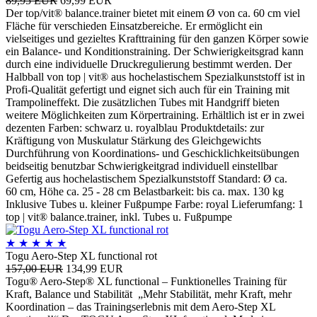
89,95 EUR
69,99 EUR
Der top/vit® balance.trainer bietet mit einem Ø von ca. 60 cm viel
Fläche für verschieden Einsatzbereiche. Er ermöglicht ein
vielseitiges und gezieltes Krafttraining für den ganzen Körper sowie
ein Balance- und Konditionstraining. Der Schwierigkeitsgrad kann
durch eine individuelle Druckregulierung bestimmt werden. Der
Halbball von top | vit® aus hochelastischem Spezialkunststoff ist in
Profi-Qualität gefertigt und eignet sich auch für ein Training mit
Trampolineffekt. Die zusätzlichen Tubes mit Handgriff bieten
weitere Möglichkeiten zum Körpertraining. Erhältlich ist er in zwei
dezenten Farben: schwarz u. royalblau Produktdetails: zur
Kräftigung von Muskulatur Stärkung des Gleichgewichts
Durchführung von Koordinations- und Geschicklichkeitsübungen
beidseitig benutzbar Schwierigkeitgrad individuell einstellbar
Gefertig aus hochelastischem Spezialkunststoff Standard: Ø ca.
60 cm, Höhe ca. 25 - 28 cm Belastbarkeit: bis ca. max. 130 kg
Inklusive Tubes u. kleiner Fußpumpe Farbe: royal Lieferumfang: 1
top | vit® balance.trainer, inkl. Tubes u. Fußpumpe
★
★
★
★
★
Togu Aero-Step XL functional rot
157,00 EUR
134,99 EUR
Togu® Aero-Step® XL functional – Funktionelles Training für
Kraft, Balance und Stabilität „Mehr Stabilität, mehr Kraft, mehr
Koordination – das Trainingserlebnis mit dem Aero-Step XL