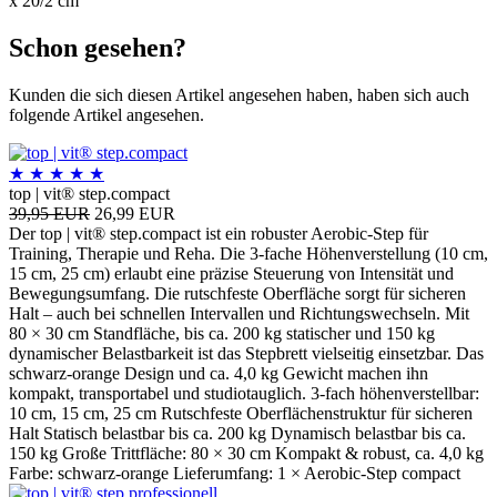
x 20/2 cm
Schon gesehen?
Kunden die sich diesen Artikel angesehen haben, haben sich auch
folgende Artikel angesehen.
★
★
★
★
★
top | vit® step.compact
39,95 EUR
26,99 EUR
Der top | vit® step.compact ist ein robuster Aerobic-Step für
Training, Therapie und Reha. Die 3-fache Höhenverstellung (10 cm,
15 cm, 25 cm) erlaubt eine präzise Steuerung von Intensität und
Bewegungsumfang. Die rutschfeste Oberfläche sorgt für sicheren
Halt – auch bei schnellen Intervallen und Richtungswechseln. Mit
80 × 30 cm Standfläche, bis ca. 200 kg statischer und 150 kg
dynamischer Belastbarkeit ist das Stepbrett vielseitig einsetzbar. Das
schwarz-orange Design und ca. 4,0 kg Gewicht machen ihn
kompakt, transportabel und studio­tauglich. 3-fach höhenverstellbar:
10 cm, 15 cm, 25 cm Rutschfeste Oberflächenstruktur für sicheren
Halt Statisch belastbar bis ca. 200 kg Dynamisch belastbar bis ca.
150 kg Große Trittfläche: 80 × 30 cm Kompakt & robust, ca. 4,0 kg
Farbe: schwarz-orange Lieferumfang: 1 × Aerobic-Step compact