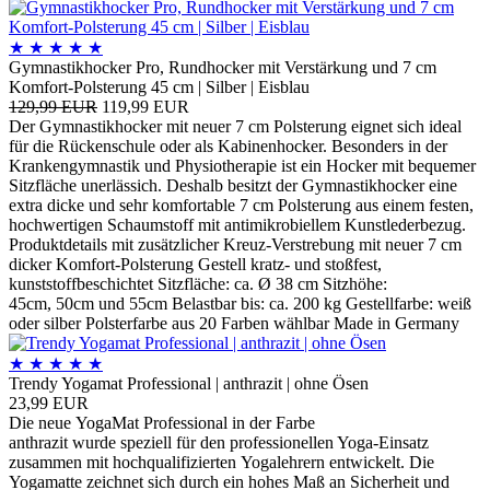
★
★
★
★
★
Gymnastikhocker Pro, Rundhocker mit Verstärkung und 7 cm
Komfort-Polsterung 45 cm | Silber | Eisblau
129,99 EUR
119,99 EUR
Der Gymnastikhocker mit neuer 7 cm Polsterung eignet sich ideal
für die Rückenschule oder als Kabinenhocker. Besonders in der
Krankengymnastik und Physiotherapie ist ein Hocker mit bequemer
Sitzfläche unerlässich. Deshalb besitzt der Gymnastikhocker eine
extra dicke und sehr komfortable 7 cm Polsterung aus einem festen,
hochwertigen Schaumstoff mit antimikrobiellem Kunstlederbezug.
Produktdetails mit zusätzlicher Kreuz-Verstrebung mit neuer 7 cm
dicker Komfort-Polsterung Gestell kratz- und stoßfest,
kunststoffbeschichtet Sitzfläche: ca. Ø 38 cm Sitzhöhe:
45cm, 50cm und 55cm Belastbar bis: ca. 200 kg Gestellfarbe: weiß
oder silber Polsterfarbe aus 20 Farben wählbar Made in Germany
★
★
★
★
★
Trendy Yogamat Professional | anthrazit | ohne Ösen
23,99 EUR
Die neue YogaMat Professional in der Farbe
anthrazit wurde speziell für den professionellen Yoga-Einsatz
zusammen mit hochqualifizierten Yogalehrern entwickelt. Die
Yogamatte zeichnet sich durch ein hohes Maß an Sicherheit und