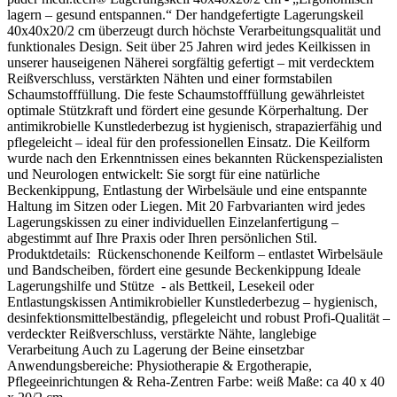
lagern – gesund entspannen.“ Der handgefertigte Lagerungskeil
40x40x20/2 cm überzeugt durch höchste Verarbeitungsqualität und
funktionales Design. Seit über 25 Jahren wird jedes Keilkissen in
unserer hauseigenen Näherei sorgfältig gefertigt – mit verdecktem
Reißverschluss, verstärkten Nähten und einer formstabilen
Schaumstofffüllung. Die feste Schaumstofffüllung gewährleistet
optimale Stützkraft und fördert eine gesunde Körperhaltung. Der
antimikrobielle Kunstlederbezug ist hygienisch, strapazierfähig und
pflegeleicht – ideal für den professionellen Einsatz. Die Keilform
wurde nach den Erkenntnissen eines bekannten Rückenspezialisten
und Neurologen entwickelt: Sie sorgt für eine natürliche
Beckenkippung, Entlastung der Wirbelsäule und eine entspannte
Haltung im Sitzen oder Liegen. Mit 20 Farbvarianten wird jedes
Lagerungskissen zu einer individuellen Einzelanfertigung –
abgestimmt auf Ihre Praxis oder Ihren persönlichen Stil.
Produktdetails: Rückenschonende Keilform – entlastet Wirbelsäule
und Bandscheiben, fördert eine gesunde Beckenkippung Ideale
Lagerungshilfe und Stütze - als Bettkeil, Lesekeil oder
Entlastungskissen Antimikrobieller Kunstlederbezug – hygienisch,
desinfektionsmittelbeständig, pflegeleicht und robust Profi-Qualität –
verdeckter Reißverschluss, verstärkte Nähte, langlebige
Verarbeitung Auch zu Lagerung der Beine einsetzbar
Anwendungsbereiche: Physiotherapie & Ergotherapie,
Pflegeeinrichtungen & Reha-Zentren Farbe: weiß Maße: ca 40 x 40