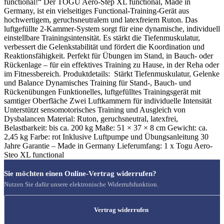
functional!“ Der TOGU Aero-Step XL functional, Made in
Germany, ist ein vielseitiges Functional-Training-Gerät aus
hochwertigem, geruchsneutralem und latexfreiem Ruton. Das
luftgefüllte 2-Kammer-System sorgt für eine dynamische, individuell
einstellbare Trainingsintensität. Es stärkt die Tiefenmuskulatur,
verbessert die Gelenkstabilität und fördert die Koordination und
Reaktionsfähigkeit. Perfekt für Übungen im Stand, in Bauch- oder
Rückenlage – für ein effektives Training zu Hause, in der Reha oder
im Fitnessbereich. Produktdetails: Stärkt Tiefenmuskulatur, Gelenke
und Balance Dynamisches Training für Stand-, Bauch- und
Rückenübungen Funktionelles, luftgefülltes Trainingsgerät mit
samtiger Oberfläche Zwei Luftkammern für individuelle Intensität
Unterstützt sensomotorisches Training und Ausgleich von
Dysbalancen Material: Ruton, geruchsneutral, latexfrei,
Belastbarkeit: bis ca. 200 kg Maße: 51 × 37 × 8 cm Gewicht: ca.
2,45 kg Farbe: rot Inklusive Luftpumpe und Übungsanleitung 30
Jahre Garantie – Made in Germany Lieferumfang: 1 x Togu Aero-
Steo XL functional
Sie möchten einen Online-Vertrag widerrufen?
Nutzen Sie dafür unsere elektronische Widerrufsfunktion.
Vertrag widerrufen