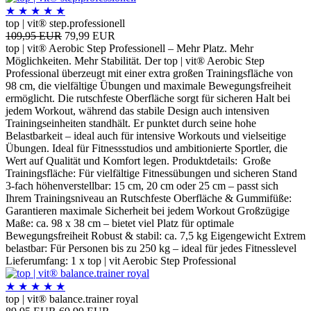
★
★
★
★
★
top | vit® step.professionell
109,95 EUR
79,99 EUR
top | vit® Aerobic Step Professionell – Mehr Platz. Mehr
Möglichkeiten. Mehr Stabilität. Der top | vit® Aerobic Step
Professional überzeugt mit einer extra großen Trainingsfläche von
98 cm, die vielfältige Übungen und maximale Bewegungsfreiheit
ermöglicht. Die rutschfeste Oberfläche sorgt für sicheren Halt bei
jedem Workout, während das stabile Design auch intensiven
Trainingseinheiten standhält. Er punktet durch seine hohe
Belastbarkeit – ideal auch für intensive Workouts und vielseitige
Übungen. Ideal für Fitnessstudios und ambitionierte Sportler, die
Wert auf Qualität und Komfort legen. Produktdetails: Große
Trainingsfläche: Für vielfältige Fitnessübungen und sicheren Stand
3-fach höhenverstellbar: 15 cm, 20 cm oder 25 cm – passt sich
Ihrem Trainingsniveau an Rutschfeste Oberfläche & Gummifüße:
Garantieren maximale Sicherheit bei jedem Workout Großzügige
Maße: ca. 98 x 38 cm – bietet viel Platz für optimale
Bewegungsfreiheit Robust & stabil: ca. 7,5 kg Eigengewicht Extrem
belastbar: Für Personen bis zu 250 kg – ideal für jedes Fitnesslevel
Lieferumfang: 1 x top | vit Aerobic Step Professional
★
★
★
★
★
top | vit® balance.trainer royal