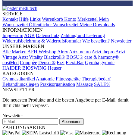
SERVICE
Kontakt
Hilfe
Links
Warenkorb
Konto
Merkzettel
Mein
Wunschzettel
Öffentlicher Wunschzettel
Meine Downloads
INFORMATIONEN
Impressum
AGB
Datenschutz
Zahlung und Lieferung
Widerrufsbelehrung & Widerrufsformular
Wie bestellen?
Newsletter
UNSERE MARKEN
Alle Marken
AFH Webshop
Airex
Artzt neuro
Artzt thepro
Artzt
Vintage
Artzt Vitality
Blackroll®
BOSU®
care & harmony®
cosiMed
Couppèe
Deuser®
Erzi
Flexi-Bar
Gymba
gymnic
HAIDER BIOSWING
Heuser
KATEGORIEN
Gymnastikartikel
Anatomie
Fitnessgeräte
Therapiebedarf
Behandlungsliegen
Praxisorganisation
Massage
SALE%
NEWSLETTER
Die neuesten Produkte und die besten Angebote per E-Mail, damit
Ihr nichts mehr verpasst.
Newsletter
Abonnieren
ZAHLUNGSARTEN