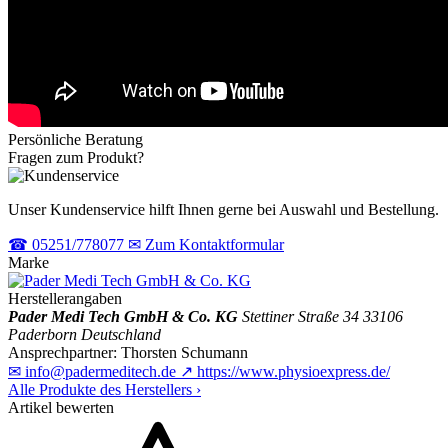
Persönliche Beratung
Fragen zum Produkt?
Unser Kundenservice hilft Ihnen gerne bei Auswahl und Bestellung.
☎
05251/778077
✉
Zum Kontaktformular
Marke
Herstellerangaben
Pader Medi Tech GmbH & Co. KG
Stettiner Straße 34
33106
Paderborn
Deutschland
Ansprechpartner:
Thorsten Schumann
✉
info@padermeditech.de
↗
https://www.physioexpress.de/
Alle Produkte des Herstellers
›
Artikel bewerten