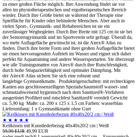
zu einer großen Fläche möglich. Ihre Anwendung findet sie vor
allen im physiotherapeutischen und ergotherapeutischen Bereich
wieder. Durch ihre Größe bietet sie während der Therapie eine
Spielfläche für Kinder oder behinderte Menschen. Aber auch in
vielen Sport-, Gymnastik- und Rehabereichen ist sie ein
zuverlässiger Wegbegleiter. Durch Ihre Breite mit 125 cm ist sie bei
der Seniorengymnastik und im Sportverein sehr gefragt. Überall da,
wo mehr Auflagefläche gewünscht ist, ist die Airex® Atlas zu
finden. Durch ihre breite Form und ihrer großen Auflagefläche bietet
sie einen hervorragenden Auftrieb im Wasser und eignet sich daher
perfekt für Aquatraining und andere Wassersportarten. Sie überzeugt
wie alle Trainingsmatten von Airex® durch ihre Rutschfestigkeit,
durch hohe Strapazierfähigkeit und optimaler Dämpfung. Mit
der Airex® Atlas sichern Sie sich eine robuste und
langlebige Gymnastikmatte. Produkteigenschaften: mit rechteckigen
Kanten aus geschlossenzelligem Spezialschaumstoff wasser- und
schmutzabweisend hygienisch nach dem Sanitized®-Verfahren
ausgerüstet Profiliert und rutschfest Sanitized® veredelt Gewicht:
ca. 5,90 kg Maße: ca. 200 x 125 x 1,5 cm Farben: wasserblau
Lieferumfang: 1 x Gymnastikmatte ohne Gurt
★
★
★
★
★
Keilkissen mit Kunstlederbezug 40x40x20/2 cm | Weiß
59,99 EUR
49,99 EUR
pader medi.tech® Lagerungskeil 40x40x20/2 cm - „Ergonomisch