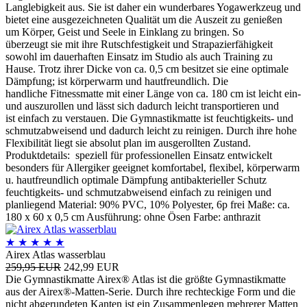
Langlebigkeit aus. Sie ist daher ein wunderbares Yogawerkzeug und
bietet eine ausgezeichneten Qualität um die Auszeit zu genießen
um Körper, Geist und Seele in Einklang zu bringen. So
überzeugt sie mit ihre Rutschfestigkeit und Strapazierfähigkeit
sowohl im dauerhaften Einsatz im Studio als auch Training zu
Hause. Trotz ihrer Dicke von ca. 0,5 cm besitzet sie eine optimale
Dämpfung; ist körperwarm und hautfreundlich. Die
handliche Fitnessmatte mit einer Länge von ca. 180 cm ist leicht ein-
und auszurollen und lässt sich dadurch leicht transportieren und
ist einfach zu verstauen. Die Gymnastikmatte ist feuchtigkeits- und
schmutzabweisend und dadurch leicht zu reinigen. Durch ihre hohe
Flexibilität liegt sie absolut plan im ausgerollten Zustand.
Produktdetails: speziell für professionellen Einsatz entwickelt
besonders für Allergiker geeignet komfortabel, flexibel, körperwarm
u. hautfreundlich optimale Dämpfung antibakterieller Schutz
feuchtigkeits- und schmutzabweisend einfach zu reinigen und
planliegend Material: 90% PVC, 10% Polyester, 6p frei Maße: ca.
180 x 60 x 0,5 cm Ausführung: ohne Ösen Farbe: anthrazit
★
★
★
★
★
Airex Atlas wasserblau
259,95 EUR
242,99 EUR
Die Gymnastikmatte Airex® Atlas ist die größte Gymnastikmatte
aus der Airex®-Matten-Serie. Durch ihre rechteckige Form und die
nicht abgerundeten Kanten ist ein Zusammenlegen mehrerer Matten