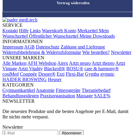
Vertrag widerrufen
SERVICE
Kontakt
Hilfe
Links
Warenkorb
Konto
Merkzettel
Mein
Wunschzettel
Öffentlicher Wunschzettel
Meine Downloads
INFORMATIONEN
Impressum
AGB
Datenschutz
Zahlung und Lieferung
Widerrufsbelehrung & Widerrufsformular
Wie bestellen?
Newsletter
UNSERE MARKEN
Alle Marken
AFH Webshop
Airex
Artzt neuro
Artzt thepro
Artzt
Vintage
Artzt Vitality
Blackroll®
BOSU®
care & harmony®
cosiMed
Couppèe
Deuser®
Erzi
Flexi-Bar
Gymba
gymnic
HAIDER BIOSWING
Heuser
KATEGORIEN
Gymnastikartikel
Anatomie
Fitnessgeräte
Therapiebedarf
Behandlungsliegen
Praxisorganisation
Massage
SALE%
NEWSLETTER
Die neuesten Produkte und die besten Angebote per E-Mail, damit
Ihr nichts mehr verpasst.
Newsletter
Abonnieren