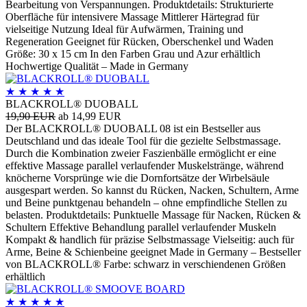
Bearbeitung von Verspannungen. Produktdetails: Strukturierte
Oberfläche für intensivere Massage Mittlerer Härtegrad für
vielseitige Nutzung Ideal für Aufwärmen, Training und
Regeneration Geeignet für Rücken, Oberschenkel und Waden
Größe: 30 x 15 cm In den Farben Grau und Azur erhältlich
Hochwertige Qualität – Made in Germany
★
★
★
★
★
BLACKROLL® DUOBALL
19,90 EUR
ab 14,99 EUR
Der BLACKROLL® DUOBALL 08 ist ein Bestseller aus
Deutschland und das ideale Tool für die gezielte Selbstmassage.
Durch die Kombination zweier Faszienbälle ermöglicht er eine
effektive Massage parallel verlaufender Muskelstränge, während
knöcherne Vorsprünge wie die Dornfortsätze der Wirbelsäule
ausgespart werden. So kannst du Rücken, Nacken, Schultern, Arme
und Beine punktgenau behandeln – ohne empfindliche Stellen zu
belasten. Produktdetails: Punktuelle Massage für Nacken, Rücken &
Schultern Effektive Behandlung parallel verlaufender Muskeln
Kompakt & handlich für präzise Selbstmassage Vielseitig: auch für
Arme, Beine & Schienbeine geeignet Made in Germany – Bestseller
von BLACKROLL® Farbe: schwarz in verschiendenen Größen
erhältlich
★
★
★
★
★