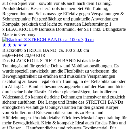
auf dein Spiel vor – sowohl vor als auch nach dem Training.
Produktdetails: Bestseller-Tools in einem Set Für Training,
Regeneration und Selbstmassage Effektiv gegen Verspannungen &
Schmerzpunkte Für großflächige und punktuelle Anwendungen
Kompakt, praktisch und leicht zu verstauen Lieferumfang: 1
x BLACKROLL® Borussia Dortmund, 4er SET inkl. Übungskarte
Made in Germany
★
★
★
★
★
Blackroll® STRECH BAND, ca. 100 x 3,0 cm
24,90 EUR
20,99 EUR
Das BLACKROLL STRETCH BAND ist das ideale
Trainingsband für gezielte Dehn- und Mobilisationsübungen. Es
wurde speziell entwickelt, um die Flexibilität zu verbessern, die
Bewegungsfreiheit zu erhöhen und muskuläre Verspannungen
nachhaltig zu lösen – egal ob im Training, in der Rehabilitation oder
im Alltag.Das Band ist besonders angenehm auf der Haut und bietet
durch seine hohe Elastizität einen gleichmäßigen, kontrollierten
Widerstand. So kannst du deine Dehnungen intensiver und zugleich
sicherer ausführen. Die Länge und Breite des STRETCH BANDs
ermöglichen vielfältige Übungsvarianten für den ganzen Körper –
von Schulter- und Rückenmobilisation bis zu Bein- und
Hüftdehnungen. Produktdetails: Effektives Muskellängentraining für
mehr Beweglichkeit. Klein & kompakt: Ideal auch für das Büro und
auf Reisen. Hautfreundliches und robustes Textilmaterial. Für