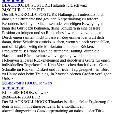
★
★
★
★
★
BLACKROLL® POSTURE Haltungsgurt, schwarz
24,90 EUR
ab 22,99 EUR
Der BLACKROLL® POSTURE Haltungsgurt unterstützt dich
dabei, eine aufrechte und gesunde Körperhaltung zu fördern.
Besonders bei langen Sitzphasen oder einseitigen Bewegungen
kann der Gurt dazu beitragen, deine Schultern in eine bessere
Position zu bringen und so Rückenbeschwerden vorzubeugen.
Durch einen sanften, nicht invasiven Zug erinnert der Gurt dich
daran, deine Schultern zurückzuziehen, wenn sie nach vorne fallen,
und stärkt gleichzeitig die Muskulatur im oberen Rücken.
Produktdetails: Erinnert an eine aufrechte Haltung, durch die
Nacken- und Rückenschmerzen vorgebeugt werden können.
Höhenverstellbares Rückenelement und gepolsterte Gurte für einen
individuellen Tragekomfort. Kein Verrutschen durch fixierte Gurt-
Schnalle im Rücken. Diskret und für jeden Tag geeignet – im Büro,
zu Hause oder beim Training. In 2 verschiedenen Größen verfügbar.
Unisex.
★
★
★
★
★
Blackroll® HOOK, schwarz
29,90 EUR
23,99 EUR
Der BLACKROLL HOOK Türanker ist die perfekte Ergänzung für
dein Training mit Fitnessbändern. Er ermöglicht ein
abwechslungsreiches Ganzkörpertraining an nahezu jeder Tür –