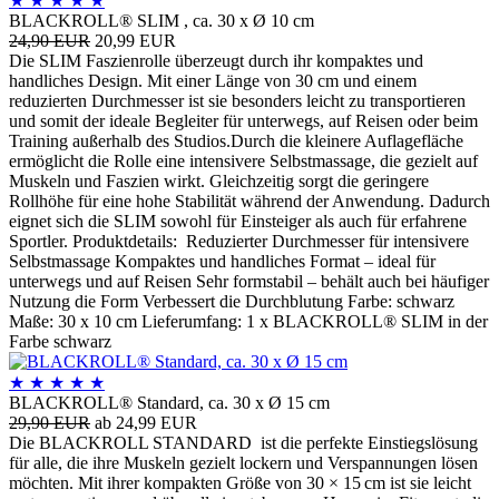
★
★
★
★
★
BLACKROLL® SLIM , ca. 30 x Ø 10 cm
24,90 EUR
20,99 EUR
Die SLIM Faszienrolle überzeugt durch ihr kompaktes und
handliches Design. Mit einer Länge von 30 cm und einem
reduzierten Durchmesser ist sie besonders leicht zu transportieren
und somit der ideale Begleiter für unterwegs, auf Reisen oder beim
Training außerhalb des Studios.Durch die kleinere Auflagefläche
ermöglicht die Rolle eine intensivere Selbstmassage, die gezielt auf
Muskeln und Faszien wirkt. Gleichzeitig sorgt die geringere
Rollhöhe für eine hohe Stabilität während der Anwendung. Dadurch
eignet sich die SLIM sowohl für Einsteiger als auch für erfahrene
Sportler. Produktdetails: Reduzierter Durchmesser für intensivere
Selbstmassage Kompaktes und handliches Format – ideal für
unterwegs und auf Reisen Sehr formstabil – behält auch bei häufiger
Nutzung die Form Verbessert die Durchblutung Farbe: schwarz
Maße: 30 x 10 cm Lieferumfang: 1 x BLACKROLL® SLIM in der
Farbe schwarz
★
★
★
★
★
BLACKROLL® Standard, ca. 30 x Ø 15 cm
29,90 EUR
ab 24,99 EUR
Die BLACKROLL STANDARD ist die perfekte Einstiegslösung
für alle, die ihre Muskeln gezielt lockern und Verspannungen lösen
möchten. Mit ihrer kompakten Größe von 30 × 15 cm ist sie leicht