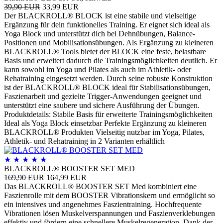
39,90 EUR
33,99 EUR
Der BLACKROLL® BLOCK ist eine stabile und vielseitige
Ergänzung für dein funktionelles Training. Er eignet sich ideal als
Yoga Block und unterstützt dich bei Dehnübungen, Balance-
Positionen und Mobilisationsübungen. Als Ergänzung zu kleineren
BLACKROLL® Tools bietet der BLOCK eine feste, belastbare
Basis und erweitert dadurch die Trainingsmöglichkeiten deutlich. Er
kann sowohl im Yoga und Pilates als auch im Athletik- oder
Rehatraining eingesetzt werden. Durch seine robuste Konstruktion
ist der BLACKROLL® BLOCK ideal für Stabilisationsübungen,
Faszienarbeit und gezielte Trigger-Anwendungen geeignet und
unterstützt eine saubere und sichere Ausführung der Übungen.
Produktdetails: Stabile Basis für erweiterte Trainingsmöglichkeiten
Ideal als Yoga Block einsetzbar Perfekte Ergänzung zu kleineren
BLACKROLL® Produkten Vielseitig nutzbar im Yoga, Pilates,
Athletik- und Rehatraining in 2 Varianten erhältlich
★
★
★
★
★
BLACKROLL® BOOSTER SET MED
169,90 EUR
164,99 EUR
Das BLACKROLL® BOOSTER SET Med kombiniert eine
Faszienrolle mit dem BOOSTER Vibrationskern und ermöglicht so
ein intensives und angenehmes Faszientraining. Hochfrequente
Vibrationen lösen Muskelverspannungen und Faszienverklebungen
effektiv und fördern eine schnellere Muskelregeneration. Dank der