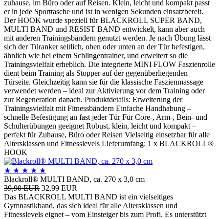
zuhause, im Büro oder auf Reisen. Klein, leicht und kompakt passt
er in jede Sporttasche und ist in wenigen Sekunden einsatzbereit.
Der HOOK wurde speziell für BLACKROLL SUPER BAND,
MULTI BAND und RESIST BAND entwickelt, kann aber auch
mit anderen Trainingsbändern genutzt werden. Je nach Übung lässt
sich der Türanker seitlich, oben oder unten an der Tür befestigen,
ähnlich wie bei einem Schlingentrainer, und erweitert so die
Trainingsvielfalt erheblich. Die integrierte MINI FLOW Faszienrolle
dient beim Training als Stopper auf der gegenüberliegenden
Türseite. Gleichzeitig kann sie für die klassische Faszienmassage
verwendet werden – ideal zur Aktivierung vor dem Training oder
zur Regeneration danach. Produktdetails: Erweiterung der
Trainingsvielfalt mit Fitnessbändern Einfache Handhabung –
schnelle Befestigung an fast jeder Tür Für Core-, Arm-, Bein- und
Schulterübungen geeignet Robust, klein, leicht und kompakt –
perfekt für Zuhause, Büro oder Reisen Vielseitig einsetzbar für alle
Altersklassen und Fitnesslevels Lieferumfang: 1 x BLACKROLL®
HOOK
★
★
★
★
★
Blackroll® MULTI BAND, ca. 270 x 3,0 cm
39,90 EUR
32,99 EUR
Das BLACKROLL MULTI BAND ist ein vielseitiges
Gymnastikband, das sich ideal für alle Altersklassen und
Fitnesslevels eignet – vom Einsteiger bis zum Profi. Es unterstützt