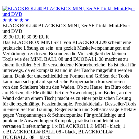
★
★
★
★
★
BLACKROLL® BLACKBOX MINI, 3er SET inkl. Mini-Flyer
und DVD
39,90 EUR
30,99 EUR
Das BLACKBOX MINI SET von BLACKROLL® scheint eine
praktische Lösung zu sein, um gezielt Muskelverspannungen und
Verhärtungen zu lösen. Besonders die Vielseitigkeit der kleinen
Tools wie der MINI, BALL 08 und DUOBALL 08 macht es zu
einem flexiblen Set für verschiedene Körperbereiche. Es ist ideal für
unterwegs, da es kompakt ist und in der Tasche mitgeführt werden
kann. Dank der unterschiedlichen Formen und Größen der Tools
kann man sich gut auf spezifische Körperpartien konzentrieren –
von den Schultern bis zu den Waden. Ob zu Hause, im Büro oder
auf Reisen, die Flexibilität bei der Anwendung (am Boden, an der
Wand oder an einem Tisch) macht es zu einer praktischen Lösung
für die regelmäßige Faszientherapie. Produktdetails: Bestseller-Tools
in einem Set Für Training, Regeneration und Selbstmassage Effektiv
gegen Verspannungen & Schmerzpunkte Für großflächige und
punktuelle Anwendungen Kompakt, praktisch und leicht zu
verstauen Lieferumfang: 1 x BLACKROLL® MINI - black, 1
x BLACKROLL® BALL 08 - black, BLACKROLL®
DUOBALL 08 - black