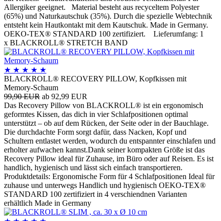
Allergiker geeignet. Material besteht aus recyceltem Polyester
(65%) und Naturkautschuk (35%). Durch die spezielle Webtechnik
entsteht kein Hautkontakt mit dem Kautschuk. Made in Germany.
OEKO-TEX® STANDARD 100 zertifiziert. Lieferumfang: 1
x BLACKROLL® STRETCH BAND
★
★
★
★
★
BLACKROLL® RECOVERY PILLOW, Kopfkissen mit
Memory-Schaum
99,90 EUR
ab 92,99 EUR
Das Recovery Pillow von BLACKROLL® ist ein ergonomisch
geformtes Kissen, das dich in vier Schlafpositionen optimal
unterstützt – ob auf dem Rücken, der Seite oder in der Bauchlage.
Die durchdachte Form sorgt dafür, dass Nacken, Kopf und
Schultern entlastet werden, wodurch du entspannter einschlafen und
erholter aufwachen kannst.Dank seiner kompakten Größe ist das
Recovery Pillow ideal für Zuhause, im Büro oder auf Reisen. Es ist
handlich, hygienisch und lässt sich einfach transportieren.
Produktdetails: Ergonomische Form für 4 Schlafpositionen Ideal für
zuhause und unterwegs Handlich und hygienisch OEKO-TEX®
STANDARD 100 zertifiziert in 4 verschiendnen Varianten
erhältlich Made in Germany