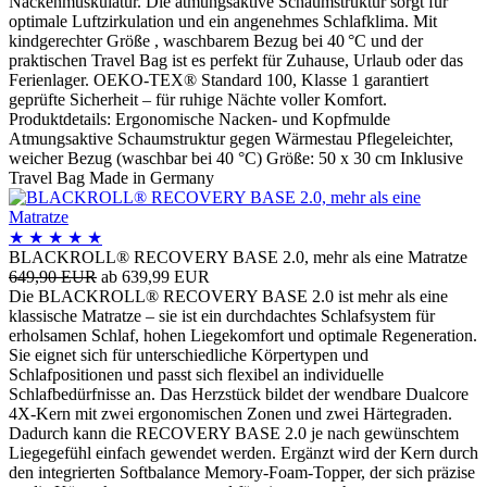
Nackenmuskulatur. Die atmungsaktive Schaumstruktur sorgt für
optimale Luftzirkulation und ein angenehmes Schlafklima. Mit
kindgerechter Größe , waschbarem Bezug bei 40 °C und der
praktischen Travel Bag ist es perfekt für Zuhause, Urlaub oder das
Ferienlager. OEKO-TEX® Standard 100, Klasse 1 garantiert
geprüfte Sicherheit – für ruhige Nächte voller Komfort.
Produktdetails: Ergonomische Nacken- und Kopfmulde
Atmungsaktive Schaumstruktur gegen Wärmestau Pflegeleichter,
weicher Bezug (waschbar bei 40 °C) Größe: 50 x 30 cm Inklusive
Travel Bag Made in Germany
★
★
★
★
★
BLACKROLL® RECOVERY BASE 2.0, mehr als eine Matratze
649,90 EUR
ab 639,99 EUR
Die BLACKROLL® RECOVERY BASE 2.0 ist mehr als eine
klassische Matratze – sie ist ein durchdachtes Schlafsystem für
erholsamen Schlaf, hohen Liegekomfort und optimale Regeneration.
Sie eignet sich für unterschiedliche Körpertypen und
Schlafpositionen und passt sich flexibel an individuelle
Schlafbedürfnisse an. Das Herzstück bildet der wendbare Dualcore
4X-Kern mit zwei ergonomischen Zonen und zwei Härtegraden.
Dadurch kann die RECOVERY BASE 2.0 je nach gewünschtem
Liegegefühl einfach gewendet werden. Ergänzt wird der Kern durch
den integrierten Softbalance Memory-Foam-Topper, der sich präzise