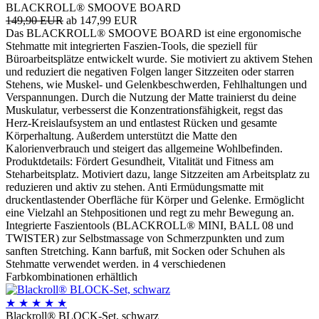
BLACKROLL® SMOOVE BOARD
149,90 EUR
ab 147,99 EUR
Das BLACKROLL® SMOOVE BOARD ist eine ergonomische
Stehmatte mit integrierten Faszien‑Tools, die speziell für
Büroarbeitsplätze entwickelt wurde. Sie motiviert zu aktivem Stehen
und reduziert die negativen Folgen langer Sitzzeiten oder starren
Stehens, wie Muskel- und Gelenkbeschwerden, Fehlhaltungen und
Verspannungen. Durch die Nutzung der Matte trainierst du deine
Muskulatur, verbesserst die Konzentrationsfähigkeit, regst das
Herz‑Kreislaufsystem an und entlastest Rücken und gesamte
Körperhaltung. Außerdem unterstützt die Matte den
Kalorienverbrauch und steigert das allgemeine Wohlbefinden.
Produktdetails: Fördert Gesundheit, Vitalität und Fitness am
Steharbeitsplatz. Motiviert dazu, lange Sitzzeiten am Arbeitsplatz zu
reduzieren und aktiv zu stehen. Anti Ermüdungsmatte mit
druckentlastender Oberfläche für Körper und Gelenke. Ermöglicht
eine Vielzahl an Stehpositionen und regt zu mehr Bewegung an.
Integrierte Faszientools (BLACKROLL® MINI, BALL 08 und
TWISTER) zur Selbstmassage von Schmerzpunkten und zum
sanften Stretching. Kann barfuß, mit Socken oder Schuhen als
Stehmatte verwendet werden. in 4 verschiedenen
Farbkombinationen erhältlich
★
★
★
★
★
Blackroll® BLOCK-Set, schwarz