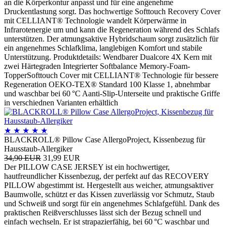
an die Körperkontur anpasst und für eine angenehme
Druckentlastung sorgt. Das hochwertige Softtouch Recovery Cover
mit CELLIANT® Technologie wandelt Körperwärme in
Infrarotenergie um und kann die Regeneration während des Schlafs
unterstützen. Der atmungsaktive Hybridschaum sorgt zusätzlich für
ein angenehmes Schlafklima, langlebigen Komfort und stabile
Unterstützung. Produktdetails: Wendbarer Dualcore 4X Kern mit
zwei Härtegraden Integrierter Softbalance Memory-Foam-
TopperSofttouch Cover mit CELLIANT® Technologie für bessere
Regeneration OEKO-TEX® Standard 100 Klasse 1, abnehmbar
und waschbar bei 60 °C Aanti-Slip-Unterseite und praktische Griffe
in verschiednen Varianten erhältlich
★
★
★
★
★
BLACKROLL® Pillow Case AllergoProject, Kissenbezug für
Hausstaub-Allergiker
34,90 EUR
31,99 EUR
Der PILLOW CASE JERSEY ist ein hochwertiger,
hautfreundlicher Kissenbezug, der perfekt auf das RECOVERY
PILLOW abgestimmt ist. Hergestellt aus weicher, atmungsaktiver
Baumwolle, schützt er das Kissen zuverlässig vor Schmutz, Staub
und Schweiß und sorgt für ein angenehmes Schlafgefühl. Dank des
praktischen Reißverschlusses lässt sich der Bezug schnell und
einfach wechseln. Er ist strapazierfähig, bei 60 °C waschbar und