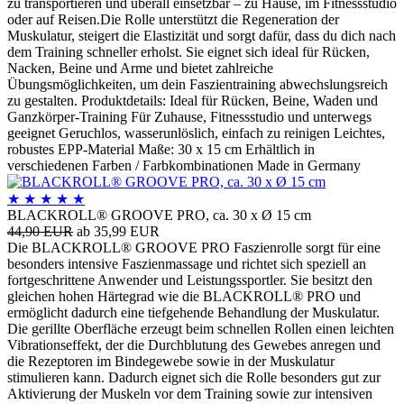
zu transportieren und überall einsetzbar – zu Hause, im Fitnessstudio
oder auf Reisen.Die Rolle unterstützt die Regeneration der
Muskulatur, steigert die Elastizität und sorgt dafür, dass du dich nach
dem Training schneller erholst. Sie eignet sich ideal für Rücken,
Nacken, Beine und Arme und bietet zahlreiche
Übungsmöglichkeiten, um dein Faszientraining abwechslungsreich
zu gestalten. Produktdetails: Ideal für Rücken, Beine, Waden und
Ganzkörper-Training Für Zuhause, Fitnessstudio und unterwegs
geeignet Geruchlos, wasserunlöslich, einfach zu reinigen Leichtes,
robustes EPP-Material Maße: 30 x 15 cm Erhältlich in
verschiedenen Farben / Farbkombinationen Made in Germany
★
★
★
★
★
BLACKROLL® GROOVE PRO, ca. 30 x Ø 15 cm
44,90 EUR
ab 35,99 EUR
Die BLACKROLL® GROOVE PRO Faszienrolle sorgt für eine
besonders intensive Faszienmassage und richtet sich speziell an
fortgeschrittene Anwender und Leistungssportler. Sie besitzt den
gleichen hohen Härtegrad wie die BLACKROLL® PRO und
ermöglicht dadurch eine tiefgehende Behandlung der Muskulatur.
Die gerillte Oberfläche erzeugt beim schnellen Rollen einen leichten
Vibrationseffekt, der die Durchblutung des Gewebes anregen und
die Rezeptoren im Bindegewebe sowie in der Muskulatur
stimulieren kann. Dadurch eignet sich die Rolle besonders gut zur
Aktivierung der Muskeln vor dem Training sowie zur intensiven