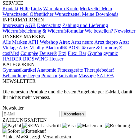
SERVICE
Kontakt
Hilfe
Links
Warenkorb
Konto
Merkzettel
Mein
Wunschzettel
Öffentlicher Wunschzettel
Meine Downloads
INFORMATIONEN
Impressum
AGB
Datenschutz
Zahlung und Lieferung
Widerrufsbelehrung & Widerrufsformular
Wie bestellen?
Newsletter
UNSERE MARKEN
Alle Marken
AFH Webshop
Airex
Artzt neuro
Artzt thepro
Artzt
Vintage
Artzt Vitality
Blackroll®
BOSU®
care & harmony®
cosiMed
Couppèe
Deuser®
Erzi
Flexi-Bar
Gymba
gymnic
HAIDER BIOSWING
Heuser
KATEGORIEN
Gymnastikartikel
Anatomie
Fitnessgeräte
Therapiebedarf
Behandlungsliegen
Praxisorganisation
Massage
SALE%
NEWSLETTER
Die neuesten Produkte und die besten Angebote per E-Mail, damit
Ihr nichts mehr verpasst.
Newsletter
Abonnieren
ZAHLUNGSARTEN
* inkl. MwSt., zzgl. Versandkosten