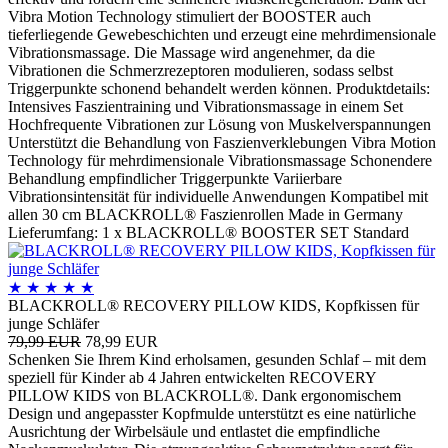
Vibra Motion Technology stimuliert der BOOSTER auch
tieferliegende Gewebeschichten und erzeugt eine mehrdimensionale
Vibrationsmassage. Die Massage wird angenehmer, da die
Vibrationen die Schmerzrezeptoren modulieren, sodass selbst
Triggerpunkte schonend behandelt werden können. Produktdetails:
Intensives Faszientraining und Vibrationsmassage in einem Set
Hochfrequente Vibrationen zur Lösung von Muskelverspannungen
Unterstützt die Behandlung von Faszienverklebungen Vibra Motion
Technology für mehrdimensionale Vibrationsmassage Schonendere
Behandlung empfindlicher Triggerpunkte Variierbare
Vibrationsintensität für individuelle Anwendungen Kompatibel mit
allen 30 cm BLACKROLL® Faszienrollen Made in Germany
Lieferumfang: 1 x BLACKROLL® BOOSTER SET Standard
★
★
★
★
★
BLACKROLL® RECOVERY PILLOW KIDS, Kopfkissen für
junge Schläfer
79,99 EUR
78,99 EUR
Schenken Sie Ihrem Kind erholsamen, gesunden Schlaf – mit dem
speziell für Kinder ab 4 Jahren entwickelten RECOVERY
PILLOW KIDS von BLACKROLL®. Dank ergonomischem
Design und angepasster Kopfmulde unterstützt es eine natürliche
Ausrichtung der Wirbelsäule und entlastet die empfindliche