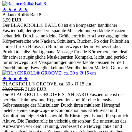
★
★
★
★
★
BalanceRoll® Ball 8
3,99 EUR
Der BLACKROLL® BALL 08 ist ein kompakter, handlicher
Faszienball, der gezielt verspannte Muskeln und verklebte Faszien
behandelt. Durch seine kleine Größe erreicht er schwer zugängliche
Körperbereiche wie Nacken, Schultern, Rücken, Po oder Fußsohlen
– ideal für zu Hause, im Büro, unterwegs oder im Fitnessstudio.
Produktdetails: Punktgenaue Massage für alle Körperbereiche Ideal
für schwer zugängliche Muskelpartien Kompakt, leicht und perfekt
für unterwegs Löst Verspannungen und verklebte Faszien Fördert
Durchblutung, Beweglichkeit und Wohlbefinden Made in Germany
★
★
★
★
★
BLACKROLL® GROOVE, ca. 30 x Ø 15 cm
39,90 EUR
31,99 EUR
Die BLACKROLL GROOVE STANDARD Faszienrolle ist das
perfekte Trainings- und Regenerationstool für eine intensive
Selbstmassage der Muskulatur. Durch ihren mittleren Härtegrad
bietet sie eine ausgewogene Kombination aus Effektivität und
Komfort und eignet sich sowohl für Einsteiger als auch für sportlich
Aktive. Die Faszienrolle ist vielseitig einsetzbar: Sie unterstützt das
Aufwärmen vor dem Training, verbessert die Beweglichkeit und
hilft gleichzeitig bei der Regeneration nach intensiven sportlichen