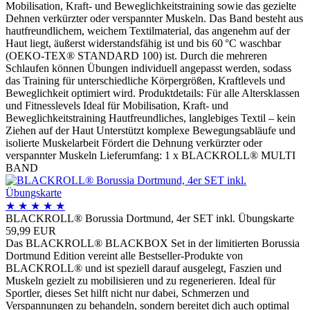
Mobilisation, Kraft- und Beweglichkeitstraining sowie das gezielte
Dehnen verkürzter oder verspannter Muskeln. Das Band besteht aus
hautfreundlichem, weichem Textilmaterial, das angenehm auf der
Haut liegt, äußerst widerstandsfähig ist und bis 60 °C waschbar
(OEKO-TEX® STANDARD 100) ist. Durch die mehreren
Schlaufen können Übungen individuell angepasst werden, sodass
das Training für unterschiedliche Körpergrößen, Kraftlevels und
Beweglichkeit optimiert wird. Produktdetails: Für alle Altersklassen
und Fitnesslevels Ideal für Mobilisation, Kraft- und
Beweglichkeitstraining Hautfreundliches, langlebiges Textil – kein
Ziehen auf der Haut Unterstützt komplexe Bewegungsabläufe und
isolierte Muskelarbeit Fördert die Dehnung verkürzter oder
verspannter Muskeln Lieferumfang: 1 x BLACKROLL® MULTI
BAND
★
★
★
★
★
BLACKROLL® Borussia Dortmund, 4er SET inkl. Übungskarte
59,99 EUR
Das BLACKROLL® BLACKBOX Set in der limitierten Borussia
Dortmund Edition vereint alle Bestseller-Produkte von
BLACKROLL® und ist speziell darauf ausgelegt, Faszien und
Muskeln gezielt zu mobilisieren und zu regenerieren. Ideal für
Sportler, dieses Set hilft nicht nur dabei, Schmerzen und
Verspannungen zu behandeln, sondern bereitet dich auch optimal