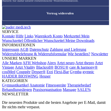
Nutzen Sie dafür unsere elektronische Widerrufsfunktion.
Vertrag widerrufen
SERVICE
Kontakt
Hilfe
Links
Warenkorb
Konto
Merkzettel
Mein
Wunschzettel
Öffentlicher Wunschzettel
Meine Downloads
INFORMATIONEN
Impressum
AGB
Datenschutz
Zahlung und Lieferung
Widerrufsbelehrung & Widerrufsformular
Wie bestellen?
Newsletter
UNSERE MARKEN
Alle Marken
AFH Webshop
Airex
Artzt neuro
Artzt thepro
Artzt
Vintage
Artzt Vitality
Blackroll®
BOSU®
care & harmony®
cosiMed
Couppèe
Deuser®
Erzi
Flexi-Bar
Gymba
gymnic
HAIDER BIOSWING
Heuser
KATEGORIEN
Gymnastikartikel
Anatomie
Fitnessgeräte
Therapiebedarf
Behandlungsliegen
Praxisorganisation
Massage
SALE%
NEWSLETTER
Die neuesten Produkte und die besten Angebote per E-Mail, damit
Ihr nichts mehr verpasst.