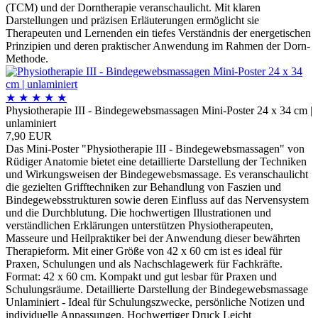
(TCM) und der Dorntherapie veranschaulicht. Mit klaren
Darstellungen und präzisen Erläuterungen ermöglicht sie
Therapeuten und Lernenden ein tiefes Verständnis der energetischen
Prinzipien und deren praktischer Anwendung im Rahmen der Dorn-
Methode.
★
★
★
★
★
Physiotherapie III - Bindegewebsmassagen Mini-Poster 24 x 34 cm |
unlaminiert
7,90 EUR
Das Mini-Poster "Physiotherapie III - Bindegewebsmassagen" von
Rüdiger Anatomie bietet eine detaillierte Darstellung der Techniken
und Wirkungsweisen der Bindegewebsmassage. Es veranschaulicht
die gezielten Grifftechniken zur Behandlung von Faszien und
Bindegewebsstrukturen sowie deren Einfluss auf das Nervensystem
und die Durchblutung. Die hochwertigen Illustrationen und
verständlichen Erklärungen unterstützen Physiotherapeuten,
Masseure und Heilpraktiker bei der Anwendung dieser bewährten
Therapieform. Mit einer Größe von 42 x 60 cm ist es ideal für
Praxen, Schulungen und als Nachschlagewerk für Fachkräfte.
Format: 42 x 60 cm. Kompakt und gut lesbar für Praxen und
Schulungsräume. Detaillierte Darstellung der Bindegewebsmassage
Unlaminiert - Ideal für Schulungszwecke, persönliche Notizen und
individuelle Anpassungen. Hochwertiger Druck Leicht