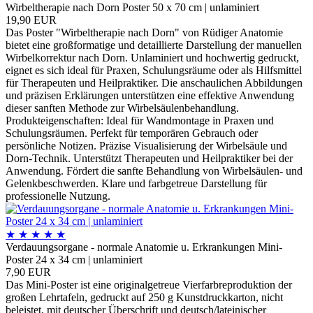
Wirbeltherapie nach Dorn Poster 50 x 70 cm | unlaminiert
19,90 EUR
Das Poster "Wirbeltherapie nach Dorn" von Rüdiger Anatomie
bietet eine großformatige und detaillierte Darstellung der manuellen
Wirbelkorrektur nach Dorn. Unlaminiert und hochwertig gedruckt,
eignet es sich ideal für Praxen, Schulungsräume oder als Hilfsmittel
für Therapeuten und Heilpraktiker. Die anschaulichen Abbildungen
und präzisen Erklärungen unterstützen eine effektive Anwendung
dieser sanften Methode zur Wirbelsäulenbehandlung.
Produkteigenschaften: Ideal für Wandmontage in Praxen und
Schulungsräumen. Perfekt für temporären Gebrauch oder
persönliche Notizen. Präzise Visualisierung der Wirbelsäule und
Dorn-Technik. Unterstützt Therapeuten und Heilpraktiker bei der
Anwendung. Fördert die sanfte Behandlung von Wirbelsäulen- und
Gelenkbeschwerden. Klare und farbgetreue Darstellung für
professionelle Nutzung.
★
★
★
★
★
Verdauungsorgane - normale Anatomie u. Erkrankungen Mini-
Poster 24 x 34 cm | unlaminiert
7,90 EUR
Das Mini-Poster ist eine originalgetreue Vierfarbreproduktion der
großen Lehrtafeln, gedruckt auf 250 g Kunstdruckkarton, nicht
beleistet, mit deutscher Überschrift und deutsch/lateinischer