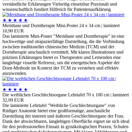
verständliche Erklärungen Vielseitig einsetzbar Praxisnah und
wissenschaftlich fundiert Hilfreich für Patientenaufklärung
★
★
★
★
★
Meridiane und Dorntherapie Mini-Poster 24 x 34 cm | laminiert
10,90 EUR
Das laminierte Mini-Poster "Meridiane und Dorntherapie" ist eine
hochwertige und strapazierfähige Darstellung, die die Verbindung
zwischen traditioneller chinesischer Medizin (TCM) und der
Dorntherapie anschaulich vermittelt. Mit klaren Illustrationen und
präzisen Erklärungen bietet es Therapeuten und Lernenden eine
langlebige visuelle Referenz, um die energetischen Aspekte der
Dorn-Methode im Kontext der TCM zu verstehen und effektiv
anzuwenden.
★
★
★
★
★
Die weiblichen Geschlechtsorgane Lehrtafel 70 x 100 cm | laminiert
32,99 EUR
Die laminierte Lehrtafel "Weibliche Geschlechtsorgane" von
Rüdiger Anatomie bietet eine großformatige, anschauliche
Darstellung der inneren und äußeren Geschlechtsorgane der Frau.
Dank der abwischbaren, langlebigen Oberfläche eignet sie sich ideal
für den professionellen Einsatz in gynäkologischen Praxen, Schulen
und medizinischen Schulungsräumen. Mit klaren Abbildungen und