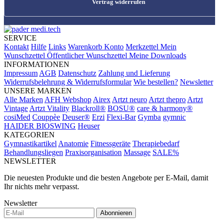
Vertrag widerrufen
SERVICE
Kontakt
Hilfe
Links
Warenkorb
Konto
Merkzettel
Mein
Wunschzettel
Öffentlicher Wunschzettel
Meine Downloads
INFORMATIONEN
Impressum
AGB
Datenschutz
Zahlung und Lieferung
Widerrufsbelehrung & Widerrufsformular
Wie bestellen?
Newsletter
UNSERE MARKEN
Alle Marken
AFH Webshop
Airex
Artzt neuro
Artzt thepro
Artzt
Vintage
Artzt Vitality
Blackroll®
BOSU®
care & harmony®
cosiMed
Couppèe
Deuser®
Erzi
Flexi-Bar
Gymba
gymnic
HAIDER BIOSWING
Heuser
KATEGORIEN
Gymnastikartikel
Anatomie
Fitnessgeräte
Therapiebedarf
Behandlungsliegen
Praxisorganisation
Massage
SALE%
NEWSLETTER
Die neuesten Produkte und die besten Angebote per E-Mail, damit
Ihr nichts mehr verpasst.
Newsletter
Abonnieren