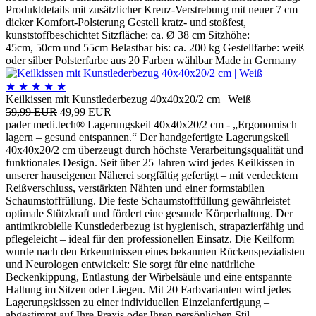
Produktdetails mit zusätzlicher Kreuz-Verstrebung mit neuer 7 cm
dicker Komfort-Polsterung Gestell kratz- und stoßfest,
kunststoffbeschichtet Sitzfläche: ca. Ø 38 cm Sitzhöhe:
45cm, 50cm und 55cm Belastbar bis: ca. 200 kg Gestellfarbe: weiß
oder silber Polsterfarbe aus 20 Farben wählbar Made in Germany
★
★
★
★
★
Keilkissen mit Kunstlederbezug 40x40x20/2 cm | Weiß
59,99 EUR
49,99 EUR
pader medi.tech® Lagerungskeil 40x40x20/2 cm - „Ergonomisch
lagern – gesund entspannen.“ Der handgefertigte Lagerungskeil
40x40x20/2 cm überzeugt durch höchste Verarbeitungsqualität und
funktionales Design. Seit über 25 Jahren wird jedes Keilkissen in
unserer hauseigenen Näherei sorgfältig gefertigt – mit verdecktem
Reißverschluss, verstärkten Nähten und einer formstabilen
Schaumstofffüllung. Die feste Schaumstofffüllung gewährleistet
optimale Stützkraft und fördert eine gesunde Körperhaltung. Der
antimikrobielle Kunstlederbezug ist hygienisch, strapazierfähig und
pflegeleicht – ideal für den professionellen Einsatz. Die Keilform
wurde nach den Erkenntnissen eines bekannten Rückenspezialisten
und Neurologen entwickelt: Sie sorgt für eine natürliche
Beckenkippung, Entlastung der Wirbelsäule und eine entspannte
Haltung im Sitzen oder Liegen. Mit 20 Farbvarianten wird jedes
Lagerungskissen zu einer individuellen Einzelanfertigung –
abgestimmt auf Ihre Praxis oder Ihren persönlichen Stil.