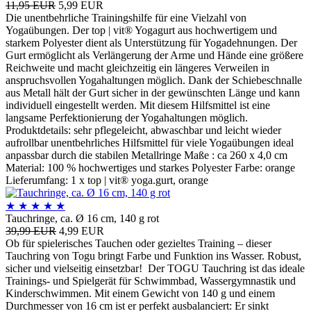
11,95 EUR
5,99 EUR
Die unentbehrliche Trainingshilfe für eine Vielzahl von
Yogaübungen. Der top | vit® Yogagurt aus hochwertigem und
starkem Polyester dient als Unterstützung für Yogadehnungen. Der
Gurt ermöglicht als Verlängerung der Arme und Hände eine größere
Reichweite und macht gleichzeitig ein längeres Verweilen in
anspruchsvollen Yogahaltungen möglich. Dank der Schiebeschnalle
aus Metall hält der Gurt sicher in der gewünschten Länge und kann
individuell eingestellt werden. Mit diesem Hilfsmittel ist eine
langsame Perfektionierung der Yogahaltungen möglich.
Produktdetails: sehr pflegeleicht, abwaschbar und leicht wieder
aufrollbar unentbehrliches Hilfsmittel für viele Yogaübungen ideal
anpassbar durch die stabilen Metallringe Maße : ca 260 x 4,0 cm
Material: 100 % hochwertiges und starkes Polyester Farbe: orange
Lieferumfang: 1 x top | vit® yoga.gurt, orange
★
★
★
★
★
Tauchringe, ca. Ø 16 cm, 140 g rot
39,99 EUR
4,99 EUR
Ob für spielerisches Tauchen oder gezieltes Training – dieser
Tauchring von Togu bringt Farbe und Funktion ins Wasser. Robust,
sicher und vielseitig einsetzbar! Der TOGU Tauchring ist das ideale
Trainings- und Spielgerät für Schwimmbad, Wassergymnastik und
Kinderschwimmen. Mit einem Gewicht von 140 g und einem
Durchmesser von 16 cm ist er perfekt ausbalanciert: Er sinkt