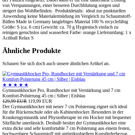
von Verspannungen, einer besseren Durchblutung sorgen und
steigert das Wohlbefinden. Produktdetails: ideal zur punktuellen
Anwendung keine Materialermüdung im Vergleich zu Schaumstoff-
Bällen Made in Germany langlebiges Material 100 % recyclefähig
Größe: S (ca. 6 cm) Gewicht: ca. 70 g Hygienisch einfach zu
reinigen geruchslos und wasserfest Farbe: orange Lieferumfang: 1 x
Actiball Relax S
Ähnliche Produkte
Schauen Sie sich doch auch unsere ähnlichen Artikel an.
★
★
★
★
★
Gymnastikhocker Pro, Rundhocker mit Verstärkung und 7 cm
Komfort-Polsterung 45 cm | Silber | Eisblau
129,99 EUR
119,99 EUR
Der Gymnastikhocker mit neuer 7 cm Polsterung eignet sich ideal
für die Rückenschule oder als Kabinenhocker. Besonders in der
Krankengymnastik und Physiotherapie ist ein Hocker mit bequemer
Sitzfläche unerlässich. Deshalb besitzt der Gymnastikhocker eine
extra dicke und sehr komfortable 7 cm Polsterung aus einem festen,
hochwertigen Schaumstoff mit antimikrobiellem Kunstlederbezug.