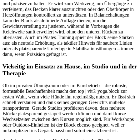
und präziser zu halten. Er wird zum Werkzeug, um Übergänge zu
verfeinern, das Becken klarer auszurichten oder den Oberkörper in
Herzöffnungen kontrolliert zu unterstützen. In Balancehaltungen
kann der Block als definierte Auflage dienen, um die
Gewichtsverteilung zu justieren, während in Vorbeugen die
Reichweite sanft erweitert wird, ohne den unteren Rücken zu
überlasten. Auch im Pilates-Training spielt der Block seine Stärken
aus: als neutrale Erhöhung, als taktiler Hinweis für saubere Linien
oder als platzsparende Unterlage in Stabilisationsübungen – immer
dann, wenn Präzision gefragt ist.
Vielseitig im Einsatz: zu Hause, im Studio und in der
Therapie
Ob im privaten Übungsraum oder im Kursbetrieb – die robuste,
formstabile Beschaffenheit macht den top | vit® yoga.block zur
ersten Wahl, wenn viele Hände ihn regelmäßig nutzen. Er lässt sich
schnell verstauen und dank seines geringen Gewichts mühelos
transportieren. Gerade Studios profitieren davon, dass mehrere
Blöcke platzsparend gestapelt werden können und damit kurze
Wechselzeiten zwischen den Kursen möglich sind. Für Workshops
oder Outdoor-Einheiten ist der Block ebenso geeignet, weil er
unkompliziert ins Gepäck passt und sofort einsatzbereit ist.