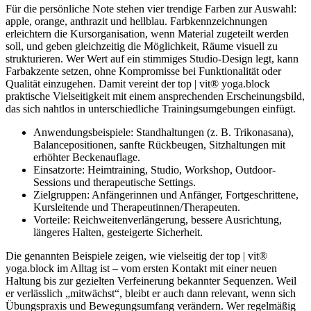
Für die persönliche Note stehen vier trendige Farben zur Auswahl:
apple, orange, anthrazit und hellblau. Farbkennzeichnungen
erleichtern die Kursorganisation, wenn Material zugeteilt werden
soll, und geben gleichzeitig die Möglichkeit, Räume visuell zu
strukturieren. Wer Wert auf ein stimmiges Studio-Design legt, kann
Farbakzente setzen, ohne Kompromisse bei Funktionalität oder
Qualität einzugehen. Damit vereint der top | vit® yoga.block
praktische Vielseitigkeit mit einem ansprechenden Erscheinungsbild,
das sich nahtlos in unterschiedliche Trainingsumgebungen einfügt.
Anwendungsbeispiele: Standhaltungen (z. B. Trikonasana),
Balancepositionen, sanfte Rückbeugen, Sitzhaltungen mit
erhöhter Beckenauflage.
Einsatzorte: Heimtraining, Studio, Workshop, Outdoor-
Sessions und therapeutische Settings.
Zielgruppen: Anfängerinnen und Anfänger, Fortgeschrittene,
Kursleitende und Therapeutinnen/Therapeuten.
Vorteile: Reichweitenverlängerung, bessere Ausrichtung,
längeres Halten, gesteigerte Sicherheit.
Die genannten Beispiele zeigen, wie vielseitig der top | vit®
yoga.block im Alltag ist – vom ersten Kontakt mit einer neuen
Haltung bis zur gezielten Verfeinerung bekannter Sequenzen. Weil
er verlässlich „mitwächst“, bleibt er auch dann relevant, wenn sich
Übungspraxis und Bewegungsumfang verändern. Wer regelmäßig