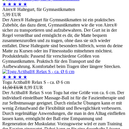
★
★
★
★
★
Airex® Haltegurt, für Gymnastikmatten
5,99 EUR
Der Airex® Haltegurt für Gymnastikmatten ist ein praktisches
Zubehör, das dazu dient, Gymnastikmatten wie die von Airex®
sicher zu transportieren und aufzubewahren. Der Gurt ist in der
Regel verstellbar und ermöglicht es dir, die Matte bequem
zusammenzurollen und zu tragen, ohne dass sie sich wieder
entfaltet. Diese Haltegurte sind besonders hilfreich, wenn du deine
Matte zu Kursen oder ins Fitnessstudio mitnehmen möchtest.
Produktdetails: Passend für verschiedene Größen von
Gymnastikmatten. Praktisch für den Transport und die
Aufbewahrung. Komfortabel beim Tragen über längere Strecken.
★
★
★
★
★
Togu Actiball® Relax S - ca. Ø 6 cm
11,50 EUR
8,99 EUR
Der Actiball® Relax S von Togu hat eine Größe von ca. 6 cm. Der
individuell einstellbare Massage-Ball ist für die Faszientherapie und
zur Selbstmassage geeignet. Durch einfache Übungen kann er mit
wenig Zeitaufwand die Flexibilität und Beweglichkeit verbessern.
Durch regelmäßige Anwendungen, die man in den Alltag einfließen
lassen kann, ermöglicht der Ball eine Entspannung und
Regeneration der Muskulatur. Vorzugsweise wird er zum Training
der Faszien eingesetzt. Dabei kann er für eine dauerhafte Lösung