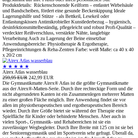
Produktdetails: Rückenschonende Keilform – entlastet Wirbelsäule
und Bandscheiben, fördert eine gesunde Beckenkippung Ideale
Lagerungshilfe und Stütze - als Bettkeil, Lesekeil oder
Entlastungskissen Antimikrobieller Kunstlederbezug – hygienisch,
desinfektionsmittelbeständig, pflegeleicht und robust Profi-Qualität –
verdeckter Reißverschluss, verstärkte Nähte, langlebige
Verarbeitung Auch zu Lagerung der Beine einsetzbar
Anwendungsbereiche: Physiotherapie & Ergotherapie,
Pflegeeinrichtungen & Reha-Zentren Farbe: weiß Maße: ca 40 x 40
x 20/2 cm
★
★
★
★
★
Airex Atlas wasserblau
259,95 EUR
242,99 EUR
Die Gymnastikmatte Airex® Atlas ist die größte Gymnastikmatte
aus der Airex®-Matten-Serie. Durch ihre rechteckige Form und die
nicht abgerundeten Kanten ist ein Zusammenlegen mehrerer Matten
zu einer großen Fläche möglich. Ihre Anwendung findet sie vor
allen im physiotherapeutischen und ergotherapeutischen Bereich
wieder. Durch ihre Größe bietet sie während der Therapie eine
Spielfläche für Kinder oder behinderte Menschen. Aber auch in
vielen Sport-, Gymnastik- und Rehabereichen ist sie ein
zuverlässiger Wegbegleiter. Durch Ihre Breite mit 125 cm ist sie bei
der Seniorengymnastik und im Sportverein sehr gefragt. Überall da,