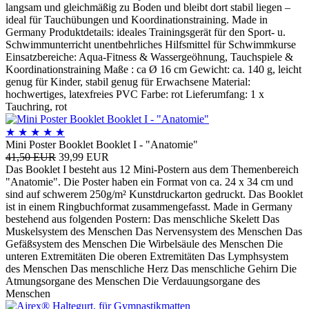
langsam und gleichmäßig zu Boden und bleibt dort stabil liegen –
ideal für Tauchübungen und Koordinationstraining. Made in
Germany Produktdetails: ideales Trainingsgerät für den Sport- u.
Schwimmunterricht unentbehrliches Hilfsmittel für Schwimmkurse
Einsatzbereiche: Aqua-Fitness & Wassergeöhnung, Tauchspiele &
Koordinationstraining Maße : ca Ø 16 cm Gewicht: ca. 140 g, leicht
genug für Kinder, stabil genug für Erwachsene Material:
hochwertiges, latexfreies PVC Farbe: rot Lieferumfang: 1 x
Tauchring, rot
★
★
★
★
★
Mini Poster Booklet Booklet I - "Anatomie"
41,50 EUR
39,99 EUR
Das Booklet I besteht aus 12 Mini-Postern aus dem Themenbereich
"Anatomie". Die Poster haben ein Format von ca. 24 x 34 cm und
sind auf schwerem 250g/m² Kunstdruckarton gedruckt. Das Booklet
ist in einem Ringbuchformat zusammengefasst. Made in Germany
bestehend aus folgenden Postern: Das menschliche Skelett Das
Muskelsystem des Menschen Das Nervensystem des Menschen Das
Gefäßsystem des Menschen Die Wirbelsäule des Menschen Die
unteren Extremitäten Die oberen Extremitäten Das Lymphsystem
des Menschen Das menschliche Herz Das menschliche Gehirn Die
Atmungsorgane des Menschen Die Verdauungsorgane des
Menschen