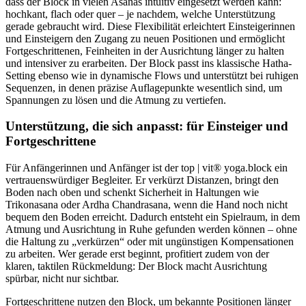
dass der Block in vielen Asanas intuitiv eingesetzt werden kann:
hochkant, flach oder quer – je nachdem, welche Unterstützung
gerade gebraucht wird. Diese Flexibilität erleichtert Einsteigerinnen
und Einsteigern den Zugang zu neuen Positionen und ermöglicht
Fortgeschrittenen, Feinheiten in der Ausrichtung länger zu halten
und intensiver zu erarbeiten. Der Block passt ins klassische Hatha-
Setting ebenso wie in dynamische Flows und unterstützt bei ruhigen
Sequenzen, in denen präzise Auflagepunkte wesentlich sind, um
Spannungen zu lösen und die Atmung zu vertiefen.
Unterstützung, die sich anpasst: für Einsteiger und
Fortgeschrittene
Für Anfängerinnen und Anfänger ist der top | vit® yoga.block ein
vertrauenswürdiger Begleiter. Er verkürzt Distanzen, bringt den
Boden nach oben und schenkt Sicherheit in Haltungen wie
Trikonasana oder Ardha Chandrasana, wenn die Hand noch nicht
bequem den Boden erreicht. Dadurch entsteht ein Spielraum, in dem
Atmung und Ausrichtung in Ruhe gefunden werden können – ohne
die Haltung zu „verkürzen“ oder mit ungünstigen Kompensationen
zu arbeiten. Wer gerade erst beginnt, profitiert zudem von der
klaren, taktilen Rückmeldung: Der Block macht Ausrichtung
spürbar, nicht nur sichtbar.
Fortgeschrittene nutzen den Block, um bekannte Positionen länger