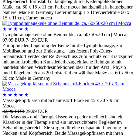
Pflegebereich formstabil u. langlebig durch Kederapplikationen
Maße: ca. 60 x 15 x 11 cm Farbe: mocca handgenäht in hauseigener
Näherei Made in Germany Lieferumfang: 1 x Dreiviertelrolle 60 x
15 x 11 cm, Farbe: mocca
★
★
★
★
★
Lymphdrainagekeile ohne Beinmulde, ca. 60x50x20 cm | Mocca
97,99 EUR
74,99 EUR
Zur optimalen Lagerung der Beine für die Lymphdrainage, zur
Mobilisation und zur Entlastung. aus festem Poly-Ether-
Schaumstoff verdeckter Reißverschluss zum Schutz vor Kratzspuren
mit antimikrobiellem Kunstlederbezug einfache Reinigung mit
handelsüblichen Wischdesinfektionen ideal für den Arzt-, Physio-
und Pflegebereich aus 20 Polsterfarben wählbar Maße: ca. 60 x 50 x
20 cm Made in Germany
★
★
★
★
★
Massagekopfkissen mit Schaumstoff-Flocken 45 x 20 x 9 cm |
Mocca
32,99 EUR
29,99 EUR
Die Massage- und Therapiekissen von pader medi.tech sind ein
Klassiker in der Therapie und ein unverzichtbarer Begleiter im
Behandlungsbereich. Sie sorgen für eine entspannte Lagerung im
Nacken- und Kopfbereich. Beide Massagekopfkissen mit ihren