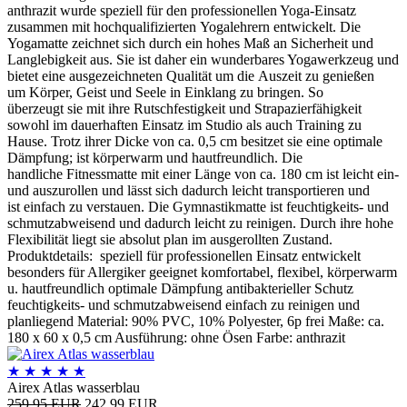
anthrazit wurde speziell für den professionellen Yoga-Einsatz
zusammen mit hochqualifizierten Yogalehrern entwickelt. Die
Yogamatte zeichnet sich durch ein hohes Maß an Sicherheit und
Langlebigkeit aus. Sie ist daher ein wunderbares Yogawerkzeug und
bietet eine ausgezeichneten Qualität um die Auszeit zu genießen
um Körper, Geist und Seele in Einklang zu bringen. So
überzeugt sie mit ihre Rutschfestigkeit und Strapazierfähigkeit
sowohl im dauerhaften Einsatz im Studio als auch Training zu
Hause. Trotz ihrer Dicke von ca. 0,5 cm besitzet sie eine optimale
Dämpfung; ist körperwarm und hautfreundlich. Die
handliche Fitnessmatte mit einer Länge von ca. 180 cm ist leicht ein-
und auszurollen und lässt sich dadurch leicht transportieren und
ist einfach zu verstauen. Die Gymnastikmatte ist feuchtigkeits- und
schmutzabweisend und dadurch leicht zu reinigen. Durch ihre hohe
Flexibilität liegt sie absolut plan im ausgerollten Zustand.
Produktdetails: speziell für professionellen Einsatz entwickelt
besonders für Allergiker geeignet komfortabel, flexibel, körperwarm
u. hautfreundlich optimale Dämpfung antibakterieller Schutz
feuchtigkeits- und schmutzabweisend einfach zu reinigen und
planliegend Material: 90% PVC, 10% Polyester, 6p frei Maße: ca.
180 x 60 x 0,5 cm Ausführung: ohne Ösen Farbe: anthrazit
★
★
★
★
★
Airex Atlas wasserblau
259,95 EUR
242,99 EUR