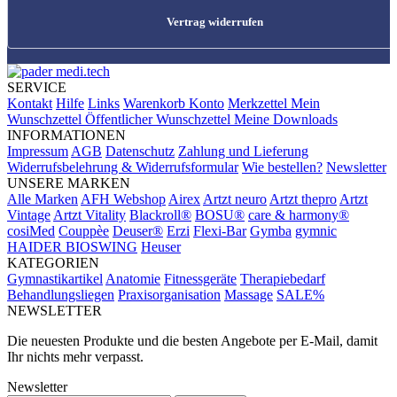
Vertrag widerrufen
SERVICE
Kontakt
Hilfe
Links
Warenkorb
Konto
Merkzettel
Mein
Wunschzettel
Öffentlicher Wunschzettel
Meine Downloads
INFORMATIONEN
Impressum
AGB
Datenschutz
Zahlung und Lieferung
Widerrufsbelehrung & Widerrufsformular
Wie bestellen?
Newsletter
UNSERE MARKEN
Alle Marken
AFH Webshop
Airex
Artzt neuro
Artzt thepro
Artzt
Vintage
Artzt Vitality
Blackroll®
BOSU®
care & harmony®
cosiMed
Couppèe
Deuser®
Erzi
Flexi-Bar
Gymba
gymnic
HAIDER BIOSWING
Heuser
KATEGORIEN
Gymnastikartikel
Anatomie
Fitnessgeräte
Therapiebedarf
Behandlungsliegen
Praxisorganisation
Massage
SALE%
NEWSLETTER
Die neuesten Produkte und die besten Angebote per E-Mail, damit
Ihr nichts mehr verpasst.
Newsletter