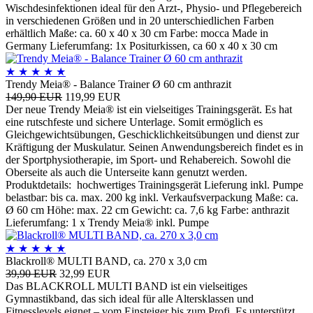
Wischdesinfektionen ideal für den Arzt-, Physio- und Pflegebereich
in verschiedenen Größen und in 20 unterschiedlichen Farben
erhältlich Maße: ca. 60 x 40 x 30 cm Farbe: mocca Made in
Germany Lieferumfang: 1x Positurkissen, ca 60 x 40 x 30 cm
★
★
★
★
★
Trendy Meia® - Balance Trainer Ø 60 cm anthrazit
149,90 EUR
119,99 EUR
Der neue Trendy Meia® ist ein vielseitiges Trainingsgerät. Es hat
eine rutschfeste und sichere Unterlage. Somit ermöglich es
Gleichgewichtsübungen, Geschicklichkeitsübungen und dienst zur
Kräftigung der Muskulatur. Seinen Anwendungsbereich findet es in
der Sportphysiotherapie, im Sport- und Rehabereich. Sowohl die
Oberseite als auch die Unterseite kann genutzt werden.
Produktdetails: hochwertiges Trainingsgerät Lieferung inkl. Pumpe
belastbar: bis ca. max. 200 kg inkl. Verkaufsverpackung Maße: ca.
Ø 60 cm Höhe: max. 22 cm Gewicht: ca. 7,6 kg Farbe: anthrazit
Lieferumfang: 1 x Trendy Meia® inkl. Pumpe
★
★
★
★
★
Blackroll® MULTI BAND, ca. 270 x 3,0 cm
39,90 EUR
32,99 EUR
Das BLACKROLL MULTI BAND ist ein vielseitiges
Gymnastikband, das sich ideal für alle Altersklassen und
Fitnesslevels eignet – vom Einsteiger bis zum Profi. Es unterstützt