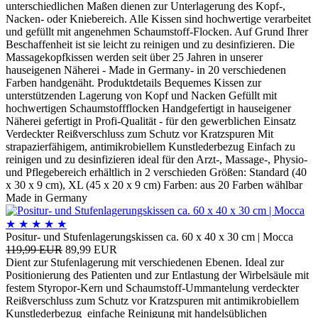
unterschiedlichen Maßen dienen zur Unterlagerung des Kopf-,
Nacken- oder Kniebereich. Alle Kissen sind hochwertige verarbeitet
und gefüllt mit angenehmen Schaumstoff-Flocken. Auf Grund Ihrer
Beschaffenheit ist sie leicht zu reinigen und zu desinfizieren. Die
Massagekopfkissen werden seit über 25 Jahren in unserer
hauseigenen Näherei - Made in Germany- in 20 verschiedenen
Farben handgenäht. Produktdetails Bequemes Kissen zur
unterstützenden Lagerung von Kopf und Nacken Gefüllt mit
hochwertigen Schaumstoffflocken Handgefertigt in hauseigener
Näherei gefertigt in Profi-Qualität - für den gewerblichen Einsatz
Verdeckter Reißverschluss zum Schutz vor Kratzspuren Mit
strapazierfähigem, antimikrobiellem Kunstlederbezug Einfach zu
reinigen und zu desinfizieren ideal für den Arzt-, Massage-, Physio-
und Pflegebereich erhältlich in 2 verschieden Größen: Standard (40
x 30 x 9 cm), XL (45 x 20 x 9 cm) Farben: aus 20 Farben wählbar
Made in Germany
★
★
★
★
★
Positur- und Stufenlagerungskissen ca. 60 x 40 x 30 cm | Mocca
119,99 EUR
89,99 EUR
Dient zur Stufenlagerung mit verschiedenen Ebenen. Ideal zur
Positionierung des Patienten und zur Entlastung der Wirbelsäule mit
festem Styropor-Kern und Schaumstoff-Ummantelung verdeckter
Reißverschluss zum Schutz vor Kratzspuren mit antimikrobiellem
Kunstlederbezug einfache Reinigung mit handelsüblichen