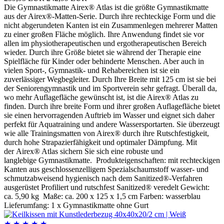
Die Gymnastikmatte Airex® Atlas ist die größte Gymnastikmatte
aus der Airex®-Matten-Serie. Durch ihre rechteckige Form und die
nicht abgerundeten Kanten ist ein Zusammenlegen mehrerer Matten
zu einer großen Fläche möglich. Ihre Anwendung findet sie vor
allen im physiotherapeutischen und ergotherapeutischen Bereich
wieder. Durch ihre Größe bietet sie während der Therapie eine
Spielfläche für Kinder oder behinderte Menschen. Aber auch in
vielen Sport-, Gymnastik- und Rehabereichen ist sie ein
zuverlässiger Wegbegleiter. Durch Ihre Breite mit 125 cm ist sie bei
der Seniorengymnastik und im Sportverein sehr gefragt. Überall da,
wo mehr Auflagefläche gewünscht ist, ist die Airex® Atlas zu
finden. Durch ihre breite Form und ihrer großen Auflagefläche bietet
sie einen hervorragenden Auftrieb im Wasser und eignet sich daher
perfekt für Aquatraining und andere Wassersportarten. Sie überzeugt
wie alle Trainingsmatten von Airex® durch ihre Rutschfestigkeit,
durch hohe Strapazierfähigkeit und optimaler Dämpfung. Mit
der Airex® Atlas sichern Sie sich eine robuste und
langlebige Gymnastikmatte. Produkteigenschaften: mit rechteckigen
Kanten aus geschlossenzelligem Spezialschaumstoff wasser- und
schmutzabweisend hygienisch nach dem Sanitized®-Verfahren
ausgerüstet Profiliert und rutschfest Sanitized® veredelt Gewicht:
ca. 5,90 kg Maße: ca. 200 x 125 x 1,5 cm Farben: wasserblau
Lieferumfang: 1 x Gymnastikmatte ohne Gurt
★
★
★
★
★