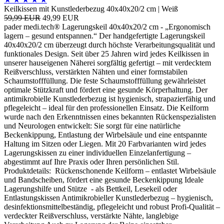
Keilkissen mit Kunstlederbezug 40x40x20/2 cm | Weiß
59,99 EUR
49,99 EUR
pader medi.tech® Lagerungskeil 40x40x20/2 cm - „Ergonomisch
lagern – gesund entspannen.“ Der handgefertigte Lagerungskeil
40x40x20/2 cm überzeugt durch höchste Verarbeitungsqualität und
funktionales Design. Seit über 25 Jahren wird jedes Keilkissen in
unserer hauseigenen Näherei sorgfältig gefertigt – mit verdecktem
Reißverschluss, verstärkten Nähten und einer formstabilen
Schaumstofffüllung. Die feste Schaumstofffüllung gewährleistet
optimale Stützkraft und fördert eine gesunde Körperhaltung. Der
antimikrobielle Kunstlederbezug ist hygienisch, strapazierfähig und
pflegeleicht – ideal für den professionellen Einsatz. Die Keilform
wurde nach den Erkenntnissen eines bekannten Rückenspezialisten
und Neurologen entwickelt: Sie sorgt für eine natürliche
Beckenkippung, Entlastung der Wirbelsäule und eine entspannte
Haltung im Sitzen oder Liegen. Mit 20 Farbvarianten wird jedes
Lagerungskissen zu einer individuellen Einzelanfertigung –
abgestimmt auf Ihre Praxis oder Ihren persönlichen Stil.
Produktdetails: Rückenschonende Keilform – entlastet Wirbelsäule
und Bandscheiben, fördert eine gesunde Beckenkippung Ideale
Lagerungshilfe und Stütze - als Bettkeil, Lesekeil oder
Entlastungskissen Antimikrobieller Kunstlederbezug – hygienisch,
desinfektionsmittelbeständig, pflegeleicht und robust Profi-Qualität –
verdeckter Reißverschluss, verstärkte Nähte, langlebige