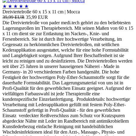
★
★
★
★
★
Dreiviertelrolle 60 x 15 x 11 cm | Mocca
39,99 EUR
35,99 EUR
Die Dreiviertelrolle von pader medi.tech gehört zu den beliebtesten
Lagerungsrollen im Therapiebereich. Mit seinen Maßen von 60 x 15
x 11 cm dient sie zur Entlastung im Nacken-, Knie- und
Fersenbereich. Sie ist durch ihre hochwertige Verarbeitung, im
Gegensatz zu herkömmlichen Dreiviertelrollen, mit seitlichen
Kederapplikation ausgestattet, welche für eine hohe Formstabilität
und Langlebigkeit sorgen. Aufgrund Ihrer Beschaffenheit ist sie
leicht zu reinigen und zu desinfizieren. Die Dreiviertelrollen werden
seit über 25 Jahren in unserer hauseigenen Näherei - Made in
Germany- in 20 verschiedenen Farben handgenäht. Die hohe
Festigkeit der hochwertigen Poly-Ether-Schaumstoffe sorgt für die
dauerhafte Formstabilität. Das Lagerungsmaterial von uns ist in
Profi-Qualität für den gewerblichen Einsatz geeignet. Aufgrund der
vielfältigen Farbauswahl ist jede Therapierolle eine
kundenspezifische Einzelanfertigung. Produktdetails: hochwertige
Verarbeitung mit Lederapplikation gefüllt mit festem Poly-Ether-
Schaumstoff gefertigt in Profi-Qualität - für den gewerblichen
Einsatz verdeckter Reißverschluss zum Schutz vor Kratzspuren
abgedeckte Nähte mit Leder im Randbereich mit antimikrobiellem
Kunstlederbezug einfache Reinigung mit handelsüblichen
Wischdesinfektionen ideal für den Arzt-, Massage-, Physio- und