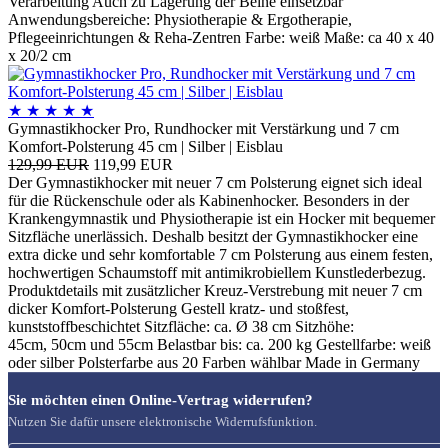
Verarbeitung Auch zu Lagerung der Beine einsetzbar
Anwendungsbereiche: Physiotherapie & Ergotherapie,
Pflegeeinrichtungen & Reha-Zentren Farbe: weiß Maße: ca 40 x 40
x 20/2 cm
★
★
★
★
★
Gymnastikhocker Pro, Rundhocker mit Verstärkung und 7 cm
Komfort-Polsterung 45 cm | Silber | Eisblau
129,99 EUR
119,99 EUR
Der Gymnastikhocker mit neuer 7 cm Polsterung eignet sich ideal
für die Rückenschule oder als Kabinenhocker. Besonders in der
Krankengymnastik und Physiotherapie ist ein Hocker mit bequemer
Sitzfläche unerlässich. Deshalb besitzt der Gymnastikhocker eine
extra dicke und sehr komfortable 7 cm Polsterung aus einem festen,
hochwertigen Schaumstoff mit antimikrobiellem Kunstlederbezug.
Produktdetails mit zusätzlicher Kreuz-Verstrebung mit neuer 7 cm
dicker Komfort-Polsterung Gestell kratz- und stoßfest,
kunststoffbeschichtet Sitzfläche: ca. Ø 38 cm Sitzhöhe:
45cm, 50cm und 55cm Belastbar bis: ca. 200 kg Gestellfarbe: weiß
oder silber Polsterfarbe aus 20 Farben wählbar Made in Germany
Sie möchten einen Online-Vertrag widerrufen?
Nutzen Sie dafür unsere elektronische Widerrufsfunktion.