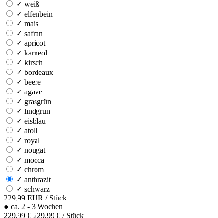
✓
weiß
✓
elfenbein
✓
mais
✓
safran
✓
apricot
✓
karneol
✓
kirsch
✓
bordeaux
✓
beere
✓
agave
✓
grasgrün
✓
lindgrün
✓
eisblau
✓
atoll
✓
royal
✓
nougat
✓
mocca
✓
chrom
✓
anthrazit
✓
schwarz
229,99
EUR
/ Stück
●
ca. 2 - 3 Wochen
229,99 €
229,99 € / Stück