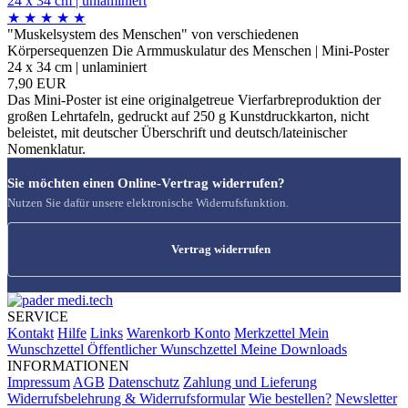
★
★
★
★
★
"Muskelsystem des Menschen" von verschiedenen
Körpersequenzen Die Armmuskulatur des Menschen | Mini-Poster
24 x 34 cm | unlaminiert
7,90 EUR
Das Mini-Poster ist eine originalgetreue Vierfarbreproduktion der
großen Lehrtafeln, gedruckt auf 250 g Kunstdruckkarton, nicht
beleistet, mit deutscher Überschrift und deutsch/lateinischer
Nomenklatur.
Sie möchten einen Online-Vertrag widerrufen?
Nutzen Sie dafür unsere elektronische Widerrufsfunktion.
Vertrag widerrufen
SERVICE
Kontakt
Hilfe
Links
Warenkorb
Konto
Merkzettel
Mein
Wunschzettel
Öffentlicher Wunschzettel
Meine Downloads
INFORMATIONEN
Impressum
AGB
Datenschutz
Zahlung und Lieferung
Widerrufsbelehrung & Widerrufsformular
Wie bestellen?
Newsletter