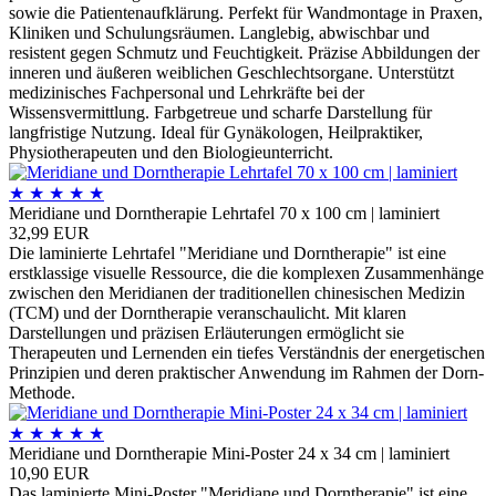
sowie die Patientenaufklärung. Perfekt für Wandmontage in Praxen,
Kliniken und Schulungsräumen. Langlebig, abwischbar und
resistent gegen Schmutz und Feuchtigkeit. Präzise Abbildungen der
inneren und äußeren weiblichen Geschlechtsorgane. Unterstützt
medizinisches Fachpersonal und Lehrkräfte bei der
Wissensvermittlung. Farbgetreue und scharfe Darstellung für
langfristige Nutzung. Ideal für Gynäkologen, Heilpraktiker,
Physiotherapeuten und den Biologieunterricht.
★
★
★
★
★
Meridiane und Dorntherapie Lehrtafel 70 x 100 cm | laminiert
32,99 EUR
Die laminierte Lehrtafel "Meridiane und Dorntherapie" ist eine
erstklassige visuelle Ressource, die die komplexen Zusammenhänge
zwischen den Meridianen der traditionellen chinesischen Medizin
(TCM) und der Dorntherapie veranschaulicht. Mit klaren
Darstellungen und präzisen Erläuterungen ermöglicht sie
Therapeuten und Lernenden ein tiefes Verständnis der energetischen
Prinzipien und deren praktischer Anwendung im Rahmen der Dorn-
Methode.
★
★
★
★
★
Meridiane und Dorntherapie Mini-Poster 24 x 34 cm | laminiert
10,90 EUR
Das laminierte Mini-Poster "Meridiane und Dorntherapie" ist eine