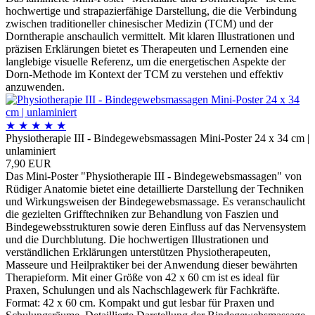
hochwertige und strapazierfähige Darstellung, die die Verbindung
zwischen traditioneller chinesischer Medizin (TCM) und der
Dorntherapie anschaulich vermittelt. Mit klaren Illustrationen und
präzisen Erklärungen bietet es Therapeuten und Lernenden eine
langlebige visuelle Referenz, um die energetischen Aspekte der
Dorn-Methode im Kontext der TCM zu verstehen und effektiv
anzuwenden.
★
★
★
★
★
Physiotherapie III - Bindegewebsmassagen Mini-Poster 24 x 34 cm |
unlaminiert
7,90 EUR
Das Mini-Poster "Physiotherapie III - Bindegewebsmassagen" von
Rüdiger Anatomie bietet eine detaillierte Darstellung der Techniken
und Wirkungsweisen der Bindegewebsmassage. Es veranschaulicht
die gezielten Grifftechniken zur Behandlung von Faszien und
Bindegewebsstrukturen sowie deren Einfluss auf das Nervensystem
und die Durchblutung. Die hochwertigen Illustrationen und
verständlichen Erklärungen unterstützen Physiotherapeuten,
Masseure und Heilpraktiker bei der Anwendung dieser bewährten
Therapieform. Mit einer Größe von 42 x 60 cm ist es ideal für
Praxen, Schulungen und als Nachschlagewerk für Fachkräfte.
Format: 42 x 60 cm. Kompakt und gut lesbar für Praxen und