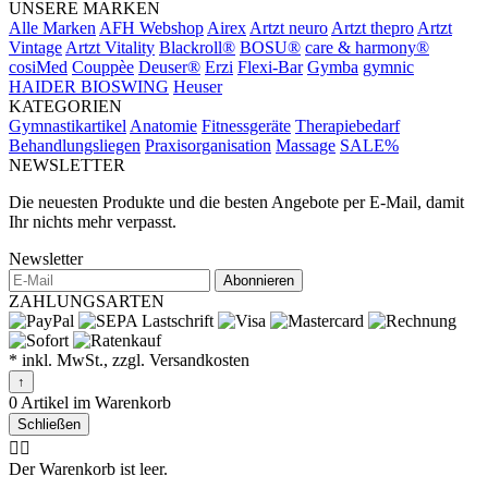
UNSERE MARKEN
Alle Marken
AFH Webshop
Airex
Artzt neuro
Artzt thepro
Artzt
Vintage
Artzt Vitality
Blackroll®
BOSU®
care & harmony®
cosiMed
Couppèe
Deuser®
Erzi
Flexi-Bar
Gymba
gymnic
HAIDER BIOSWING
Heuser
KATEGORIEN
Gymnastikartikel
Anatomie
Fitnessgeräte
Therapiebedarf
Behandlungsliegen
Praxisorganisation
Massage
SALE%
NEWSLETTER
Die neuesten Produkte und die besten Angebote per E-Mail, damit
Ihr nichts mehr verpasst.
Newsletter
Abonnieren
ZAHLUNGSARTEN
* inkl. MwSt., zzgl. Versandkosten
↑
0 Artikel im Warenkorb
Schließen
🤷‍♂️
Der Warenkorb ist leer.