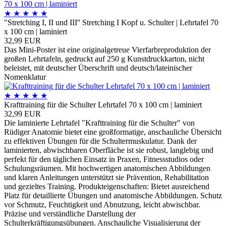
★
★
★
★
★
"Stretching I, II und III'' Stretching I Kopf u. Schulter | Lehrtafel 70
x 100 cm | laminiert
32,99 EUR
Das Mini-Poster ist eine originalgetreue Vierfarbreproduktion der
großen Lehrtafeln, gedruckt auf 250 g Kunstdruckkarton, nicht
beleistet, mit deutscher Überschrift und deutsch/lateinischer
Nomenklatur
★
★
★
★
★
Krafttraining für die Schulter Lehrtafel 70 x 100 cm | laminiert
32,99 EUR
Die laminierte Lehrtafel "Krafttraining für die Schulter" von
Rüdiger Anatomie bietet eine großformatige, anschauliche Übersicht
zu effektiven Übungen für die Schultermuskulatur. Dank der
laminierten, abwischbaren Oberfläche ist sie robust, langlebig und
perfekt für den täglichen Einsatz in Praxen, Fitnessstudios oder
Schulungsräumen. Mit hochwertigen anatomischen Abbildungen
und klaren Anleitungen unterstützt sie Prävention, Rehabilitation
und gezieltes Training. Produkteigenschaften: Bietet ausreichend
Platz für detaillierte Übungen und anatomische Abbildungen. Schutz
vor Schmutz, Feuchtigkeit und Abnutzung, leicht abwischbar.
Präzise und verständliche Darstellung der
Schulterkräftigungsübungen. Anschauliche Visualisierung der