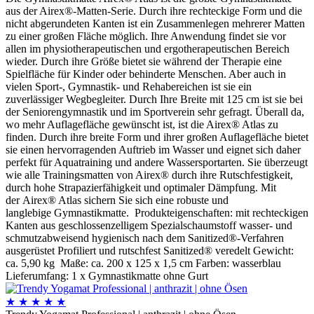
aus der Airex®-Matten-Serie. Durch ihre rechteckige Form und die
nicht abgerundeten Kanten ist ein Zusammenlegen mehrerer Matten
zu einer großen Fläche möglich. Ihre Anwendung findet sie vor
allen im physiotherapeutischen und ergotherapeutischen Bereich
wieder. Durch ihre Größe bietet sie während der Therapie eine
Spielfläche für Kinder oder behinderte Menschen. Aber auch in
vielen Sport-, Gymnastik- und Rehabereichen ist sie ein
zuverlässiger Wegbegleiter. Durch Ihre Breite mit 125 cm ist sie bei
der Seniorengymnastik und im Sportverein sehr gefragt. Überall da,
wo mehr Auflagefläche gewünscht ist, ist die Airex® Atlas zu
finden. Durch ihre breite Form und ihrer großen Auflagefläche bietet
sie einen hervorragenden Auftrieb im Wasser und eignet sich daher
perfekt für Aquatraining und andere Wassersportarten. Sie überzeugt
wie alle Trainingsmatten von Airex® durch ihre Rutschfestigkeit,
durch hohe Strapazierfähigkeit und optimaler Dämpfung. Mit
der Airex® Atlas sichern Sie sich eine robuste und
langlebige Gymnastikmatte. Produkteigenschaften: mit rechteckigen
Kanten aus geschlossenzelligem Spezialschaumstoff wasser- und
schmutzabweisend hygienisch nach dem Sanitized®-Verfahren
ausgerüstet Profiliert und rutschfest Sanitized® veredelt Gewicht:
ca. 5,90 kg Maße: ca. 200 x 125 x 1,5 cm Farben: wasserblau
Lieferumfang: 1 x Gymnastikmatte ohne Gurt
★
★
★
★
★