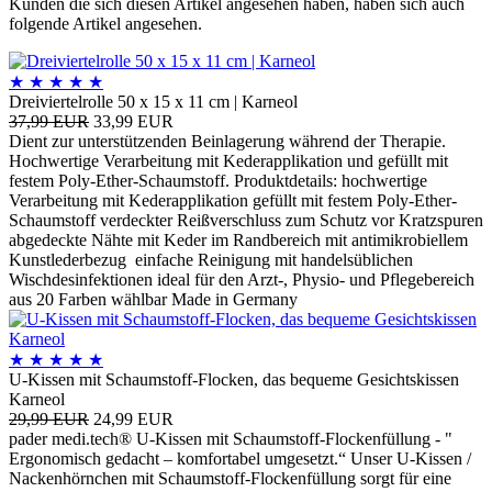
Kunden die sich diesen Artikel angesehen haben, haben sich auch
folgende Artikel angesehen.
★
★
★
★
★
Dreiviertelrolle 50 x 15 x 11 cm | Karneol
37,99 EUR
33,99 EUR
Dient zur unterstützenden Beinlagerung während der Therapie.
Hochwertige Verarbeitung mit Kederapplikation und gefüllt mit
festem Poly-Ether-Schaumstoff. Produktdetails: hochwertige
Verarbeitung mit Kederapplikation gefüllt mit festem Poly-Ether-
Schaumstoff verdeckter Reißverschluss zum Schutz vor Kratzspuren
abgedeckte Nähte mit Keder im Randbereich mit antimikrobiellem
Kunstlederbezug einfache Reinigung mit handelsüblichen
Wischdesinfektionen ideal für den Arzt-, Physio- und Pflegebereich
aus 20 Farben wählbar Made in Germany
★
★
★
★
★
U-Kissen mit Schaumstoff-Flocken, das bequeme Gesichtskissen
Karneol
29,99 EUR
24,99 EUR
pader medi.tech® U-Kissen mit Schaumstoff-Flockenfüllung - "
Ergonomisch gedacht – komfortabel umgesetzt.“ Unser U-Kissen /
Nackenhörnchen mit Schaumstoff-Flockenfüllung sorgt für eine