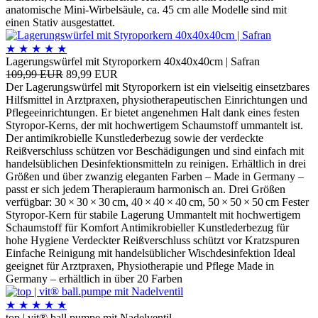
anatomische Mini-Wirbelsäule, ca. 45 cm alle Modelle sind mit
einen Stativ ausgestattet.
★
★
★
★
★
Lagerungswürfel mit Styroporkern 40x40x40cm | Safran
109,99 EUR
89,99 EUR
Der Lagerungswürfel mit Styroporkern ist ein vielseitig einsetzbares
Hilfsmittel in Arztpraxen, physiotherapeutischen Einrichtungen und
Pflegeeinrichtungen. Er bietet angenehmen Halt dank eines festen
Styropor-Kerns, der mit hochwertigem Schaumstoff ummantelt ist.
Der antimikrobielle Kunstlederbezug sowie der verdeckte
Reißverschluss schützen vor Beschädigungen und sind einfach mit
handelsüblichen Desinfektionsmitteln zu reinigen. Erhältlich in drei
Größen und über zwanzig eleganten Farben – Made in Germany –
passt er sich jedem Therapieraum harmonisch an. Drei Größen
verfügbar: 30 × 30 × 30 cm, 40 × 40 × 40 cm, 50 × 50 × 50 cm Fester
Styropor-Kern für stabile Lagerung Ummantelt mit hochwertigem
Schaumstoff für Komfort Antimikrobieller Kunstlederbezug für
hohe Hygiene Verdeckter Reißverschluss schützt vor Kratzspuren
Einfache Reinigung mit handelsüblicher Wischdesinfektion Ideal
geeignet für Arztpraxen, Physiotherapie und Pflege Made in
Germany – erhältlich in über 20 Farben
★
★
★
★
★
top | vit® ball.pumpe mit Nadelventil