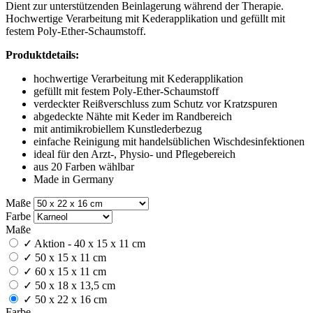
Dient zur unterstützenden Beinlagerung während der Therapie.
Hochwertige Verarbeitung mit Kederapplikation und gefüllt mit
festem Poly-Ether-Schaumstoff.
Produktdetails:
hochwertige Verarbeitung mit Kederapplikation
gefüllt mit festem Poly-Ether-Schaumstoff
verdeckter Reißverschluss zum Schutz vor Kratzspuren
abgedeckte Nähte mit Keder im Randbereich
mit antimikrobiellem Kunstlederbezug
einfache Reinigung mit handelsüblichen Wischdesinfektionen
ideal für den Arzt-, Physio- und Pflegebereich
aus 20 Farben wählbar
Made in Germany
Maße
Farbe
Maße
✓
Aktion - 40 x 15 x 11 cm
✓
50 x 15 x 11 cm
✓
60 x 15 x 11 cm
✓
50 x 18 x 13,5 cm
✓
50 x 22 x 16 cm
Farbe