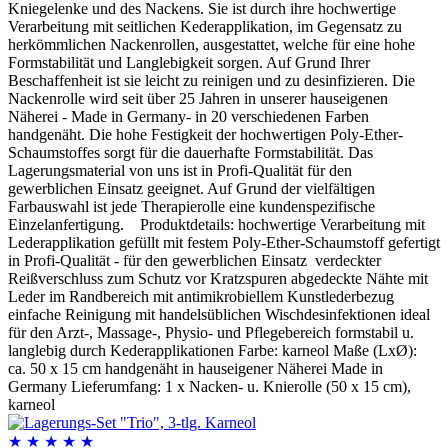
Kniegelenke und des Nackens. Sie ist durch ihre hochwertige
Verarbeitung mit seitlichen Kederapplikation, im Gegensatz zu
herkömmlichen Nackenrollen, ausgestattet, welche für eine hohe
Formstabilität und Langlebigkeit sorgen. Auf Grund Ihrer
Beschaffenheit ist sie leicht zu reinigen und zu desinfizieren. Die
Nackenrolle wird seit über 25 Jahren in unserer hauseigenen
Näherei - Made in Germany- in 20 verschiedenen Farben
handgenäht. Die hohe Festigkeit der hochwertigen Poly-Ether-
Schaumstoffes sorgt für die dauerhafte Formstabilität. Das
Lagerungsmaterial von uns ist in Profi-Qualität für den
gewerblichen Einsatz geeignet. Auf Grund der vielfältigen
Farbauswahl ist jede Therapierolle eine kundenspezifische
Einzelanfertigung. Produktdetails: hochwertige Verarbeitung mit
Lederapplikation gefüllt mit festem Poly-Ether-Schaumstoff gefertigt
in Profi-Qualität - für den gewerblichen Einsatz verdeckter
Reißverschluss zum Schutz vor Kratzspuren abgedeckte Nähte mit
Leder im Randbereich mit antimikrobiellem Kunstlederbezug
einfache Reinigung mit handelsüblichen Wischdesinfektionen ideal
für den Arzt-, Massage-, Physio- und Pflegebereich formstabil u.
langlebig durch Kederapplikationen Farbe: karneol Maße (LxØ):
ca. 50 x 15 cm handgenäht in hauseigener Näherei Made in
Germany Lieferumfang: 1 x Nacken- u. Knierolle (50 x 15 cm),
karneol
★
★
★
★
★