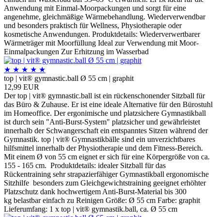
Anwendung mit Einmal-Moorpackungen und sorgt für eine
angenehme, gleichmäßige Wärmebehandlung. Wiederverwendbar
und besonders praktisch für Wellness, Physiotherapie oder
kosmetische Anwendungen. Produktdetails: Wiederverwertbarer
Wärmeträger mit Moorfüllung Ideal zur Verwendung mit Moor-
Einmalpackungen Zur Erhitzung im Wasserbad
★
★
★
★
★
top | vit® gymnastic.ball Ø 55 cm | graphit
12,99 EUR
Der top | vit® gymnastic.ball ist ein rückenschonender Sitzball für
das Büro & Zuhause. Er ist eine ideale Alternative für den Bürostuhl
im Homeoffice. Der ergonimische und platzsichere Gymnastikball
ist durch sein "Anti-Burst-System" platzsicher und gewährleistet
innerhalb der Schwangerschaft ein entspanntes Sitzen während der
Gymnastik. top | vit® Gymnastikbälle sind ein unverzichtbares
hilfsmittel innerhalb der Physiotherapie und dem Fitness-Bereich.
Mit einem Ø von 55 cm eignet er sich für eine Körpergröße von ca.
155 - 165 cm. Produktdetails: idealer Sitzball für das
Rückentraining sehr strapazierfähiger Gymnastikball ergonomische
Sitzhilfe besonders zum Gleichgewichtstraining geeignet erhöhter
Platzschutz dank hochwertigem Anti-Burst-Material bis 300
kg belastbar einfach zu Reinigen Größe: Ø 55 cm Farbe: graphit
Lieferumfang: 1 x top | vit® gymnastik.ball, ca. Ø 55 cm