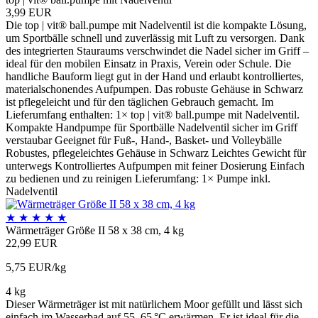
3,99 EUR
Die top | vit® ball.pumpe mit Nadelventil ist die kompakte Lösung,
um Sportbälle schnell und zuverlässig mit Luft zu versorgen. Dank
des integrierten Stauraums verschwindet die Nadel sicher im Griff –
ideal für den mobilen Einsatz in Praxis, Verein oder Schule. Die
handliche Bauform liegt gut in der Hand und erlaubt kontrolliertes,
materialscho­nendes Aufpumpen. Das robuste Gehäuse in Schwarz
ist pflegeleicht und für den täglichen Gebrauch gemacht. Im
Lieferumfang enthalten: 1× top | vit® ball.pumpe mit Nadelventil.
Kompakte Handpumpe für Sportbälle Nadelventil sicher im Griff
verstaubar Geeignet für Fuß-, Hand-, Basket- und Volleybälle
Robustes, pflegeleichtes Gehäuse in Schwarz Leichtes Gewicht für
unterwegs Kontrolliertes Aufpumpen mit feiner Dosierung Einfach
zu bedienen und zu reinigen Lieferumfang: 1× Pumpe inkl.
Nadelventil
★
★
★
★
★
Wärmeträger Größe II 58 x 38 cm, 4 kg
22,99 EUR
5,75 EUR/kg
4 kg
Dieser Wärmeträger ist mit natürlichem Moor gefüllt und lässt sich
einfach im Wasserbad auf 55–65 °C erwärmen. Er ist ideal für die