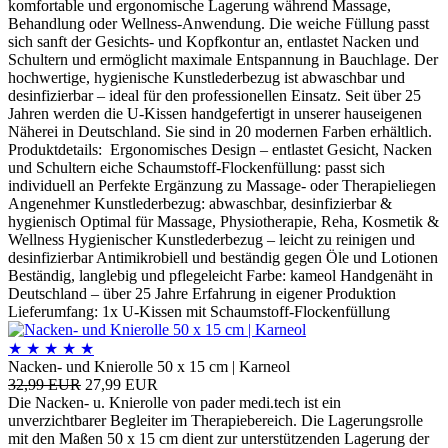
komfortable und ergonomische Lagerung während Massage,
Behandlung oder Wellness-Anwendung. Die weiche Füllung passt
sich sanft der Gesichts- und Kopfkontur an, entlastet Nacken und
Schultern und ermöglicht maximale Entspannung in Bauchlage. Der
hochwertige, hygienische Kunstlederbezug ist abwaschbar und
desinfizierbar – ideal für den professionellen Einsatz. Seit über 25
Jahren werden die U-Kissen handgefertigt in unserer hauseigenen
Näherei in Deutschland. Sie sind in 20 modernen Farben erhältlich.
Produktdetails: Ergonomisches Design – entlastet Gesicht, Nacken
und Schultern eiche Schaumstoff-Flockenfüllung: passt sich
individuell an Perfekte Ergänzung zu Massage- oder Therapieliegen
Angenehmer Kunstlederbezug: abwaschbar, desinfizierbar &
hygienisch Optimal für Massage, Physiotherapie, Reha, Kosmetik &
Wellness Hygienischer Kunstlederbezug – leicht zu reinigen und
desinfizierbar Antimikrobiell und beständig gegen Öle und Lotionen
Beständig, langlebig und pflegeleicht Farbe: kameol Handgenäht in
Deutschland – über 25 Jahre Erfahrung in eigener Produktion
Lieferumfang: 1x U-Kissen mit Schaumstoff-Flockenfüllung
★
★
★
★
★
Nacken- und Knierolle 50 x 15 cm | Karneol
32,99 EUR
27,99 EUR
Die Nacken- u. Knierolle von pader medi.tech ist ein
unverzichtbarer Begleiter im Therapiebereich. Die Lagerungsrolle
mit den Maßen 50 x 15 cm dient zur unterstützenden Lagerung der