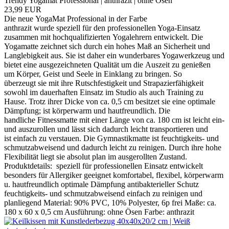
Trendy Yogamat Professional | anthrazit | ohne Ösen
23,99 EUR
Die neue YogaMat Professional in der Farbe
anthrazit wurde speziell für den professionellen Yoga-Einsatz
zusammen mit hochqualifizierten Yogalehrern entwickelt. Die
Yogamatte zeichnet sich durch ein hohes Maß an Sicherheit und
Langlebigkeit aus. Sie ist daher ein wunderbares Yogawerkzeug und
bietet eine ausgezeichneten Qualität um die Auszeit zu genießen
um Körper, Geist und Seele in Einklang zu bringen. So
überzeugt sie mit ihre Rutschfestigkeit und Strapazierfähigkeit
sowohl im dauerhaften Einsatz im Studio als auch Training zu
Hause. Trotz ihrer Dicke von ca. 0,5 cm besitzet sie eine optimale
Dämpfung; ist körperwarm und hautfreundlich. Die
handliche Fitnessmatte mit einer Länge von ca. 180 cm ist leicht ein-
und auszurollen und lässt sich dadurch leicht transportieren und
ist einfach zu verstauen. Die Gymnastikmatte ist feuchtigkeits- und
schmutzabweisend und dadurch leicht zu reinigen. Durch ihre hohe
Flexibilität liegt sie absolut plan im ausgerollten Zustand.
Produktdetails: speziell für professionellen Einsatz entwickelt
besonders für Allergiker geeignet komfortabel, flexibel, körperwarm
u. hautfreundlich optimale Dämpfung antibakterieller Schutz
feuchtigkeits- und schmutzabweisend einfach zu reinigen und
planliegend Material: 90% PVC, 10% Polyester, 6p frei Maße: ca.
180 x 60 x 0,5 cm Ausführung: ohne Ösen Farbe: anthrazit