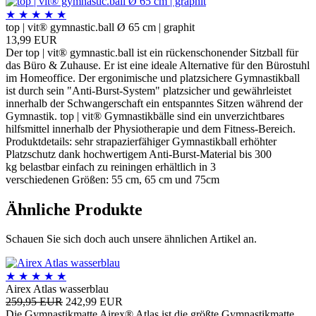
★
★
★
★
★
top | vit® gymnastic.ball Ø 65 cm | graphit
13,99 EUR
Der top | vit® gymnastic.ball ist ein rückenschonender Sitzball für
das Büro & Zuhause. Er ist eine ideale Alternative für den Bürostuhl
im Homeoffice. Der ergonimische und platzsichere Gymnastikball
ist durch sein "Anti-Burst-System" platzsicher und gewährleistet
innerhalb der Schwangerschaft ein entspanntes Sitzen während der
Gymnastik. top | vit® Gymnastikbälle sind ein unverzichtbares
hilfsmittel innerhalb der Physiotherapie und dem Fitness-Bereich.
Produktdetails: sehr strapazierfähiger Gymnastikball erhöhter
Platzschutz dank hochwertigem Anti-Burst-Material bis 300
kg belastbar einfach zu reiningen erhältlich in 3
verschiedenen Größen: 55 cm, 65 cm und 75cm
Ähnliche Produkte
Schauen Sie sich doch auch unsere ähnlichen Artikel an.
★
★
★
★
★
Airex Atlas wasserblau
259,95 EUR
242,99 EUR
Die Gymnastikmatte Airex® Atlas ist die größte Gymnastikmatte