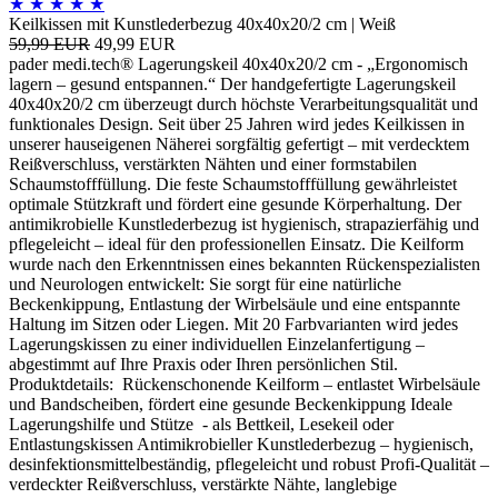
★
★
★
★
★
Keilkissen mit Kunstlederbezug 40x40x20/2 cm | Weiß
59,99 EUR
49,99 EUR
pader medi.tech® Lagerungskeil 40x40x20/2 cm - „Ergonomisch
lagern – gesund entspannen.“ Der handgefertigte Lagerungskeil
40x40x20/2 cm überzeugt durch höchste Verarbeitungsqualität und
funktionales Design. Seit über 25 Jahren wird jedes Keilkissen in
unserer hauseigenen Näherei sorgfältig gefertigt – mit verdecktem
Reißverschluss, verstärkten Nähten und einer formstabilen
Schaumstofffüllung. Die feste Schaumstofffüllung gewährleistet
optimale Stützkraft und fördert eine gesunde Körperhaltung. Der
antimikrobielle Kunstlederbezug ist hygienisch, strapazierfähig und
pflegeleicht – ideal für den professionellen Einsatz. Die Keilform
wurde nach den Erkenntnissen eines bekannten Rückenspezialisten
und Neurologen entwickelt: Sie sorgt für eine natürliche
Beckenkippung, Entlastung der Wirbelsäule und eine entspannte
Haltung im Sitzen oder Liegen. Mit 20 Farbvarianten wird jedes
Lagerungskissen zu einer individuellen Einzelanfertigung –
abgestimmt auf Ihre Praxis oder Ihren persönlichen Stil.
Produktdetails: Rückenschonende Keilform – entlastet Wirbelsäule
und Bandscheiben, fördert eine gesunde Beckenkippung Ideale
Lagerungshilfe und Stütze - als Bettkeil, Lesekeil oder
Entlastungskissen Antimikrobieller Kunstlederbezug – hygienisch,
desinfektionsmittelbeständig, pflegeleicht und robust Profi-Qualität –
verdeckter Reißverschluss, verstärkte Nähte, langlebige