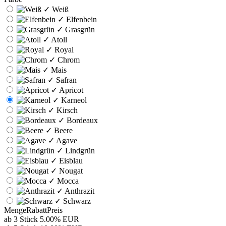
✓
Weiß
✓
Elfenbein
✓
Grasgrün
✓
Atoll
✓
Royal
✓
Chrom
✓
Mais
✓
Safran
✓
Apricot
✓
Karneol
✓
Kirsch
✓
Bordeaux
✓
Beere
✓
Agave
✓
Lindgrün
✓
Eisblau
✓
Nougat
✓
Mocca
✓
Anthrazit
✓
Schwarz
Menge
Rabatt
Preis
ab 3 Stück
5.00%
EUR