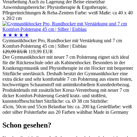
Verarbeitung Auch zu Lagerung der Beine einsetzbar
Anwendungsbereiche: Physiotherapie & Ergotherapie,
Pflegeeinrichtungen & Reha-Zentren Farbe: weiß Maße: ca 40 x 40
x 20/2 cm
★
★
★
★
★
Gymnastikhocker Pro, Rundhocker mit Verstärkung und 7 cm
Komfort-Polsterung 45 cm | Silber | Eisblau
129,99 EUR
119,99 EUR
Der Gymnastikhocker mit neuer 7 cm Polsterung eignet sich ideal
für die Rückenschule oder als Kabinenhocker. Besonders in der
Krankengymnastik und Physiotherapie ist ein Hocker mit bequemer
Sitzfläche unerlässich. Deshalb besitzt der Gymnastikhocker eine
extra dicke und sehr komfortable 7 cm Polsterung aus einem festen,
hochwertigen Schaumstoff mit antimikrobiellem Kunstlederbezug.
Produktdetails mit zusätzlicher Kreuz-Verstrebung mit neuer 7 cm
dicker Komfort-Polsterung Gestell kratz- und stoßfest,
kunststoffbeschichtet Sitzfläche: ca. Ø 38 cm Sitzhöhe:
45cm, 50cm und 55cm Belastbar bis: ca. 200 kg Gestellfarbe: weiß
oder silber Polsterfarbe aus 20 Farben wählbar Made in Germany
Schon gesehen?