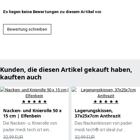
Es liegen keine Bewertungen zu diesem Artikel vor.
Bewertung schreiben
Kunden, die diesen Artikel gekauft haben,
kauften auch
★
★
★
★
★
★
★
★
★
★
Nacken- und Knierolle 50 x
Lagerungskissen,
15 cm | Elfenbein
37x25x7cm Anthrazit
Die Nacken- u. Knierolle von
Das Nackenkissen von pader
pader medi.tech ist ein
medi.tech® ist ideal zur
unverzichtbarer Begleiter im
Unterlagerung des Nackens
32,99 EUR
32,99 EUR