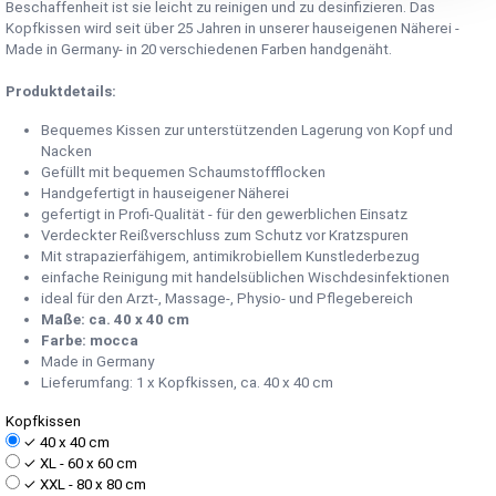
Beschaffenheit ist sie leicht zu reinigen und zu desinfizieren. Das
Kopfkissen wird seit über 25 Jahren in unserer hauseigenen Näherei -
Made in Germany- in 20 verschiedenen Farben handgenäht.
Produktdetails:
Bequemes Kissen zur unterstützenden Lagerung von Kopf und
Nacken
Gefüllt mit bequemen Schaumstoffflocken
Handgefertigt in hauseigener Näherei
gefertigt in Profi-Qualität - für den gewerblichen Einsatz
Verdeckter Reißverschluss zum Schutz vor Kratzspuren
Mit strapazierfähigem, antimikrobiellem Kunstlederbezug
einfache Reinigung mit handelsüblichen Wischdesinfektionen
ideal für den Arzt-, Massage-, Physio- und Pflegebereich
Maße: ca. 40 x 40 cm
Farbe: mocca
Made in Germany
Lieferumfang: 1 x Kopfkissen, ca. 40 x 40 cm
Kopfkissen
✓
40 x 40 cm
✓
XL - 60 x 60 cm
✓
XXL - 80 x 80 cm