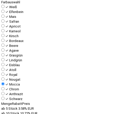
Farbauswahl
✓
Weiß
✓
Elfenbein
✓
Mais
✓
Safran
✓
Apricot
✓
Karneol
✓
Kirsch
✓
Bordeaux
✓
Beere
✓
Agave
✓
Grasgrün
✓
Lindgrün
✓
Eisblau
✓
Atoll
✓
Royal
✓
Nougat
✓
Mocca
✓
Chrom
✓
Anthrazit
✓
Schwarz
Menge
Rabatt
Preis
ab 5 Stück
3.58%
EUR
ab 10 Stück
10.72%
EUR