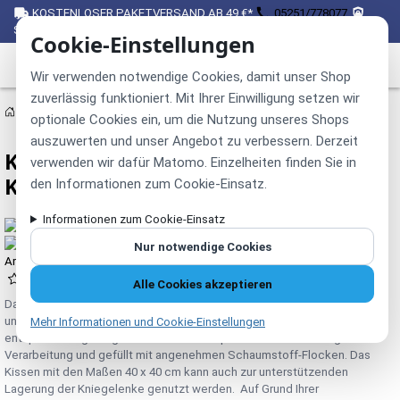
KOSTENLOSER PAKETVERSAND AB 49 €*
05251/778077
SICHER EINKAUFEN ÜBER SSL
Cookie-Einstellungen
Wir verwenden notwendige Cookies, damit unser Shop
zuverlässig funktioniert. Mit Ihrer Einwilligung setzen wir
Behandlungsliegen
Lagerungsmaterial
optionale Cookies ein, um die Nutzung unseres Shops
auszuwerten und unser Angebot zu verbessern. Derzeit
Kissen für Physiotherapie -
verwenden wir dafür Matomo. Einzelheiten finden Sie in
Kopfkissen 40x40cm für Lagerung
den Informationen zum Cookie-Einsatz.
Informationen zum Cookie-Einsatz
Nur notwendige Cookies
Artikelnummer:
15314-17
(0)
Alle Cookies akzeptieren
Das Kopf- und Therapiekissen von
pader medi.tech
ist ein
unverzichtbarer Begleiter im Therapiebereich. Es sorgt für eine
Mehr Informationen und Cookie-Einstellungen
entspannte Lagerung im Nacken- und Kopfbereich. Hochwertige
Verarbeitung und gefüllt mit angenehmen Schaumstoff-Flocken. Das
Kissen mit den Maßen 40 x 40 cm kann auch zur unterstützenden
Lagerung der Kniegelenke genutzt werden. Auf Grund Ihrer