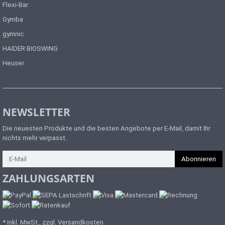
Flexi-Bar
mocca handgefertigt in
hauseigener Näherei Made in
Gymba
Germany Lieferumfang: 1 x
gymnic
Nacken- u. Knierolle, 1 x
HAIDER BIOSWING
Halbrolle u. 1 x
Massagekopfkissen, Farbe:
Heuser
mocca
NEWSLETTER
Die neuesten Produkte und die besten Angebote per E-Mail, damit Ihr
nichts mehr verpasst.
Newsletter
Abonnieren
ZAHLUNGSARTEN
* inkl. MwSt., zzgl. Versandkosten