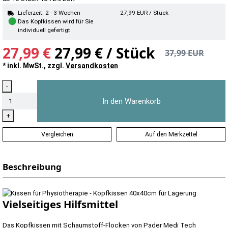
Lieferzeit: 2 - 3 Wochen
27,99
EUR
/ Stück
●
Das Kopfkissen wird für Sie
individuell gefertigt
27,99 €
27,99 € / Stück
37,99 EUR
* inkl. MwSt., zzgl.
Versandkosten
Menge
-
In den Warenkorb
+
Vergleichen
Auf den Merkzettel
Beschreibung
Vielseitiges Hilfsmittel
Das Kopfkissen mit Schaumstoff-Flocken von Pader Medi Tech