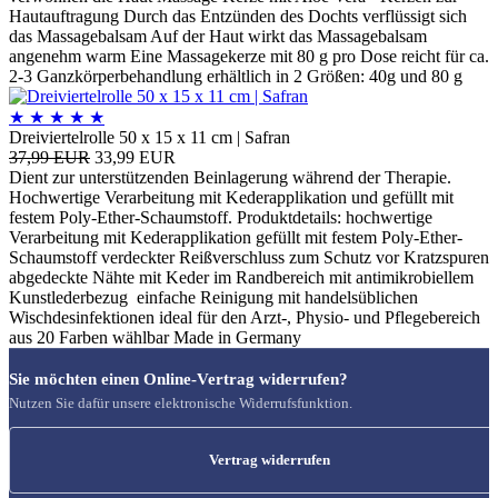
Hautauftragung Durch das Entzünden des Dochts verflüssigt sich
das Massagebalsam Auf der Haut wirkt das Massagebalsam
angenehm warm Eine Massagekerze mit 80 g pro Dose reicht für ca.
2-3 Ganzkörperbehandlung erhältlich in 2 Größen: 40g und 80 g
★
★
★
★
★
Dreiviertelrolle 50 x 15 x 11 cm | Safran
37,99 EUR
33,99 EUR
Dient zur unterstützenden Beinlagerung während der Therapie.
Hochwertige Verarbeitung mit Kederapplikation und gefüllt mit
festem Poly-Ether-Schaumstoff. Produktdetails: hochwertige
Verarbeitung mit Kederapplikation gefüllt mit festem Poly-Ether-
Schaumstoff verdeckter Reißverschluss zum Schutz vor Kratzspuren
abgedeckte Nähte mit Keder im Randbereich mit antimikrobiellem
Kunstlederbezug einfache Reinigung mit handelsüblichen
Wischdesinfektionen ideal für den Arzt-, Physio- und Pflegebereich
aus 20 Farben wählbar Made in Germany
Sie möchten einen Online-Vertrag widerrufen?
Nutzen Sie dafür unsere elektronische Widerrufsfunktion.
Vertrag widerrufen