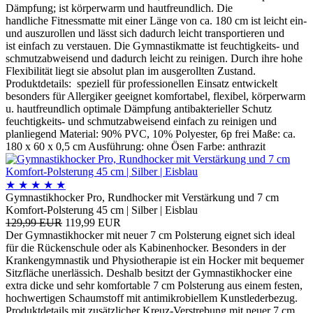
Dämpfung; ist körperwarm und hautfreundlich. Die
handliche Fitnessmatte mit einer Länge von ca. 180 cm ist leicht ein-
und auszurollen und lässt sich dadurch leicht transportieren und
ist einfach zu verstauen. Die Gymnastikmatte ist feuchtigkeits- und
schmutzabweisend und dadurch leicht zu reinigen. Durch ihre hohe
Flexibilität liegt sie absolut plan im ausgerollten Zustand.
Produktdetails: speziell für professionellen Einsatz entwickelt
besonders für Allergiker geeignet komfortabel, flexibel, körperwarm
u. hautfreundlich optimale Dämpfung antibakterieller Schutz
feuchtigkeits- und schmutzabweisend einfach zu reinigen und
planliegend Material: 90% PVC, 10% Polyester, 6p frei Maße: ca.
180 x 60 x 0,5 cm Ausführung: ohne Ösen Farbe: anthrazit
★
★
★
★
★
Gymnastikhocker Pro, Rundhocker mit Verstärkung und 7 cm
Komfort-Polsterung 45 cm | Silber | Eisblau
129,99 EUR
119,99 EUR
Der Gymnastikhocker mit neuer 7 cm Polsterung eignet sich ideal
für die Rückenschule oder als Kabinenhocker. Besonders in der
Krankengymnastik und Physiotherapie ist ein Hocker mit bequemer
Sitzfläche unerlässich. Deshalb besitzt der Gymnastikhocker eine
extra dicke und sehr komfortable 7 cm Polsterung aus einem festen,
hochwertigen Schaumstoff mit antimikrobiellem Kunstlederbezug.
Produktdetails mit zusätzlicher Kreuz-Verstrebung mit neuer 7 cm