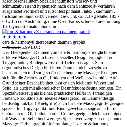
geschlossenzelligem Spezialschaumstoff wasser- und
schmutzabweisend hygienisch nach dem Sanitized®-Verfahren
ausgerüstet Profiliert und rutschfest phthalat-, latex-, cadmium-,
triclosanfrei Sanitized® veredelt Gewicht: ca. 2,3 kg Maße: 185 x
60 x 1,5 cm Ausführung: ohne Ösen Farbe: schiefer Lieferumfang:
1 x Gymnastikmatte ohne Gurt
★
★
★
★
★
care & harmony® therapeuten.daumen graphit
7,99 EUR
5,99 EUR
Der Therapeuten-Daumen von care & harmony ermöglicht eine
effiktive Massage. Durch sein spezielles Design ermöglicht er
Triggerpunkt-, Bindegewebs- und Tiefenmassagen. Sein
ergonomisches Design hilft ihren Daumen nicht zu sehr zu
beanspruchen und sorgt so für eine bequeme Massage. Er eignet
sich für alle Arten von Öl, Lotionen und Wellness-Liquid`s. Auf
Grund seiner Beschaffenheit lässt er sich leicht mit Wasser und
Seife, als auch mit alkoholischer Desinfektionslösung reinigen. Ein
Spezialwerkzeug als kleiner, praktischer Helfer in 4 trendigen
Farben. Produktdetails: ideales Massagetool im Daumendesign
beidseitig nutzbar ( Knetgriffe) auch für tiefe Massagegriffe geeignet
speziell für Triggerpunkt- und Bindegewebsmassage auch für den
Gebrauch mit Öl, Lotionen oder Cremes geeignet leicht zu reinigen
mit Wasser u. Seife hochwertiges Spezialwerkzeug zur entspannten
Massage Farbe: graphit Lieferumfang: 1 x care & harmony