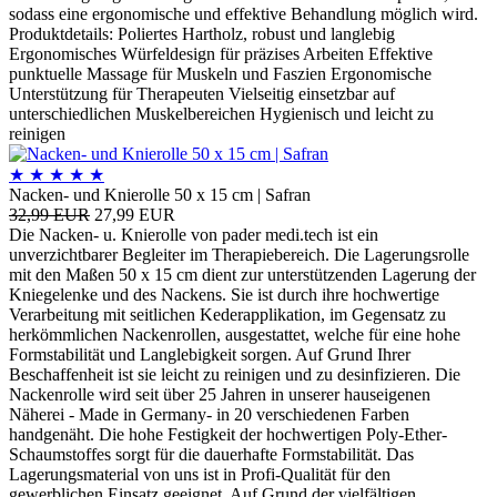
sodass eine ergonomische und effektive Behandlung möglich wird.
Produktdetails: Poliertes Hartholz, robust und langlebig
Ergonomisches Würfeldesign für präzises Arbeiten Effektive
punktuelle Massage für Muskeln und Faszien Ergonomische
Unterstützung für Therapeuten Vielseitig einsetzbar auf
unterschiedlichen Muskelbereichen Hygienisch und leicht zu
reinigen
★
★
★
★
★
Nacken- und Knierolle 50 x 15 cm | Safran
32,99 EUR
27,99 EUR
Die Nacken- u. Knierolle von pader medi.tech ist ein
unverzichtbarer Begleiter im Therapiebereich. Die Lagerungsrolle
mit den Maßen 50 x 15 cm dient zur unterstützenden Lagerung der
Kniegelenke und des Nackens. Sie ist durch ihre hochwertige
Verarbeitung mit seitlichen Kederapplikation, im Gegensatz zu
herkömmlichen Nackenrollen, ausgestattet, welche für eine hohe
Formstabilität und Langlebigkeit sorgen. Auf Grund Ihrer
Beschaffenheit ist sie leicht zu reinigen und zu desinfizieren. Die
Nackenrolle wird seit über 25 Jahren in unserer hauseigenen
Näherei - Made in Germany- in 20 verschiedenen Farben
handgenäht. Die hohe Festigkeit der hochwertigen Poly-Ether-
Schaumstoffes sorgt für die dauerhafte Formstabilität. Das
Lagerungsmaterial von uns ist in Profi-Qualität für den
gewerblichen Einsatz geeignet. Auf Grund der vielfältigen