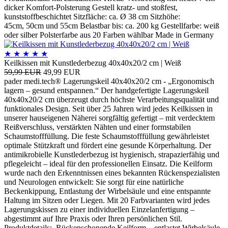
dicker Komfort-Polsterung Gestell kratz- und stoßfest,
kunststoffbeschichtet Sitzfläche: ca. Ø 38 cm Sitzhöhe:
45cm, 50cm und 55cm Belastbar bis: ca. 200 kg Gestellfarbe: weiß
oder silber Polsterfarbe aus 20 Farben wählbar Made in Germany
★
★
★
★
★
Keilkissen mit Kunstlederbezug 40x40x20/2 cm | Weiß
59,99 EUR
49,99 EUR
pader medi.tech® Lagerungskeil 40x40x20/2 cm - „Ergonomisch
lagern – gesund entspannen.“ Der handgefertigte Lagerungskeil
40x40x20/2 cm überzeugt durch höchste Verarbeitungsqualität und
funktionales Design. Seit über 25 Jahren wird jedes Keilkissen in
unserer hauseigenen Näherei sorgfältig gefertigt – mit verdecktem
Reißverschluss, verstärkten Nähten und einer formstabilen
Schaumstofffüllung. Die feste Schaumstofffüllung gewährleistet
optimale Stützkraft und fördert eine gesunde Körperhaltung. Der
antimikrobielle Kunstlederbezug ist hygienisch, strapazierfähig und
pflegeleicht – ideal für den professionellen Einsatz. Die Keilform
wurde nach den Erkenntnissen eines bekannten Rückenspezialisten
und Neurologen entwickelt: Sie sorgt für eine natürliche
Beckenkippung, Entlastung der Wirbelsäule und eine entspannte
Haltung im Sitzen oder Liegen. Mit 20 Farbvarianten wird jedes
Lagerungskissen zu einer individuellen Einzelanfertigung –
abgestimmt auf Ihre Praxis oder Ihren persönlichen Stil.
Produktdetails: Rückenschonende Keilform – entlastet Wirbelsäule