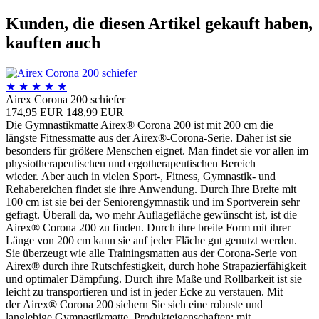
Kunden, die diesen Artikel gekauft haben,
kauften auch
★
★
★
★
★
Airex Corona 200 schiefer
174,95 EUR
148,99 EUR
Die Gymnastikmatte Airex® Corona 200 ist mit 200 cm die
längste Fitnessmatte aus der Airex®-Corona-Serie. Daher ist sie
besonders für größere Menschen eignet. Man findet sie vor allen im
physiotherapeutischen und ergotherapeutischen Bereich
wieder. Aber auch in vielen Sport-, Fitness, Gymnastik- und
Rehabereichen findet sie ihre Anwendung. Durch Ihre Breite mit
100 cm ist sie bei der Seniorengymnastik und im Sportverein sehr
gefragt. Überall da, wo mehr Auflagefläche gewünscht ist, ist die
Airex® Corona 200 zu finden. Durch ihre breite Form mit ihrer
Länge von 200 cm kann sie auf jeder Fläche gut genutzt werden.
Sie überzeugt wie alle Trainingsmatten aus der Corona-Serie von
Airex® durch ihre Rutschfestigkeit, durch hohe Strapazierfähigkeit
und optimaler Dämpfung. Durch ihre Maße und Rollbarkeit ist sie
leicht zu transportieren und ist in jeder Ecke zu verstauen. Mit
der Airex® Corona 200 sichern Sie sich eine robuste und
langlebige Gymnastikmatte. Produkteigenschaften: mit