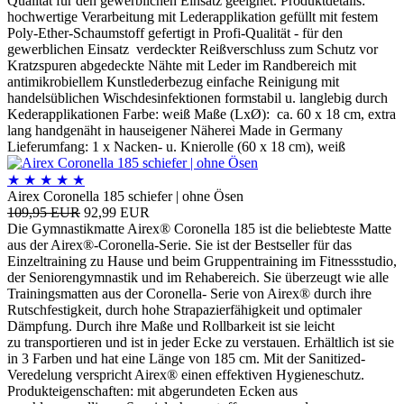
Qualität für den gewerblichen Einsatz geeignet. Produktdetails:
hochwertige Verarbeitung mit Lederapplikation gefüllt mit festem
Poly-Ether-Schaumstoff gefertigt in Profi-Qualität - für den
gewerblichen Einsatz verdeckter Reißverschluss zum Schutz vor
Kratzspuren abgedeckte Nähte mit Leder im Randbereich mit
antimikrobiellem Kunstlederbezug einfache Reinigung mit
handelsüblichen Wischdesinfektionen formstabil u. langlebig durch
Kederapplikationen Farbe: weiß Maße (LxØ): ca. 60 x 18 cm, extra
lang handgenäht in hauseigener Näherei Made in Germany
Lieferumfang: 1 x Nacken- u. Knierolle (60 x 18 cm), weiß
★
★
★
★
★
Airex Coronella 185 schiefer | ohne Ösen
109,95 EUR
92,99 EUR
Die Gymnastikmatte Airex® Coronella 185 ist die beliebteste Matte
aus der Airex®-Coronella-Serie. Sie ist der Bestseller für das
Einzeltraining zu Hause und beim Gruppentraining im Fitnessstudio,
der Seniorengymnastik und im Rehabereich. Sie überzeugt wie alle
Trainingsmatten aus der Coronella- Serie von Airex® durch ihre
Rutschfestigkeit, durch hohe Strapazierfähigkeit und optimaler
Dämpfung. Durch ihre Maße und Rollbarkeit ist sie leicht
zu transportieren und ist in jeder Ecke zu verstauen. Erhältlich ist sie
in 3 Farben und hat eine Länge von 185 cm. Mit der Sanitized-
Veredelung verspricht Airex® einen effektiven Hygieneschutz.
Produkteigenschaften: mit abgerundeten Ecken aus