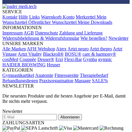
SERVICE
Kontakt
Hilfe
Links
Warenkorb
Konto
Merkzettel
Mein
Wunschzettel
Öffentlicher Wunschzettel
Meine Downloads
INFORMATIONEN
Impressum
AGB
Datenschutz
Zahlung und Lieferung
Widerrufsbelehrung & Widerrufsformular
Wie bestellen?
Newsletter
UNSERE MARKEN
Alle Marken
AFH Webshop
Airex
Artzt neuro
Artzt thepro
Artzt
Vintage
Artzt Vitality
Blackroll®
BOSU®
care & harmony®
cosiMed
Couppèe
Deuser®
Erzi
Flexi-Bar
Gymba
gymnic
HAIDER BIOSWING
Heuser
KATEGORIEN
Gymnastikartikel
Anatomie
Fitnessgeräte
Therapiebedarf
Behandlungsliegen
Praxisorganisation
Massage
SALE%
NEWSLETTER
Die neuesten Produkte und die besten Angebote per E-Mail, damit
Ihr nichts mehr verpasst.
Newsletter
Abonnieren
ZAHLUNGSARTEN