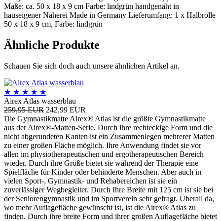
Maße: ca. 50 x 18 x 9 cm Farbe: lindgrün handgenäht in
hauseigener Näherei Made in Germany Lieferumfang: 1 x Halbrolle
50 x 18 x 9 cm, Farbe: lindgrün
Ähnliche Produkte
Schauen Sie sich doch auch unsere ähnlichen Artikel an.
★
★
★
★
★
Airex Atlas wasserblau
259,95 EUR
242,99 EUR
Die Gymnastikmatte Airex® Atlas ist die größte Gymnastikmatte
aus der Airex®-Matten-Serie. Durch ihre rechteckige Form und die
nicht abgerundeten Kanten ist ein Zusammenlegen mehrerer Matten
zu einer großen Fläche möglich. Ihre Anwendung findet sie vor
allen im physiotherapeutischen und ergotherapeutischen Bereich
wieder. Durch ihre Größe bietet sie während der Therapie eine
Spielfläche für Kinder oder behinderte Menschen. Aber auch in
vielen Sport-, Gymnastik- und Rehabereichen ist sie ein
zuverlässiger Wegbegleiter. Durch Ihre Breite mit 125 cm ist sie bei
der Seniorengymnastik und im Sportverein sehr gefragt. Überall da,
wo mehr Auflagefläche gewünscht ist, ist die Airex® Atlas zu
finden. Durch ihre breite Form und ihrer großen Auflagefläche bietet