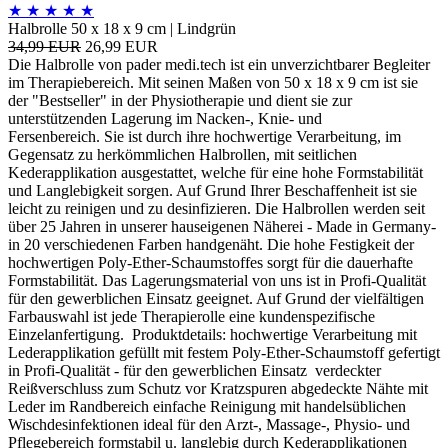
★
★
★
★
★
Halbrolle 50 x 18 x 9 cm | Lindgrün
34,99 EUR
26,99 EUR
Die Halbrolle von pader medi.tech ist ein unverzichtbarer Begleiter
im Therapiebereich. Mit seinen Maßen von 50 x 18 x 9 cm ist sie
der "Bestseller" in der Physiotherapie und dient sie zur
unterstützenden Lagerung im Nacken-, Knie- und
Fersenbereich. Sie ist durch ihre hochwertige Verarbeitung, im
Gegensatz zu herkömmlichen Halbrollen, mit seitlichen
Kederapplikation ausgestattet, welche für eine hohe Formstabilität
und Langlebigkeit sorgen. Auf Grund Ihrer Beschaffenheit ist sie
leicht zu reinigen und zu desinfizieren. Die Halbrollen werden seit
über 25 Jahren in unserer hauseigenen Näherei - Made in Germany-
in 20 verschiedenen Farben handgenäht. Die hohe Festigkeit der
hochwertigen Poly-Ether-Schaumstoffes sorgt für die dauerhafte
Formstabilität. Das Lagerungsmaterial von uns ist in Profi-Qualität
für den gewerblichen Einsatz geeignet. Auf Grund der vielfältigen
Farbauswahl ist jede Therapierolle eine kundenspezifische
Einzelanfertigung. Produktdetails: hochwertige Verarbeitung mit
Lederapplikation gefüllt mit festem Poly-Ether-Schaumstoff gefertigt
in Profi-Qualität - für den gewerblichen Einsatz verdeckter
Reißverschluss zum Schutz vor Kratzspuren abgedeckte Nähte mit
Leder im Randbereich einfache Reinigung mit handelsüblichen
Wischdesinfektionen ideal für den Arzt-, Massage-, Physio- und
Pflegebereich formstabil u. langlebig durch Kederapplikationen