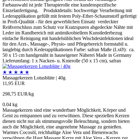
Farbauswahl ist jede Therapierolle eine kundenspezifische
Einzelanfertigung. Produktdetails: hochwertige Verarbeitung mit
Lederapplikation gefüllt mit festem Poly-Ether-Schaumstoff gefertigt
in Profi-Qualität - für den gewerblichen Einsatz verdeckter
Reißverschluss zum Schutz vor Kratzspuren abgedeckte Nähte mit
Leder im Randbereich mit antimikrobiellem Kunstlederbezug
einfache Reinigung mit handelsüblichen Wischdesinfektionen ideal
für den Arzt-, Massage-, Physio- und Pflegebereich formstabil u.
langlebig durch Kederapplikationen Farbe: safran Maße (LxØ): ca.
50 x 15 cm handgenäht in hauseigener Näherei Made in Germany
Lieferumfang: 1 x Nacken- u. Knierolle (50 x 15 cm), safran
★
★
★
★
★
Massagekerzen Lotusblüte | 40g
11,95 EUR
298,75 EUR/kg
0.04 kg
Massagekerzen sind eine wunderbare Möglichkeit, Körper und
Geist zu entspannen und zu verwöhnen. Diese speziellen Kerzen
dienen nicht nur als stimmungsvolle Beleuchtung, sondern bieten
auch die Möglichkeit, eine angenehme Massage zu genießen.
Warmes Cocosöl, reichhaltige Aloe Vera und Bienenwachs
verwöhnen die Haut Massage Kerze mit Aloe Vera - Kerzen zur