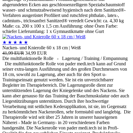
abgerundeten Ecken aus geschlossenzelligem Spezialschaumstoff
wasser- und schmutzabweisend hygienisch nach dem Sanitized®-
Verfahren ausgerüstet Profiliert und rutschfest phthalat-, latex-,
cadmium-, triclosanfrei Sanitized® veredelt Gewicht: ca. 4,30 kg
Maße: ca. 200 x 100 x 1,5 cm Ausführung: ohne Ösen Farbe:
schiefer Lieferumfang: 1 x Gymnastikmatte ohne Gurt
★
★
★
★
★
Nacken- und Knierolle 60 x 18 cm | Weiß
41,99 EUR
34,99 EUR
Die multifunktionelle Rolle - Lagerung / Training / Entspannung
Die multifunktionelle Rolle von pader medi.tech kann auf Grund
seiner extra-langen Ausführung und des großen Durchmessers von
18 cm, sowohl zu Lagerung, aber auch für den Sport u-
Trainingseinsatz genutzt werden. Sie ist ein unverzichtbarer
Begleiter im Therapiebereich. Die Lagerungsrolle dient zur
unterstützenden Lagerung der Kniegelenke und des Nackens. Sie
kann aber genauso für das Training der Bauchmuskulatur oder auch
Liegestützübungen unterstützen. Durch ihre hochwertige
Verarbeitung mit seitlichen Kederapplikation, ist sie, im Gegensatz
zu herkömmlichen Nackenrollen, sehr formstabil und langlebig. Die
Therapierolle wird seit über 25 Jahren in unserer hauseigenen
Näherei - Made in Germany- in 20 verschiedenen Farben
handgenäht. Die Nackenrolle von pader medi.tech ist in Profi-