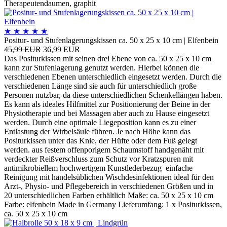
Therapeutendaumen, graphit
★
★
★
★
★
Positur- und Stufenlagerungskissen ca. 50 x 25 x 10 cm | Elfenbein
45,99 EUR
36,99 EUR
Das Positurkissen mit seinen drei Ebene von ca. 50 x 25 x 10 cm
kann zur Stufenlagerung genutzt werden. Hierbei können die
verschiedenen Ebenen unterschiedlich eingesetzt werden. Durch die
verschiedenen Länge sind sie auch für unterschiedlich große
Personen nutzbar, da diese unterschiedlichen Schenkellängen haben.
Es kann als ideales Hilfmittel zur Positionierung der Beine in der
Physiotherapie und bei Massagen aber auch zu Hause eingesetzt
werden. Durch eine optimale Liegeposition kann es zu einer
Entlastung der Wirbelsäule führen. Je nach Höhe kann das
Positurkissen unter das Knie, der Hüfte oder dem Fuß gelegt
werden. aus festem offenporigem Schaumstoff handgenäht mit
verdeckter Reißverschluss zum Schutz vor Kratzspuren mit
antimikrobiellem hochwertigem Kunstlederbezug einfache
Reinigung mit handelsüblichen Wischdesinfektionen ideal für den
Arzt-, Physio- und Pflegebereich in verschiedenen Größen und in
20 unterschiedlichen Farben erhältlich Maße: ca. 50 x 25 x 10 cm
Farbe: elfenbein Made in Germany Lieferumfang: 1 x Positurkissen,
ca. 50 x 25 x 10 cm