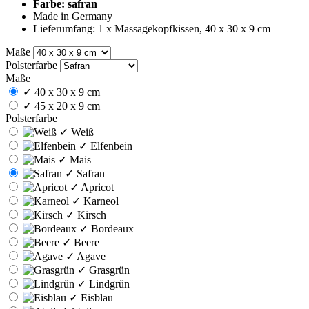
Farbe: safran
Made in Germany
Lieferumfang: 1 x Massagekopfkissen, 40 x 30 x 9 cm
Maße
Polsterfarbe
Maße
✓
40 x 30 x 9 cm
✓
45 x 20 x 9 cm
Polsterfarbe
✓
Weiß
✓
Elfenbein
✓
Mais
✓
Safran
✓
Apricot
✓
Karneol
✓
Kirsch
✓
Bordeaux
✓
Beere
✓
Agave
✓
Grasgrün
✓
Lindgrün
✓
Eisblau