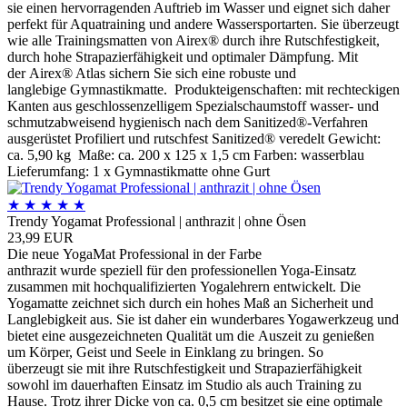
sie einen hervorragenden Auftrieb im Wasser und eignet sich daher
perfekt für Aquatraining und andere Wassersportarten. Sie überzeugt
wie alle Trainingsmatten von Airex® durch ihre Rutschfestigkeit,
durch hohe Strapazierfähigkeit und optimaler Dämpfung. Mit
der Airex® Atlas sichern Sie sich eine robuste und
langlebige Gymnastikmatte. Produkteigenschaften: mit rechteckigen
Kanten aus geschlossenzelligem Spezialschaumstoff wasser- und
schmutzabweisend hygienisch nach dem Sanitized®-Verfahren
ausgerüstet Profiliert und rutschfest Sanitized® veredelt Gewicht:
ca. 5,90 kg Maße: ca. 200 x 125 x 1,5 cm Farben: wasserblau
Lieferumfang: 1 x Gymnastikmatte ohne Gurt
★
★
★
★
★
Trendy Yogamat Professional | anthrazit | ohne Ösen
23,99 EUR
Die neue YogaMat Professional in der Farbe
anthrazit wurde speziell für den professionellen Yoga-Einsatz
zusammen mit hochqualifizierten Yogalehrern entwickelt. Die
Yogamatte zeichnet sich durch ein hohes Maß an Sicherheit und
Langlebigkeit aus. Sie ist daher ein wunderbares Yogawerkzeug und
bietet eine ausgezeichneten Qualität um die Auszeit zu genießen
um Körper, Geist und Seele in Einklang zu bringen. So
überzeugt sie mit ihre Rutschfestigkeit und Strapazierfähigkeit
sowohl im dauerhaften Einsatz im Studio als auch Training zu
Hause. Trotz ihrer Dicke von ca. 0,5 cm besitzet sie eine optimale