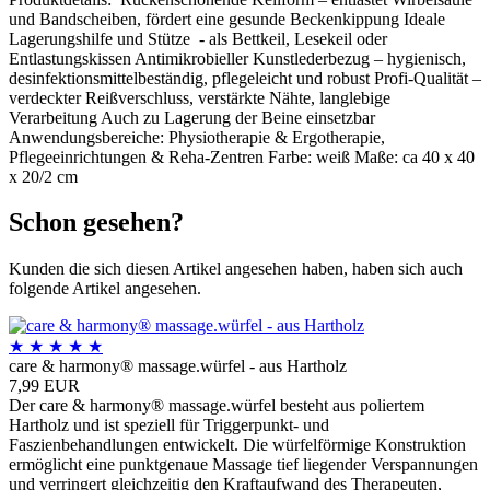
und Bandscheiben, fördert eine gesunde Beckenkippung Ideale
Lagerungshilfe und Stütze - als Bettkeil, Lesekeil oder
Entlastungskissen Antimikrobieller Kunstlederbezug – hygienisch,
desinfektionsmittelbeständig, pflegeleicht und robust Profi-Qualität –
verdeckter Reißverschluss, verstärkte Nähte, langlebige
Verarbeitung Auch zu Lagerung der Beine einsetzbar
Anwendungsbereiche: Physiotherapie & Ergotherapie,
Pflegeeinrichtungen & Reha-Zentren Farbe: weiß Maße: ca 40 x 40
x 20/2 cm
Schon gesehen?
Kunden die sich diesen Artikel angesehen haben, haben sich auch
folgende Artikel angesehen.
★
★
★
★
★
care & harmony® massage.würfel - aus Hartholz
7,99 EUR
Der care & harmony® massage.würfel besteht aus poliertem
Hartholz und ist speziell für Triggerpunkt- und
Faszienbehandlungen entwickelt. Die würfelförmige Konstruktion
ermöglicht eine punktgenaue Massage tief liegender Verspannungen
und verringert gleichzeitig den Kraftaufwand des Therapeuten,