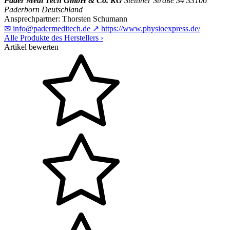
Pader Medi Tech GmbH & Co. KG
Stettiner Straße 34
33106
Paderborn
Deutschland
Ansprechpartner:
Thorsten Schumann
✉
info@padermeditech.de
↗
https://www.physioexpress.de/
Alle Produkte des Herstellers
›
Artikel bewerten