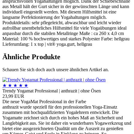
anspruchsvollen Yogahaltungen möglich. Dank der Schiebeschnalle
aus Metall hält der Gurt sicher in der gewünschten Länge und kann
individuell eingestellt werden. Mit diesem Hilfsmittel ist eine
langsame Perfektionierung der Yogahaltungen möglich.
Produktdetails: sehr pflegeleicht, abwaschbar und leicht wieder
aufrollbar unentbehrliches Hilfsmittel für viele Yogaübungen ideal
anpassbar durch die stabilen Metallringe Maße : ca 260 x 4,0 cm
Material: 100 % hochwertiges und starkes Polyester Farbe: hellgrau
Lieferumfang: 1 x top | vit® yoga.gurt, hellgrau
Ähnliche Produkte
Schauen Sie sich doch auch unsere ähnlichen Artikel an.
★
★
★
★
★
Trendy Yogamat Professional | anthrazit | ohne Ösen
23,99 EUR
Die neue YogaMat Professional in der Farbe
anthrazit wurde speziell für den professionellen Yoga-Einsatz
zusammen mit hochqualifizierten Yogalehrern entwickelt. Die
Yogamatte zeichnet sich durch ein hohes Maß an Sicherheit und
Langlebigkeit aus. Sie ist daher ein wunderbares Yogawerkzeug und
bietet eine ausgezeichneten Qualität um die Auszeit zu genießen
um Körper, Geist und Seele in Einklang zu bringen. So