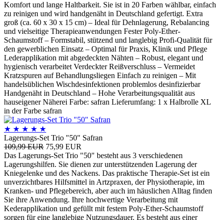
Komfort und lange Haltbarkeit. Sie ist in 20 Farben wählbar, einfach
zu reinigen und wird handgenäht in Deutschland gefertigt. Extra
groß (ca. 60 x 30 x 15 cm) – Ideal für Dehnlagerung, Rebalancing
und vielseitige Therapieanwendungen Fester Poly-Ether-
Schaumstoff – Formstabil, stützend und langlebig Profi-Qualität für
den gewerblichen Einsatz – Optimal für Praxis, Klinik und Pflege
Lederapplikation mit abgedeckten Nähten – Robust, elegant und
hygienisch verarbeitet Verdeckter Reißverschluss – Vermeidet
Kratzspuren auf Behandlungsliegen Einfach zu reinigen – Mit
handelsüblichen Wischdesinfektionen problemlos desinfizierbar
Handgenäht in Deutschland – Hohe Verarbeitungsqualität aus
hauseigener Näherei Farbe: safran Lieferumfang: 1 x Halbrolle XL
in der Farbe safran
★
★
★
★
★
Lagerungs-Set Trio "50" Safran
109,99 EUR
75,99 EUR
Das Lagerungs-Set Trio "50" besteht aus 3 verschiedenen
Lagerungshilfen. Sie dienen zur unterstützenden Lagerung der
Kniegelenke und des Nackens. Das praktische Therapie-Set ist ein
unverzichtbares Hilfsmittel in Artzpraxen, der Physiotherapie, im
Kranken- und Pflegebereich, aber auch im häuslichen Alltag finden
Sie ihre Anwendung. Ihre hochwertige Verarbeitung mit
Kederapplikation und gefüllt mit festem Poly-Ether-Schaumstoff
sorgen für eine langlebige Nutzungsdauer. Es besteht aus einer