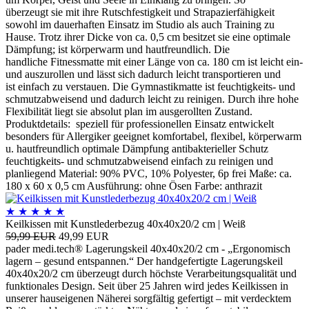
überzeugt sie mit ihre Rutschfestigkeit und Strapazierfähigkeit
sowohl im dauerhaften Einsatz im Studio als auch Training zu
Hause. Trotz ihrer Dicke von ca. 0,5 cm besitzet sie eine optimale
Dämpfung; ist körperwarm und hautfreundlich. Die
handliche Fitnessmatte mit einer Länge von ca. 180 cm ist leicht ein-
und auszurollen und lässt sich dadurch leicht transportieren und
ist einfach zu verstauen. Die Gymnastikmatte ist feuchtigkeits- und
schmutzabweisend und dadurch leicht zu reinigen. Durch ihre hohe
Flexibilität liegt sie absolut plan im ausgerollten Zustand.
Produktdetails: speziell für professionellen Einsatz entwickelt
besonders für Allergiker geeignet komfortabel, flexibel, körperwarm
u. hautfreundlich optimale Dämpfung antibakterieller Schutz
feuchtigkeits- und schmutzabweisend einfach zu reinigen und
planliegend Material: 90% PVC, 10% Polyester, 6p frei Maße: ca.
180 x 60 x 0,5 cm Ausführung: ohne Ösen Farbe: anthrazit
★
★
★
★
★
Keilkissen mit Kunstlederbezug 40x40x20/2 cm | Weiß
59,99 EUR
49,99 EUR
pader medi.tech® Lagerungskeil 40x40x20/2 cm - „Ergonomisch
lagern – gesund entspannen.“ Der handgefertigte Lagerungskeil
40x40x20/2 cm überzeugt durch höchste Verarbeitungsqualität und
funktionales Design. Seit über 25 Jahren wird jedes Keilkissen in
unserer hauseigenen Näherei sorgfältig gefertigt – mit verdecktem