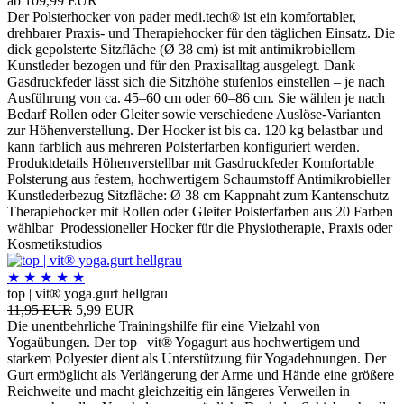
ab 109,99 EUR
Der Polsterhocker von pader medi.tech® ist ein komfortabler,
drehbarer Praxis- und Therapiehocker für den täglichen Einsatz. Die
dick gepolsterte Sitzfläche (Ø 38 cm) ist mit antimikrobiellem
Kunstleder bezogen und für den Praxisalltag ausgelegt. Dank
Gasdruckfeder lässt sich die Sitzhöhe stufenlos einstellen – je nach
Ausführung von ca. 45–60 cm oder 60–86 cm. Sie wählen je nach
Bedarf Rollen oder Gleiter sowie verschiedene Auslöse-Varianten
zur Höhenverstellung. Der Hocker ist bis ca. 120 kg belastbar und
kann farblich aus mehreren Polsterfarben konfiguriert werden.
Produktdetails Höhenverstellbar mit Gasdruckfeder Komfortable
Polsterung aus festem, hochwertigem Schaumstoff Antimikrobieller
Kunstlederbezug Sitzfläche: Ø 38 cm Kappnaht zum Kantenschutz
Therapiehocker mit Rollen oder Gleiter Polsterfarben aus 20 Farben
wählbar Prodessioneller Hocker für die Physiotherapie, Praxis oder
Kosmetikstudios
★
★
★
★
★
top | vit® yoga.gurt hellgrau
11,95 EUR
5,99 EUR
Die unentbehrliche Trainingshilfe für eine Vielzahl von
Yogaübungen. Der top | vit® Yogagurt aus hochwertigem und
starkem Polyester dient als Unterstützung für Yogadehnungen. Der
Gurt ermöglicht als Verlängerung der Arme und Hände eine größere
Reichweite und macht gleichzeitig ein längeres Verweilen in