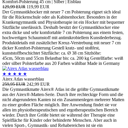
Komfort-Polsterung 45 cm | Silber | Eisblau
129,99 EUR
119,99 EUR
Der Gymnastikhocker mit neuer 7 cm Polsterung eignet sich ideal
für die Rückenschule oder als Kabinenhocker. Besonders in der
Krankengymnastik und Physiotherapie ist ein Hocker mit bequemer
Sitzfläche unerlässich. Deshalb besitzt der Gymnastikhocker eine
extra dicke und sehr komfortable 7 cm Polsterung aus einem festen,
hochwertigen Schaumstoff mit antimikrobiellem Kunstlederbezug.
Produktdetails mit zusätzlicher Kreuz-Verstrebung mit neuer 7 cm
dicker Komfort-Polsterung Gestell kratz- und stoßfest,
kunststoffbeschichtet Sitzfläche: ca. Ø 38 cm Sitzhöhe:
45cm, 50cm und 55cm Belastbar bis: ca. 200 kg Gestellfarbe: weiß
oder silber Polsterfarbe aus 20 Farben wählbar Made in Germany
★
★
★
★
★
Airex Atlas wasserblau
259,95 EUR
242,99 EUR
Die Gymnastikmatte Airex® Atlas ist die größte Gymnastikmatte
aus der Airex®-Matten-Serie. Durch ihre rechteckige Form und die
nicht abgerundeten Kanten ist ein Zusammenlegen mehrerer Matten
zu einer großen Fläche möglich. Ihre Anwendung findet sie vor
allen im physiotherapeutischen und ergotherapeutischen Bereich
wieder. Durch ihre Größe bietet sie während der Therapie eine
Spielfläche für Kinder oder behinderte Menschen. Aber auch in
vielen Sport-, Gymnastik- und Rehabereichen ist sie ein