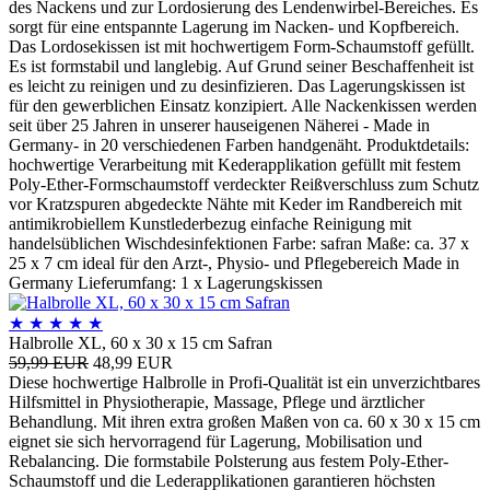
des Nackens und zur Lordosierung des Lendenwirbel-Bereiches. Es
sorgt für eine entspannte Lagerung im Nacken- und Kopfbereich.
Das Lordosekissen ist mit hochwertigem Form-Schaumstoff gefüllt.
Es ist formstabil und langlebig. Auf Grund seiner Beschaffenheit ist
es leicht zu reinigen und zu desinfizieren. Das Lagerungskissen ist
für den gewerblichen Einsatz konzipiert. Alle Nackenkissen werden
seit über 25 Jahren in unserer hauseigenen Näherei - Made in
Germany- in 20 verschiedenen Farben handgenäht. Produktdetails:
hochwertige Verarbeitung mit Kederapplikation gefüllt mit festem
Poly-Ether-Formschaumstoff verdeckter Reißverschluss zum Schutz
vor Kratzspuren abgedeckte Nähte mit Keder im Randbereich mit
antimikrobiellem Kunstlederbezug einfache Reinigung mit
handelsüblichen Wischdesinfektionen Farbe: safran Maße: ca. 37 x
25 x 7 cm ideal für den Arzt-, Physio- und Pflegebereich Made in
Germany Lieferumfang: 1 x Lagerungskissen
★
★
★
★
★
Halbrolle XL, 60 x 30 x 15 cm Safran
59,99 EUR
48,99 EUR
Diese hochwertige Halbrolle in Profi-Qualität ist ein unverzichtbares
Hilfsmittel in Physiotherapie, Massage, Pflege und ärztlicher
Behandlung. Mit ihren extra großen Maßen von ca. 60 x 30 x 15 cm
eignet sie sich hervorragend für Lagerung, Mobilisation und
Rebalancing. Die formstabile Polsterung aus festem Poly-Ether-
Schaumstoff und die Lederapplikationen garantieren höchsten