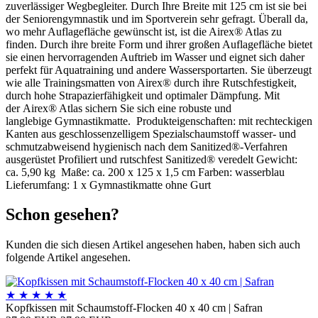
zuverlässiger Wegbegleiter. Durch Ihre Breite mit 125 cm ist sie bei
der Seniorengymnastik und im Sportverein sehr gefragt. Überall da,
wo mehr Auflagefläche gewünscht ist, ist die Airex® Atlas zu
finden. Durch ihre breite Form und ihrer großen Auflagefläche bietet
sie einen hervorragenden Auftrieb im Wasser und eignet sich daher
perfekt für Aquatraining und andere Wassersportarten. Sie überzeugt
wie alle Trainingsmatten von Airex® durch ihre Rutschfestigkeit,
durch hohe Strapazierfähigkeit und optimaler Dämpfung. Mit
der Airex® Atlas sichern Sie sich eine robuste und
langlebige Gymnastikmatte. Produkteigenschaften: mit rechteckigen
Kanten aus geschlossenzelligem Spezialschaumstoff wasser- und
schmutzabweisend hygienisch nach dem Sanitized®-Verfahren
ausgerüstet Profiliert und rutschfest Sanitized® veredelt Gewicht:
ca. 5,90 kg Maße: ca. 200 x 125 x 1,5 cm Farben: wasserblau
Lieferumfang: 1 x Gymnastikmatte ohne Gurt
Schon gesehen?
Kunden die sich diesen Artikel angesehen haben, haben sich auch
folgende Artikel angesehen.
★
★
★
★
★
Kopfkissen mit Schaumstoff-Flocken 40 x 40 cm | Safran