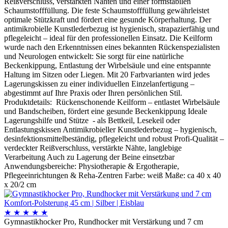
Reißverschluss, verstärkten Nähten und einer formstabilen
Schaumstofffüllung. Die feste Schaumstofffüllung gewährleistet
optimale Stützkraft und fördert eine gesunde Körperhaltung. Der
antimikrobielle Kunstlederbezug ist hygienisch, strapazierfähig und
pflegeleicht – ideal für den professionellen Einsatz. Die Keilform
wurde nach den Erkenntnissen eines bekannten Rückenspezialisten
und Neurologen entwickelt: Sie sorgt für eine natürliche
Beckenkippung, Entlastung der Wirbelsäule und eine entspannte
Haltung im Sitzen oder Liegen. Mit 20 Farbvarianten wird jedes
Lagerungskissen zu einer individuellen Einzelanfertigung –
abgestimmt auf Ihre Praxis oder Ihren persönlichen Stil.
Produktdetails: Rückenschonende Keilform – entlastet Wirbelsäule
und Bandscheiben, fördert eine gesunde Beckenkippung Ideale
Lagerungshilfe und Stütze - als Bettkeil, Lesekeil oder
Entlastungskissen Antimikrobieller Kunstlederbezug – hygienisch,
desinfektionsmittelbeständig, pflegeleicht und robust Profi-Qualität –
verdeckter Reißverschluss, verstärkte Nähte, langlebige
Verarbeitung Auch zu Lagerung der Beine einsetzbar
Anwendungsbereiche: Physiotherapie & Ergotherapie,
Pflegeeinrichtungen & Reha-Zentren Farbe: weiß Maße: ca 40 x 40
x 20/2 cm
★
★
★
★
★
Gymnastikhocker Pro, Rundhocker mit Verstärkung und 7 cm