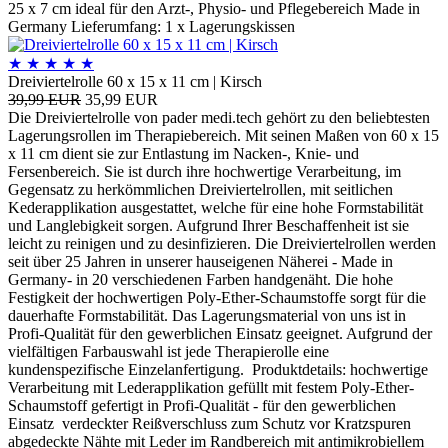
25 x 7 cm ideal für den Arzt-, Physio- und Pflegebereich Made in
Germany Lieferumfang: 1 x Lagerungskissen
★
★
★
★
★
Dreiviertelrolle 60 x 15 x 11 cm | Kirsch
39,99 EUR
35,99 EUR
Die Dreiviertelrolle von pader medi.tech gehört zu den beliebtesten
Lagerungsrollen im Therapiebereich. Mit seinen Maßen von 60 x 15
x 11 cm dient sie zur Entlastung im Nacken-, Knie- und
Fersenbereich. Sie ist durch ihre hochwertige Verarbeitung, im
Gegensatz zu herkömmlichen Dreiviertelrollen, mit seitlichen
Kederapplikation ausgestattet, welche für eine hohe Formstabilität
und Langlebigkeit sorgen. Aufgrund Ihrer Beschaffenheit ist sie
leicht zu reinigen und zu desinfizieren. Die Dreiviertelrollen werden
seit über 25 Jahren in unserer hauseigenen Näherei - Made in
Germany- in 20 verschiedenen Farben handgenäht. Die hohe
Festigkeit der hochwertigen Poly-Ether-Schaumstoffe sorgt für die
dauerhafte Formstabilität. Das Lagerungsmaterial von uns ist in
Profi-Qualität für den gewerblichen Einsatz geeignet. Aufgrund der
vielfältigen Farbauswahl ist jede Therapierolle eine
kundenspezifische Einzelanfertigung. Produktdetails: hochwertige
Verarbeitung mit Lederapplikation gefüllt mit festem Poly-Ether-
Schaumstoff gefertigt in Profi-Qualität - für den gewerblichen
Einsatz verdeckter Reißverschluss zum Schutz vor Kratzspuren
abgedeckte Nähte mit Leder im Randbereich mit antimikrobiellem