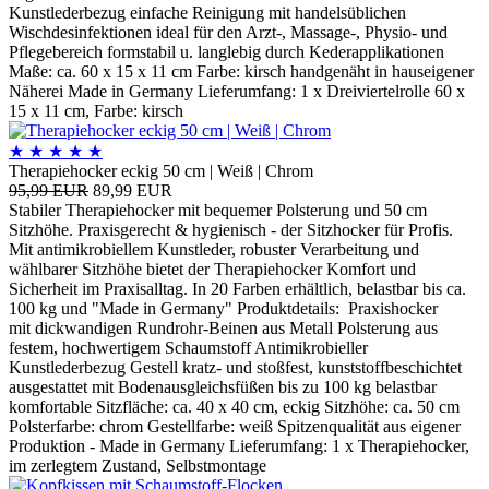
Kunstlederbezug einfache Reinigung mit handelsüblichen
Wischdesinfektionen ideal für den Arzt-, Massage-, Physio- und
Pflegebereich formstabil u. langlebig durch Kederapplikationen
Maße: ca. 60 x 15 x 11 cm Farbe: kirsch handgenäht in hauseigener
Näherei Made in Germany Lieferumfang: 1 x Dreiviertelrolle 60 x
15 x 11 cm, Farbe: kirsch
★
★
★
★
★
Therapiehocker eckig 50 cm | Weiß | Chrom
95,99 EUR
89,99 EUR
Stabiler Therapiehocker mit bequemer Polsterung und 50 cm
Sitzhöhe. Praxisgerecht & hygienisch - der Sitzhocker für Profis.
Mit antimikrobiellem Kunstleder, robuster Verarbeitung und
wählbarer Sitzhöhe bietet der Therapiehocker Komfort und
Sicherheit im Praxisalltag. In 20 Farben erhältlich, belastbar bis ca.
100 kg und "Made in Germany" Produktdetails: Praxishocker
mit dickwandigen Rundrohr-Beinen aus Metall Polsterung aus
festem, hochwertigem Schaumstoff Antimikrobieller
Kunstlederbezug Gestell kratz- und stoßfest, kunststoffbeschichtet
ausgestattet mit Bodenausgleichsfüßen bis zu 100 kg belastbar
komfortable Sitzfläche: ca. 40 x 40 cm, eckig Sitzhöhe: ca. 50 cm
Polsterfarbe: chrom Gestellfarbe: weiß Spitzenqualität aus eigener
Produktion - Made in Germany Lieferumfang: 1 x Therapiehocker,
im zerlegtem Zustand, Selbstmontage