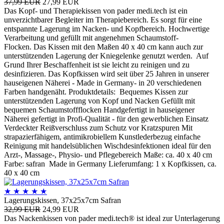
37,99 EUR
27,99 EUR
Das Kopf- und Therapiekissen von pader medi.tech ist ein
unverzichtbarer Begleiter im Therapiebereich. Es sorgt für eine
entspannte Lagerung im Nacken- und Kopfbereich. Hochwertige
Verarbeitung und gefüllt mit angenehmen Schaumstoff-
Flocken. Das Kissen mit den Maßen 40 x 40 cm kann auch zur
unterstützenden Lagerung der Kniegelenke genutzt werden. Auf
Grund Ihrer Beschaffenheit ist sie leicht zu reinigen und zu
desinfizieren. Das Kopfkissen wird seit über 25 Jahren in unserer
hauseigenen Näherei - Made in Germany- in 20 verschiedenen
Farben handgenäht. Produktdetails: Bequemes Kissen zur
unterstützenden Lagerung von Kopf und Nacken Gefüllt mit
bequemen Schaumstoffflocken Handgefertigt in hauseigener
Näherei gefertigt in Profi-Qualität - für den gewerblichen Einsatz
Verdeckter Reißverschluss zum Schutz vor Kratzspuren Mit
strapazierfähigem, antimikrobiellem Kunstlederbezug einfache
Reinigung mit handelsüblichen Wischdesinfektionen ideal für den
Arzt-, Massage-, Physio- und Pflegebereich Maße: ca. 40 x 40 cm
Farbe: safran Made in Germany Lieferumfang: 1 x Kopfkissen, ca.
40 x 40 cm
★
★
★
★
★
Lagerungskissen, 37x25x7cm Safran
32,99 EUR
24,99 EUR
Das Nackenkissen von pader medi.tech® ist ideal zur Unterlagerung