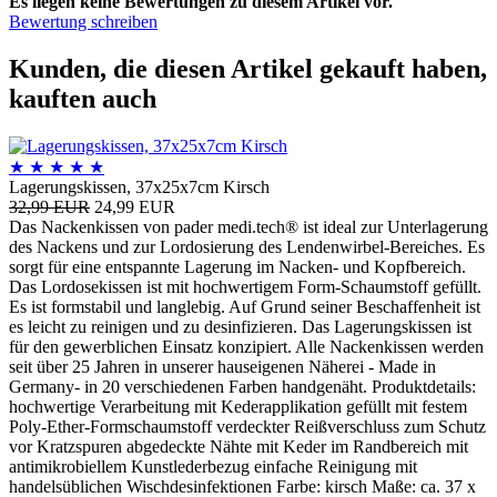
Es liegen keine Bewertungen zu diesem Artikel vor.
Bewertung schreiben
Kunden, die diesen Artikel gekauft haben,
kauften auch
★
★
★
★
★
Lagerungskissen, 37x25x7cm Kirsch
32,99 EUR
24,99 EUR
Das Nackenkissen von pader medi.tech® ist ideal zur Unterlagerung
des Nackens und zur Lordosierung des Lendenwirbel-Bereiches. Es
sorgt für eine entspannte Lagerung im Nacken- und Kopfbereich.
Das Lordosekissen ist mit hochwertigem Form-Schaumstoff gefüllt.
Es ist formstabil und langlebig. Auf Grund seiner Beschaffenheit ist
es leicht zu reinigen und zu desinfizieren. Das Lagerungskissen ist
für den gewerblichen Einsatz konzipiert. Alle Nackenkissen werden
seit über 25 Jahren in unserer hauseigenen Näherei - Made in
Germany- in 20 verschiedenen Farben handgenäht. Produktdetails:
hochwertige Verarbeitung mit Kederapplikation gefüllt mit festem
Poly-Ether-Formschaumstoff verdeckter Reißverschluss zum Schutz
vor Kratzspuren abgedeckte Nähte mit Keder im Randbereich mit
antimikrobiellem Kunstlederbezug einfache Reinigung mit
handelsüblichen Wischdesinfektionen Farbe: kirsch Maße: ca. 37 x