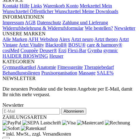
SERVICE
Kontakt
Hilfe
Links
Warenkorb
Konto
Merkzettel
Mein
Wunschzettel
Öffentlicher Wunschzettel
Meine Downloads
INFORMATIONEN
Impressum
AGB
Datenschutz
Zahlung und Lieferung
Widerrufsbelehrung & Widerrufsformular
Wie bestellen?
Newsletter
UNSERE MARKEN
Alle Marken
AFH Webshop
Airex
Artzt neuro
Artzt thepro
Artzt
Vintage
Artzt Vitality
Blackroll®
BOSU®
care & harmony®
cosiMed
Couppèe
Deuser®
Erzi
Flexi-Bar
Gymba
gymnic
HAIDER BIOSWING
Heuser
KATEGORIEN
Gymnastikartikel
Anatomie
Fitnessgeräte
Therapiebedarf
Behandlungsliegen
Praxisorganisation
Massage
SALE%
NEWSLETTER
Die neuesten Produkte und die besten Angebote per E-Mail, damit
Ihr nichts mehr verpasst.
Newsletter
Abonnieren
ZAHLUNGSARTEN
* inkl. MwSt., zzgl. Versandkosten