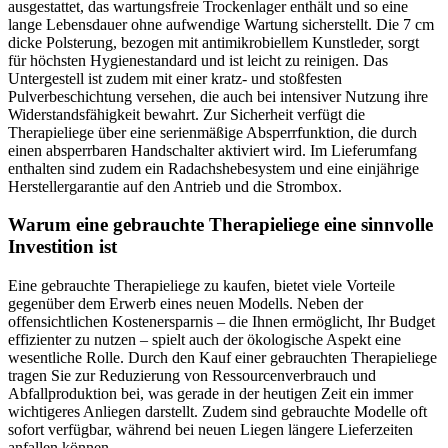
ausgestattet, das wartungsfreie Trockenlager enthält und so eine
lange Lebensdauer ohne aufwendige Wartung sicherstellt. Die 7 cm
dicke Polsterung, bezogen mit antimikrobiellem Kunstleder, sorgt
für höchsten Hygienestandard und ist leicht zu reinigen. Das
Untergestell ist zudem mit einer kratz- und stoßfesten
Pulverbeschichtung versehen, die auch bei intensiver Nutzung ihre
Widerstandsfähigkeit bewahrt. Zur Sicherheit verfügt die
Therapieliege über eine serienmäßige Absperrfunktion, die durch
einen absperrbaren Handschalter aktiviert wird. Im Lieferumfang
enthalten sind zudem ein Radachshebesystem und eine einjährige
Herstellergarantie auf den Antrieb und die Strombox.
Warum eine gebrauchte Therapieliege eine sinnvolle
Investition ist
Eine gebrauchte Therapieliege zu kaufen, bietet viele Vorteile
gegenüber dem Erwerb eines neuen Modells. Neben der
offensichtlichen Kostenersparnis – die Ihnen ermöglicht, Ihr Budget
effizienter zu nutzen – spielt auch der ökologische Aspekt eine
wesentliche Rolle. Durch den Kauf einer gebrauchten Therapieliege
tragen Sie zur Reduzierung von Ressourcenverbrauch und
Abfallproduktion bei, was gerade in der heutigen Zeit ein immer
wichtigeres Anliegen darstellt. Zudem sind gebrauchte Modelle oft
sofort verfügbar, während bei neuen Liegen längere Lieferzeiten
anfallen können.