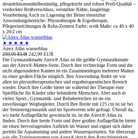
desinfektionsmittelbeständig, pflegeleicht und robust Profi-Qualität –
verdeckter Reißverschluss, verstärkte Nähte, langlebige
Verarbeitung Auch zu Lagerung der Beine einsetzbar
Anwendungsbereiche: Physiotherapie & Ergotherapie,
Pflegeeinrichtungen & Reha-Zentren Farbe: weiß Maße: ca 40 x 40
x 20/2 cm
★
★
★
★
★
Airex Atlas wasserblau
259,95 EUR
242,99 EUR
Die Gymnastikmatte Airex® Atlas ist die größte Gymnastikmatte
aus der Airex®-Matten-Serie. Durch ihre rechteckige Form und die
nicht abgerundeten Kanten ist ein Zusammenlegen mehrerer Matten
zu einer großen Fläche möglich. Ihre Anwendung findet sie vor
allen im physiotherapeutischen und ergotherapeutischen Bereich
wieder. Durch ihre Größe bietet sie während der Therapie eine
Spielfläche für Kinder oder behinderte Menschen. Aber auch in
vielen Sport-, Gymnastik- und Rehabereichen ist sie ein
zuverlässiger Wegbegleiter. Durch Ihre Breite mit 125 cm ist sie bei
der Seniorengymnastik und im Sportverein sehr gefragt. Überall da,
wo mehr Auflagefläche gewünscht ist, ist die Airex® Atlas zu
finden. Durch ihre breite Form und ihrer großen Auflagefläche bietet
sie einen hervorragenden Auftrieb im Wasser und eignet sich daher
perfekt für Aquatraining und andere Wassersportarten. Sie überzeugt
wie alle Trainingsmatten von Airex® durch ihre Rutschfestigkeit,