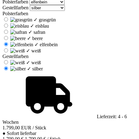
Polsterfarben
Gestellfarben
Polsterfarben
✓
grasgrün
✓
eisblau
✓
safran
✓
beere
✓
elfenbein
✓
weiß
Gestellfarben
✓
weiß
✓
silber
Lieferzeit: 4 - 6
Wochen
1.799,00
EUR
/ Stück
●
Sofort lieferbar
1.799,00 €
1.799,00 € / Stück