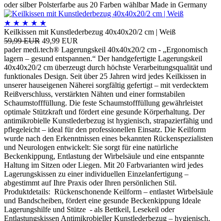
oder silber Polsterfarbe aus 20 Farben wählbar Made in Germany
★
★
★
★
★
Keilkissen mit Kunstlederbezug 40x40x20/2 cm | Weiß
59,99 EUR
49,99 EUR
pader medi.tech® Lagerungskeil 40x40x20/2 cm - „Ergonomisch
lagern – gesund entspannen.“ Der handgefertigte Lagerungskeil
40x40x20/2 cm überzeugt durch höchste Verarbeitungsqualität und
funktionales Design. Seit über 25 Jahren wird jedes Keilkissen in
unserer hauseigenen Näherei sorgfältig gefertigt – mit verdecktem
Reißverschluss, verstärkten Nähten und einer formstabilen
Schaumstofffüllung. Die feste Schaumstofffüllung gewährleistet
optimale Stützkraft und fördert eine gesunde Körperhaltung. Der
antimikrobielle Kunstlederbezug ist hygienisch, strapazierfähig und
pflegeleicht – ideal für den professionellen Einsatz. Die Keilform
wurde nach den Erkenntnissen eines bekannten Rückenspezialisten
und Neurologen entwickelt: Sie sorgt für eine natürliche
Beckenkippung, Entlastung der Wirbelsäule und eine entspannte
Haltung im Sitzen oder Liegen. Mit 20 Farbvarianten wird jedes
Lagerungskissen zu einer individuellen Einzelanfertigung –
abgestimmt auf Ihre Praxis oder Ihren persönlichen Stil.
Produktdetails: Rückenschonende Keilform – entlastet Wirbelsäule
und Bandscheiben, fördert eine gesunde Beckenkippung Ideale
Lagerungshilfe und Stütze - als Bettkeil, Lesekeil oder
Entlastungskissen Antimikrobieller Kunstlederbezug – hygienisch,