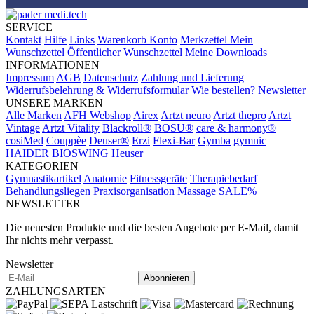
SERVICE
Kontakt
Hilfe
Links
Warenkorb
Konto
Merkzettel
Mein
Wunschzettel
Öffentlicher Wunschzettel
Meine Downloads
INFORMATIONEN
Impressum
AGB
Datenschutz
Zahlung und Lieferung
Widerrufsbelehrung & Widerrufsformular
Wie bestellen?
Newsletter
UNSERE MARKEN
Alle Marken
AFH Webshop
Airex
Artzt neuro
Artzt thepro
Artzt
Vintage
Artzt Vitality
Blackroll®
BOSU®
care & harmony®
cosiMed
Couppèe
Deuser®
Erzi
Flexi-Bar
Gymba
gymnic
HAIDER BIOSWING
Heuser
KATEGORIEN
Gymnastikartikel
Anatomie
Fitnessgeräte
Therapiebedarf
Behandlungsliegen
Praxisorganisation
Massage
SALE%
NEWSLETTER
Die neuesten Produkte und die besten Angebote per E-Mail, damit
Ihr nichts mehr verpasst.
Newsletter
Abonnieren
ZAHLUNGSARTEN