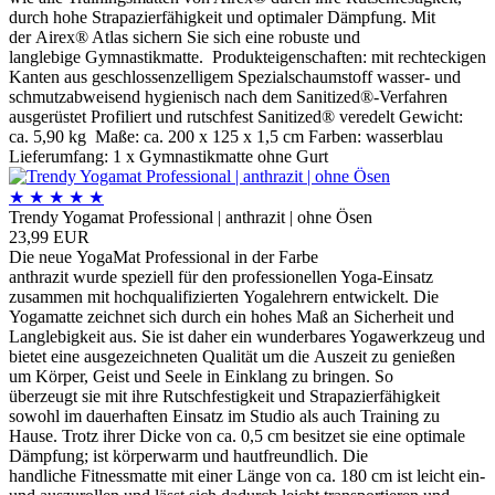
durch hohe Strapazierfähigkeit und optimaler Dämpfung. Mit
der Airex® Atlas sichern Sie sich eine robuste und
langlebige Gymnastikmatte. Produkteigenschaften: mit rechteckigen
Kanten aus geschlossenzelligem Spezialschaumstoff wasser- und
schmutzabweisend hygienisch nach dem Sanitized®-Verfahren
ausgerüstet Profiliert und rutschfest Sanitized® veredelt Gewicht:
ca. 5,90 kg Maße: ca. 200 x 125 x 1,5 cm Farben: wasserblau
Lieferumfang: 1 x Gymnastikmatte ohne Gurt
★
★
★
★
★
Trendy Yogamat Professional | anthrazit | ohne Ösen
23,99 EUR
Die neue YogaMat Professional in der Farbe
anthrazit wurde speziell für den professionellen Yoga-Einsatz
zusammen mit hochqualifizierten Yogalehrern entwickelt. Die
Yogamatte zeichnet sich durch ein hohes Maß an Sicherheit und
Langlebigkeit aus. Sie ist daher ein wunderbares Yogawerkzeug und
bietet eine ausgezeichneten Qualität um die Auszeit zu genießen
um Körper, Geist und Seele in Einklang zu bringen. So
überzeugt sie mit ihre Rutschfestigkeit und Strapazierfähigkeit
sowohl im dauerhaften Einsatz im Studio als auch Training zu
Hause. Trotz ihrer Dicke von ca. 0,5 cm besitzet sie eine optimale
Dämpfung; ist körperwarm und hautfreundlich. Die
handliche Fitnessmatte mit einer Länge von ca. 180 cm ist leicht ein-