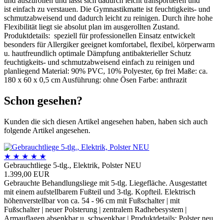
und auszurollen und lässt sich dadurch leicht transportieren und
ist einfach zu verstauen. Die Gymnastikmatte ist feuchtigkeits- und
schmutzabweisend und dadurch leicht zu reinigen. Durch ihre hohe
Flexibilität liegt sie absolut plan im ausgerollten Zustand.
Produktdetails: speziell für professionellen Einsatz entwickelt
besonders für Allergiker geeignet komfortabel, flexibel, körperwarm
u. hautfreundlich optimale Dämpfung antibakterieller Schutz
feuchtigkeits- und schmutzabweisend einfach zu reinigen und
planliegend Material: 90% PVC, 10% Polyester, 6p frei Maße: ca.
180 x 60 x 0,5 cm Ausführung: ohne Ösen Farbe: anthrazit
Schon gesehen?
Kunden die sich diesen Artikel angesehen haben, haben sich auch
folgende Artikel angesehen.
★
★
★
★
★
Gebrauchtliege 5-tlg., Elektrik, Polster NEU
1.399,00 EUR
Gebrauchte Behandlungsliege mit 5-tlg. Liegefläche. Ausgestattet
mit einem aufstellbarem Fußteil und 3-tlg. Kopfteil. Elektrisch
höhenverstellbar von ca. 54 - 96 cm mit Fußschalter | mit
Fußschalter | neuer Polsterung | zentralem Radhebesystem |
Armauflagen absenkbar u. schwenkbar | Produktdetails: Polster neu,