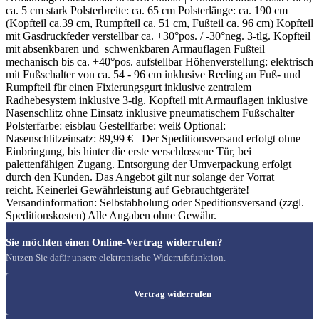
ca. 5 cm stark Polsterbreite: ca. 65 cm Polsterlänge: ca. 190 cm
(Kopfteil ca.39 cm, Rumpfteil ca. 51 cm, Fußteil ca. 96 cm) Kopfteil
mit Gasdruckfeder verstellbar ca. +30°pos. / -30°neg. 3-tlg. Kopfteil
mit absenkbaren und schwenkbaren Armauflagen Fußteil
mechanisch bis ca. +40°pos. aufstellbar Höhenverstellung: elektrisch
mit Fußschalter von ca. 54 - 96 cm inklusive Reeling an Fuß- und
Rumpfteil für einen Fixierungsgurt inklusive zentralem
Radhebesystem inklusive 3-tlg. Kopfteil mit Armauflagen inklusive
Nasenschlitz ohne Einsatz inklusive pneumatischem Fußschalter
Polsterfarbe: eisblau Gestellfarbe: weiß Optional:
Nasenschlitzeinsatz: 89,99 € Der Speditionsversand erfolgt ohne
Einbringung, bis hinter die erste verschlossene Tür, bei
palettenfähigen Zugang. Entsorgung der Umverpackung erfolgt
durch den Kunden. Das Angebot gilt nur solange der Vorrat
reicht. Keinerlei Gewährleistung auf Gebrauchtgeräte!
Versandinformation: Selbstabholung oder Speditionsversand (zzgl.
Speditionskosten) Alle Angaben ohne Gewähr.
Sie möchten einen Online-Vertrag widerrufen?
Nutzen Sie dafür unsere elektronische Widerrufsfunktion.
Vertrag widerrufen