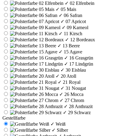
✓
02 Elfenbein
✓
05 Mais
✓
06 Safran
✓
07 Apricot
✓
09 Karneol
✓
11 Kirsch
✓
12 Bordeaux
✓
13 Beere
✓
15 Agave
✓
16 Grasgrün
✓
17 Lindgrün
✓
30 Eisblau
✓
20 Atoll
✓
21 Royal
✓
31 Nougat
✓
26 Mocca
✓
27 Chrom
✓
28 Anthrazit
✓
29 Schwarz
Gestellfarbe
✓
Weiß
✓
Silber