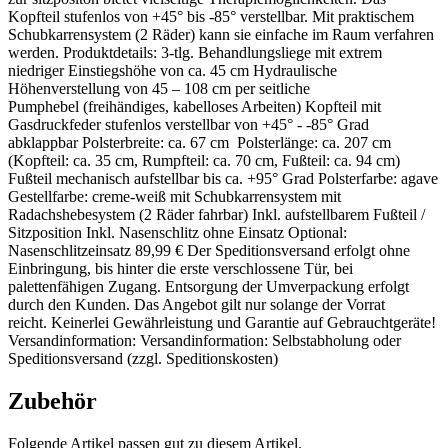
Kopfteil stufenlos von +45° bis -85° verstellbar. Mit praktischem
Schubkarrensystem (2 Räder) kann sie einfache im Raum verfahren
werden. Produktdetails: 3-tlg. Behandlungsliege mit extrem
niedriger Einstiegshöhe von ca. 45 cm Hydraulische
Höhenverstellung von 45 – 108 cm per seitliche
Pumphebel (freihändiges, kabelloses Arbeiten) Kopfteil mit
Gasdruckfeder stufenlos verstellbar von +45° - -85° Grad
abklappbar Polsterbreite: ca. 67 cm Polsterlänge: ca. 207 cm
(Kopfteil: ca. 35 cm, Rumpfteil: ca. 70 cm, Fußteil: ca. 94 cm)
Fußteil mechanisch aufstellbar bis ca. +95° Grad Polsterfarbe: agave
Gestellfarbe: creme-weiß mit Schubkarrensystem mit
Radachshebesystem (2 Räder fahrbar) Inkl. aufstellbarem Fußteil /
Sitzposition Inkl. Nasenschlitz ohne Einsatz Optional:
Nasenschlitzeinsatz 89,99 € Der Speditionsversand erfolgt ohne
Einbringung, bis hinter die erste verschlossene Tür, bei
palettenfähigen Zugang. Entsorgung der Umverpackung erfolgt
durch den Kunden. Das Angebot gilt nur solange der Vorrat
reicht. Keinerlei Gewährleistung und Garantie auf Gebrauchtgeräte!
Versandinformation: Versandinformation: Selbstabholung oder
Speditionsversand (zzgl. Speditionskosten)
Zubehör
Folgende Artikel passen gut zu diesem Artikel.