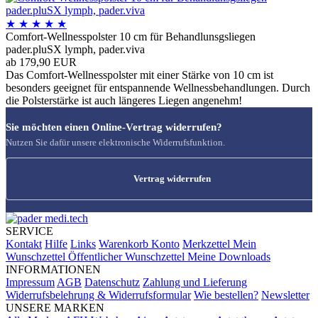
★
★
★
★
★
Comfort-Wellnesspolster 10 cm für Behandlunsgsliegen
pader.pluSX lymph, pader.viva
ab 179,90 EUR
Das Comfort-Wellnesspolster mit einer Stärke von 10 cm ist
besonders geeignet für entspannende Wellnessbehandlungen. Durch
die Polsterstärke ist auch längeres Liegen angenehm!
Sie möchten einen Online-Vertrag widerrufen?
Nutzen Sie dafür unsere elektronische Widerrufsfunktion.
Vertrag widerrufen
SERVICE
Kontakt
Hilfe
Links
Warenkorb
Konto
Merkzettel
Mein
Wunschzettel
Öffentlicher Wunschzettel
Meine Downloads
INFORMATIONEN
Impressum
AGB
Datenschutz
Zahlung und Lieferung
Widerrufsbelehrung & Widerrufsformular
Wie bestellen?
Newsletter
UNSERE MARKEN