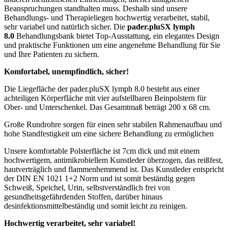
Beanspruchungen standhalten muss. Deshalb sind unsere
Behandlungs- und Therapieliegen hochwertig verarbeitet, stabil,
sehr variabel und natürlich sicher. Die
pader.pluSX lymph
8.0
Behandlungsbank bietet Top-Ausstattung, ein elegantes Design
und praktische Funktionen um eine angenehme Behandlung für Sie
und Ihre Patienten zu sichern.
Komfortabel, unempfindlich, sicher!
Die Liegefläche der pader.pluSX lymph 8.0 besteht aus einer
achteiligen Körperfläche mit vier aufstellbaren Beinpolstern für
Ober- und Unterschenkel. Das Gesamtmaß beträgt 200 x 68 cm.
Große Rundrohre sorgen für einen sehr stabilen Rahmenaufbau und
hohe Standfestigkeit um eine sichere Behandlung zu ermöglichen
Unsere komfortable Polsterfläche ist 7cm dick und mit einem
hochwertigem, antimikrobiellem Kunstleder überzogen, das reißfest,
hautverträglich und flammenhemmend ist. Das Kunstleder entspricht
der DIN EN 1021 1+2 Norm und ist somit beständig gegen
Schweiß, Speichel, Urin, selbstverständlich frei von
gesundheitsgefährdenden Stoffen, darüber hinaus
desinfektionsmittelbeständig und somit leicht zu reinigen.
Hochwertig verarbeitet, sehr variabel!