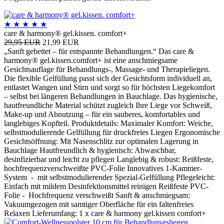
★
★
★
★
★
care & harmony® gel.kissen. comfort+
29,95 EUR
21,99 EUR
„Sanft gebettet – für entspannte Behandlungen.“ Das care &
harmony® gel.kissen.comfort+ ist eine anschmiegsame
Gesichtsauflage für Behandlungs-, Massage- und Therapieliegen.
Die flexible Gelfüllung passt sich der Gesichtsform individuell an,
entlastet Wangen und Stirn und sorgt so für höchsten Liegekomfort
– selbst bei längeren Behandlungen in Bauchlage. Das hygienische,
hautfreundliche Material schützt zugleich Ihre Liege vor Schweiß,
Make-up und Abnutzung – für ein sauberes, komfortables und
langlebiges Kopfteil. Produktdetails: Maximaler Komfort: Weiche,
selbstmodulierende Gelfüllung für druckfreies Liegen Ergonomische
Gesichtsöffnung: Mit Nasenschlitz zur optimalen Lagerung in
Bauchlage Hautfreundlich & hygienisch: Abwaschbar,
desinfizierbar und leicht zu pflegen Langlebig & robust: Reißfeste,
hochfrequenzverschweißte PVC-Folie Innovatives 1-Kammer-
System - mit selbstmodulierender Spezial-Gelfüllung Pflegeleicht:
Einfach mit mildem Desinfektionsmittel reinigen Reißfeste PVC-
Folie - Hochfrequenz verschweißt Sanft & anschmiegsam:
Vakuumgezogen mit samtiger Oberfläche für ein faltenfreies
Relaxen Lieferumfang: 1 x care & harmony gel.kissen comfort+