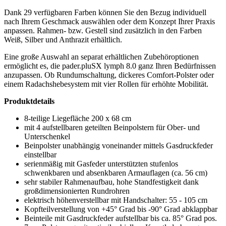
Dank 29 verfügbaren Farben können Sie den Bezug individuell
nach Ihrem Geschmack auswählen oder dem Konzept Ihrer Praxis
anpassen. Rahmen- bzw. Gestell sind zusätzlich in den Farben
Weiß, Silber und Anthrazit erhältlich.
Eine große Auswahl an separat erhältlichen Zubehöroptionen
ermöglicht es, die pader.pluSX lymph 8.0 ganz Ihren Bedürfnissen
anzupassen. Ob Rundumschaltung, dickeres Comfort-Polster oder
einem Radachshebesystem mit vier Rollen für erhöhte Mobilität.
Produktdetails
8-teilige Liegefläche 200 x 68 cm
mit 4 aufstellbaren geteilten Beinpolstern für Ober- und
Unterschenkel
Beinpolster unabhängig voneinander mittels Gasdruckfeder
einstellbar
serienmäßig mit Gasfeder unterstützten stufenlos
schwenkbaren und absenkbaren Armauflagen (ca. 56 cm)
sehr stabiler Rahmenaufbau, hohe Standfestigkeit dank
großdimensionierten Rundrohren
elektrisch höhenverstellbar mit Handschalter: 55 - 105 cm
Kopfteilverstellung von +45° Grad bis -90° Grad abklappbar
Beinteile mit Gasdruckfeder aufstellbar bis ca. 85° Grad pos.