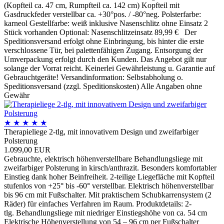
(Kopfteil ca. 47 cm, Rumpfteil ca. 142 cm) Kopfteil mit
Gasdruckfeder verstellbar ca. +30°pos. / -80°neg. Polsterfarbe:
karneol Gestellfarbe: weiß inklusive Nasenschlitz ohne Einsatz 2
Stück vorhanden Optional: Nasenschlitzeinsatz 89,99 € Der
Speditionsversand erfolgt ohne Einbringung, bis hinter die erste
verschlossene Tür, bei palettenfähigen Zugang. Entsorgung der
Umverpackung erfolgt durch den Kunden. Das Angebot gilt nur
solange der Vorrat reicht. Keinerlei Gewährleistung u. Garantie auf
Gebrauchtgeräte! Versandinformation: Selbstabholung o.
Speditionsversand (zzgl. Speditionskosten) Alle Angaben ohne
Gewähr
★
★
★
★
★
Therapieliege 2-tlg, mit innovativem Design und zweifarbiger
Polsterung
1.099,00 EUR
Gebrauchte, elektrisch höhenverstellbare Behandlungsliege mit
zweifarbiger Polsterung in kirsch/anthrazit. Besonders komfortabler
Einstieg dank hoher Beinfreiheit. 2-teilige Liegefläche mit Kopfteil
stufenlos von +25° bis -60° verstellbar. Elektrisch höhenverstellbar
bis 96 cm mit Fußschalter. Mit praktischem Schubkarrensystem (2
Räder) für einfaches Verfahren im Raum. Produktdetails: 2-
tlg. Behandlungsliege mit niedriger Einstiegshöhe von ca. 54 cm
Elektrische Höhenverstellung von 54 – 96 cm per Fußschalter