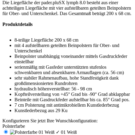
Die Liegefläche der pader.pluSX lymph 8.0 besteht aus einer
achtteiligen Liegefläche mit vier aufstellbaren geteilten Beinpolstern
für Ober- und Unterschenkel. Das Gesamtmaß beträgt 200 x 68 cm.
Produktdetails
8-teilige Liegefläche 200 x 68 cm
mit 4 aufstellbaren geteilten Beinpolstern für Ober- und
Unterschenkel
Beinpolster unabhängig voneinander mittels Gasdruckfeder
einstellbar
serienmäßig mit Gasfeder unterstützten stufenlos
schwenkbaren und absenkbaren Armauflagen (ca. 56 cm)
sehr stabiler Rahmenaufbau, hohe Standfestigkeit dank
großdimensionierten Rundrohren
hydraulisch höhenverstellbar: 56 - 98 cm
Kopfteilverstellung von +45° Grad bis -90° Grad abklappbar
Beinteile mit Gasdruckfeder aufstellbar bis ca. 85° Grad pos.
7 cm Polsterung mit antimikrobiellem Kunstlederbezug
Kunstlederbezug aus 29 Ku
Konfigurieren Sie jetzt Ihre Wunschkonfiguration:
Polsterfarbe
✓
01 Weiß