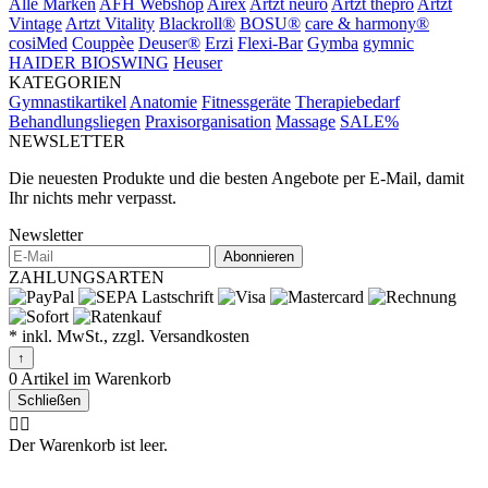
Alle Marken
AFH Webshop
Airex
Artzt neuro
Artzt thepro
Artzt
Vintage
Artzt Vitality
Blackroll®
BOSU®
care & harmony®
cosiMed
Couppèe
Deuser®
Erzi
Flexi-Bar
Gymba
gymnic
HAIDER BIOSWING
Heuser
KATEGORIEN
Gymnastikartikel
Anatomie
Fitnessgeräte
Therapiebedarf
Behandlungsliegen
Praxisorganisation
Massage
SALE%
NEWSLETTER
Die neuesten Produkte und die besten Angebote per E-Mail, damit
Ihr nichts mehr verpasst.
Newsletter
Abonnieren
ZAHLUNGSARTEN
* inkl. MwSt., zzgl. Versandkosten
↑
0 Artikel im Warenkorb
Schließen
🤷‍♂️
Der Warenkorb ist leer.