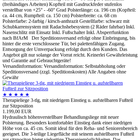
(freihändiges Arbeiten) Kopfteil mit Gasdruckfeder stufenlos
verstellbar von +25° - -60° Grad Polsterlänge: ca. 196 cm (Kopfteil:
ca. 44 cm, Rumpfteil: ca. 150 cm) Polsterbreite: ca. 68 cm
Polsterfarbe: 2-farbig / kirsch-anthrazit Gestellfarbe: schwarz mit
Schubkarrensystem mit Radachshebesystem (2 Räder fahrbar) Inkl.
Nasenschlitz mit Einsatz Inkl. Fußschalter Inkl. Absperrfunktion
nach BfArM Der Speditionsversand erfolgt ohne Einbringung, bis
hinter die erste verschlossene Tür, bei palettenfähigen Zugang.
Entsorgung der Umverpackung erfolgt durch den Kunden. Das
Angebot gilt nur solange der Vorrat reicht. Keinerlei Gewährleistung
und Garantie auf Gebrauchtgeräte!
Versandinformation: Versandinformation: Selbstabholung oder
Speditionsversand (zzgl. Speditionskosten) Alle Angaben ohne
Gewähr
★
★
★
★
★
Therapieliege 3-tlg, mit niedrigem Einstieg u. aufstellbaren Fußteil
zur Sitzposition
1.199,00 EUR
Hydraulisch höhenverstellbare Behandlungsliege mit neuer
Polsterung. Besonders komfortabler Einstieg dank einer niedrigen
Höhe von ca. 45 cm. Somit ideal für den Reha- und Seniorenbereich
geeignet. Die 3-teilige Liegefläche mit seinem aufstellbaren Fußteil
zur sitzpositon bietet vielseitige Therapiemöglichkeiten. Das