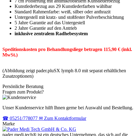
7 cm Polsterung mit antimikrobiellem Kunstlederbezug
Kunstlederbezug aus 29 Kunstlederfarben wählbar
Standard Rahmenfarbe: weiß, silber oder anthrazit
Untergestell mit kratz- und stoßfester Pulverbeschichtung
5 Jahre Garantie auf das Untergestell
2 Jahre Garantie auf den Antrieb
inklusive zentralem Radhebesystem
Speditionskosten pro Behandlungsliege betragen 115,90 € (inkl.
MwSt.)
(Abbildung zeigt pader.pluSX lymph 8.0 mit separat erhältlichen
Zusatzoptionen)
Persönliche Beratung
Fragen zum Produkt?
Unser Kundenservice hilft Ihnen gerne bei Auswahl und Bestellung.
☎
05251/778077
✉
Zum Kontaktformular
Marke
pader medi.tech® ist ein deutsches Unternehmen, das sich auf die