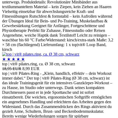
unterwegs. Produktdetails: Revolutionäre Minibänder aus
textilummanteltem Material – kein Ziepen, kein Ziehen an Haaren
Vielseitig einsetzbar für abwechslungsreiche Kraft- und
Fitnessübungen Rutschfest & formstabil – kein Aufrollen während
der Übungen Ideal für Bein- und Po-Training, Muskelaufbau &
Gewebestärkung Geeignet für Anfänger, Fortgeschrittene und
Physiotherapie Perfekt für Zuhause, Fitnessstudio oder Reisen
Angenehme, weiche Haptik dank Textilstoff Leicht zu reinigen –
waschbar bis 60 °C Farbe/Widerstand: kirsch/extra-stark Maße: 3,2
× 58 cm (flachliegend) Lieferumfang: 1 x top|vit® Loop Band,
kirsch
★
★
★
★
★
top | vit® pilates.ring, ca. Ø 38 cm, schwarz
18,95 EUR
8,99 EUR
top | vit® Pilates-Ring - „Klein, handlich, effektiv – dein Workout
immer dabei.“ Der top | vit® Pilates-Ring (Ø 38 cm, schwarz) ist
das ideale Trainingsgerät für ein intensives Ganzkörper-Workout –
zu Hause, im Studio oder unterwegs. Dank seines kompakten
Durchmessers passt er in jede Sporttasche und ist sofort
einsatzbereit. Die weichen, ergonomischen Softgriffe ermöglichen
ein angenehmes Handling und erleichtern das Arbeiten gegen den
Widerstand. Durch das Zusammendrücken des Rings aktivierst du
gezielt Arme, Schultern, Brust- und Beckenbodenmuskulatur.
Bereits wenige Wiederholungen sorgen für spürbare