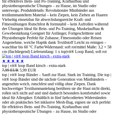
für effektives Bein- und Po-Training, Kraftaufbau und
physiotherapeutische Übungen – zu Hause, im Studio oder
unterwegs. Produktdetails: Revolutionäre Minibänder aus
textilummanteltem Material – kein Ziepen, kein Ziehen an Haaren
Vielseitig einsetzbar für abwechslungsreiche Kraft- und
Fitnessübungen Rutschfest & formstabil – kein Aufrollen während
der Übungen Ideal für Bein- und Po-Training, Muskelaufbau &
Gewebestärkung Geeignet für Anfänger, Fortgeschrittene und
Physiotherapie Perfekt für Zuhause, Fitnessstudio oder Reisen
Angenehme, weiche Haptik dank Textilstoff Leicht zu reinigen –
waschbar bis 60 °C Farbe/Widerstand: soft rot/mittel Maße: 3,2 × 58
cm (flachliegend) Lieferumfang: 1 x top|vit® Loop Band, soft rot
★
★
★
★
★
top | vit® loop Band kirsch - extra-stark
7,99 EUR
5,99 EUR
top | vit® loop Bänder – Sanft zur Haut. Stark im Training. Die top |
vit® loop Bänder sind die nächste Generation von Minibändern –
angenehm weich, rutschfest und völlig ohne Ziepen. Dank
hochwertiger Textilummantelung berühren sie die Haut nicht direkt,
rollen sich nicht auf und sind dadurch besonders komfortabel sowie
ideal für Allergiker. Erhältlich in fünf farbcodierten Widerständen
oder als praktisches Set inklusive Mesh-Bag, eignen sie sich perfekt
für effektives Bein- und Po-Training, Kraftaufbau und
physiotherapeutische Übungen – zu Hause, im Studio oder