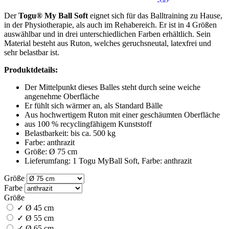
Der
Togu® My Ball Soft
eignet sich für das Balltraining zu Hause,
in der Physiotherapie, als auch im Rehabereich. Er ist in 4 Größen
auswählbar und in drei unterschiedlichen Farben erhältlich. Sein
Material besteht aus Ruton, welches geruchsneutal, latexfrei und
sehr belastbar ist.
Produktdetails:
Der Mittelpunkt dieses Balles steht durch seine weiche
angenehme Oberfläche
Er fühlt sich wärmer an, als Standard Bälle
Aus hochwertigem Ruton mit einer geschäumten Oberfläche
aus 100 % recyclingfähigem Kunststoff
Belastbarkeit: bis ca. 500 kg
Farbe: anthrazit
Größe: Ø 75 cm
Lieferumfang: 1 Togu MyBall Soft, Farbe: anthrazit
Größe
Farbe
Größe
✓
Ø 45 cm
✓
Ø 55 cm
✓
Ø 65 cm