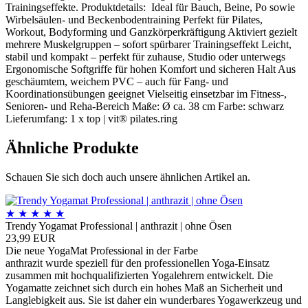
Trainingseffekte. Produktdetails: Ideal für Bauch, Beine, Po sowie
Wirbelsäulen- und Beckenbodentraining Perfekt für Pilates,
Workout, Bodyforming und Ganzkörperkräftigung Aktiviert gezielt
mehrere Muskelgruppen – sofort spürbarer Trainingseffekt Leicht,
stabil und kompakt – perfekt für zuhause, Studio oder unterwegs
Ergonomische Softgriffe für hohen Komfort und sicheren Halt Aus
geschäumtem, weichem PVC – auch für Fang- und
Koordinationsübungen geeignet Vielseitig einsetzbar im Fitness-,
Senioren- und Reha-Bereich Maße: Ø ca. 38 cm Farbe: schwarz
Lieferumfang: 1 x top | vit® pilates.ring
Ähnliche Produkte
Schauen Sie sich doch auch unsere ähnlichen Artikel an.
★
★
★
★
★
Trendy Yogamat Professional | anthrazit | ohne Ösen
23,99 EUR
Die neue YogaMat Professional in der Farbe
anthrazit wurde speziell für den professionellen Yoga-Einsatz
zusammen mit hochqualifizierten Yogalehrern entwickelt. Die
Yogamatte zeichnet sich durch ein hohes Maß an Sicherheit und
Langlebigkeit aus. Sie ist daher ein wunderbares Yogawerkzeug und