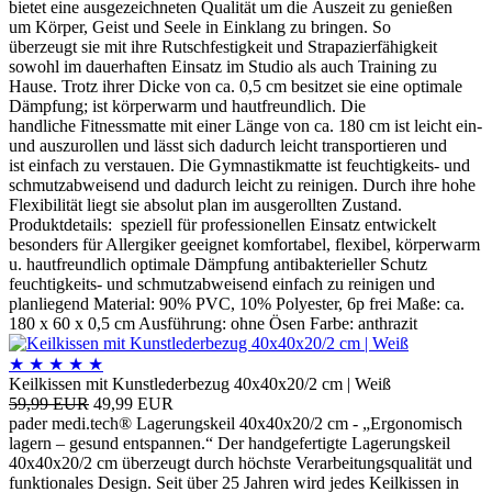
bietet eine ausgezeichneten Qualität um die Auszeit zu genießen
um Körper, Geist und Seele in Einklang zu bringen. So
überzeugt sie mit ihre Rutschfestigkeit und Strapazierfähigkeit
sowohl im dauerhaften Einsatz im Studio als auch Training zu
Hause. Trotz ihrer Dicke von ca. 0,5 cm besitzet sie eine optimale
Dämpfung; ist körperwarm und hautfreundlich. Die
handliche Fitnessmatte mit einer Länge von ca. 180 cm ist leicht ein-
und auszurollen und lässt sich dadurch leicht transportieren und
ist einfach zu verstauen. Die Gymnastikmatte ist feuchtigkeits- und
schmutzabweisend und dadurch leicht zu reinigen. Durch ihre hohe
Flexibilität liegt sie absolut plan im ausgerollten Zustand.
Produktdetails: speziell für professionellen Einsatz entwickelt
besonders für Allergiker geeignet komfortabel, flexibel, körperwarm
u. hautfreundlich optimale Dämpfung antibakterieller Schutz
feuchtigkeits- und schmutzabweisend einfach zu reinigen und
planliegend Material: 90% PVC, 10% Polyester, 6p frei Maße: ca.
180 x 60 x 0,5 cm Ausführung: ohne Ösen Farbe: anthrazit
★
★
★
★
★
Keilkissen mit Kunstlederbezug 40x40x20/2 cm | Weiß
59,99 EUR
49,99 EUR
pader medi.tech® Lagerungskeil 40x40x20/2 cm - „Ergonomisch
lagern – gesund entspannen.“ Der handgefertigte Lagerungskeil
40x40x20/2 cm überzeugt durch höchste Verarbeitungsqualität und
funktionales Design. Seit über 25 Jahren wird jedes Keilkissen in