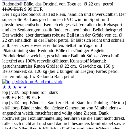
Redondo® Bälle, das Original von Togu ca. Ø 22 cm | petrol
11,90 EUR
9,99 EUR
Der Togu Redondo® Ball ist klein, handlich und unverzichtbar. Der
super-softe Ball aus geschäumten PVC wird im Sport- und
physiotherapeutischen Bereich eingesetzt. Vor allem im Rehasport
und der Seniorengymnastik findet er einen hohen Beliebtheitsgrad.
Der weiche, aber durchaus robuste Ball ist in der Größe von ca. Ø
22 cm erhältlich, in der Farbe: petrol. Er läßt sich leicht und schnell
aufblasen, sowie wieder entlüften. Selbst im Yoga- und
Pilatestraining sind Redondo Bälle ein ständiger Begleiter.
Produktdetails: weicher, geschäumter Ball mit Stöpsel-Verschluß
latexfrei aus 100% recyclingfähigem Kunststoff Material:
geruchsneutrales Ruton Größe: Ø 22 cm, Gewicht: ca. 150 g
Belastbarkeit: ca. 120 kg (bei Übungen im Liegen) Farbe: petrol
Lieferumfang: 1 x Redondo Ball, petrol
★
★
★
★
★
top | vit® loop Band rot - stark
7,99 EUR
5,99 EUR
top | vit® loop Bänder – Sanft zur Haut. Stark im Training. Die top |
vit® loop Bänder sind die nächste Generation von Minibändern –
angenehm weich, rutschfest und völlig ohne Ziepen. Dank
hochwertiger Textilummantelung berühren sie die Haut nicht direkt,
rollen sich nicht auf und sind dadurch besonders komfortabel sowie
ideal für Allergiker. Erhältlich in fünf farbcodierten Widerständen