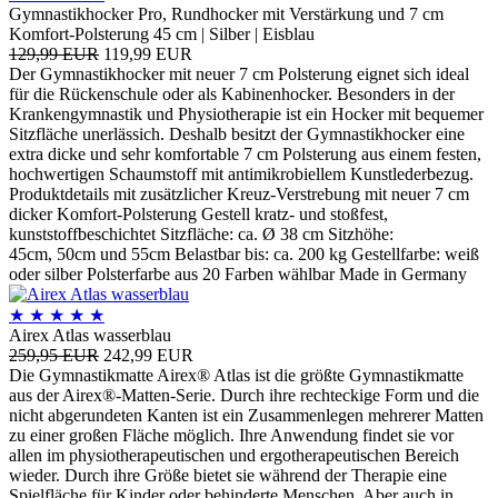
Gymnastikhocker Pro, Rundhocker mit Verstärkung und 7 cm
Komfort-Polsterung 45 cm | Silber | Eisblau
129,99 EUR
119,99 EUR
Der Gymnastikhocker mit neuer 7 cm Polsterung eignet sich ideal
für die Rückenschule oder als Kabinenhocker. Besonders in der
Krankengymnastik und Physiotherapie ist ein Hocker mit bequemer
Sitzfläche unerlässich. Deshalb besitzt der Gymnastikhocker eine
extra dicke und sehr komfortable 7 cm Polsterung aus einem festen,
hochwertigen Schaumstoff mit antimikrobiellem Kunstlederbezug.
Produktdetails mit zusätzlicher Kreuz-Verstrebung mit neuer 7 cm
dicker Komfort-Polsterung Gestell kratz- und stoßfest,
kunststoffbeschichtet Sitzfläche: ca. Ø 38 cm Sitzhöhe:
45cm, 50cm und 55cm Belastbar bis: ca. 200 kg Gestellfarbe: weiß
oder silber Polsterfarbe aus 20 Farben wählbar Made in Germany
★
★
★
★
★
Airex Atlas wasserblau
259,95 EUR
242,99 EUR
Die Gymnastikmatte Airex® Atlas ist die größte Gymnastikmatte
aus der Airex®-Matten-Serie. Durch ihre rechteckige Form und die
nicht abgerundeten Kanten ist ein Zusammenlegen mehrerer Matten
zu einer großen Fläche möglich. Ihre Anwendung findet sie vor
allen im physiotherapeutischen und ergotherapeutischen Bereich
wieder. Durch ihre Größe bietet sie während der Therapie eine
Spielfläche für Kinder oder behinderte Menschen. Aber auch in