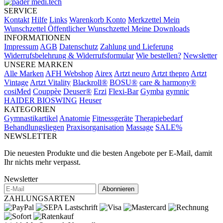
SERVICE
Kontakt
Hilfe
Links
Warenkorb
Konto
Merkzettel
Mein
Wunschzettel
Öffentlicher Wunschzettel
Meine Downloads
INFORMATIONEN
Impressum
AGB
Datenschutz
Zahlung und Lieferung
Widerrufsbelehrung & Widerrufsformular
Wie bestellen?
Newsletter
UNSERE MARKEN
Alle Marken
AFH Webshop
Airex
Artzt neuro
Artzt thepro
Artzt
Vintage
Artzt Vitality
Blackroll®
BOSU®
care & harmony®
cosiMed
Couppèe
Deuser®
Erzi
Flexi-Bar
Gymba
gymnic
HAIDER BIOSWING
Heuser
KATEGORIEN
Gymnastikartikel
Anatomie
Fitnessgeräte
Therapiebedarf
Behandlungsliegen
Praxisorganisation
Massage
SALE%
NEWSLETTER
Die neuesten Produkte und die besten Angebote per E-Mail, damit
Ihr nichts mehr verpasst.
Newsletter
Abonnieren
ZAHLUNGSARTEN