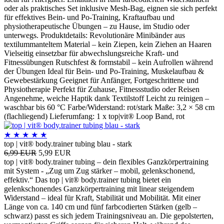
oder als praktisches Set inklusive Mesh-Bag, eignen sie sich perfekt
für effektives Bein- und Po-Training, Kraftaufbau und
physiotherapeutische Übungen – zu Hause, im Studio oder
unterwegs. Produktdetails: Revolutionäre Minibänder aus
textilummanteltem Material – kein Ziepen, kein Ziehen an Haaren
Vielseitig einsetzbar für abwechslungsreiche Kraft- und
Fitnessübungen Rutschfest & formstabil – kein Aufrollen während
der Übungen Ideal für Bein- und Po-Training, Muskelaufbau &
Gewebestärkung Geeignet für Anfänger, Fortgeschrittene und
Physiotherapie Perfekt für Zuhause, Fitnessstudio oder Reisen
Angenehme, weiche Haptik dank Textilstoff Leicht zu reinigen –
waschbar bis 60 °C Farbe/Widerstand: rot/stark Maße: 3,2 × 58 cm
(flachliegend) Lieferumfang: 1 x top|vit® Loop Band, rot
★
★
★
★
★
top | vit® body.trainer tubing blau - stark
6,99 EUR
5,99 EUR
top | vit® body.trainer tubing – dein flexibles Ganzkörpertraining
mit System - „Zug um Zug stärker – mobil, gelenkschonend,
effektiv.“ Das top | vit® body.trainer tubing bietet ein
gelenkschonendes Ganzkörpertraining mit linear steigendem
Widerstand – ideal für Kraft, Stabilität und Mobilität. Mit einer
Länge von ca. 140 cm und fünf farbcodierten Stärken (gelb –
schwarz) passt es sich jedem Trainingsniveau an. Die gepolsterten,