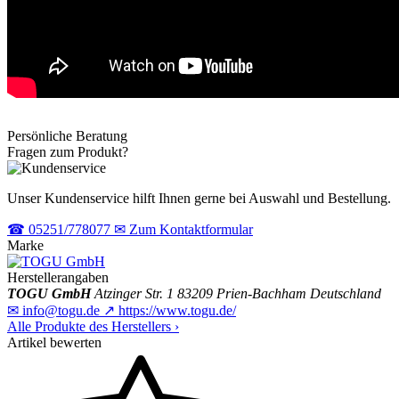
Persönliche Beratung
Fragen zum Produkt?
Unser Kundenservice hilft Ihnen gerne bei Auswahl und Bestellung.
☎
05251/778077
✉
Zum Kontaktformular
Marke
Herstellerangaben
TOGU GmbH
Atzinger Str. 1
83209 Prien-Bachham
Deutschland
✉
info@togu.de
↗
https://www.togu.de/
Alle Produkte des Herstellers
›
Artikel bewerten