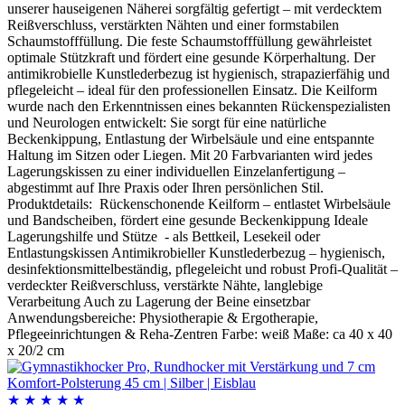
unserer hauseigenen Näherei sorgfältig gefertigt – mit verdecktem
Reißverschluss, verstärkten Nähten und einer formstabilen
Schaumstofffüllung. Die feste Schaumstofffüllung gewährleistet
optimale Stützkraft und fördert eine gesunde Körperhaltung. Der
antimikrobielle Kunstlederbezug ist hygienisch, strapazierfähig und
pflegeleicht – ideal für den professionellen Einsatz. Die Keilform
wurde nach den Erkenntnissen eines bekannten Rückenspezialisten
und Neurologen entwickelt: Sie sorgt für eine natürliche
Beckenkippung, Entlastung der Wirbelsäule und eine entspannte
Haltung im Sitzen oder Liegen. Mit 20 Farbvarianten wird jedes
Lagerungskissen zu einer individuellen Einzelanfertigung –
abgestimmt auf Ihre Praxis oder Ihren persönlichen Stil.
Produktdetails: Rückenschonende Keilform – entlastet Wirbelsäule
und Bandscheiben, fördert eine gesunde Beckenkippung Ideale
Lagerungshilfe und Stütze - als Bettkeil, Lesekeil oder
Entlastungskissen Antimikrobieller Kunstlederbezug – hygienisch,
desinfektionsmittelbeständig, pflegeleicht und robust Profi-Qualität –
verdeckter Reißverschluss, verstärkte Nähte, langlebige
Verarbeitung Auch zu Lagerung der Beine einsetzbar
Anwendungsbereiche: Physiotherapie & Ergotherapie,
Pflegeeinrichtungen & Reha-Zentren Farbe: weiß Maße: ca 40 x 40
x 20/2 cm
★
★
★
★
★