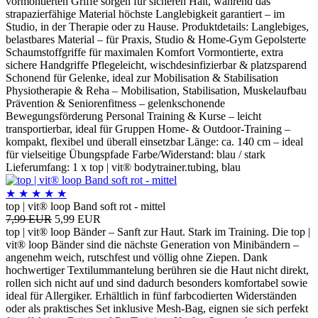
vormontierten Griffe sorgen für sicheren Halt, während das
strapazierfähige Material höchste Langlebigkeit garantiert – im
Studio, in der Therapie oder zu Hause. Produktdetails: Langlebiges,
belastbares Material – für Praxis, Studio & Home-Gym Gepolsterte
Schaumstoffgriffe für maximalen Komfort Vormontierte, extra
sichere Handgriffe Pflegeleicht, wischdesinfizierbar & platzsparend
Schonend für Gelenke, ideal zur Mobilisation & Stabilisation
Physiotherapie & Reha – Mobilisation, Stabilisation, Muskelaufbau
Prävention & Seniorenfitness – gelenkschonende
Bewegungsförderung Personal Training & Kurse – leicht
transportierbar, ideal für Gruppen Home- & Outdoor-Training –
kompakt, flexibel und überall einsetzbar Länge: ca. 140 cm – ideal
für vielseitige Übungspfade Farbe/Widerstand: blau / stark
Lieferumfang: 1 x top | vit® bodytrainer.tubing, blau
★
★
★
★
★
top | vit® loop Band soft rot - mittel
7,99 EUR
5,99 EUR
top | vit® loop Bänder – Sanft zur Haut. Stark im Training. Die top |
vit® loop Bänder sind die nächste Generation von Minibändern –
angenehm weich, rutschfest und völlig ohne Ziepen. Dank
hochwertiger Textilummantelung berühren sie die Haut nicht direkt,
rollen sich nicht auf und sind dadurch besonders komfortabel sowie
ideal für Allergiker. Erhältlich in fünf farbcodierten Widerständen
oder als praktisches Set inklusive Mesh-Bag, eignen sie sich perfekt