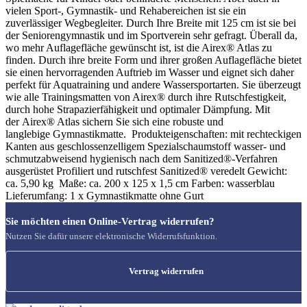
vielen Sport-, Gymnastik- und Rehabereichen ist sie ein
zuverlässiger Wegbegleiter. Durch Ihre Breite mit 125 cm ist sie bei
der Seniorengymnastik und im Sportverein sehr gefragt. Überall da,
wo mehr Auflagefläche gewünscht ist, ist die Airex® Atlas zu
finden. Durch ihre breite Form und ihrer großen Auflagefläche bietet
sie einen hervorragenden Auftrieb im Wasser und eignet sich daher
perfekt für Aquatraining und andere Wassersportarten. Sie überzeugt
wie alle Trainingsmatten von Airex® durch ihre Rutschfestigkeit,
durch hohe Strapazierfähigkeit und optimaler Dämpfung. Mit
der Airex® Atlas sichern Sie sich eine robuste und
langlebige Gymnastikmatte. Produkteigenschaften: mit rechteckigen
Kanten aus geschlossenzelligem Spezialschaumstoff wasser- und
schmutzabweisend hygienisch nach dem Sanitized®-Verfahren
ausgerüstet Profiliert und rutschfest Sanitized® veredelt Gewicht:
ca. 5,90 kg Maße: ca. 200 x 125 x 1,5 cm Farben: wasserblau
Lieferumfang: 1 x Gymnastikmatte ohne Gurt
Sie möchten einen Online-Vertrag widerrufen?
Nutzen Sie dafür unsere elektronische Widerrufsfunktion.
Vertrag widerrufen