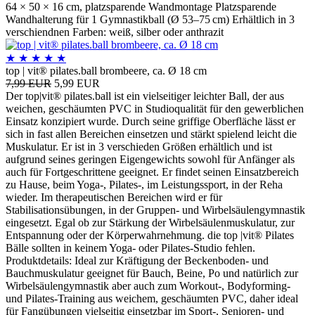
64 × 50 × 16 cm, platzsparende Wandmontage Platzsparende
Wandhalterung für 1 Gymnastikball (Ø 53–75 cm) Erhältlich in 3
verschiendnen Farben: weiß, silber oder anthrazit
★
★
★
★
★
top | vit® pilates.ball brombeere, ca. Ø 18 cm
7,99 EUR
5,99 EUR
Der top|vit® pilates.ball ist ein vielseitiger leichter Ball, der aus
weichen, geschäumten PVC in Studioqualität für den gewerblichen
Einsatz konzipiert wurde. Durch seine griffige Oberfläche lässt er
sich in fast allen Bereichen einsetzen und stärkt spielend leicht die
Muskulatur. Er ist in 3 verschieden Größen erhältlich und ist
aufgrund seines geringen Eigengewichts sowohl für Anfänger als
auch für Fortgeschrittene geeignet. Er findet seinen Einsatzbereich
zu Hause, beim Yoga-, Pilates-, im Leistungssport, in der Reha
wieder. Im therapeutischen Bereichen wird er für
Stabilisationsübungen, in der Gruppen- und Wirbelsäulengymnastik
eingesetzt. Egal ob zur Stärkung der Wirbelsäulenmuskulatur, zur
Entspannung oder der Körperwahrnehmung. die top |vit® Pilates
Bälle sollten in keinem Yoga- oder Pilates-Studio fehlen.
Produktdetails: Ideal zur Kräftigung der Beckenboden- und
Bauchmuskulatur geeignet für Bauch, Beine, Po und natürlich zur
Wirbelsäulengymnastik aber auch zum Workout-, Bodyforming-
und Pilates-Training aus weichem, geschäumten PVC, daher ideal
für Fangübungen vielseitig einsetzbar im Sport-, Senioren- und