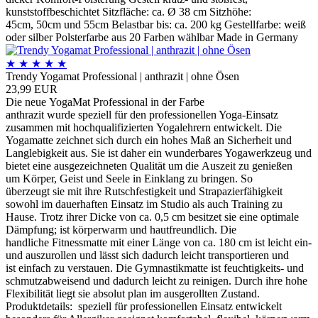
kunststoffbeschichtet Sitzfläche: ca. Ø 38 cm Sitzhöhe:
45cm, 50cm und 55cm Belastbar bis: ca. 200 kg Gestellfarbe: weiß
oder silber Polsterfarbe aus 20 Farben wählbar Made in Germany
★
★
★
★
★
Trendy Yogamat Professional | anthrazit | ohne Ösen
23,99 EUR
Die neue YogaMat Professional in der Farbe
anthrazit wurde speziell für den professionellen Yoga-Einsatz
zusammen mit hochqualifizierten Yogalehrern entwickelt. Die
Yogamatte zeichnet sich durch ein hohes Maß an Sicherheit und
Langlebigkeit aus. Sie ist daher ein wunderbares Yogawerkzeug und
bietet eine ausgezeichneten Qualität um die Auszeit zu genießen
um Körper, Geist und Seele in Einklang zu bringen. So
überzeugt sie mit ihre Rutschfestigkeit und Strapazierfähigkeit
sowohl im dauerhaften Einsatz im Studio als auch Training zu
Hause. Trotz ihrer Dicke von ca. 0,5 cm besitzet sie eine optimale
Dämpfung; ist körperwarm und hautfreundlich. Die
handliche Fitnessmatte mit einer Länge von ca. 180 cm ist leicht ein-
und auszurollen und lässt sich dadurch leicht transportieren und
ist einfach zu verstauen. Die Gymnastikmatte ist feuchtigkeits- und
schmutzabweisend und dadurch leicht zu reinigen. Durch ihre hohe
Flexibilität liegt sie absolut plan im ausgerollten Zustand.
Produktdetails: speziell für professionellen Einsatz entwickelt