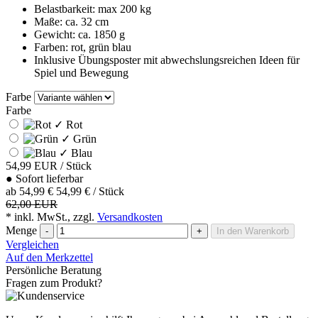
Belastbarkeit: max 200 kg
Maße: ca. 32 cm
Gewicht: ca. 1850 g
Farben: rot, grün blau
Inklusive Übungsposter mit abwechslungsreichen Ideen für
Spiel und Bewegung
Farbe
Farbe
✓
Rot
✓
Grün
✓
Blau
54,99
EUR
/ Stück
●
Sofort lieferbar
ab
54,99 €
54,99 € / Stück
62,00 EUR
* inkl. MwSt., zzgl.
Versandkosten
Menge
-
+
In den Warenkorb
Vergleichen
Auf den Merkzettel
Persönliche Beratung
Fragen zum Produkt?