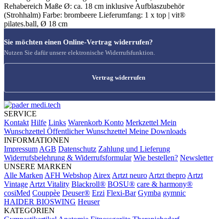
Rehabereich Maße Ø: ca. 18 cm inklusive Aufblaszubehör
(Strohhalm) Farbe: brombeere Lieferumfang: 1 x top | vit®
pilates.ball, Ø 18 cm
Sie möchten einen Online-Vertrag widerrufen?
Nutzen Sie dafür unsere elektronische Widerrufsfunktion.
Vertrag widerrufen
SERVICE
Kontakt
Hilfe
Links
Warenkorb
Konto
Merkzettel
Mein
Wunschzettel
Öffentlicher Wunschzettel
Meine Downloads
INFORMATIONEN
Impressum
AGB
Datenschutz
Zahlung und Lieferung
Widerrufsbelehrung & Widerrufsformular
Wie bestellen?
Newsletter
UNSERE MARKEN
Alle Marken
AFH Webshop
Airex
Artzt neuro
Artzt thepro
Artzt
Vintage
Artzt Vitality
Blackroll®
BOSU®
care & harmony®
cosiMed
Couppèe
Deuser®
Erzi
Flexi-Bar
Gymba
gymnic
HAIDER BIOSWING
Heuser
KATEGORIEN