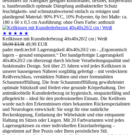
besonders für Allergiker geeignet komfortabel, flexibel, körperwarm
u. hautfreundlich optimale Dämpfung antibakterieller Schutz
feuchtigkeits- und schmutzabweisend einfach zu reinigen und
planliegend Material: 90% PVC, 10% Polyester, 6p frei Maße: ca.
180 x 60 x 0,5 cm Ausführung: ohne Ösen Farbe: anthrazit
★
★
★
★
★
Keilkissen mit Kunstlederbezug 40x40x20/2 cm | Weiß
59,99 EUR
49,99 EUR
pader medi.tech® Lagerungskeil 40x40x20/2 cm - „Ergonomisch
lagern – gesund entspannen.“ Der handgefertigte Lagerungskeil
40x40x20/2 cm überzeugt durch höchste Verarbeitungsqualität und
funktionales Design. Seit über 25 Jahren wird jedes Keilkissen in
unserer hauseigenen Näherei sorgfältig gefertigt – mit verdecktem
Reißverschluss, verstärkten Nähten und einer formstabilen
Schaumstofffüllung. Die feste Schaumstofffüllung gewährleistet
optimale Stützkraft und fördert eine gesunde Körperhaltung. Der
antimikrobielle Kunstlederbezug ist hygienisch, strapazierfähig und
pflegeleicht – ideal für den professionellen Einsatz. Die Keilform
wurde nach den Erkenntnissen eines bekannten Rückenspezialisten
und Neurologen entwickelt: Sie sorgt für eine natürliche
Beckenkippung, Entlastung der Wirbelsäule und eine entspannte
Haltung im Sitzen oder Liegen. Mit 20 Farbvarianten wird jedes
Lagerungskissen zu einer individuellen Einzelanfertigung –
abgestimmt auf Ihre Praxis oder Ihren persönlichen Stil.