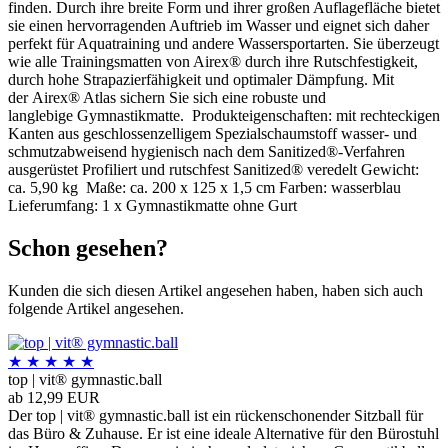
finden. Durch ihre breite Form und ihrer großen Auflagefläche bietet
sie einen hervorragenden Auftrieb im Wasser und eignet sich daher
perfekt für Aquatraining und andere Wassersportarten. Sie überzeugt
wie alle Trainingsmatten von Airex® durch ihre Rutschfestigkeit,
durch hohe Strapazierfähigkeit und optimaler Dämpfung. Mit
der Airex® Atlas sichern Sie sich eine robuste und
langlebige Gymnastikmatte. Produkteigenschaften: mit rechteckigen
Kanten aus geschlossenzelligem Spezialschaumstoff wasser- und
schmutzabweisend hygienisch nach dem Sanitized®-Verfahren
ausgerüstet Profiliert und rutschfest Sanitized® veredelt Gewicht:
ca. 5,90 kg Maße: ca. 200 x 125 x 1,5 cm Farben: wasserblau
Lieferumfang: 1 x Gymnastikmatte ohne Gurt
Schon gesehen?
Kunden die sich diesen Artikel angesehen haben, haben sich auch
folgende Artikel angesehen.
★
★
★
★
★
top | vit® gymnastic.ball
ab 12,99 EUR
Der top | vit® gymnastic.ball ist ein rückenschonender Sitzball für
das Büro & Zuhause. Er ist eine ideale Alternative für den Bürostuhl