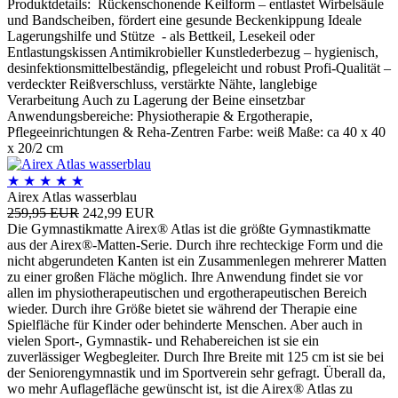
Produktdetails: Rückenschonende Keilform – entlastet Wirbelsäule
und Bandscheiben, fördert eine gesunde Beckenkippung Ideale
Lagerungshilfe und Stütze - als Bettkeil, Lesekeil oder
Entlastungskissen Antimikrobieller Kunstlederbezug – hygienisch,
desinfektionsmittelbeständig, pflegeleicht und robust Profi-Qualität –
verdeckter Reißverschluss, verstärkte Nähte, langlebige
Verarbeitung Auch zu Lagerung der Beine einsetzbar
Anwendungsbereiche: Physiotherapie & Ergotherapie,
Pflegeeinrichtungen & Reha-Zentren Farbe: weiß Maße: ca 40 x 40
x 20/2 cm
★
★
★
★
★
Airex Atlas wasserblau
259,95 EUR
242,99 EUR
Die Gymnastikmatte Airex® Atlas ist die größte Gymnastikmatte
aus der Airex®-Matten-Serie. Durch ihre rechteckige Form und die
nicht abgerundeten Kanten ist ein Zusammenlegen mehrerer Matten
zu einer großen Fläche möglich. Ihre Anwendung findet sie vor
allen im physiotherapeutischen und ergotherapeutischen Bereich
wieder. Durch ihre Größe bietet sie während der Therapie eine
Spielfläche für Kinder oder behinderte Menschen. Aber auch in
vielen Sport-, Gymnastik- und Rehabereichen ist sie ein
zuverlässiger Wegbegleiter. Durch Ihre Breite mit 125 cm ist sie bei
der Seniorengymnastik und im Sportverein sehr gefragt. Überall da,
wo mehr Auflagefläche gewünscht ist, ist die Airex® Atlas zu