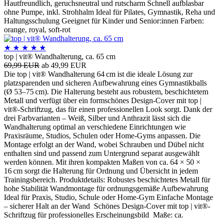
Hautfreundlich, geruchsneutral und rutscharm Schnell aufblasbar
ohne Pumpe, inkl. Strohhalm Ideal für Pilates, Gymnastik, Reha und
Haltungsschulung Geeignet für Kinder und Senior:innen Farben:
orange, royal, soft-rot
★
★
★
★
★
top | vit® Wandhalterung, ca. 65 cm
69,99 EUR
ab 49,99 EUR
Die top | vit® Wandhalterung 64 cm ist die ideale Lösung zur
platzsparenden und sicheren Aufbewahrung eines Gymnastikballs
(Ø 53–75 cm). Die Halterung besteht aus robustem, beschichtetem
Metall und verfügt über ein formschönes Design-Cover mit top |
vit®-Schriftzug, das für einen professionellen Look sorgt. Dank der
drei Farbvarianten – Weiß, Silber und Anthrazit lässt sich die
Wandhalterung optimal an verschiedene Einrichtungen wie
Praxisräume, Studios, Schulen oder Home-Gyms anpassen. Die
Montage erfolgt an der Wand, wobei Schrauben und Dübel nicht
enthalten sind und passend zum Untergrund separat ausgewählt
werden können. Mit ihren kompakten Maßen von ca. 64 × 50 ×
16 cm sorgt die Halterung für Ordnung und Übersicht in jedem
Trainingsbereich. Produktdetails: Robustes beschichtetes Metall für
hohe Stabilität Wandmontage für ordnungsgemäße Aufbewahrung
Ideal für Praxis, Studio, Schule oder Home-Gym Einfache Montage
– sicherer Halt an der Wand Schönes Design-Cover mit top | vit®-
Schriftzug für professionelles Erscheinungsbild Maße: ca.