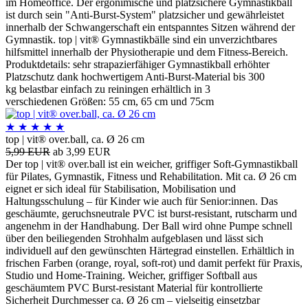
im Homeoffice. Der ergonimische und platzsichere Gymnastikball
ist durch sein "Anti-Burst-System" platzsicher und gewährleistet
innerhalb der Schwangerschaft ein entspanntes Sitzen während der
Gymnastik. top | vit® Gymnastikbälle sind ein unverzichtbares
hilfsmittel innerhalb der Physiotherapie und dem Fitness-Bereich.
Produktdetails: sehr strapazierfähiger Gymnastikball erhöhter
Platzschutz dank hochwertigem Anti-Burst-Material bis 300
kg belastbar einfach zu reiningen erhältlich in 3
verschiedenen Größen: 55 cm, 65 cm und 75cm
★
★
★
★
★
top | vit® over.ball, ca. Ø 26 cm
5,99 EUR
ab 3,99 EUR
Der top | vit® over.ball ist ein weicher, griffiger Soft-Gymnastikball
für Pilates, Gymnastik, Fitness und Rehabilitation. Mit ca. Ø 26 cm
eignet er sich ideal für Stabilisation, Mobilisation und
Haltungsschulung – für Kinder wie auch für Senior:innen. Das
geschäumte, geruchsneutrale PVC ist burst-resistant, rutscharm und
angenehm in der Handhabung. Der Ball wird ohne Pumpe schnell
über den beiliegenden Strohhalm aufgeblasen und lässt sich
individuell auf den gewünschten Härtegrad einstellen. Erhältlich in
frischen Farben (orange, royal, soft-rot) und damit perfekt für Praxis,
Studio und Home-Training. Weicher, griffiger Softball aus
geschäumtem PVC Burst-resistant Material für kontrollierte
Sicherheit Durchmesser ca. Ø 26 cm – vielseitig einsetzbar