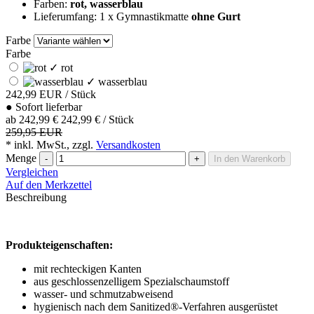
Farben:
rot, wasserblau
Lieferumfang: 1 x Gymnastikmatte
ohne
Gurt
Farbe
Farbe
✓
rot
✓
wasserblau
242,99
EUR
/ Stück
●
Sofort lieferbar
ab
242,99 €
242,99 € / Stück
259,95 EUR
* inkl. MwSt., zzgl.
Versandkosten
Menge
-
+
In den Warenkorb
Vergleichen
Auf den Merkzettel
Beschreibung
Produkteigenschaften:
mit rechteckigen Kanten
aus geschlossenzelligem Spezialschaumstoff
wasser- und schmutzabweisend
hygienisch nach dem Sanitized®-Verfahren ausgerüstet