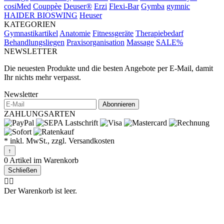
cosiMed
Couppèe
Deuser®
Erzi
Flexi-Bar
Gymba
gymnic
HAIDER BIOSWING
Heuser
KATEGORIEN
Gymnastikartikel
Anatomie
Fitnessgeräte
Therapiebedarf
Behandlungsliegen
Praxisorganisation
Massage
SALE%
NEWSLETTER
Die neuesten Produkte und die besten Angebote per E-Mail, damit
Ihr nichts mehr verpasst.
Newsletter
Abonnieren
ZAHLUNGSARTEN
* inkl. MwSt., zzgl. Versandkosten
↑
0 Artikel im Warenkorb
Schließen
🤷‍♂️
Der Warenkorb ist leer.