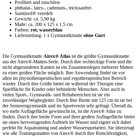
Profiliert und rutschfest
phthalat-, latex-, cadmium-, triclosanfrei
Sanitized® veredelt
Gewicht: ca. 5,90 kg
Maße: ca. 200 x 125 x 1,5 cm
Farben:
rot, wasserblau
Lieferumfang: 1 x Gymnastikmatte
ohne Gurt
Die Gymnastikmatte
Airex® Atlas
ist die größte Gymnastikmatte
aus der Airex®-Matten-Serie. Durch ihre rechteckige Form und die
nicht abgerundeten Kanten ist ein Zusammenlegen mehrerer Matten
zu einer großen Fläche möglich. Ihre Anwendung findet sie vor
allen im physiotherapeutischen und ergotherapeutischen Bereich
wieder. Durch ihre Größe bietet sie während der Therapie eine
Spielfläche für Kinder oder behinderte Menschen. Aber auch in
vielen Sport-, Gymnastik- und Rehabereichen ist sie ein
zuverlässiger Wegbegleiter. Durch Ihre Breite mit 125 cm ist sie bei
der Seniorengymnastik und im Sportverein sehr gefragt. Überall da,
wo mehr Auflagefläche gewünscht ist, ist die Airex® Atlas zu
finden. Durch ihre breite Form und ihrer großen Auflagefläche bietet
sie einen hervorragenden Auftrieb im Wasser und eignet sich daher
perfekt für Aquatraining und andere Wassersportarten. Sie überzeugt
wie alle Trainingsmatten von Airex® durch ihre Rutschfestigkeit,