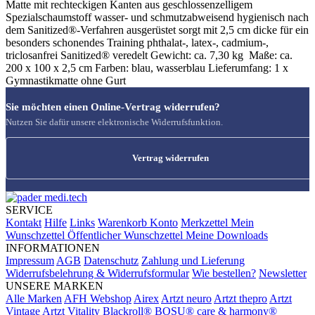
Matte mit rechteckigen Kanten aus geschlossenzelligem
Spezialschaumstoff wasser- und schmutzabweisend hygienisch nach
dem Sanitized®-Verfahren ausgerüstet sorgt mit 2,5 cm dicke für ein
besonders schonendes Training phthalat-, latex-, cadmium-,
triclosanfrei Sanitized® veredelt Gewicht: ca. 7,30 kg Maße: ca.
200 x 100 x 2,5 cm Farben: blau, wasserblau Lieferumfang: 1 x
Gymnastikmatte ohne Gurt
Sie möchten einen Online-Vertrag widerrufen?
Nutzen Sie dafür unsere elektronische Widerrufsfunktion.
Vertrag widerrufen
SERVICE
Kontakt
Hilfe
Links
Warenkorb
Konto
Merkzettel
Mein
Wunschzettel
Öffentlicher Wunschzettel
Meine Downloads
INFORMATIONEN
Impressum
AGB
Datenschutz
Zahlung und Lieferung
Widerrufsbelehrung & Widerrufsformular
Wie bestellen?
Newsletter
UNSERE MARKEN
Alle Marken
AFH Webshop
Airex
Artzt neuro
Artzt thepro
Artzt
Vintage
Artzt Vitality
Blackroll®
BOSU®
care & harmony®