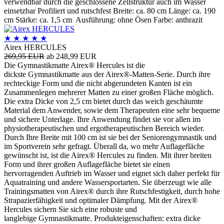
verwendbar durch die geschlossene Zellstruktur auch im Wasser
einsetzbar Profiliert und rutschfest Breite: ca. 80 cm Länge: ca. 190
cm Stärke: ca. 1,5 cm Ausführung: ohne Ösen Farbe: anthrazit
★
★
★
★
★
Airex HERCULES
269,95 EUR
ab 248,99 EUR
Die Gymnastikmatte Airex® Hercules ist die
dickste Gymnastikmatte aus der Airex®-Matten-Serie. Durch ihre
rechteckige Form und die nicht abgerundeten Kanten ist ein
Zusammenlegen mehrerer Matten zu einer großen Fläche möglich.
Die extra Dicke von 2,5 cm bietet durch das weich geschäumte
Material dem Anwender, sowie dem Therapeuten eine sehr bequeme
und sichere Unterlage. Ihre Anwendung findet sie vor allen im
physiotherapeutischen und ergotherapeutischen Bereich wieder.
Durch Ihre Breite mit 100 cm ist sie bei der Seniorengymnastik und
im Sportverein sehr gefragt. Überall da, wo mehr Auflagefläche
gewünscht ist, ist die Airex® Hercules zu finden. Mit ihrer breiten
Form und ihrer großen Auflagefläche bietet sie einen
hervorragenden Auftrieb im Wasser und eignet sich daher perfekt für
Aquatraining und andere Wassersportarten. Sie überzeugt wie alle
Trainingsmatten von Airex® durch ihre Rutschfestigkeit, durch hohe
Strapazierfähigkeit und optimaler Dämpfung. Mit der Airex®
Hercules sichern Sie sich eine robuste und
langlebige Gymnastikmatte. Produkteigenschaften: extra dicke