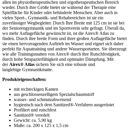
allen im physiotherapeutischen und ergotherapeutischen Bereich
wieder. Durch ihre Größe bietet sie während der Therapie eine
Spielfläche für Kinder oder behinderte Menschen. Aber auch in
vielen Sport-, Gymnastik- und Rehabereichen ist sie ein
zuverlässiger Wegbegleiter. Durch Ihre Breite mit 125 cm ist sie bei
der Seniorengymnastik und im Sportverein sehr gefragt. Überall da,
wo mehr Auflagefläche gewünscht ist, ist die Airex® Atlas zu
finden. Durch ihre breite Form und ihrer großen Auflagefläche bietet
sie einen hervorragenden Auftrieb im Wasser und eignet sich daher
perfekt für Aquatraining und andere Wassersportarten. Sie überzeugt
wie alle Trainingsmatten von Airex® durch ihre Rutschfestigkeit,
durch hohe Strapazierfähigkeit und optimaler Dämpfung. Mit
der
Airex® Atlas
sichern Sie sich eine robuste und
langlebige Gymnastikmatte.
Produkteigenschaften:
mit rechteckigen Kanten
aus geschlossenzelligem Spezialschaumstoff
wasser- und schmutzabweisend
hygienisch nach dem Sanitized®-Verfahren ausgerüstet
Profiliert und rutschfest
Sanitized® veredelt
Gewicht: ca. 5,90 kg
Maße: ca. 200 x 125 x 1,5 cm