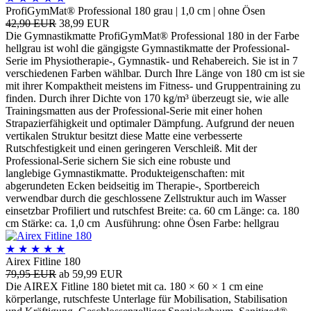
ProfiGymMat® Professional 180 grau | 1,0 cm | ohne Ösen
42,90 EUR
38,99 EUR
Die Gymnastikmatte ProfiGymMat® Professional 180 in der Farbe
hellgrau ist wohl die gängigste Gymnastikmatte der Professional-
Serie im Physiotherapie-, Gymnastik- und Rehabereich. Sie ist in 7
verschiedenen Farben wählbar. Durch Ihre Länge von 180 cm ist sie
mit ihrer Kompaktheit meistens im Fitness- und Gruppentraining zu
finden. Durch ihrer Dichte von 170 kg/m³ überzeugt sie, wie alle
Trainingsmatten aus der Professional-Serie mit einer hohen
Strapazierfähigkeit und optimaler Dämpfung. Aufgrund der neuen
vertikalen Struktur besitzt diese Matte eine verbesserte
Rutschfestigkeit und einen geringeren Verschleiß. Mit der
Professional-Serie sichern Sie sich eine robuste und
langlebige Gymnastikmatte. Produkteigenschaften: mit
abgerundeten Ecken beidseitig im Therapie-, Sportbereich
verwendbar durch die geschlossene Zellstruktur auch im Wasser
einsetzbar Profiliert und rutschfest Breite: ca. 60 cm Länge: ca. 180
cm Stärke: ca. 1,0 cm Ausführung: ohne Ösen Farbe: hellgrau
★
★
★
★
★
Airex Fitline 180
79,95 EUR
ab 59,99 EUR
Die AIREX Fitline 180 bietet mit ca. 180 × 60 × 1 cm eine
körperlange, rutschfeste Unterlage für Mobilisation, Stabilisation