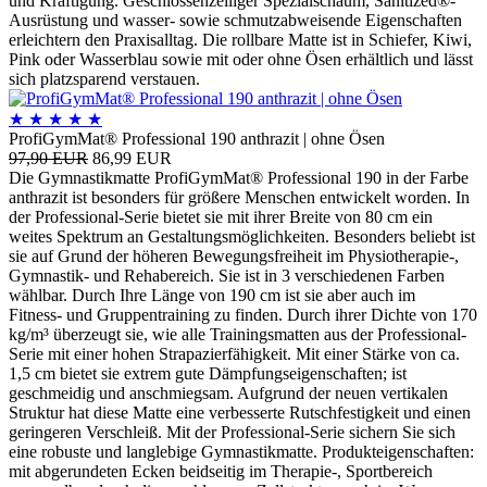
und Kräftigung. Geschlossenzelliger Spezialschaum, Sanitized®-
Ausrüstung und wasser- sowie schmutzabweisende Eigenschaften
erleichtern den Praxisalltag. Die rollbare Matte ist in Schiefer, Kiwi,
Pink oder Wasserblau sowie mit oder ohne Ösen erhältlich und lässt
sich platzsparend verstauen.
★
★
★
★
★
ProfiGymMat® Professional 190 anthrazit | ohne Ösen
97,90 EUR
86,99 EUR
Die Gymnastikmatte ProfiGymMat® Professional 190 in der Farbe
anthrazit ist besonders für größere Menschen entwickelt worden. In
der Professional-Serie bietet sie mit ihrer Breite von 80 cm ein
weites Spektrum an Gestaltungsmöglichkeiten. Besonders beliebt ist
sie auf Grund der höheren Bewegungsfreiheit im Physiotherapie-,
Gymnastik- und Rehabereich. Sie ist in 3 verschiedenen Farben
wählbar. Durch Ihre Länge von 190 cm ist sie aber auch im
Fitness- und Gruppentraining zu finden. Durch ihrer Dichte von 170
kg/m³ überzeugt sie, wie alle Trainingsmatten aus der Professional-
Serie mit einer hohen Strapazierfähigkeit. Mit einer Stärke von ca.
1,5 cm bietet sie extrem gute Dämpfungseigenschaften; ist
geschmeidig und anschmiegsam. Aufgrund der neuen vertikalen
Struktur hat diese Matte eine verbesserte Rutschfestigkeit und einen
geringeren Verschleiß. Mit der Professional-Serie sichern Sie sich
eine robuste und langlebige Gymnastikmatte. Produkteigenschaften:
mit abgerundeten Ecken beidseitig im Therapie-, Sportbereich