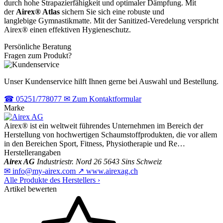
durch hohe Strapazierfähigkeit und optimaler Dämpfung. Mit
der
Airex® Atlas
sichern Sie sich eine robuste und
langlebige Gymnastikmatte. Mit der Sanitized-Veredelung verspricht
Airex® einen effektiven Hygieneschutz.
Persönliche Beratung
Fragen zum Produkt?
Unser Kundenservice hilft Ihnen gerne bei Auswahl und Bestellung.
☎
05251/778077
✉
Zum Kontaktformular
Marke
Airex® ist ein weltweit führendes Unternehmen im Bereich der
Herstellung von hochwertigen Schaumstoffprodukten, die vor allem
in den Bereichen Sport, Fitness, Physiotherapie und Re…
Herstellerangaben
Airex AG
Industriestr. Nord 26
5643 Sins
Schweiz
✉
info@my-airex.com
↗
www.airexag.ch
Alle Produkte des Herstellers
›
Artikel bewerten