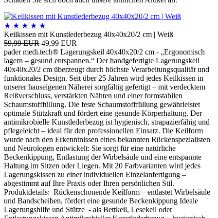
★
★
★
★
★
Keilkissen mit Kunstlederbezug 40x40x20/2 cm | Weiß
59,99 EUR
49,99 EUR
pader medi.tech® Lagerungskeil 40x40x20/2 cm - „Ergonomisch
lagern – gesund entspannen.“ Der handgefertigte Lagerungskeil
40x40x20/2 cm überzeugt durch höchste Verarbeitungsqualität und
funktionales Design. Seit über 25 Jahren wird jedes Keilkissen in
unserer hauseigenen Näherei sorgfältig gefertigt – mit verdecktem
Reißverschluss, verstärkten Nähten und einer formstabilen
Schaumstofffüllung. Die feste Schaumstofffüllung gewährleistet
optimale Stützkraft und fördert eine gesunde Körperhaltung. Der
antimikrobielle Kunstlederbezug ist hygienisch, strapazierfähig und
pflegeleicht – ideal für den professionellen Einsatz. Die Keilform
wurde nach den Erkenntnissen eines bekannten Rückenspezialisten
und Neurologen entwickelt: Sie sorgt für eine natürliche
Beckenkippung, Entlastung der Wirbelsäule und eine entspannte
Haltung im Sitzen oder Liegen. Mit 20 Farbvarianten wird jedes
Lagerungskissen zu einer individuellen Einzelanfertigung –
abgestimmt auf Ihre Praxis oder Ihren persönlichen Stil.
Produktdetails: Rückenschonende Keilform – entlastet Wirbelsäule
und Bandscheiben, fördert eine gesunde Beckenkippung Ideale
Lagerungshilfe und Stütze - als Bettkeil, Lesekeil oder