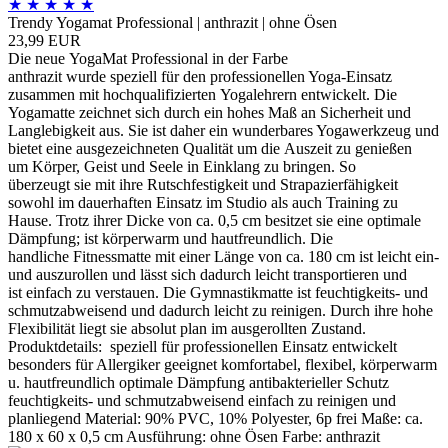
★
★
★
★
★
Trendy Yogamat Professional | anthrazit | ohne Ösen
23,99 EUR
Die neue YogaMat Professional in der Farbe
anthrazit wurde speziell für den professionellen Yoga-Einsatz
zusammen mit hochqualifizierten Yogalehrern entwickelt. Die
Yogamatte zeichnet sich durch ein hohes Maß an Sicherheit und
Langlebigkeit aus. Sie ist daher ein wunderbares Yogawerkzeug und
bietet eine ausgezeichneten Qualität um die Auszeit zu genießen
um Körper, Geist und Seele in Einklang zu bringen. So
überzeugt sie mit ihre Rutschfestigkeit und Strapazierfähigkeit
sowohl im dauerhaften Einsatz im Studio als auch Training zu
Hause. Trotz ihrer Dicke von ca. 0,5 cm besitzet sie eine optimale
Dämpfung; ist körperwarm und hautfreundlich. Die
handliche Fitnessmatte mit einer Länge von ca. 180 cm ist leicht ein-
und auszurollen und lässt sich dadurch leicht transportieren und
ist einfach zu verstauen. Die Gymnastikmatte ist feuchtigkeits- und
schmutzabweisend und dadurch leicht zu reinigen. Durch ihre hohe
Flexibilität liegt sie absolut plan im ausgerollten Zustand.
Produktdetails: speziell für professionellen Einsatz entwickelt
besonders für Allergiker geeignet komfortabel, flexibel, körperwarm
u. hautfreundlich optimale Dämpfung antibakterieller Schutz
feuchtigkeits- und schmutzabweisend einfach zu reinigen und
planliegend Material: 90% PVC, 10% Polyester, 6p frei Maße: ca.
180 x 60 x 0,5 cm Ausführung: ohne Ösen Farbe: anthrazit