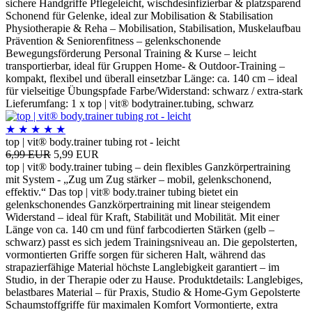
sichere Handgriffe Pflegeleicht, wischdesinfizierbar & platzsparend
Schonend für Gelenke, ideal zur Mobilisation & Stabilisation
Physiotherapie & Reha – Mobilisation, Stabilisation, Muskelaufbau
Prävention & Seniorenfitness – gelenkschonende
Bewegungsförderung Personal Training & Kurse – leicht
transportierbar, ideal für Gruppen Home- & Outdoor-Training –
kompakt, flexibel und überall einsetzbar Länge: ca. 140 cm – ideal
für vielseitige Übungspfade Farbe/Widerstand: schwarz / extra-stark
Lieferumfang: 1 x top | vit® bodytrainer.tubing, schwarz
★
★
★
★
★
top | vit® body.trainer tubing rot - leicht
6,99 EUR
5,99 EUR
top | vit® body.trainer tubing – dein flexibles Ganzkörpertraining
mit System - „Zug um Zug stärker – mobil, gelenkschonend,
effektiv.“ Das top | vit® body.trainer tubing bietet ein
gelenkschonendes Ganzkörpertraining mit linear steigendem
Widerstand – ideal für Kraft, Stabilität und Mobilität. Mit einer
Länge von ca. 140 cm und fünf farbcodierten Stärken (gelb –
schwarz) passt es sich jedem Trainingsniveau an. Die gepolsterten,
vormontierten Griffe sorgen für sicheren Halt, während das
strapazierfähige Material höchste Langlebigkeit garantiert – im
Studio, in der Therapie oder zu Hause. Produktdetails: Langlebiges,
belastbares Material – für Praxis, Studio & Home-Gym Gepolsterte
Schaumstoffgriffe für maximalen Komfort Vormontierte, extra