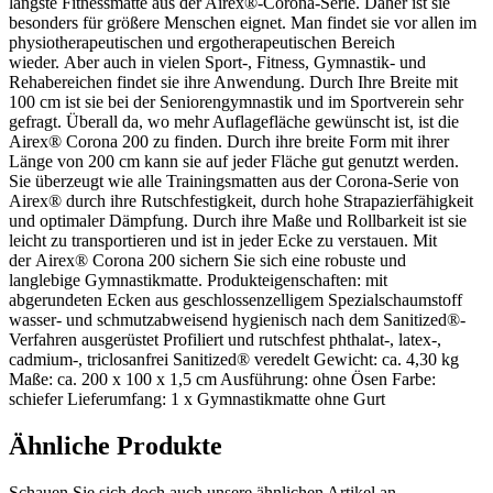
längste Fitnessmatte aus der Airex®-Corona-Serie. Daher ist sie
besonders für größere Menschen eignet. Man findet sie vor allen im
physiotherapeutischen und ergotherapeutischen Bereich
wieder. Aber auch in vielen Sport-, Fitness, Gymnastik- und
Rehabereichen findet sie ihre Anwendung. Durch Ihre Breite mit
100 cm ist sie bei der Seniorengymnastik und im Sportverein sehr
gefragt. Überall da, wo mehr Auflagefläche gewünscht ist, ist die
Airex® Corona 200 zu finden. Durch ihre breite Form mit ihrer
Länge von 200 cm kann sie auf jeder Fläche gut genutzt werden.
Sie überzeugt wie alle Trainingsmatten aus der Corona-Serie von
Airex® durch ihre Rutschfestigkeit, durch hohe Strapazierfähigkeit
und optimaler Dämpfung. Durch ihre Maße und Rollbarkeit ist sie
leicht zu transportieren und ist in jeder Ecke zu verstauen. Mit
der Airex® Corona 200 sichern Sie sich eine robuste und
langlebige Gymnastikmatte. Produkteigenschaften: mit
abgerundeten Ecken aus geschlossenzelligem Spezialschaumstoff
wasser- und schmutzabweisend hygienisch nach dem Sanitized®-
Verfahren ausgerüstet Profiliert und rutschfest phthalat-, latex-,
cadmium-, triclosanfrei Sanitized® veredelt Gewicht: ca. 4,30 kg
Maße: ca. 200 x 100 x 1,5 cm Ausführung: ohne Ösen Farbe:
schiefer Lieferumfang: 1 x Gymnastikmatte ohne Gurt
Ähnliche Produkte
Schauen Sie sich doch auch unsere ähnlichen Artikel an.