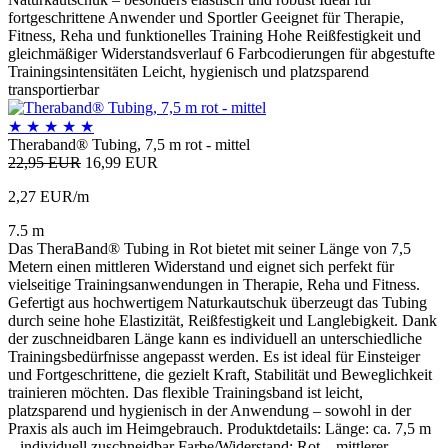
fortgeschrittene Anwender und Sportler Geeignet für Therapie,
Fitness, Reha und funktionelles Training Hohe Reißfestigkeit und
gleichmäßiger Widerstandsverlauf 6 Farbcodierungen für abgestufte
Trainingsintensitäten Leicht, hygienisch und platzsparend
transportierbar
★
★
★
★
★
Theraband® Tubing, 7,5 m rot - mittel
22,95 EUR
16,99 EUR
2,27 EUR/m
7.5 m
Das TheraBand® Tubing in Rot bietet mit seiner Länge von 7,5
Metern einen mittleren Widerstand und eignet sich perfekt für
vielseitige Trainingsanwendungen in Therapie, Reha und Fitness.
Gefertigt aus hochwertigem Naturkautschuk überzeugt das Tubing
durch seine hohe Elastizität, Reißfestigkeit und Langlebigkeit. Dank
der zuschneidbaren Länge kann es individuell an unterschiedliche
Trainingsbedürfnisse angepasst werden. Es ist ideal für Einsteiger
und Fortgeschrittene, die gezielt Kraft, Stabilität und Beweglichkeit
trainieren möchten. Das flexible Trainingsband ist leicht,
platzsparend und hygienisch in der Anwendung – sowohl in der
Praxis als auch im Heimgebrauch. Produktdetails: Länge: ca. 7,5 m
– individuell zuschneidbar Farbe/Widerstand: Rot – mittlerer