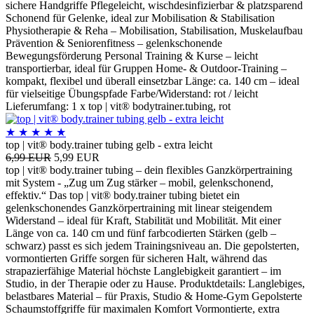
sichere Handgriffe Pflegeleicht, wischdesinfizierbar & platzsparend
Schonend für Gelenke, ideal zur Mobilisation & Stabilisation
Physiotherapie & Reha – Mobilisation, Stabilisation, Muskelaufbau
Prävention & Seniorenfitness – gelenkschonende
Bewegungsförderung Personal Training & Kurse – leicht
transportierbar, ideal für Gruppen Home- & Outdoor-Training –
kompakt, flexibel und überall einsetzbar Länge: ca. 140 cm – ideal
für vielseitige Übungspfade Farbe/Widerstand: rot / leicht
Lieferumfang: 1 x top | vit® bodytrainer.tubing, rot
★
★
★
★
★
top | vit® body.trainer tubing gelb - extra leicht
6,99 EUR
5,99 EUR
top | vit® body.trainer tubing – dein flexibles Ganzkörpertraining
mit System - „Zug um Zug stärker – mobil, gelenkschonend,
effektiv.“ Das top | vit® body.trainer tubing bietet ein
gelenkschonendes Ganzkörpertraining mit linear steigendem
Widerstand – ideal für Kraft, Stabilität und Mobilität. Mit einer
Länge von ca. 140 cm und fünf farbcodierten Stärken (gelb –
schwarz) passt es sich jedem Trainingsniveau an. Die gepolsterten,
vormontierten Griffe sorgen für sicheren Halt, während das
strapazierfähige Material höchste Langlebigkeit garantiert – im
Studio, in der Therapie oder zu Hause. Produktdetails: Langlebiges,
belastbares Material – für Praxis, Studio & Home-Gym Gepolsterte
Schaumstoffgriffe für maximalen Komfort Vormontierte, extra