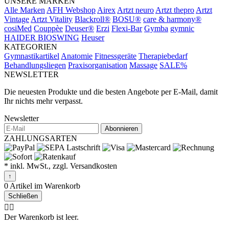
UNSERE MARKEN
Alle Marken
AFH Webshop
Airex
Artzt neuro
Artzt thepro
Artzt
Vintage
Artzt Vitality
Blackroll®
BOSU®
care & harmony®
cosiMed
Couppèe
Deuser®
Erzi
Flexi-Bar
Gymba
gymnic
HAIDER BIOSWING
Heuser
KATEGORIEN
Gymnastikartikel
Anatomie
Fitnessgeräte
Therapiebedarf
Behandlungsliegen
Praxisorganisation
Massage
SALE%
NEWSLETTER
Die neuesten Produkte und die besten Angebote per E-Mail, damit
Ihr nichts mehr verpasst.
Newsletter
Abonnieren
ZAHLUNGSARTEN
* inkl. MwSt., zzgl. Versandkosten
↑
0 Artikel im Warenkorb
Schließen
🤷‍♂️
Der Warenkorb ist leer.