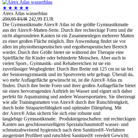
★
★
★
★
★
Airex Atlas wasserblau
259,95 EUR
242,99 EUR
Die Gymnastikmatte Airex® Atlas ist die größte Gymnastikmatte
aus der Airex®-Matten-Serie. Durch ihre rechteckige Form und die
nicht abgerundeten Kanten ist ein Zusammenlegen mehrerer Matten
zu einer großen Fläche möglich. Ihre Anwendung findet sie vor
allen im physiotherapeutischen und ergotherapeutischen Bereich
wieder. Durch ihre Größe bietet sie während der Therapie eine
Spielfläche für Kinder oder behinderte Menschen. Aber auch in
vielen Sport-, Gymnastik- und Rehabereichen ist sie ein
zuverlässiger Wegbegleiter. Durch Ihre Breite mit 125 cm ist sie bei
der Seniorengymnastik und im Sportverein sehr gefragt. Überall da,
wo mehr Auflagefläche gewünscht ist, ist die Airex® Atlas zu
finden. Durch ihre breite Form und ihrer großen Auflagefläche bietet
sie einen hervorragenden Auftrieb im Wasser und eignet sich daher
perfekt für Aquatraining und andere Wassersportarten. Sie überzeugt
wie alle Trainingsmatten von Airex® durch ihre Rutschfestigkeit,
durch hohe Strapazierfähigkeit und optimaler Dämpfung. Mit
der Airex® Atlas sichern Sie sich eine robuste und
langlebige Gymnastikmatte. Produkteigenschaften: mit rechteckigen
Kanten aus geschlossenzelligem Spezialschaumstoff wasser- und
schmutzabweisend hygienisch nach dem Sanitized®-Verfahren
ausgerüstet Profiliert und rutschfest Sanitized® veredelt Gewicht: