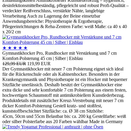
Entlastungskissen Antimikrobieller Kunstlederbezug – hygienisch,
desinfektionsmittelbeständig, pflegeleicht und robust Profi-Qualität –
verdeckter Reißverschluss, verstärkte Nähte, langlebige
Verarbeitung Auch zu Lagerung der Beine einsetzbar
Anwendungsbereiche: Physiotherapie & Ergotherapie,
Pflegeeinrichtungen & Reha-Zentren Farbe: weiß Maße: ca 40 x 40
x 20/2 cm
★
★
★
★
★
Gymnastikhocker Pro, Rundhocker mit Verstärkung und 7 cm
Komfort-Polsterung 45 cm | Silber | Eisblau
129,99 EUR
119,99 EUR
Der Gymnastikhocker mit neuer 7 cm Polsterung eignet sich ideal
für die Rückenschule oder als Kabinenhocker. Besonders in der
Krankengymnastik und Physiotherapie ist ein Hocker mit bequemer
Sitzfläche unerlässich. Deshalb besitzt der Gymnastikhocker eine
extra dicke und sehr komfortable 7 cm Polsterung aus einem festen,
hochwertigen Schaumstoff mit antimikrobiellem Kunstlederbezug.
Produktdetails mit zusätzlicher Kreuz-Verstrebung mit neuer 7 cm
dicker Komfort-Polsterung Gestell kratz- und stoßfest,
kunststoffbeschichtet Sitzfläche: ca. Ø 38 cm Sitzhöhe:
45cm, 50cm und 55cm Belastbar bis: ca. 200 kg Gestellfarbe: weiß
oder silber Polsterfarbe aus 20 Farben wählbar Made in Germany