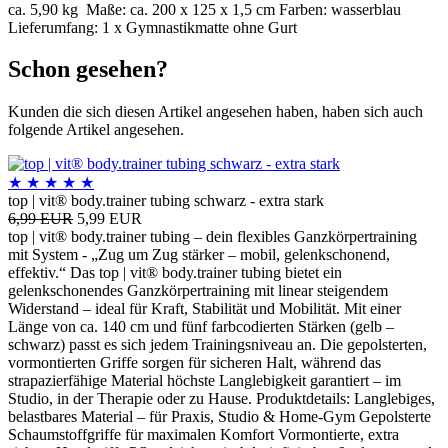
ca. 5,90 kg Maße: ca. 200 x 125 x 1,5 cm Farben: wasserblau
Lieferumfang: 1 x Gymnastikmatte ohne Gurt
Schon gesehen?
Kunden die sich diesen Artikel angesehen haben, haben sich auch
folgende Artikel angesehen.
★
★
★
★
★
top | vit® body.trainer tubing schwarz - extra stark
6,99 EUR
5,99 EUR
top | vit® body.trainer tubing – dein flexibles Ganzkörpertraining
mit System - „Zug um Zug stärker – mobil, gelenkschonend,
effektiv.“ Das top | vit® body.trainer tubing bietet ein
gelenkschonendes Ganzkörpertraining mit linear steigendem
Widerstand – ideal für Kraft, Stabilität und Mobilität. Mit einer
Länge von ca. 140 cm und fünf farbcodierten Stärken (gelb –
schwarz) passt es sich jedem Trainingsniveau an. Die gepolsterten,
vormontierten Griffe sorgen für sicheren Halt, während das
strapazierfähige Material höchste Langlebigkeit garantiert – im
Studio, in der Therapie oder zu Hause. Produktdetails: Langlebiges,
belastbares Material – für Praxis, Studio & Home-Gym Gepolsterte
Schaumstoffgriffe für maximalen Komfort Vormontierte, extra