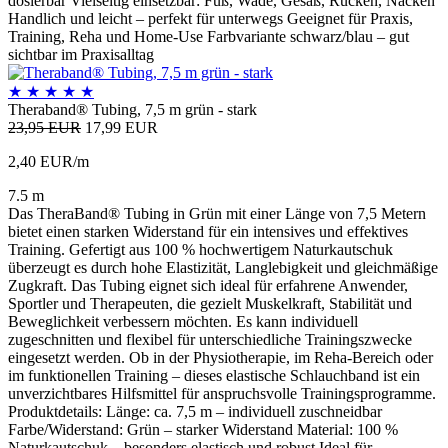
dosierbar Vielseitig einsetzbar: Fuß, Wade, Gesäß, Rücken, Nacken
Handlich und leicht – perfekt für unterwegs Geeignet für Praxis,
Training, Reha und Home-Use Farbvariante schwarz/blau – gut
sichtbar im Praxisalltag
★
★
★
★
★
Theraband® Tubing, 7,5 m grün - stark
23,95 EUR
17,99 EUR
2,40 EUR/m
7.5 m
Das TheraBand® Tubing in Grün mit einer Länge von 7,5 Metern
bietet einen starken Widerstand für ein intensives und effektives
Training. Gefertigt aus 100 % hochwertigem Naturkautschuk
überzeugt es durch hohe Elastizität, Langlebigkeit und gleichmäßige
Zugkraft. Das Tubing eignet sich ideal für erfahrene Anwender,
Sportler und Therapeuten, die gezielt Muskelkraft, Stabilität und
Beweglichkeit verbessern möchten. Es kann individuell
zugeschnitten und flexibel für unterschiedliche Trainingszwecke
eingesetzt werden. Ob in der Physiotherapie, im Reha-Bereich oder
im funktionellen Training – dieses elastische Schlauchband ist ein
unverzichtbares Hilfsmittel für anspruchsvolle Trainingsprogramme.
Produktdetails: Länge: ca. 7,5 m – individuell zuschneidbar
Farbe/Widerstand: Grün – starker Widerstand Material: 100 %
Naturkautschuk – besonders elastisch und robust Ideal für