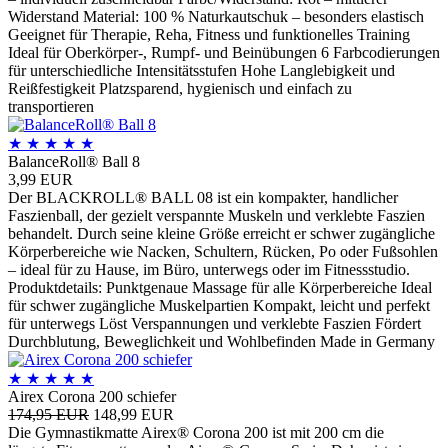
Widerstand Material: 100 % Naturkautschuk – besonders elastisch
Geeignet für Therapie, Reha, Fitness und funktionelles Training
Ideal für Oberkörper-, Rumpf- und Beinübungen 6 Farbcodierungen
für unterschiedliche Intensitätsstufen Hohe Langlebigkeit und
Reißfestigkeit Platzsparend, hygienisch und einfach zu
transportieren
★
★
★
★
★
BalanceRoll® Ball 8
3,99 EUR
Der BLACKROLL® BALL 08 ist ein kompakter, handlicher
Faszienball, der gezielt verspannte Muskeln und verklebte Faszien
behandelt. Durch seine kleine Größe erreicht er schwer zugängliche
Körperbereiche wie Nacken, Schultern, Rücken, Po oder Fußsohlen
– ideal für zu Hause, im Büro, unterwegs oder im Fitnessstudio.
Produktdetails: Punktgenaue Massage für alle Körperbereiche Ideal
für schwer zugängliche Muskelpartien Kompakt, leicht und perfekt
für unterwegs Löst Verspannungen und verklebte Faszien Fördert
Durchblutung, Beweglichkeit und Wohlbefinden Made in Germany
★
★
★
★
★
Airex Corona 200 schiefer
174,95 EUR
148,99 EUR
Die Gymnastikmatte Airex® Corona 200 ist mit 200 cm die