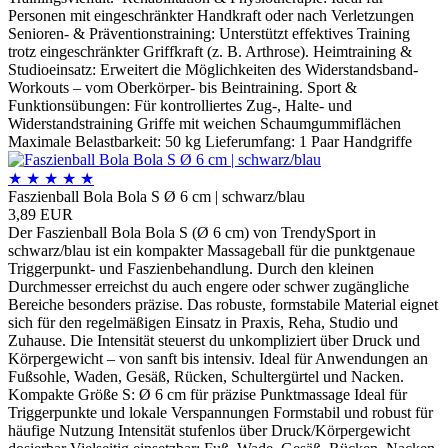
Personen mit eingeschränkter Handkraft oder nach Verletzungen
Senioren- & Präventionstraining: Unterstützt effektives Training
trotz eingeschränkter Griffkraft (z. B. Arthrose). Heimtraining &
Studioeinsatz: Erweitert die Möglichkeiten des Widerstandsband-
Workouts – vom Oberkörper- bis Beintraining. Sport &
Funktionsübungen: Für kontrolliertes Zug-, Halte- und
Widerstandstraining Griffe mit weichen Schaumgummiflächen
Maximale Belastbarkeit: 50 kg Lieferumfang: 1 Paar Handgriffe
★
★
★
★
★
Faszienball Bola Bola S Ø 6 cm | schwarz/blau
3,89 EUR
Der Faszienball Bola Bola S (Ø 6 cm) von TrendySport in
schwarz/blau ist ein kompakter Massageball für die punktgenaue
Triggerpunkt- und Faszienbehandlung. Durch den kleinen
Durchmesser erreichst du auch engere oder schwer zugängliche
Bereiche besonders präzise. Das robuste, formstabile Material eignet
sich für den regelmäßigen Einsatz in Praxis, Reha, Studio und
Zuhause. Die Intensität steuerst du unkompliziert über Druck und
Körpergewicht – von sanft bis intensiv. Ideal für Anwendungen an
Fußsohle, Waden, Gesäß, Rücken, Schultergürtel und Nacken.
Kompakte Größe S: Ø 6 cm für präzise Punktmassage Ideal für
Triggerpunkte und lokale Verspannungen Formstabil und robust für
häufige Nutzung Intensität stufenlos über Druck/Körpergewicht