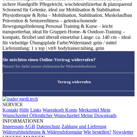
sichere Handgriffe Pflegeleicht, wischdesinfizierbar & platzsparend
Schonend für Gelenke, ideal zur Mobilisation & Stabilisation
Physiotherapie & Reha – Mobilisation, Stabilisation, Muskelaufbau
Prävention & Seniorenfitness – gelenkschonende
Bewegungsförderung Personal Training & Kurse – leicht
transportierbar, ideal für Gruppen Home- & Outdoor-Training –
kompakt, flexibel und überall einsetzbar Länge: ca. 140 cm – ideal
für vielseitige Übungspfade Farbe/Widerstand: grün / mittel
Lieferumfang: 1 x top | vit® bodytrainer.tubing, grün
Sie möchten einen Online-Vertrag widerrufen?
Nutzen Sie dafür unsere elektronische Widerrufsfunktion.
Vertrag widerrufen
SERVICE
Kontakt
Hilfe
Links
Warenkorb
Konto
Merkzettel
Mein
Wunschzettel
Öffentlicher Wunschzettel
Meine Downloads
INFORMATIONEN
Impressum
AGB
Datenschutz
Zahlung und Lieferung
Widerrufsbelehrung & Widerrufsformular
Wie bestellen?
Newsletter