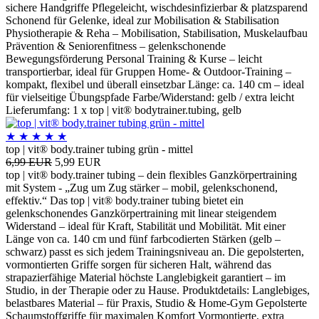
sichere Handgriffe Pflegeleicht, wischdesinfizierbar & platzsparend
Schonend für Gelenke, ideal zur Mobilisation & Stabilisation
Physiotherapie & Reha – Mobilisation, Stabilisation, Muskelaufbau
Prävention & Seniorenfitness – gelenkschonende
Bewegungsförderung Personal Training & Kurse – leicht
transportierbar, ideal für Gruppen Home- & Outdoor-Training –
kompakt, flexibel und überall einsetzbar Länge: ca. 140 cm – ideal
für vielseitige Übungspfade Farbe/Widerstand: gelb / extra leicht
Lieferumfang: 1 x top | vit® bodytrainer.tubing, gelb
★
★
★
★
★
top | vit® body.trainer tubing grün - mittel
6,99 EUR
5,99 EUR
top | vit® body.trainer tubing – dein flexibles Ganzkörpertraining
mit System - „Zug um Zug stärker – mobil, gelenkschonend,
effektiv.“ Das top | vit® body.trainer tubing bietet ein
gelenkschonendes Ganzkörpertraining mit linear steigendem
Widerstand – ideal für Kraft, Stabilität und Mobilität. Mit einer
Länge von ca. 140 cm und fünf farbcodierten Stärken (gelb –
schwarz) passt es sich jedem Trainingsniveau an. Die gepolsterten,
vormontierten Griffe sorgen für sicheren Halt, während das
strapazierfähige Material höchste Langlebigkeit garantiert – im
Studio, in der Therapie oder zu Hause. Produktdetails: Langlebiges,
belastbares Material – für Praxis, Studio & Home-Gym Gepolsterte
Schaumstoffgriffe für maximalen Komfort Vormontierte, extra