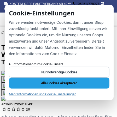
KOSTENLOSER PAKETVERSAND AB 49 €*
05251/778077
SICHER EINKAUFEN ÜBER SSL
Cookie-Einstellungen
Wir verwenden notwendige Cookies, damit unser Shop
zuverlässig funktioniert. Mit Ihrer Einwilligung setzen wir
Gymnastikartikel
Tubes und Übungsbänder
optionale Cookies ein, um die Nutzung unseres Shops
auszuwerten und unser Angebot zu verbessern. Derzeit
TheraBand® Loop:
verwenden wir dafür Matomo. Einzelheiten finden Sie in
Widerstandsschlaufen für effektives
den Informationen zum Cookie-Einsatz.
Training
Informationen zum Cookie-Einsatz
Nur notwendige Cookies
Alle Cookies akzeptieren
Mehr Informationen und Cookie-Einstellungen
Artikelnummer:
10491
(0)