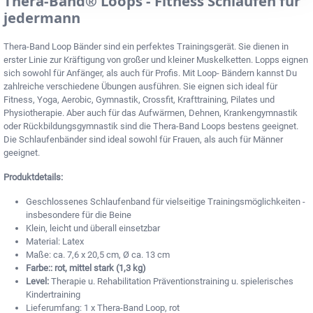
Thera-Band® Loops - Fitness Schlaufen für
jedermann
Thera-Band Loop Bänder sind ein perfektes Trainingsgerät. Sie dienen in
erster Linie zur Kräftigung von großer und kleiner Muskelketten. Lopps eignen
sich sowohl für Anfänger, als auch für Profis. Mit Loop- Bändern kannst Du
zahlreiche verschiedene Übungen ausführen. Sie eignen sich ideal für
Fitness, Yoga, Aerobic, Gymnastik, Crossfit, Krafttraining, Pilates und
Physiotherapie. Aber auch für das Aufwärmen, Dehnen, Krankengymnastik
oder Rückbildungsgymnastik sind die Thera-Band Loops bestens geeignet.
Die Schlaufenbänder sind ideal sowohl für Frauen, als auch für Männer
geeignet.
Produktdetails:
Geschlossenes Schlaufenband für vielseitige Trainingsmöglichkeiten -
insbesondere für die Beine
Klein, leicht und überall einsetzbar
Material: Latex
Maße: ca. 7,6 x 20,5 cm, Ø ca. 13 cm
Farbe:: rot, mittel stark (1,3 kg)
Level:
Therapie u. Rehabilitation Präventionstraining u. spielerisches
Kindertraining
Lieferumfang: 1 x Thera-Band Loop, rot