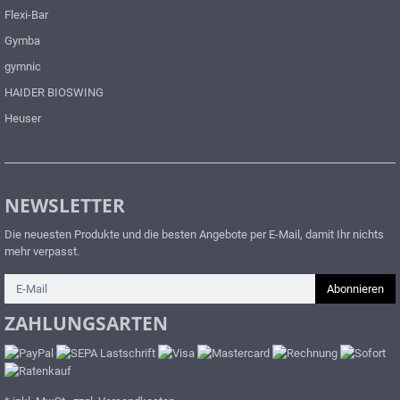
200 x 125 x 1,5 cm Farben:
desinfektionsmittelbeständig,
Flexi-Bar
wasserblau Lieferumfang: 1 x
pflegeleicht und robust Profi-
Gymnastikmatte ohne Gurt
Gymba
Qualität – verdeckter
gymnic
Reißverschluss, verstärkte
Nähte, langlebige Verarbeitung
HAIDER BIOSWING
Auch zu Lagerung der Beine
Heuser
einsetzbar
Anwendungsbereiche:
Physiotherapie & Ergotherapie,
Pflegeeinrichtungen & Reha-
Zentren Farbe: weiß Maße: ca
NEWSLETTER
40 x 40 x 20/2 cm
Die neuesten Produkte und die besten Angebote per E-Mail, damit Ihr nichts
mehr verpasst.
Newsletter
Abonnieren
ZAHLUNGSARTEN