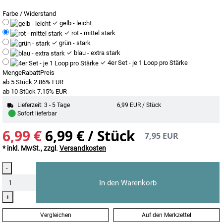
Farbe / Widerstand
✓
gelb - leicht
✓
rot - mittel stark
✓
grün - stark
✓
blau - extra stark
✓
4er Set - je 1 Loop pro Stärke
Menge
Rabatt
Preis
ab 5 Stück
2.86%
EUR
ab 10 Stück
7.15%
EUR
Lieferzeit: 3 - 5 Tage
6,99
EUR
/ Stück
●
Sofort lieferbar
6,99 €
6,99 € / Stück
7,95 EUR
* inkl. MwSt., zzgl.
Versandkosten
Menge
-
In den Warenkorb
+
Vergleichen
Auf den Merkzettel