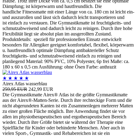
Hause. Trotz ihrer Dicke von ca. 0,5 cm besitzet sie eine optimale
Dämpfung; ist körperwarm und hautfreundlich. Die
handliche Fitnessmatte mit einer Länge von ca. 180 cm ist leicht ein-
und auszurollen und lässt sich dadurch leicht transportieren und
ist einfach zu verstauen. Die Gymnastikmatte ist feuchtigkeits- und
schmutzabweisend und dadurch leicht zu reinigen. Durch ihre hohe
Flexibilität liegt sie absolut plan im ausgerollten Zustand.
Produktdetails: speziell für professionellen Einsatz entwickelt
besonders für Allergiker geeignet komfortabel, flexibel, körperwarm
u. hautfreundlich optimale Dämpfung antibakterieller Schutz
feuchtigkeits- und schmutzabweisend einfach zu reinigen und
planliegend Material: 90% PVC, 10% Polyester, 6p frei Maße: ca.
180 x 60 x 0,5 cm Ausführung: ohne Ösen Farbe: anthrazit
★
★
★
★
★
Airex Atlas wasserblau
259,95 EUR
242,99 EUR
Die Gymnastikmatte Airex® Atlas ist die größte Gymnastikmatte
aus der Airex®-Matten-Serie. Durch ihre rechteckige Form und die
nicht abgerundeten Kanten ist ein Zusammenlegen mehrerer Matten
zu einer großen Fläche möglich. Ihre Anwendung findet sie vor
allen im physiotherapeutischen und ergotherapeutischen Bereich
wieder. Durch ihre Größe bietet sie während der Therapie eine
Spielfläche für Kinder oder behinderte Menschen. Aber auch in
vielen Sport-, Gymnastik- und Rehabereichen ist sie ein