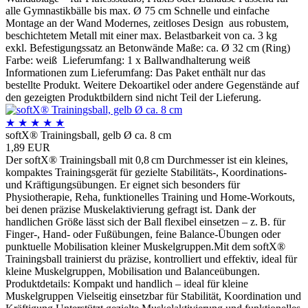
alle Gymnastikbälle bis max. Ø 75 cm Schnelle und einfache
Montage an der Wand Modernes, zeitloses Design aus robustem,
beschichtetem Metall mit einer max. Belastbarkeit von ca. 3 kg
exkl. Befestigungssatz an Betonwände Maße: ca. Ø 32 cm (Ring)
Farbe: weiß Lieferumfang: 1 x Ballwandhalterung weiß
Informationen zum Lieferumfang: Das Paket enthält nur das
bestellte Produkt. Weitere Dekoartikel oder andere Gegenstände auf
den gezeigten Produktbildern sind nicht Teil der Lieferung.
★
★
★
★
★
softX® Trainingsball, gelb Ø ca. 8 cm
1,89 EUR
Der softX® Trainingsball mit 0,8 cm Durchmesser ist ein kleines,
kompaktes Trainingsgerät für gezielte Stabilitäts-, Koordinations-
und Kräftigungsübungen. Er eignet sich besonders für
Physiotherapie, Reha, funktionelles Training und Home-Workouts,
bei denen präzise Muskelaktivierung gefragt ist. Dank der
handlichen Größe lässt sich der Ball flexibel einsetzen – z. B. für
Finger-, Hand- oder Fußübungen, feine Balance-Übungen oder
punktuelle Mobilisation kleiner Muskelgruppen.Mit dem softX®
Trainingsball trainierst du präzise, kontrolliert und effektiv, ideal für
kleine Muskelgruppen, Mobilisation und Balanceübungen.
Produktdetails: Kompakt und handlich – ideal für kleine
Muskelgruppen Vielseitig einsetzbar für Stabilität, Koordination und