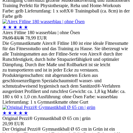
Kräftigung Unterstützt gezielte Muskelaktivierung und funktionelles
Training Perfekt für Physiotherapie, Reha und Home-Workouts
Farbe: gelb Lieferumfang: 1 x softX® Trainingsball (ca. 8cm) in der
Farbe gelb
★
★
★
★
★
Airex Fitline 180 wasserblau | ohne Ösen
79,95 EUR
78,99 EUR
Die Gymnastikmatte Airex® Fitline 180 ist eine ideale Fitnessmatte
für das Fitnessstudio und das Training zu Hause. Sie überzeugt wie
alle Trainingsmatten aus der Fitline-Serie von Airex® durch ihre
Rutschfestigkeit, durch hohe Strapazierfähigkeit und optimaler
Dämpfung. Durch ihre Maße und Rollbarkeit ist sie leicht
zu transportieren und ist in jeder Ecke zu verstauen.
Produkteigenschaften: mit abgerundeten Ecken aus
geschlossenzelligem Spezialschaumstoff wasser- und
schmutzabweisend hygienisch nach dem Sanitized®-Verfahren
ausgerüstet Profiliert und rutschfest Gewicht: ca. 1,8 kg Maße: ca.
180 x 60 x 1,0 cm Ausführung: ohne Ösen Farbe: wasserblau
Lieferumfang: 1 x Gymnastikmatte ohne Gurt
★
★
★
★
★
Original Pezzi® Gymnastikball Ø 65 cm | grün
20,99 EUR
Der Original Pezzi® Gymnastikball Ø 65 cm in Grün ist ein