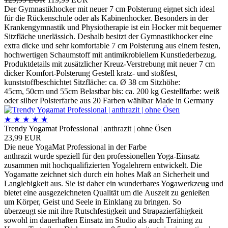
Der Gymnastikhocker mit neuer 7 cm Polsterung eignet sich ideal
für die Rückenschule oder als Kabinenhocker. Besonders in der
Krankengymnastik und Physiotherapie ist ein Hocker mit bequemer
Sitzfläche unerlässich. Deshalb besitzt der Gymnastikhocker eine
extra dicke und sehr komfortable 7 cm Polsterung aus einem festen,
hochwertigen Schaumstoff mit antimikrobiellem Kunstlederbezug.
Produktdetails mit zusätzlicher Kreuz-Verstrebung mit neuer 7 cm
dicker Komfort-Polsterung Gestell kratz- und stoßfest,
kunststoffbeschichtet Sitzfläche: ca. Ø 38 cm Sitzhöhe:
45cm, 50cm und 55cm Belastbar bis: ca. 200 kg Gestellfarbe: weiß
oder silber Polsterfarbe aus 20 Farben wählbar Made in Germany
★
★
★
★
★
Trendy Yogamat Professional | anthrazit | ohne Ösen
23,99 EUR
Die neue YogaMat Professional in der Farbe
anthrazit wurde speziell für den professionellen Yoga-Einsatz
zusammen mit hochqualifizierten Yogalehrern entwickelt. Die
Yogamatte zeichnet sich durch ein hohes Maß an Sicherheit und
Langlebigkeit aus. Sie ist daher ein wunderbares Yogawerkzeug und
bietet eine ausgezeichneten Qualität um die Auszeit zu genießen
um Körper, Geist und Seele in Einklang zu bringen. So
überzeugt sie mit ihre Rutschfestigkeit und Strapazierfähigkeit
sowohl im dauerhaften Einsatz im Studio als auch Training zu