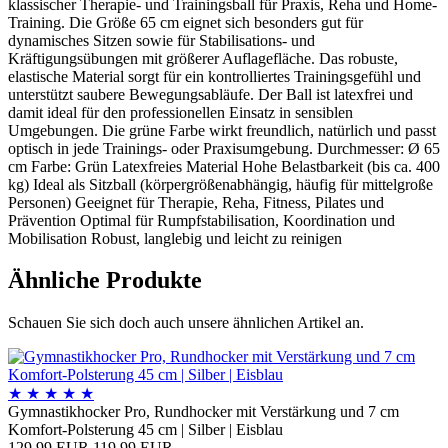
klassischer Therapie- und Trainingsball für Praxis, Reha und Home-
Training. Die Größe 65 cm eignet sich besonders gut für
dynamisches Sitzen sowie für Stabilisations- und
Kräftigungsübungen mit größerer Auflagefläche. Das robuste,
elastische Material sorgt für ein kontrolliertes Trainingsgefühl und
unterstützt saubere Bewegungsabläufe. Der Ball ist latexfrei und
damit ideal für den professionellen Einsatz in sensiblen
Umgebungen. Die grüne Farbe wirkt freundlich, natürlich und passt
optisch in jede Trainings- oder Praxisumgebung. Durchmesser: Ø 65
cm Farbe: Grün Latexfreies Material Hohe Belastbarkeit (bis ca. 400
kg) Ideal als Sitzball (körpergrößenabhängig, häufig für mittelgroße
Personen) Geeignet für Therapie, Reha, Fitness, Pilates und
Prävention Optimal für Rumpfstabilisation, Koordination und
Mobilisation Robust, langlebig und leicht zu reinigen
Ähnliche Produkte
Schauen Sie sich doch auch unsere ähnlichen Artikel an.
★
★
★
★
★
Gymnastikhocker Pro, Rundhocker mit Verstärkung und 7 cm
Komfort-Polsterung 45 cm | Silber | Eisblau
129,99 EUR
119,99 EUR