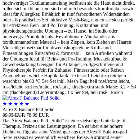
hochwertiger Textilummantelung berühren sie die Haut nicht direkt,
rollen sich nicht auf und sind dadurch besonders komfortabel sowie
ideal für Allergiker. Erhältlich in fünf farbcodierten Widerständen
oder als praktisches Set inklusive Mesh-Bag, eignen sie sich perfekt
für effektives Bein- und Po-Training, Kraftaufbau und
physiotherapeutische Übungen – zu Hause, im Studio oder
unterwegs. Produktdetails: Revolutionäre Minibänder aus
textilummanteltem Material – kein Ziepen, kein Ziehen an Haaren
Vielseitig einsetzbar für abwechslungsreiche Kraft- und
Fitnessübungen Rutschfest & formstabil – kein Aufrollen während
der Übungen Ideal für Bein- und Po-Training, Muskelaufbau &
Gewebestärkung Geeignet für Anfänger, Fortgeschrittene und
Physiotherapie Perfekt für Zuhause, Fitnessstudio oder Reisen
Angenehme, weiche Haptik dank Textilstoff Leicht zu reinigen –
waschbar bis 60 °C 5er-Set inkl. Mesh-Bag: hell rosé/extra leicht,
rosa/leicht, soft rot/mittel, rot/stark, kirsch/extra stark Maße: 3,2 × 58
cm (flachliegend) Lieferumfang: 1 x 5er Set, hell rosè - kirsch
★
★
★
★
★
Airex® Balance Pad Solid
89,95 EUR
78,99 EUR
Das Airex Balance Pad „Solid“ ist eine vielseitige Unterlage für
Therapie, Freizeit und Leistungssport. Da es über eine höhere
Dichte verfügt als seine Vorgänger aus der Airex® Balance-pad
Serie erzeugt es wesendlich weichere Reize. Aufgrund seiner