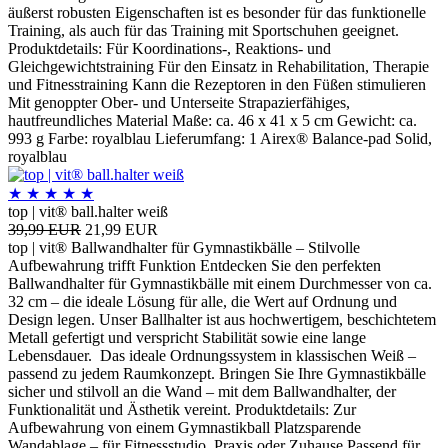
äußerst robusten Eigenschaften ist es besonder für das funktionelle
Training, als auch für das Training mit Sportschuhen geeignet.
Produktdetails: Für Koordinations-, Reaktions- und
Gleichgewichtstraining Für den Einsatz in Rehabilitation, Therapie
und Fitnesstraining Kann die Rezeptoren in den Füßen stimulieren
Mit genoppter Ober- und Unterseite Strapazierfähiges,
hautfreundliches Material Maße: ca. 46 x 41 x 5 cm Gewicht: ca.
993 g Farbe: royalblau Lieferumfang: 1 Airex® Balance-pad Solid,
royalblau
★
★
★
★
★
top | vit® ball.halter weiß
39,99 EUR
21,99 EUR
top | vit® Ballwandhalter für Gymnastikbälle – Stilvolle
Aufbewahrung trifft Funktion Entdecken Sie den perfekten
Ballwandhalter für Gymnastikbälle mit einem Durchmesser von ca.
32 cm – die ideale Lösung für alle, die Wert auf Ordnung und
Design legen. Unser Ballhalter ist aus hochwertigem, beschichtetem
Metall gefertigt und verspricht Stabilität sowie eine lange
Lebensdauer. Das ideale Ordnungssystem in klassischen Weiß –
passend zu jedem Raumkonzept. Bringen Sie Ihre Gymnastikbälle
sicher und stilvoll an die Wand – mit dem Ballwandhalter, der
Funktionalität und Ästhetik vereint. Produktdetails: Zur
Aufbewahrung von einem Gymnastikball Platzsparende
Wandablage – für Fitnessstudio, Praxis oder Zuhause Passend für