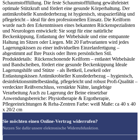
Schaumstofffüllung. Die feste Schaumstofffüllung gewährleistet
optimale Stützkraft und fördert eine gesunde Körperhaltung. Der
antimikrobielle Kunstlederbezug ist hygienisch, strapazierfähig und
pflegeleicht – ideal für den professionellen Einsatz. Die Keilform
wurde nach den Erkenntnissen eines bekannten Rückenspezialisten
und Neurologen entwickelt: Sie sorgt für eine natürliche
Beckenkippung, Entlastung der Wirbelsäule und eine entspannte
Haltung im Sitzen oder Liegen. Mit 20 Farbvarianten wird jedes
Lagerungskissen zu einer individuellen Einzelanfertigung –
abgestimmt auf Ihre Praxis oder Ihren persönlichen Stil.
Produktdetails: Rückenschonende Keilform – entlastet Wirbelsäule
und Bandscheiben, fördert eine gesunde Beckenkippung Ideale
Lagerungshilfe und Stütze - als Bettkeil, Lesekeil oder
Entlastungskissen Antimikrobieller Kunstlederbezug – hygienisch,
desinfektionsmittelbeständig, pflegeleicht und robust Profi-Qualität –
verdeckter Reißverschluss, verstärkte Nähte, langlebige
Verarbeitung Auch zu Lagerung der Beine einsetzbar
Anwendungsbereiche: Physiotherapie & Ergotherapie,
Pflegeeinrichtungen & Reha-Zentren Farbe: weiß Maße: ca 40 x 40
x 20/2 cm
Sie möchten einen Online-Vertrag widerrufen?
Nutzen Sie dafür unsere elektronische Widerrufsfunktion.