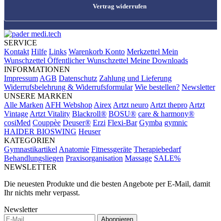
Vertrag widerrufen
SERVICE
Kontakt
Hilfe
Links
Warenkorb
Konto
Merkzettel
Mein
Wunschzettel
Öffentlicher Wunschzettel
Meine Downloads
INFORMATIONEN
Impressum
AGB
Datenschutz
Zahlung und Lieferung
Widerrufsbelehrung & Widerrufsformular
Wie bestellen?
Newsletter
UNSERE MARKEN
Alle Marken
AFH Webshop
Airex
Artzt neuro
Artzt thepro
Artzt
Vintage
Artzt Vitality
Blackroll®
BOSU®
care & harmony®
cosiMed
Couppèe
Deuser®
Erzi
Flexi-Bar
Gymba
gymnic
HAIDER BIOSWING
Heuser
KATEGORIEN
Gymnastikartikel
Anatomie
Fitnessgeräte
Therapiebedarf
Behandlungsliegen
Praxisorganisation
Massage
SALE%
NEWSLETTER
Die neuesten Produkte und die besten Angebote per E-Mail, damit
Ihr nichts mehr verpasst.
Newsletter
Abonnieren