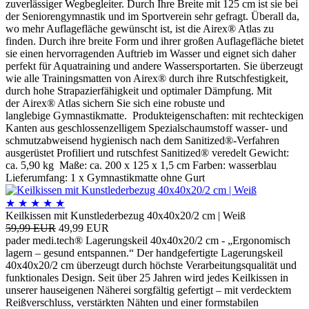
zuverlässiger Wegbegleiter. Durch Ihre Breite mit 125 cm ist sie bei
der Seniorengymnastik und im Sportverein sehr gefragt. Überall da,
wo mehr Auflagefläche gewünscht ist, ist die Airex® Atlas zu
finden. Durch ihre breite Form und ihrer großen Auflagefläche bietet
sie einen hervorragenden Auftrieb im Wasser und eignet sich daher
perfekt für Aquatraining und andere Wassersportarten. Sie überzeugt
wie alle Trainingsmatten von Airex® durch ihre Rutschfestigkeit,
durch hohe Strapazierfähigkeit und optimaler Dämpfung. Mit
der Airex® Atlas sichern Sie sich eine robuste und
langlebige Gymnastikmatte. Produkteigenschaften: mit rechteckigen
Kanten aus geschlossenzelligem Spezialschaumstoff wasser- und
schmutzabweisend hygienisch nach dem Sanitized®-Verfahren
ausgerüstet Profiliert und rutschfest Sanitized® veredelt Gewicht:
ca. 5,90 kg Maße: ca. 200 x 125 x 1,5 cm Farben: wasserblau
Lieferumfang: 1 x Gymnastikmatte ohne Gurt
★
★
★
★
★
Keilkissen mit Kunstlederbezug 40x40x20/2 cm | Weiß
59,99 EUR
49,99 EUR
pader medi.tech® Lagerungskeil 40x40x20/2 cm - „Ergonomisch
lagern – gesund entspannen.“ Der handgefertigte Lagerungskeil
40x40x20/2 cm überzeugt durch höchste Verarbeitungsqualität und
funktionales Design. Seit über 25 Jahren wird jedes Keilkissen in
unserer hauseigenen Näherei sorgfältig gefertigt – mit verdecktem
Reißverschluss, verstärkten Nähten und einer formstabilen