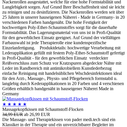
Nackenrollen ausgestattet, welche für eine hohe Formstabilität und
Langlebigkeit sorgen. Auf Grund Ihrer Beschaffenheit sind sie leicht
zu reinigen und zu desinfizieren. Die Nackenrollen werden seit über
25 Jahren in unserer hauseigenen Näherei - Made in Germany- in 20
verschiedenen Farben handgenäht. Die hohe Festigkeit der
hochwertigen Poly-Ether-Schaumstoffes sorgt für die dauerhafte
Formstabilität. Das Lagerungsmaterial von uns ist in Profi-Qualität
für den gewerblichen Einsatz geeignet. Auf Grund der vielfältigen
Farbauswahl ist jede Therapierolle eine kundenspezifische
Einzelanfertigung. Produktdetails: hochwertige Verarbeitung mit
Lederapplikation gefüllt mit festem Poly-Ether-Schaumstoff gefertigt
in Profi-Qualität - für den gewerblichen Einsatz verdeckter
Reißverschluss zum Schutz vor Kratzspuren abgedeckte Nähte mit
Leder im Randbereich mit antimikrobiellem Kunstlederbezug
einfache Reinigung mit handelsüblichen Wischdesinfektionen ideal
für den Arzt-, Massage-, Physio- und Pflegebereich formstabil u.
langlebig durch Kederapplikationen in 20 Farben und 4 verschienen
Größen erhältlich handgenäht in hauseigener Näherei Made in
Germany
★
★
★
★
★
Massagekopfkissen mit Schaumstoff-Flocken
34,99 EUR
ab 26,99 EUR
Die Massage- und Therapiekissen von pader medi.tech sind ein
Klassiker in der Therapie und ein unverzichtbarer Begleiter im