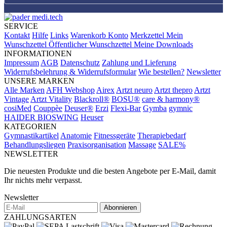
SERVICE
Kontakt
Hilfe
Links
Warenkorb
Konto
Merkzettel
Mein
Wunschzettel
Öffentlicher Wunschzettel
Meine Downloads
INFORMATIONEN
Impressum
AGB
Datenschutz
Zahlung und Lieferung
Widerrufsbelehrung & Widerrufsformular
Wie bestellen?
Newsletter
UNSERE MARKEN
Alle Marken
AFH Webshop
Airex
Artzt neuro
Artzt thepro
Artzt
Vintage
Artzt Vitality
Blackroll®
BOSU®
care & harmony®
cosiMed
Couppèe
Deuser®
Erzi
Flexi-Bar
Gymba
gymnic
HAIDER BIOSWING
Heuser
KATEGORIEN
Gymnastikartikel
Anatomie
Fitnessgeräte
Therapiebedarf
Behandlungsliegen
Praxisorganisation
Massage
SALE%
NEWSLETTER
Die neuesten Produkte und die besten Angebote per E-Mail, damit
Ihr nichts mehr verpasst.
Newsletter
Abonnieren
ZAHLUNGSARTEN