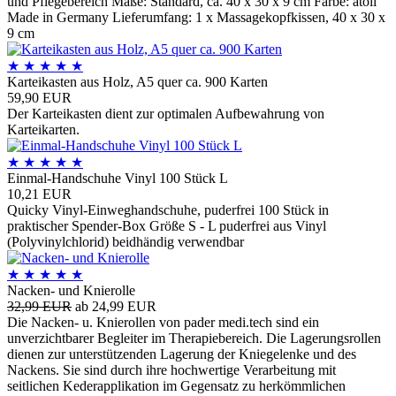
und Pflegebereich Maße: Standard, ca. 40 x 30 x 9 cm Farbe: atoll
Made in Germany Lieferumfang: 1 x Massagekopfkissen, 40 x 30 x
9 cm
★
★
★
★
★
Karteikasten aus Holz, A5 quer ca. 900 Karten
59,90 EUR
Der Karteikasten dient zur optimalen Aufbewahrung von
Karteikarten.
★
★
★
★
★
Einmal-Handschuhe Vinyl 100 Stück L
10,21 EUR
Quicky Vinyl-Einweghandschuhe, puderfrei 100 Stück in
praktischer Spender-Box Größe S - L puderfrei aus Vinyl
(Polyvinylchlorid) beidhändig verwendbar
★
★
★
★
★
Nacken- und Knierolle
32,99 EUR
ab 24,99 EUR
Die Nacken- u. Knierollen von pader medi.tech sind ein
unverzichtbarer Begleiter im Therapiebereich. Die Lagerungsrollen
dienen zur unterstützenden Lagerung der Kniegelenke und des
Nackens. Sie sind durch ihre hochwertige Verarbeitung mit
seitlichen Kederapplikation im Gegensatz zu herkömmlichen