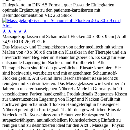
Einlegekarte im DIN A5 Format, quer Passende Einlegkarten
optimale Ergänzung zu den patienten-karteikarten mit
Befunddokumentation VE: 250 Stück
★
★
★
★
★
Massagekopfkissen mit Schaumstoff-Flocken 40 x 30 x 9 cm | Atoll
34,99 EUR
26,99 EUR
Das Massage- und Therapiekissen von pader medi.tech mit seinen
Maßen von 40 x 30 x 9 cm ist ein Klassiker in der Therapie und ein
unverzichtbarer Begleiter im Behandlungsbereich. Es sorgt für eine
entspannte Lagerung im Nacken- und Kopfbereich. Alle
Therapiekissen sind für den gewerblichen Einsatz konzipiert. Sie
sind hochwertig verarbeitet und mit angenehmen Schaumstoff-
Flocken gefüllt. Auf Grund Ihrer Beschaffenheit ist sie leicht zu
reinigen und zu desinfizieren. Das Massagekissen wird seit über 25
Jahren in unserer hauseigenen Näherei - Made in Germany- in 20
verschiedenen Farben handgenäht. Produktdetails Bequemes Kissen
zur unterstützenden Lagerung von Kopf und Nacken Gefüllt mit
hochwertigen Schaumstoffflocken Handgefertigt in hauseigener
Näherei gefertigt in Profi-Qualität - für den gewerblichen Einsatz
Verdeckter Reißverschluss zum Schutz vor Kratzspuren Mit
strapazierfähigem, antimikrobiellem Kunstlederbezug Einfach zu
reinigen und zu desinfizieren ideal für den Arzt-, Massage-, Physio-