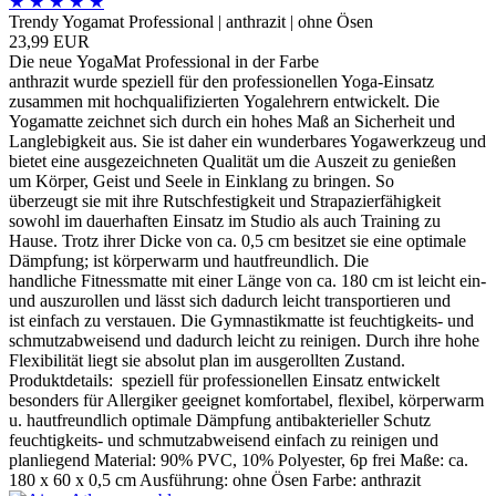
★
★
★
★
★
Trendy Yogamat Professional | anthrazit | ohne Ösen
23,99 EUR
Die neue YogaMat Professional in der Farbe
anthrazit wurde speziell für den professionellen Yoga-Einsatz
zusammen mit hochqualifizierten Yogalehrern entwickelt. Die
Yogamatte zeichnet sich durch ein hohes Maß an Sicherheit und
Langlebigkeit aus. Sie ist daher ein wunderbares Yogawerkzeug und
bietet eine ausgezeichneten Qualität um die Auszeit zu genießen
um Körper, Geist und Seele in Einklang zu bringen. So
überzeugt sie mit ihre Rutschfestigkeit und Strapazierfähigkeit
sowohl im dauerhaften Einsatz im Studio als auch Training zu
Hause. Trotz ihrer Dicke von ca. 0,5 cm besitzet sie eine optimale
Dämpfung; ist körperwarm und hautfreundlich. Die
handliche Fitnessmatte mit einer Länge von ca. 180 cm ist leicht ein-
und auszurollen und lässt sich dadurch leicht transportieren und
ist einfach zu verstauen. Die Gymnastikmatte ist feuchtigkeits- und
schmutzabweisend und dadurch leicht zu reinigen. Durch ihre hohe
Flexibilität liegt sie absolut plan im ausgerollten Zustand.
Produktdetails: speziell für professionellen Einsatz entwickelt
besonders für Allergiker geeignet komfortabel, flexibel, körperwarm
u. hautfreundlich optimale Dämpfung antibakterieller Schutz
feuchtigkeits- und schmutzabweisend einfach zu reinigen und
planliegend Material: 90% PVC, 10% Polyester, 6p frei Maße: ca.
180 x 60 x 0,5 cm Ausführung: ohne Ösen Farbe: anthrazit