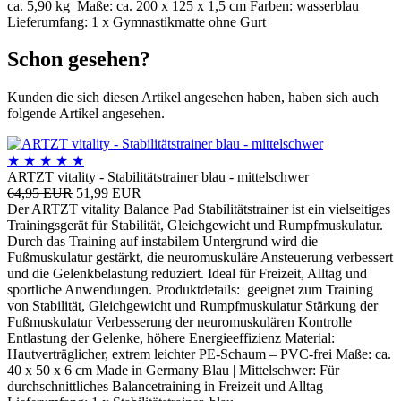
ca. 5,90 kg Maße: ca. 200 x 125 x 1,5 cm Farben: wasserblau
Lieferumfang: 1 x Gymnastikmatte ohne Gurt
Schon gesehen?
Kunden die sich diesen Artikel angesehen haben, haben sich auch
folgende Artikel angesehen.
★
★
★
★
★
ARTZT vitality - Stabilitätstrainer blau - mittelschwer
64,95 EUR
51,99 EUR
Der ARTZT vitality Balance Pad Stabilitätstrainer ist ein vielseitiges
Trainingsgerät für Stabilität, Gleichgewicht und Rumpfmuskulatur.
Durch das Training auf instabilem Untergrund wird die
Fußmuskulatur gestärkt, die neuromuskuläre Ansteuerung verbessert
und die Gelenkbelastung reduziert. Ideal für Freizeit, Alltag und
sportliche Anwendungen. Produktdetails: geeignet zum Training
von Stabilität, Gleichgewicht und Rumpfmuskulatur Stärkung der
Fußmuskulatur Verbesserung der neuromuskulären Kontrolle
Entlastung der Gelenke, höhere Energieeffizienz Material:
Hautverträglicher, extrem leichter PE-Schaum – PVC-frei Maße: ca.
40 x 50 x 6 cm Made in Germany Blau | Mittelschwer: Für
durchschnittliches Balancetraining in Freizeit und Alltag