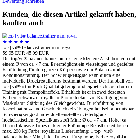
Bewertung schreiben
Kunden, die diesen Artikel gekauft haben,
kauften auch
★
★
★
★
★
top | vit® balance.trainer mini royal
59,95 EUR
45,99 EUR
Der top/vit® balance.trainer mini ist eine kleinere Ausführungen mit
einem Ø von ca. 47 cm. Er ermöglicht ein vielseitiges und gezieltes
Krafttraining für den ganzen Körper sowie ein Balance- und
Konditionstraining. Der Schwierigkeitsgrad kann durch eine
individuelle Druckregulierung bestimmt werden. Der Halbball von
top | vit® ist in Profi-Qualität gefertigt und eignet sich auch für ein
Training mit Trampolineffekt. Erhältlich ist er in zwei dezenten
Farben: schwarz u. royalblau Produktdetails zur Kräftigung von
Muskulatur, Stärkung des Gleichgewichts, Durchführung von
Koordinations- und Geschicklichkeitsübungen beidseitig benutzbar
Schwierigkeitgrad individuell einstellbar Gefertig aus
hochelastischem Spezialkunststoff Mini: Ø ca. 47 cm, Höhe: ca.
16 cm Inklusive Tubes u. kleiner Fußpumpe Belastbarkeit bis ca.
max. 200 kg Farbe: royalblau Lieferumfang: 1 top | vit®
balance.trainer Mini, inkl. Tubes u. Fußpumpe, Farbe: royalblau