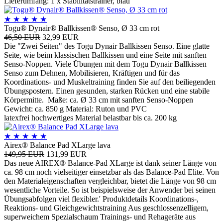
Lieferumfang: 1 x Stabilitätstrainer, blau
★
★
★
★
★
Togu® Dynair® Ballkissen® Senso, Ø 33 cm rot
46,50 EUR
32,99 EUR
Die "Zwei Seiten" des Togu Dynair Ballkissen Senso. Eine glatte
Seite, wie beim klassischen Ballkissen und eine Seite mit sanften
Senso-Noppen. Viele Übungen mit dem Togu Dynair Ballkissen
Senso zum Dehnen, Mobilisieren, Kräftigen und für das
Koordinations- und Muskeltraining finden Sie auf den beiliegenden
Übungspostern. Einen gesunden, starken Rücken und eine stabile
Körpermitte. Maße: ca. Ø 33 cm mit sanften Senso-Noppen
Gewicht: ca. 850 g Material: Ruton und PVC
latexfrei hochwertiges Material belastbar bis ca. 200 kg
★
★
★
★
★
Airex® Balance Pad XLarge lava
149,95 EUR
131,99 EUR
Das neue AIREX® Balance-Pad XLarge ist dank seiner Länge von
ca. 98 cm noch vielseitiger einsetzbar als das Balance-Pad Elite. Von
den Materialeigenschaften vergleichbar, bietet die Länge von 98 cm
wesentliche Vorteile. So ist beispielsweise der Anwender bei seinen
Übungsabfolgen viel flexibler.' Produktdetails Koordinations-,
Reaktions- und Gleichgewichtstraining Aus geschlossenzelligem,
superweichem Spezialschaum Trainings- und Rehageräte aus