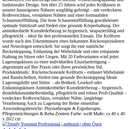
funktionales Design. Seit über 25 Jahren wird jedes Keilkissen in
unserer hauseigenen Näherei sorgfältig gefertigt – mit verdecktem
Reißverschluss, verstärkten Nähten und einer formstabilen
Schaumstofffüllung. Die feste Schaumstofffüllung gewährleistet
optimale Stützkraft und fördert eine gesunde Körperhaltung. Der
antimikrobielle Kunstlederbezug ist hygienisch, strapazierfähig und
pflegeleicht – ideal für den professionellen Einsatz. Die Keilform
wurde nach den Erkenntnissen eines bekannten Rückenspezialisten
und Neurologen entwickelt: Sie sorgt für eine natürliche
Beckenkippung, Entlastung der Wirbelsäule und eine entspannte
Haltung im Sitzen oder Liegen. Mit 20 Farbvarianten wird jedes
Lagerungskissen zu einer individuellen Einzelanfertigung –
abgestimmt auf Ihre Praxis oder Ihren persönlichen Stil.
Produktdetails: Rückenschonende Keilform – entlastet Wirbelsäule
und Bandscheiben, fördert eine gesunde Beckenkippung Ideale
Lagerungshilfe und Stütze - als Bettkeil, Lesekeil oder
Entlastungskissen Antimikrobieller Kunstlederbezug – hygienisch,
desinfektionsmittelbeständig, pflegeleicht und robust Profi-Qualität –
verdeckter Reißverschluss, verstärkte Nähte, langlebige
Verarbeitung Auch zu Lagerung der Beine einsetzbar
Anwendungsbereiche: Physiotherapie & Ergotherapie,
Pflegeeinrichtungen & Reha-Zentren Farbe: weiß Maße: ca 40 x 40
x 20/2 cm