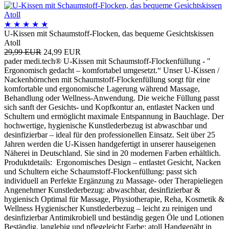
★
★
★
★
★
U-Kissen mit Schaumstoff-Flocken, das bequeme Gesichtskissen
Atoll
29,99 EUR
24,99 EUR
pader medi.tech® U-Kissen mit Schaumstoff-Flockenfüllung - "
Ergonomisch gedacht – komfortabel umgesetzt.“ Unser U-Kissen /
Nackenhörnchen mit Schaumstoff-Flockenfüllung sorgt für eine
komfortable und ergonomische Lagerung während Massage,
Behandlung oder Wellness-Anwendung. Die weiche Füllung passt
sich sanft der Gesichts- und Kopfkontur an, entlastet Nacken und
Schultern und ermöglicht maximale Entspannung in Bauchlage. Der
hochwertige, hygienische Kunstlederbezug ist abwaschbar und
desinfizierbar – ideal für den professionellen Einsatz. Seit über 25
Jahren werden die U-Kissen handgefertigt in unserer hauseigenen
Näherei in Deutschland. Sie sind in 20 modernen Farben erhältlich.
Produktdetails: Ergonomisches Design – entlastet Gesicht, Nacken
und Schultern eiche Schaumstoff-Flockenfüllung: passt sich
individuell an Perfekte Ergänzung zu Massage- oder Therapieliegen
Angenehmer Kunstlederbezug: abwaschbar, desinfizierbar &
hygienisch Optimal für Massage, Physiotherapie, Reha, Kosmetik &
Wellness Hygienischer Kunstlederbezug – leicht zu reinigen und
desinfizierbar Antimikrobiell und beständig gegen Öle und Lotionen
Beständig, langlebig und pflegeleicht Farbe: atoll Handgenäht in