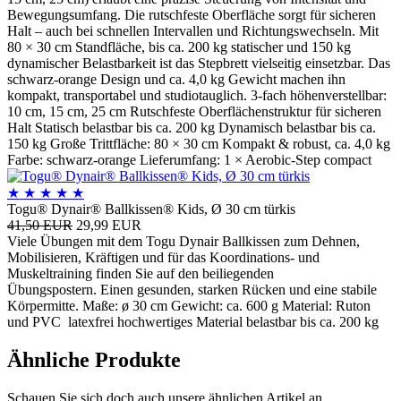
Bewegungsumfang. Die rutschfeste Oberfläche sorgt für sicheren
Halt – auch bei schnellen Intervallen und Richtungswechseln. Mit
80 × 30 cm Standfläche, bis ca. 200 kg statischer und 150 kg
dynamischer Belastbarkeit ist das Stepbrett vielseitig einsetzbar. Das
schwarz-orange Design und ca. 4,0 kg Gewicht machen ihn
kompakt, transportabel und studio­tauglich. 3-fach höhenverstellbar:
10 cm, 15 cm, 25 cm Rutschfeste Oberflächenstruktur für sicheren
Halt Statisch belastbar bis ca. 200 kg Dynamisch belastbar bis ca.
150 kg Große Trittfläche: 80 × 30 cm Kompakt & robust, ca. 4,0 kg
Farbe: schwarz-orange Lieferumfang: 1 × Aerobic-Step compact
★
★
★
★
★
Togu® Dynair® Ballkissen® Kids, Ø 30 cm türkis
41,50 EUR
29,99 EUR
Viele Übungen mit dem Togu Dynair Ballkissen zum Dehnen,
Mobilisieren, Kräftigen und für das Koordinations- und
Muskeltraining finden Sie auf den beiliegenden
Übungspostern. Einen gesunden, starken Rücken und eine stabile
Körpermitte. Maße: ø 30 cm Gewicht: ca. 600 g Material: Ruton
und PVC latexfrei hochwertiges Material belastbar bis ca. 200 kg
Ähnliche Produkte
Schauen Sie sich doch auch unsere ähnlichen Artikel an.