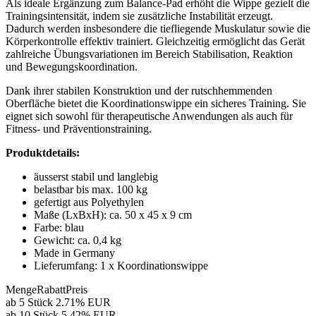
Als ideale Ergänzung zum Balance-Pad erhöht die Wippe gezielt die
Trainingsintensität, indem sie zusätzliche Instabilität erzeugt.
Dadurch werden insbesondere die tiefliegende Muskulatur sowie die
Körperkontrolle effektiv trainiert. Gleichzeitig ermöglicht das Gerät
zahlreiche Übungsvariationen im Bereich Stabilisation, Reaktion
und Bewegungskoordination.
Dank ihrer stabilen Konstruktion und der rutschhemmenden
Oberfläche bietet die Koordinationswippe ein sicheres Training. Sie
eignet sich sowohl für therapeutische Anwendungen als auch für
Fitness- und Präventionstraining.
Produktdetails:
äusserst stabil und langlebig
belastbar bis max. 100 kg
gefertigt aus Polyethylen
Maße (LxBxH): ca. 50 x 45 x 9 cm
Farbe: blau
Gewicht: ca. 0,4 kg
Made in Germany
Lieferumfang: 1 x Koordinationswippe
Menge
Rabatt
Preis
ab 5 Stück
2.71%
EUR
ab 10 Stück
5.42%
EUR