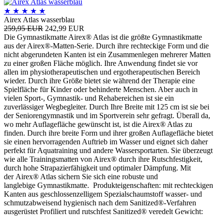
★
★
★
★
★
Airex Atlas wasserblau
259,95 EUR
242,99 EUR
Die Gymnastikmatte Airex® Atlas ist die größte Gymnastikmatte
aus der Airex®-Matten-Serie. Durch ihre rechteckige Form und die
nicht abgerundeten Kanten ist ein Zusammenlegen mehrerer Matten
zu einer großen Fläche möglich. Ihre Anwendung findet sie vor
allen im physiotherapeutischen und ergotherapeutischen Bereich
wieder. Durch ihre Größe bietet sie während der Therapie eine
Spielfläche für Kinder oder behinderte Menschen. Aber auch in
vielen Sport-, Gymnastik- und Rehabereichen ist sie ein
zuverlässiger Wegbegleiter. Durch Ihre Breite mit 125 cm ist sie bei
der Seniorengymnastik und im Sportverein sehr gefragt. Überall da,
wo mehr Auflagefläche gewünscht ist, ist die Airex® Atlas zu
finden. Durch ihre breite Form und ihrer großen Auflagefläche bietet
sie einen hervorragenden Auftrieb im Wasser und eignet sich daher
perfekt für Aquatraining und andere Wassersportarten. Sie überzeugt
wie alle Trainingsmatten von Airex® durch ihre Rutschfestigkeit,
durch hohe Strapazierfähigkeit und optimaler Dämpfung. Mit
der Airex® Atlas sichern Sie sich eine robuste und
langlebige Gymnastikmatte. Produkteigenschaften: mit rechteckigen
Kanten aus geschlossenzelligem Spezialschaumstoff wasser- und
schmutzabweisend hygienisch nach dem Sanitized®-Verfahren
ausgerüstet Profiliert und rutschfest Sanitized® veredelt Gewicht: