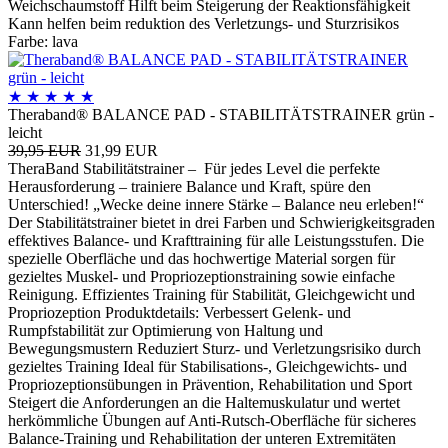
Weichschaumstoff Hilft beim Steigerung der Reaktionsfähigkeit
Kann helfen beim reduktion des Verletzungs- und Sturzrisikos
Farbe: lava
★
★
★
★
★
Theraband® BALANCE PAD - STABILITÄTSTRAINER grün -
leicht
39,95 EUR
31,99 EUR
TheraBand Stabilitätstrainer – Für jedes Level die perfekte
Herausforderung – trainiere Balance und Kraft, spüre den
Unterschied! „Wecke deine innere Stärke – Balance neu erleben!“
Der Stabilitätstrainer bietet in drei Farben und Schwierigkeitsgraden
effektives Balance- und Krafttraining für alle Leistungsstufen. Die
spezielle Oberfläche und das hochwertige Material sorgen für
gezieltes Muskel- und Propriozeptionstraining sowie einfache
Reinigung. Effizientes Training für Stabilität, Gleichgewicht und
Propriozeption Produktdetails: Verbessert Gelenk- und
Rumpfstabilität zur Optimierung von Haltung und
Bewegungsmustern Reduziert Sturz- und Verletzungsrisiko durch
gezieltes Training Ideal für Stabilisations-, Gleichgewichts- und
Propriozeptionsübungen in Prävention, Rehabilitation und Sport
Steigert die Anforderungen an die Haltemuskulatur und wertet
herkömmliche Übungen auf Anti-Rutsch-Oberfläche für sicheres
Balance-Training und Rehabilitation der unteren Extremitäten