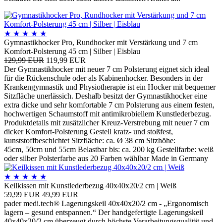
★
★
★
★
★
Gymnastikhocker Pro, Rundhocker mit Verstärkung und 7 cm
Komfort-Polsterung 45 cm | Silber | Eisblau
129,99 EUR
119,99 EUR
Der Gymnastikhocker mit neuer 7 cm Polsterung eignet sich ideal
für die Rückenschule oder als Kabinenhocker. Besonders in der
Krankengymnastik und Physiotherapie ist ein Hocker mit bequemer
Sitzfläche unerlässich. Deshalb besitzt der Gymnastikhocker eine
extra dicke und sehr komfortable 7 cm Polsterung aus einem festen,
hochwertigen Schaumstoff mit antimikrobiellem Kunstlederbezug.
Produktdetails mit zusätzlicher Kreuz-Verstrebung mit neuer 7 cm
dicker Komfort-Polsterung Gestell kratz- und stoßfest,
kunststoffbeschichtet Sitzfläche: ca. Ø 38 cm Sitzhöhe:
45cm, 50cm und 55cm Belastbar bis: ca. 200 kg Gestellfarbe: weiß
oder silber Polsterfarbe aus 20 Farben wählbar Made in Germany
★
★
★
★
★
Keilkissen mit Kunstlederbezug 40x40x20/2 cm | Weiß
59,99 EUR
49,99 EUR
pader medi.tech® Lagerungskeil 40x40x20/2 cm - „Ergonomisch
lagern – gesund entspannen.“ Der handgefertigte Lagerungskeil
40x40x20/2 cm überzeugt durch höchste Verarbeitungsqualität und