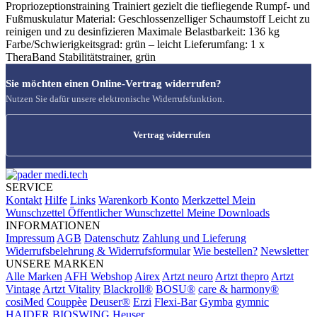
Propriozeptionstraining Trainiert gezielt die tiefliegende Rumpf- und
Fußmuskulatur Material: Geschlossenzelliger Schaumstoff Leicht zu
reinigen und zu desinfizieren Maximale Belastbarkeit: 136 kg
Farbe/Schwierigkeitsgrad: grün – leicht Lieferumfang: 1 x
TheraBand Stabilitätstrainer, grün
Sie möchten einen Online-Vertrag widerrufen?
Nutzen Sie dafür unsere elektronische Widerrufsfunktion.
Vertrag widerrufen
SERVICE
Kontakt
Hilfe
Links
Warenkorb
Konto
Merkzettel
Mein
Wunschzettel
Öffentlicher Wunschzettel
Meine Downloads
INFORMATIONEN
Impressum
AGB
Datenschutz
Zahlung und Lieferung
Widerrufsbelehrung & Widerrufsformular
Wie bestellen?
Newsletter
UNSERE MARKEN
Alle Marken
AFH Webshop
Airex
Artzt neuro
Artzt thepro
Artzt
Vintage
Artzt Vitality
Blackroll®
BOSU®
care & harmony®
cosiMed
Couppèe
Deuser®
Erzi
Flexi-Bar
Gymba
gymnic
HAIDER BIOSWING
Heuser