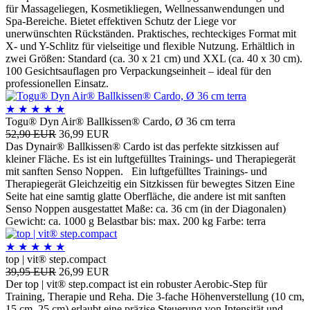
für Massageliegen, Kosmetikliegen, Wellnessanwendungen und
Spa-Bereiche. Bietet effektiven Schutz der Liege vor
unerwünschten Rückständen. Praktisches, rechteckiges Format mit
X- und Y-Schlitz für vielseitige und flexible Nutzung. Erhältlich in
zwei Größen: Standard (ca. 30 x 21 cm) und XXL (ca. 40 x 30 cm).
100 Gesichtsauflagen pro Verpackungseinheit – ideal für den
professionellen Einsatz.
★
★
★
★
★
Togu® Dyn Air® Ballkissen® Cardo, Ø 36 cm terra
52,90 EUR
36,99 EUR
Das Dynair® Ballkissen® Cardo ist das perfekte sitzkissen auf
kleiner Fläche. Es ist ein luftgefülltes Trainings- und Therapiegerät
mit sanften Senso Noppen. Ein luftgefülltes Trainings- und
Therapiegerät Gleichzeitig ein Sitzkissen für bewegtes Sitzen Eine
Seite hat eine samtig glatte Oberfläche, die andere ist mit sanften
Senso Noppen ausgestattet Maße: ca. 36 cm (in der Diagonalen)
Gewicht: ca. 1000 g Belastbar bis: max. 200 kg Farbe: terra
★
★
★
★
★
top | vit® step.compact
39,95 EUR
26,99 EUR
Der top | vit® step.compact ist ein robuster Aerobic-Step für
Training, Therapie und Reha. Die 3-fache Höhenverstellung (10 cm,
15 cm, 25 cm) erlaubt eine präzise Steuerung von Intensität und