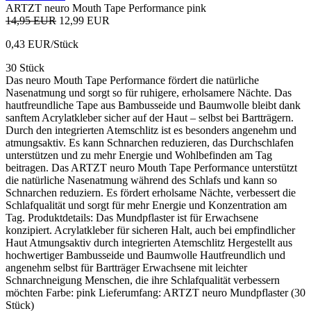
ARTZT neuro Mouth Tape Performance pink
14,95 EUR
12,99 EUR
0,43 EUR/Stück
30 Stück
Das neuro Mouth Tape Performance fördert die natürliche
Nasenatmung und sorgt so für ruhigere, erholsamere Nächte. Das
hautfreundliche Tape aus Bambusseide und Baumwolle bleibt dank
sanftem Acrylatkleber sicher auf der Haut – selbst bei Bartträgern.
Durch den integrierten Atemschlitz ist es besonders angenehm und
atmungsaktiv. Es kann Schnarchen reduzieren, das Durchschlafen
unterstützen und zu mehr Energie und Wohlbefinden am Tag
beitragen. Das ARTZT neuro Mouth Tape Performance unterstützt
die natürliche Nasenatmung während des Schlafs und kann so
Schnarchen reduziern. Es fördert erholsame Nächte, verbessert die
Schlafqualität und sorgt für mehr Energie und Konzentration am
Tag. Produktdetails: Das Mundpflaster ist für Erwachsene
konzipiert. Acrylatkleber für sicheren Halt, auch bei empfindlicher
Haut Atmungsaktiv durch integrierten Atemschlitz Hergestellt aus
hochwertiger Bambusseide und Baumwolle Hautfreundlich und
angenehm selbst für Bartträger Erwachsene mit leichter
Schnarchneigung Menschen, die ihre Schlafqualität verbessern
möchten Farbe: pink Lieferumfang: ARTZT neuro Mundpflaster (30
Stück)