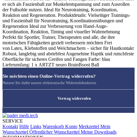
er sich als Faszienball zur Muskelentspannung und zum Ausrollen
der Fußsohle nutzen. Ideal für Neurotraining, Koordination,
Reaktion und Regeneration. Produktdetails: Vielseitiger Trainings-
und Faszienball für Neurotraining, Koordinationsübungen und
Regeneration Ideal zur Verbesserung von Hand-Auge-
Koordination, Reaktion, Timing und visueller Wahrnehmung
Perfekt für Sportler, Trainer, Therapeuten und alle, die ihre
motorischen Fähigkeiten gezielt verbessern möchten Frei
von Latex, Klebstoffen und Weichmachern – sicher für Hautkontakt
Robust, langlebig und abriebfest Angenehme Haptik und rutschfeste
Oberfläche für sicheres Greifen und Fangen Farbe: blau
Lieferumfang: 1 x ARTZT neuro BrainBoost Ball
Sie möchten einen Online-Vertrag widerrufen?
Nutzen Sie dafür unsere elektronische Widerrufsfunktion.
Vertrag widerrufen
SERVICE
Kontakt
Hilfe
Links
Warenkorb
Konto
Merkzettel
Mein
Wunschzettel
Öffentlicher Wunschzettel
Meine Downloads