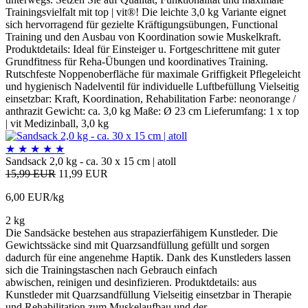
Trainingsvielfalt mit top | vit®! Die leichte 3,0 kg Variante eignet
sich hervorragend für gezielte Kräftigungsübungen, Functional
Training und den Ausbau von Koordination sowie Muskelkraft.
Produktdetails: Ideal für Einsteiger u. Fortgeschrittene mit guter
Grundfitness für Reha-Übungen und koordinatives Training.
Rutschfeste Noppenoberfläche für maximale Griffigkeit Pflegeleicht
und hygienisch Nadelventil für individuelle Luftbefüllung Vielseitig
einsetzbar: Kraft, Koordination, Rehabilitation Farbe: neonorange /
anthrazit Gewicht: ca. 3,0 kg Maße: Ø 23 cm Lieferumfang: 1 x top
| vit Medizinball, 3,0 kg
★
★
★
★
★
Sandsack 2,0 kg - ca. 30 x 15 cm | atoll
15,99 EUR
11,99 EUR
6,00 EUR/kg
2 kg
Die Sandsäcke bestehen aus strapazierfähigem Kunstleder. Die
Gewichtssäcke sind mit Quarzsandfüllung gefüllt und sorgen
dadurch für eine angenehme Haptik. Dank des Kunstleders lassen
sich die Trainingstaschen nach Gebrauch einfach
abwischen, reinigen und desinfizieren. Produktdetails: aus
Kunstleder mit Quarzsandfüllung Vielseitig einsetzbar in Therapie
und Rehabilitation zum Muskelaufbau und der