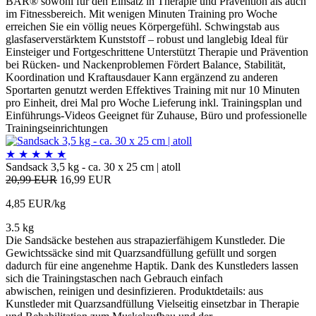
BAR® sowohl für den Einsatz in Therapie und Prävention als auch
im Fitnessbereich. Mit wenigen Minuten Training pro Woche
erreichen Sie ein völlig neues Körpergefühl. Schwingstab aus
glasfaserverstärktem Kunststoff – robust und langlebig Ideal für
Einsteiger und Fortgeschrittene Unterstützt Therapie und Prävention
bei Rücken- und Nackenproblemen Fördert Balance, Stabilität,
Koordination und Kraftausdauer Kann ergänzend zu anderen
Sportarten genutzt werden Effektives Training mit nur 10 Minuten
pro Einheit, drei Mal pro Woche Lieferung inkl. Trainingsplan und
Einführungs-Videos Geeignet für Zuhause, Büro und professionelle
Trainingseinrichtungen
★
★
★
★
★
Sandsack 3,5 kg - ca. 30 x 25 cm | atoll
20,99 EUR
16,99 EUR
4,85 EUR/kg
3.5 kg
Die Sandsäcke bestehen aus strapazierfähigem Kunstleder. Die
Gewichtssäcke sind mit Quarzsandfüllung gefüllt und sorgen
dadurch für eine angenehme Haptik. Dank des Kunstleders lassen
sich die Trainingstaschen nach Gebrauch einfach
abwischen, reinigen und desinfizieren. Produktdetails: aus
Kunstleder mit Quarzsandfüllung Vielseitig einsetzbar in Therapie