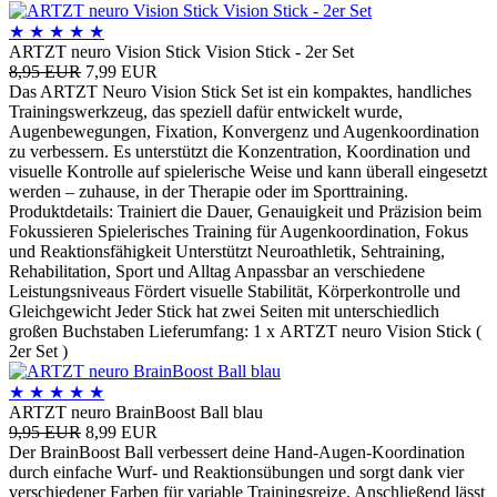
★
★
★
★
★
ARTZT neuro Vision Stick Vision Stick - 2er Set
8,95 EUR
7,99 EUR
Das ARTZT Neuro Vision Stick Set ist ein kompaktes, handliches
Trainingswerkzeug, das speziell dafür entwickelt wurde,
Augenbewegungen, Fixation, Konvergenz und Augenkoordination
zu verbessern. Es unterstützt die Konzentration, Koordination und
visuelle Kontrolle auf spielerische Weise und kann überall eingesetzt
werden – zuhause, in der Therapie oder im Sporttraining.
Produktdetails: Trainiert die Dauer, Genauigkeit und Präzision beim
Fokussieren Spielerisches Training für Augenkoordination, Fokus
und Reaktionsfähigkeit Unterstützt Neuroathletik, Sehtraining,
Rehabilitation, Sport und Alltag Anpassbar an verschiedene
Leistungsniveaus Fördert visuelle Stabilität, Körperkontrolle und
Gleichgewicht Jeder Stick hat zwei Seiten mit unterschiedlich
großen Buchstaben Lieferumfang: 1 x ARTZT neuro Vision Stick (
2er Set )
★
★
★
★
★
ARTZT neuro BrainBoost Ball blau
9,95 EUR
8,99 EUR
Der BrainBoost Ball verbessert deine Hand-Augen-Koordination
durch einfache Wurf- und Reaktionsübungen und sorgt dank vier
verschiedener Farben für variable Trainingsreize. Anschließend lässt