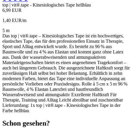
top | vit®.tape - Kinesiologisches Tape hellblau
6,99 EUR
1,40 EUR/m
5 m
Das top | vit®.tape – Kinesiologisches Tape ist ein hochwertiges,
elastisches Tape, das für den professionellen Einsatz in Therapie,
Sport und Alltag entwickelt wurde. Es besteht zu 96 % aus
Baumwolle und zu 4 % aus Elastan und kommt ganz ohne Latex
aus. Dank der wasserabweisenden und atmungsaktiven
Materialeigenschaften bietet es einen angenehmen Tragekomfort –
auch bei längerem Gebrauch. Die ausgezeichnete Haftkraft sorgt für
zuverlässigen Halt selbst bei hoher Belastung. Erhältlich in zehn
modernen Farben, bietet das Tape eine individuelle Anpassung an
persönliche Vorlieben oder Praxisdesigns. Rolle à 5 cm x 5 m 96 %
Baumwolle, 4 % Elastan Latexfrei und hautfreundlich
Wasserabweisend und atmungsaktiv Exzellente Haftkraft Für
Therapie, Training und Alltag Leicht abrollbar und zuschneidbar
Lieferumfang: 1x top | vit®.tape - Kinesiologisches Tape in der
Farbe hellblau
Schon gesehen?