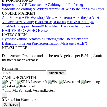
INFORMATIONEN
Impressum
AGB
Datenschutz
Zahlung und Lieferung
Widerrufsbelehrung & Widerrufsformular
Wie bestellen?
Newsletter
UNSERE MARKEN
Alle Marken
AFH Webshop
Airex
Artzt neuro
Artzt thepro
Artzt
Vintage
Artzt Vitality
Blackroll®
BOSU®
care & harmony®
cosiMed
Couppèe
Deuser®
Erzi
Flexi-Bar
Gymba
gymnic
HAIDER BIOSWING
Heuser
KATEGORIEN
Gymnastikartikel
Anatomie
Fitnessgeräte
Therapiebedarf
Behandlungsliegen
Praxisorganisation
Massage
SALE%
NEWSLETTER
Die neuesten Produkte und die besten Angebote per E-Mail, damit
Ihr nichts mehr verpasst.
Newsletter
Abonnieren
ZAHLUNGSARTEN
* inkl. MwSt., zzgl. Versandkosten
↑
0 Artikel im Warenkorb
Schließen