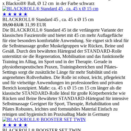
x Blackroll® Ball, Ø 12 cm in der Farbe schwarz
★
★
★
★
★
BLACKROLL® Standard 45 , ca. 45 x Ø 15 cm
39,90 EUR
31,99 EUR
Die BLACKROLL® Standard 45 ist die verlängerte Variante der
klassischen Faszienrolle und bietet mit 45 cm mehr Auflagefläche
für eine besonders komfortable Anwendung. Sie eignet sich ideal für
die Selbstmassage großer Muskelgruppen wie Rücken, Beine und
Gesäß. Durch den bewährten Härtegrad der STANDARD-Rolle
unterstützt sie die Regeneration, Mobilisation und das funktionelle
Training im Alltag, im Sport und in der Therapie. Gerade in
physiotherapeutischen Praxen, Trainingsbereichen und Pilates-
Settings sorgt die zusätzliche Länge für mehr Stabilität und ein
angenehmes Rollverhalten. Die Rolle ist robust, leicht, pflegeleicht
und für vielseitige Anwendungen im professionellen und privaten
Bereich konzipiert. Maße: ca. 45 x Ø 15 cm 15 cm länger als die
klassische STANDARD-Rolle Ideal für große Körperbereiche wie
Rücken und Beine Bewährter STANDARD-Härtegrad für intensive
Selbstmassage Geeignet für Sport, Therapie, Rehabilitation und
Pilates Robustes, leichtes und formstabiles Material Einfach zu
reinigen und hygienisch im Praxisalltag Made in Germany
★
★
★
★
★
BLACKROLL® BOOSTER SET TWIN