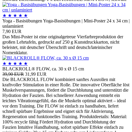
★
★
★
★
★
Yoga - Basisübungen Yoga-Basisübungen | Mini-Poster 24 x 34 cm |
unlaminiert
7,90 EUR
Das Mini-Poster ist eine originalgetreue Vierfarbreproduktion der
großen Lehrtafeln, gedruckt auf 250 g Kunstdruckkarton, nicht
beleistet, mit deutscher Überschrift und deutsch/lateinischer
Nomenklatur.
★
★
★
★
★
BLACKROLL® FLOW, ca. 30 x Ø 15 cm
39,90 EUR
31,99 EUR
Die BLACKROLL FLOW kombiniert sanftes Ausrollen mit
kraftvoller Stimulation in einer Rolle. Die innovative Oberfläche löst
Muskelverspannungen, fördert die Durchblutung und unterstützt die
Hydration der Faszien. Bei schnellerer Anwendung entsteht ein
leichtes Vibrationsgefühl, das die Muskeln optimal aktiviert – ideal
vor dem Training. Die FLOW ist einfach zu handhaben, liefert
schnell spürbare Ergebnisse und eignet sich für Aktivierung,
Regeneration und funktionelles Training. Produktdeetails: Material:
100% recycle fähig Fördert Hydration und Durchblutung der
Faszien Intuitive Handhabung, sofort spürbare Effekte einfach zu