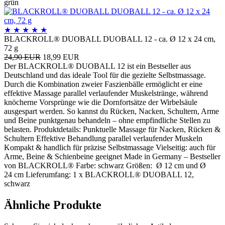
grün
★
★
★
★
★
BLACKROLL® DUOBALL DUOBALL 12 - ca. Ø 12 x 24 cm,
72 g
24,90 EUR
18,99 EUR
Der BLACKROLL® DUOBALL 12 ist ein Bestseller aus
Deutschland und das ideale Tool für die gezielte Selbstmassage.
Durch die Kombination zweier Faszienbälle ermöglicht er eine
effektive Massage parallel verlaufender Muskelstränge, während
knöcherne Vorsprünge wie die Dornfortsätze der Wirbelsäule
ausgespart werden. So kannst du Rücken, Nacken, Schultern, Arme
und Beine punktgenau behandeln – ohne empfindliche Stellen zu
belasten. Produktdetails: Punktuelle Massage für Nacken, Rücken &
Schultern Effektive Behandlung parallel verlaufender Muskeln
Kompakt & handlich für präzise Selbstmassage Vielseitig: auch für
Arme, Beine & Schienbeine geeignet Made in Germany – Bestseller
von BLACKROLL® Farbe: schwarz Größen: Ø 12 cm und Ø
24 cm Lieferumfang: 1 x BLACKROLL® DUOBALL 12,
schwarz
Ähnliche Produkte