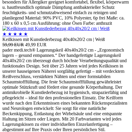
besonders für Allergiker geeignet komfortabel, flexibel, körperwarm
u. hautfreundlich optimale Dämpfung antibakterieller Schutz
feuchtigkeits- und schmutzabweisend einfach zu reinigen und
planliegend Material: 90% PVC, 10% Polyester, 6p frei Maße: ca.
180 x 60 x 0,5 cm Ausführung: ohne Ösen Farbe: anthrazit
★
★
★
★
★
Keilkissen mit Kunstlederbezug 40x40x20/2 cm | Weiß
59,99 EUR
49,99 EUR
pader medi.tech® Lagerungskeil 40x40x20/2 cm - „Ergonomisch
lagern – gesund entspannen.“ Der handgefertigte Lagerungskeil
40x40x20/2 cm überzeugt durch höchste Verarbeitungsqualität und
funktionales Design. Seit über 25 Jahren wird jedes Keilkissen in
unserer hauseigenen Näherei sorgfältig gefertigt – mit verdecktem
Reißverschluss, verstärkten Nähten und einer formstabilen
Schaumstofffüllung. Die feste Schaumstofffüllung gewährleistet
optimale Stützkraft und fördert eine gesunde Körperhaltung. Der
antimikrobielle Kunstlederbezug ist hygienisch, strapazierfähig und
pflegeleicht – ideal für den professionellen Einsatz. Die Keilform
wurde nach den Erkenntnissen eines bekannten Rückenspezialisten
und Neurologen entwickelt: Sie sorgt für eine natürliche
Beckenkippung, Entlastung der Wirbelsäule und eine entspannte
Haltung im Sitzen oder Liegen. Mit 20 Farbvarianten wird jedes
Lagerungskissen zu einer individuellen Einzelanfertigung –
abgestimmt auf Ihre Praxis oder Ihren persönlichen Stil.