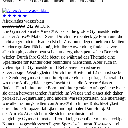
Schauen Sie sich doch auch unsere ähnlichen Artikel an.
★
★
★
★
★
Airex Atlas wasserblau
259,95 EUR
242,99 EUR
Die Gymnastikmatte Airex® Atlas ist die größte Gymnastikmatte
aus der Airex®-Matten-Serie. Durch ihre rechteckige Form und die
nicht abgerundeten Kanten ist ein Zusammenlegen mehrerer Matten
zu einer großen Fläche möglich. Ihre Anwendung findet sie vor
allen im physiotherapeutischen und ergotherapeutischen Bereich
wieder. Durch ihre Größe bietet sie während der Therapie eine
Spielfläche für Kinder oder behinderte Menschen. Aber auch in
vielen Sport-, Gymnastik- und Rehabereichen ist sie ein
zuverlässiger Wegbegleiter. Durch Ihre Breite mit 125 cm ist sie bei
der Seniorengymnastik und im Sportverein sehr gefragt. Überall da,
wo mehr Auflagefläche gewünscht ist, ist die Airex® Atlas zu
finden. Durch ihre breite Form und ihrer großen Auflagefläche bietet
sie einen hervorragenden Auftrieb im Wasser und eignet sich daher
perfekt für Aquatraining und andere Wassersportarten. Sie überzeugt
wie alle Trainingsmatten von Airex® durch ihre Rutschfestigkeit,
durch hohe Strapazierfähigkeit und optimaler Dämpfung. Mit
der Airex® Atlas sichern Sie sich eine robuste und
langlebige Gymnastikmatte. Produkteigenschaften: mit rechteckigen
Kanten aus geschlossenzelligem Spezialschaumstoff wasser- und