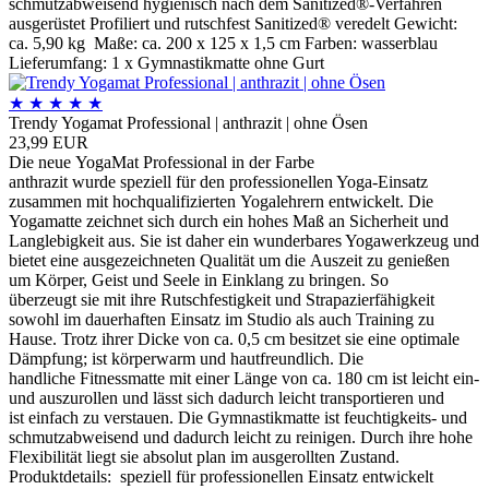
schmutzabweisend hygienisch nach dem Sanitized®-Verfahren
ausgerüstet Profiliert und rutschfest Sanitized® veredelt Gewicht:
ca. 5,90 kg Maße: ca. 200 x 125 x 1,5 cm Farben: wasserblau
Lieferumfang: 1 x Gymnastikmatte ohne Gurt
★
★
★
★
★
Trendy Yogamat Professional | anthrazit | ohne Ösen
23,99 EUR
Die neue YogaMat Professional in der Farbe
anthrazit wurde speziell für den professionellen Yoga-Einsatz
zusammen mit hochqualifizierten Yogalehrern entwickelt. Die
Yogamatte zeichnet sich durch ein hohes Maß an Sicherheit und
Langlebigkeit aus. Sie ist daher ein wunderbares Yogawerkzeug und
bietet eine ausgezeichneten Qualität um die Auszeit zu genießen
um Körper, Geist und Seele in Einklang zu bringen. So
überzeugt sie mit ihre Rutschfestigkeit und Strapazierfähigkeit
sowohl im dauerhaften Einsatz im Studio als auch Training zu
Hause. Trotz ihrer Dicke von ca. 0,5 cm besitzet sie eine optimale
Dämpfung; ist körperwarm und hautfreundlich. Die
handliche Fitnessmatte mit einer Länge von ca. 180 cm ist leicht ein-
und auszurollen und lässt sich dadurch leicht transportieren und
ist einfach zu verstauen. Die Gymnastikmatte ist feuchtigkeits- und
schmutzabweisend und dadurch leicht zu reinigen. Durch ihre hohe
Flexibilität liegt sie absolut plan im ausgerollten Zustand.
Produktdetails: speziell für professionellen Einsatz entwickelt