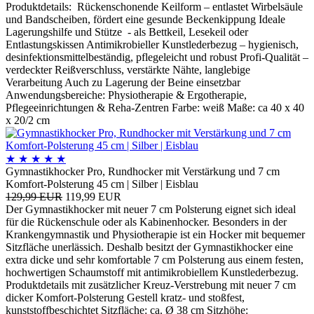
Produktdetails: Rückenschonende Keilform – entlastet Wirbelsäule
und Bandscheiben, fördert eine gesunde Beckenkippung Ideale
Lagerungshilfe und Stütze - als Bettkeil, Lesekeil oder
Entlastungskissen Antimikrobieller Kunstlederbezug – hygienisch,
desinfektionsmittelbeständig, pflegeleicht und robust Profi-Qualität –
verdeckter Reißverschluss, verstärkte Nähte, langlebige
Verarbeitung Auch zu Lagerung der Beine einsetzbar
Anwendungsbereiche: Physiotherapie & Ergotherapie,
Pflegeeinrichtungen & Reha-Zentren Farbe: weiß Maße: ca 40 x 40
x 20/2 cm
★
★
★
★
★
Gymnastikhocker Pro, Rundhocker mit Verstärkung und 7 cm
Komfort-Polsterung 45 cm | Silber | Eisblau
129,99 EUR
119,99 EUR
Der Gymnastikhocker mit neuer 7 cm Polsterung eignet sich ideal
für die Rückenschule oder als Kabinenhocker. Besonders in der
Krankengymnastik und Physiotherapie ist ein Hocker mit bequemer
Sitzfläche unerlässich. Deshalb besitzt der Gymnastikhocker eine
extra dicke und sehr komfortable 7 cm Polsterung aus einem festen,
hochwertigen Schaumstoff mit antimikrobiellem Kunstlederbezug.
Produktdetails mit zusätzlicher Kreuz-Verstrebung mit neuer 7 cm
dicker Komfort-Polsterung Gestell kratz- und stoßfest,
kunststoffbeschichtet Sitzfläche: ca. Ø 38 cm Sitzhöhe: