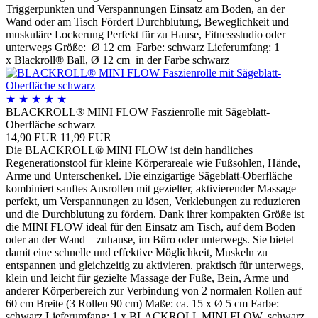
Triggerpunkten und Verspannungen Einsatz am Boden, an der
Wand oder am Tisch Fördert Durchblutung, Beweglichkeit und
muskuläre Lockerung Perfekt für zu Hause, Fitnessstudio oder
unterwegs Größe: Ø 12 cm Farbe: schwarz Lieferumfang: 1
x Blackroll® Ball, Ø 12 cm in der Farbe schwarz
★
★
★
★
★
BLACKROLL® MINI FLOW Faszienrolle mit Sägeblatt-
Oberfläche schwarz
14,90 EUR
11,99 EUR
Die BLACKROLL® MINI FLOW ist dein handliches
Regenerationstool für kleine Körperareale wie Fußsohlen, Hände,
Arme und Unterschenkel. Die einzigartige Sägeblatt-Oberfläche
kombiniert sanftes Ausrollen mit gezielter, aktivierender Massage –
perfekt, um Verspannungen zu lösen, Verklebungen zu reduzieren
und die Durchblutung zu fördern. Dank ihrer kompakten Größe ist
die MINI FLOW ideal für den Einsatz am Tisch, auf dem Boden
oder an der Wand – zuhause, im Büro oder unterwegs. Sie bietet
damit eine schnelle und effektive Möglichkeit, Muskeln zu
entspannen und gleichzeitig zu aktivieren. praktisch für unterwegs,
klein und leicht für gezielte Massage der Füße, Bein, Arme und
anderer Körperbereich zur Verbindung von 2 normalen Rollen auf
60 cm Breite (3 Rollen 90 cm) Maße: ca. 15 x Ø 5 cm Farbe:
schwarz Lieferumfang: 1 x BLACKROLL MINI FLOW, schwarz