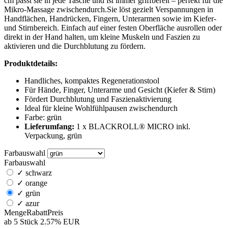
cm passt sie in jede Tasche und ist immer griffbereit – perfekt für die
Mikro-Massage zwischendurch.Sie löst gezielt Verspannungen in
Handflächen, Handrücken, Fingern, Unterarmen sowie im Kiefer-
und Stirnbereich. Einfach auf einer festen Oberfläche ausrollen oder
direkt in der Hand halten, um kleine Muskeln und Faszien zu
aktivieren und die Durchblutung zu fördern.
Produktdetails:
Handliches, kompaktes Regenerationstool
Für Hände, Finger, Unterarme und Gesicht (Kiefer & Stirn)
Fördert Durchblutung und Faszienaktivierung
Ideal für kleine Wohlfühlpausen zwischendurch
Farbe: grün
Lieferumfang:
1 x BLACKROLL® MICRO inkl.
Verpackung, grün
Farbauswahl
Farbauswahl
✓
schwarz
✓
orange
✓
grün
✓
azur
Menge
Rabatt
Preis
ab 5 Stück
2.57%
EUR