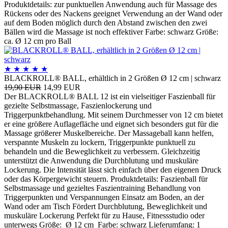
Produktdetails: zur punktuellen Anwendung auch für Massage des
Rückens oder des Nackens geeignet Verwendung an der Wand oder
auf dem Boden möglich durch den Abstand zwischen den zwei
Bällen wird die Massage ist noch effektiver Farbe: schwarz Größe:
ca. Ø 12 cm pro Ball
★
★
★
★
★
BLACKROLL® BALL, erhältlich in 2 Größen Ø 12 cm | schwarz
19,90 EUR
14,99 EUR
Der BLACKROLL® BALL 12 ist ein vielseitiger Faszienball für
gezielte Selbstmassage, Faszienlockerung und
Triggerpunktbehandlung. Mit seinem Durchmesser von 12 cm bietet
er eine größere Auflagefläche und eignet sich besonders gut für die
Massage größerer Muskelbereiche. Der Massageball kann helfen,
verspannte Muskeln zu lockern, Triggerpunkte punktuell zu
behandeln und die Beweglichkeit zu verbessern. Gleichzeitig
unterstützt die Anwendung die Durchblutung und muskuläre
Lockerung. Die Intensität lässt sich einfach über den eigenen Druck
oder das Körpergewicht steuern. Produktdetails: Faszienball für
Selbstmassage und gezieltes Faszientraining Behandlung von
Triggerpunkten und Verspannungen Einsatz am Boden, an der
Wand oder am Tisch Fördert Durchblutung, Beweglichkeit und
muskuläre Lockerung Perfekt für zu Hause, Fitnessstudio oder
unterwegs Größe: Ø 12 cm Farbe: schwarz Lieferumfang: 1