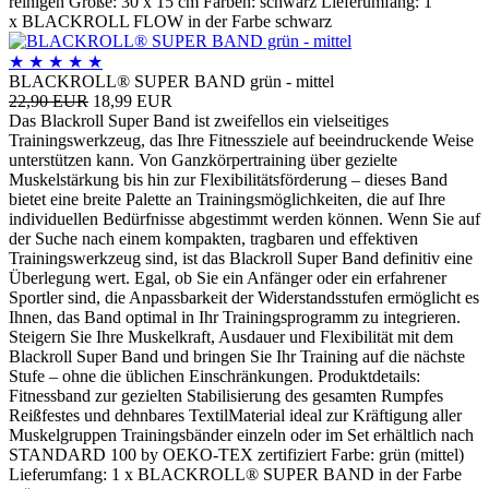
reinigen Größe: 30 x 15 cm Farben: schwarz Lieferumfang: 1
x BLACKROLL FLOW in der Farbe schwarz
★
★
★
★
★
BLACKROLL® SUPER BAND grün - mittel
22,90 EUR
18,99 EUR
Das Blackroll Super Band ist zweifellos ein vielseitiges
Trainingswerkzeug, das Ihre Fitnessziele auf beeindruckende Weise
unterstützen kann. Von Ganzkörpertraining über gezielte
Muskelstärkung bis hin zur Flexibilitätsförderung – dieses Band
bietet eine breite Palette an Trainingsmöglichkeiten, die auf Ihre
individuellen Bedürfnisse abgestimmt werden können. Wenn Sie auf
der Suche nach einem kompakten, tragbaren und effektiven
Trainingswerkzeug sind, ist das Blackroll Super Band definitiv eine
Überlegung wert. Egal, ob Sie ein Anfänger oder ein erfahrener
Sportler sind, die Anpassbarkeit der Widerstandsstufen ermöglicht es
Ihnen, das Band optimal in Ihr Trainingsprogramm zu integrieren.
Steigern Sie Ihre Muskelkraft, Ausdauer und Flexibilität mit dem
Blackroll Super Band und bringen Sie Ihr Training auf die nächste
Stufe – ohne die üblichen Einschränkungen. Produktdetails:
Fitnessband zur gezielten Stabilisierung des gesamten Rumpfes
Reißfestes und dehnbares TextilMaterial ideal zur Kräftigung aller
Muskelgruppen Trainingsbänder einzeln oder im Set erhältlich nach
STANDARD 100 by OEKO-TEX zertifiziert Farbe: grün (mittel)
Lieferumfang: 1 x BLACKROLL® SUPER BAND in der Farbe