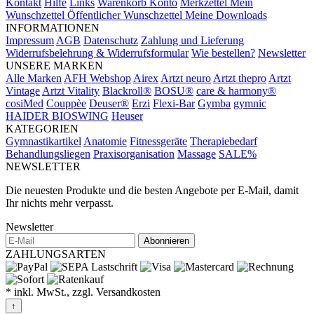
Kontakt
Hilfe
Links
Warenkorb
Konto
Merkzettel
Mein
Wunschzettel
Öffentlicher Wunschzettel
Meine Downloads
INFORMATIONEN
Impressum
AGB
Datenschutz
Zahlung und Lieferung
Widerrufsbelehrung & Widerrufsformular
Wie bestellen?
Newsletter
UNSERE MARKEN
Alle Marken
AFH Webshop
Airex
Artzt neuro
Artzt thepro
Artzt
Vintage
Artzt Vitality
Blackroll®
BOSU®
care & harmony®
cosiMed
Couppèe
Deuser®
Erzi
Flexi-Bar
Gymba
gymnic
HAIDER BIOSWING
Heuser
KATEGORIEN
Gymnastikartikel
Anatomie
Fitnessgeräte
Therapiebedarf
Behandlungsliegen
Praxisorganisation
Massage
SALE%
NEWSLETTER
Die neuesten Produkte und die besten Angebote per E-Mail, damit
Ihr nichts mehr verpasst.
Newsletter
Abonnieren
ZAHLUNGSARTEN
* inkl. MwSt., zzgl. Versandkosten
↑