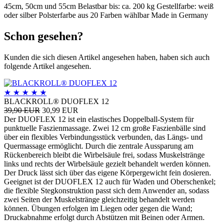
45cm, 50cm und 55cm Belastbar bis: ca. 200 kg Gestellfarbe: weiß
oder silber Polsterfarbe aus 20 Farben wählbar Made in Germany
Schon gesehen?
Kunden die sich diesen Artikel angesehen haben, haben sich auch
folgende Artikel angesehen.
★
★
★
★
★
BLACKROLL® DUOFLEX 12
39,90 EUR
30,99 EUR
Der DUOFLEX 12 ist ein elastisches Doppelball-System für
punktuelle Faszienmassage. Zwei 12 cm große Faszienbälle sind
über ein flexibles Verbindungsstück verbunden, das Längs- und
Quermassage ermöglicht. Durch die zentrale Aussparung am
Rückenbereich bleibt die Wirbelsäule frei, sodass Muskelstränge
links und rechts der Wirbelsäule gezielt behandelt werden können.
Der Druck lässt sich über das eigene Körpergewicht fein dosieren.
Geeignet ist der DUOFLEX 12 auch für Waden und Oberschenkel;
die flexible Stegkonstruktion passt sich dem Anwender an, sodass
zwei Seiten der Muskelstränge gleichzeitig behandelt werden
können. Übungen erfolgen im Liegen oder gegen die Wand;
Druckabnahme erfolgt durch Abstützen mit Beinen oder Armen.