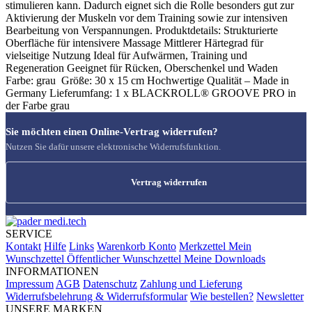
stimulieren kann. Dadurch eignet sich die Rolle besonders gut zur
Aktivierung der Muskeln vor dem Training sowie zur intensiven
Bearbeitung von Verspannungen. Produktdetails: Strukturierte
Oberfläche für intensivere Massage Mittlerer Härtegrad für
vielseitige Nutzung Ideal für Aufwärmen, Training und
Regeneration Geeignet für Rücken, Oberschenkel und Waden
Farbe: grau Größe: 30 x 15 cm Hochwertige Qualität – Made in
Germany Lieferumfang: 1 x BLACKROLL® GROOVE PRO in
der Farbe grau
Sie möchten einen Online-Vertrag widerrufen?
Nutzen Sie dafür unsere elektronische Widerrufsfunktion.
Vertrag widerrufen
SERVICE
Kontakt
Hilfe
Links
Warenkorb
Konto
Merkzettel
Mein
Wunschzettel
Öffentlicher Wunschzettel
Meine Downloads
INFORMATIONEN
Impressum
AGB
Datenschutz
Zahlung und Lieferung
Widerrufsbelehrung & Widerrufsformular
Wie bestellen?
Newsletter
UNSERE MARKEN