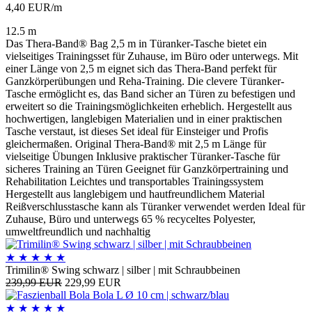
4,40 EUR/m
12.5 m
Das Thera-Band® Bag 2,5 m in Türanker-Tasche bietet ein
vielseitiges Trainingsset für Zuhause, im Büro oder unterwegs. Mit
einer Länge von 2,5 m eignet sich das Thera-Band perfekt für
Ganzkörperübungen und Reha-Training. Die clevere Türanker-
Tasche ermöglicht es, das Band sicher an Türen zu befestigen und
erweitert so die Trainingsmöglichkeiten erheblich. Hergestellt aus
hochwertigen, langlebigen Materialien und in einer praktischen
Tasche verstaut, ist dieses Set ideal für Einsteiger und Profis
gleichermaßen. Original Thera-Band® mit 2,5 m Länge für
vielseitige Übungen Inklusive praktischer Türanker-Tasche für
sicheres Training an Türen Geeignet für Ganzkörpertraining und
Rehabilitation Leichtes und transportables Trainingssystem
Hergestellt aus langlebigem und hautfreundlichem Material
Reißverschlusstasche kann als Türanker verwendet werden Ideal für
Zuhause, Büro und unterwegs 65 % recyceltes Polyester,
umweltfreundlich und nachhaltig
★
★
★
★
★
Trimilin® Swing schwarz | silber | mit Schraubbeinen
239,99 EUR
229,99 EUR
★
★
★
★
★