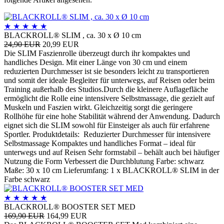
★
★
★
★
★
BLACKROLL® SLIM , ca. 30 x Ø 10 cm
24,90 EUR
20,99 EUR
Die SLIM Faszienrolle überzeugt durch ihr kompaktes und
handliches Design. Mit einer Länge von 30 cm und einem
reduzierten Durchmesser ist sie besonders leicht zu transportieren
und somit der ideale Begleiter für unterwegs, auf Reisen oder beim
Training außerhalb des Studios.Durch die kleinere Auflagefläche
ermöglicht die Rolle eine intensivere Selbstmassage, die gezielt auf
Muskeln und Faszien wirkt. Gleichzeitig sorgt die geringere
Rollhöhe für eine hohe Stabilität während der Anwendung. Dadurch
eignet sich die SLIM sowohl für Einsteiger als auch für erfahrene
Sportler. Produktdetails: Reduzierter Durchmesser für intensivere
Selbstmassage Kompaktes und handliches Format – ideal für
unterwegs und auf Reisen Sehr formstabil – behält auch bei häufiger
Nutzung die Form Verbessert die Durchblutung Farbe: schwarz
Maße: 30 x 10 cm Lieferumfang: 1 x BLACKROLL® SLIM in der
Farbe schwarz
★
★
★
★
★
BLACKROLL® BOOSTER SET MED
169,90 EUR
164,99 EUR