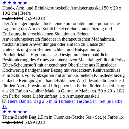
★
★
★
★
★
Hand-, Arm, und Beinlagerungskeile Armlagerungskeil 50 x 20 x
10/2 cm | Beere
36,99 EUR
25,99 EUR
Der Armlagerungskeil bietet eine komfortable und ergonomische
Lagerung des Armes. Somit bietet er eine Unterstützung und
Entlastung in verschiedenen Situationen. Seinen
Anwendungsbereich findet er in therapeutischen Maßnahmen,
medizinischen Anwendungen oder einfach zu Hause zur
Unterstützung von Bequemlichkeit und Entspannung.
Produktdetails: Ergonomisches Design um einen natürliche
Positionierung des Armes zu unterstützen Material: gefüllt mit Poly-
Ether-Schaumstoff mit angenehmer Oberfläche aus Kunstleder
Hochwertig handgenähter Bezug mit verdecktem Reißverschluss
zum Schutz vor Kratzspuren mit antimikrobiellem Kunstlederbezug
einfache Reinigung mit handelsüblichen Wischdesinfektionen ideal
für den Arzt-, Physio- und Pflegebereich Farbe für den Lederbezug
aus 20 Farben wählbar Made in Germany Maße: ca. 50 x 20 x 10/2
cm Farbe: beere Lieferumfang: 1 x Armlagerungskeil
★
★
★
★
★
Thera-Band® Bag 2,5 m in Türanker-Tasche 5er - Set, je Farbe 1x
74,95 EUR
54,99 EUR