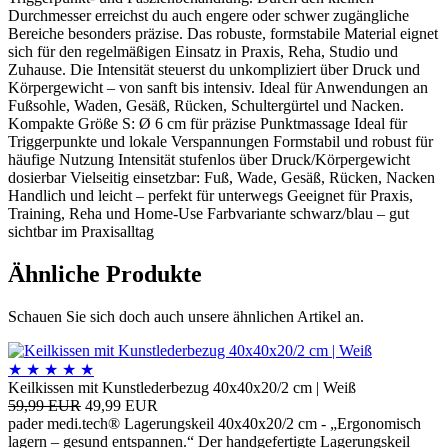
Durchmesser erreichst du auch engere oder schwer zugängliche
Bereiche besonders präzise. Das robuste, formstabile Material eignet
sich für den regelmäßigen Einsatz in Praxis, Reha, Studio und
Zuhause. Die Intensität steuerst du unkompliziert über Druck und
Körpergewicht – von sanft bis intensiv. Ideal für Anwendungen an
Fußsohle, Waden, Gesäß, Rücken, Schultergürtel und Nacken.
Kompakte Größe S: Ø 6 cm für präzise Punktmassage Ideal für
Triggerpunkte und lokale Verspannungen Formstabil und robust für
häufige Nutzung Intensität stufenlos über Druck/Körpergewicht
dosierbar Vielseitig einsetzbar: Fuß, Wade, Gesäß, Rücken, Nacken
Handlich und leicht – perfekt für unterwegs Geeignet für Praxis,
Training, Reha und Home-Use Farbvariante schwarz/blau – gut
sichtbar im Praxisalltag
Ähnliche Produkte
Schauen Sie sich doch auch unsere ähnlichen Artikel an.
★
★
★
★
★
Keilkissen mit Kunstlederbezug 40x40x20/2 cm | Weiß
59,99 EUR
49,99 EUR
pader medi.tech® Lagerungskeil 40x40x20/2 cm - „Ergonomisch
lagern – gesund entspannen.“ Der handgefertigte Lagerungskeil