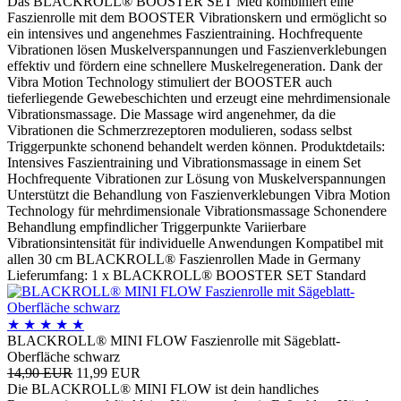
Das BLACKROLL® BOOSTER SET Med kombiniert eine
Faszienrolle mit dem BOOSTER Vibrationskern und ermöglicht so
ein intensives und angenehmes Faszientraining. Hochfrequente
Vibrationen lösen Muskelverspannungen und Faszienverklebungen
effektiv und fördern eine schnellere Muskelregeneration. Dank der
Vibra Motion Technology stimuliert der BOOSTER auch
tieferliegende Gewebeschichten und erzeugt eine mehrdimensionale
Vibrationsmassage. Die Massage wird angenehmer, da die
Vibrationen die Schmerzrezeptoren modulieren, sodass selbst
Triggerpunkte schonend behandelt werden können. Produktdetails:
Intensives Faszientraining und Vibrationsmassage in einem Set
Hochfrequente Vibrationen zur Lösung von Muskelverspannungen
Unterstützt die Behandlung von Faszienverklebungen Vibra Motion
Technology für mehrdimensionale Vibrationsmassage Schonendere
Behandlung empfindlicher Triggerpunkte Variierbare
Vibrationsintensität für individuelle Anwendungen Kompatibel mit
allen 30 cm BLACKROLL® Faszienrollen Made in Germany
Lieferumfang: 1 x BLACKROLL® BOOSTER SET Standard
★
★
★
★
★
BLACKROLL® MINI FLOW Faszienrolle mit Sägeblatt-
Oberfläche schwarz
14,90 EUR
11,99 EUR
Die BLACKROLL® MINI FLOW ist dein handliches