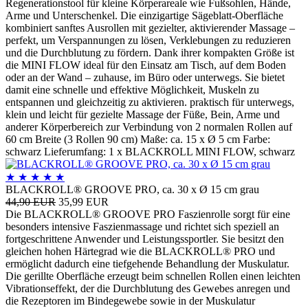
Regenerationstool für kleine Körperareale wie Fußsohlen, Hände,
Arme und Unterschenkel. Die einzigartige Sägeblatt-Oberfläche
kombiniert sanftes Ausrollen mit gezielter, aktivierender Massage –
perfekt, um Verspannungen zu lösen, Verklebungen zu reduzieren
und die Durchblutung zu fördern. Dank ihrer kompakten Größe ist
die MINI FLOW ideal für den Einsatz am Tisch, auf dem Boden
oder an der Wand – zuhause, im Büro oder unterwegs. Sie bietet
damit eine schnelle und effektive Möglichkeit, Muskeln zu
entspannen und gleichzeitig zu aktivieren. praktisch für unterwegs,
klein und leicht für gezielte Massage der Füße, Bein, Arme und
anderer Körperbereich zur Verbindung von 2 normalen Rollen auf
60 cm Breite (3 Rollen 90 cm) Maße: ca. 15 x Ø 5 cm Farbe:
schwarz Lieferumfang: 1 x BLACKROLL MINI FLOW, schwarz
★
★
★
★
★
BLACKROLL® GROOVE PRO, ca. 30 x Ø 15 cm grau
44,90 EUR
35,99 EUR
Die BLACKROLL® GROOVE PRO Faszienrolle sorgt für eine
besonders intensive Faszienmassage und richtet sich speziell an
fortgeschrittene Anwender und Leistungssportler. Sie besitzt den
gleichen hohen Härtegrad wie die BLACKROLL® PRO und
ermöglicht dadurch eine tiefgehende Behandlung der Muskulatur.
Die gerillte Oberfläche erzeugt beim schnellen Rollen einen leichten
Vibrationseffekt, der die Durchblutung des Gewebes anregen und
die Rezeptoren im Bindegewebe sowie in der Muskulatur