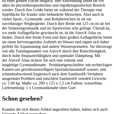
zu einer großen Fläche möglich. Ihre Anwendung findet sie vor
allen im physiotherapeutischen und ergotherapeutischen Bereich
wieder. Durch ihre Größe bietet sie während der Therapie eine
Spielfläche für Kinder oder behinderte Menschen. Aber auch in
vielen Sport-, Gymnastik- und Rehabereichen ist sie ein
zuverlässiger Wegbegleiter. Durch Ihre Breite mit 125 cm ist sie bei
der Seniorengymnastik und im Sportverein sehr gefragt. Überall da,
wo mehr Auflagefläche gewünscht ist, ist die Airex® Atlas zu
finden. Durch ihre breite Form und ihrer großen Auflagefläche bietet
sie einen hervorragenden Auftrieb im Wasser und eignet sich daher
perfekt für Aquatraining und andere Wassersportarten. Sie überzeugt
wie alle Trainingsmatten von Airex® durch ihre Rutschfestigkeit,
durch hohe Strapazierfähigkeit und optimaler Dämpfung. Mit
der Airex® Atlas sichern Sie sich eine robuste und
langlebige Gymnastikmatte. Produkteigenschaften: mit rechteckigen
Kanten aus geschlossenzelligem Spezialschaumstoff wasser- und
schmutzabweisend hygienisch nach dem Sanitized®-Verfahren
ausgerüstet Profiliert und rutschfest Sanitized® veredelt Gewicht:
ca. 5,90 kg Maße: ca. 200 x 125 x 1,5 cm Farben: wasserblau
Lieferumfang: 1 x Gymnastikmatte ohne Gurt
Schon gesehen?
Kunden die sich diesen Artikel angesehen haben, haben sich auch
folgende Artikel angesehen.