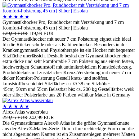
★
★
★
★
★
Gymnastikhocker Pro, Rundhocker mit Verstärkung und 7 cm
Komfort-Polsterung 45 cm | Silber | Eisblau
129,99 EUR
119,99 EUR
Der Gymnastikhocker mit neuer 7 cm Polsterung eignet sich ideal
für die Rückenschule oder als Kabinenhocker. Besonders in der
Krankengymnastik und Physiotherapie ist ein Hocker mit bequemer
Sitzfläche unerlässich. Deshalb besitzt der Gymnastikhocker eine
extra dicke und sehr komfortable 7 cm Polsterung aus einem festen,
hochwertigen Schaumstoff mit antimikrobiellem Kunstlederbezug.
Produktdetails mit zusätzlicher Kreuz-Verstrebung mit neuer 7 cm
dicker Komfort-Polsterung Gestell kratz- und stoßfest,
kunststoffbeschichtet Sitzfläche: ca. Ø 38 cm Sitzhöhe:
45cm, 50cm und 55cm Belastbar bis: ca. 200 kg Gestellfarbe: weiß
oder silber Polsterfarbe aus 20 Farben wählbar Made in Germany
★
★
★
★
★
Airex Atlas wasserblau
259,95 EUR
242,99 EUR
Die Gymnastikmatte Airex® Atlas ist die größte Gymnastikmatte
aus der Airex®-Matten-Serie. Durch ihre rechteckige Form und die
nicht abgerundeten Kanten ist ein Zusammenlegen mehrerer Matten