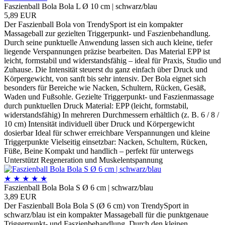
Faszienball Bola Bola L Ø 10 cm | schwarz/blau
5,89 EUR
Der Faszienball Bola von TrendySport ist ein kompakter
Massageball zur gezielten Triggerpunkt- und Faszienbehandlung.
Durch seine punktuelle Anwendung lassen sich auch kleine, tiefer
liegende Verspannungen präzise bearbeiten. Das Material EPP ist
leicht, formstabil und widerstandsfähig – ideal für Praxis, Studio und
Zuhause. Die Intensität steuerst du ganz einfach über Druck und
Körpergewicht, von sanft bis sehr intensiv. Der Bola eignet sich
besonders für Bereiche wie Nacken, Schultern, Rücken, Gesäß,
Waden und Fußsohle. Gezielte Triggerpunkt- und Faszienmassage
durch punktuellen Druck Material: EPP (leicht, formstabil,
widerstandsfähig) In mehreren Durchmessern erhältlich (z. B. 6 / 8 /
10 cm) Intensität individuell über Druck und Körpergewicht
dosierbar Ideal für schwer erreichbare Verspannungen und kleine
Triggerpunkte Vielseitig einsetzbar: Nacken, Schultern, Rücken,
Füße, Beine Kompakt und handlich – perfekt für unterwegs
Unterstützt Regeneration und Muskelentspannung
★
★
★
★
★
Faszienball Bola Bola S Ø 6 cm | schwarz/blau
3,89 EUR
Der Faszienball Bola Bola S (Ø 6 cm) von TrendySport in
schwarz/blau ist ein kompakter Massageball für die punktgenaue
Triggerpunkt- und Faszienbehandlung. Durch den kleinen