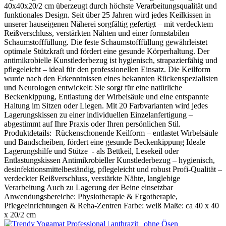
40x40x20/2 cm überzeugt durch höchste Verarbeitungsqualität und
funktionales Design. Seit über 25 Jahren wird jedes Keilkissen in
unserer hauseigenen Näherei sorgfältig gefertigt – mit verdecktem
Reißverschluss, verstärkten Nähten und einer formstabilen
Schaumstofffüllung. Die feste Schaumstofffüllung gewährleistet
optimale Stützkraft und fördert eine gesunde Körperhaltung. Der
antimikrobielle Kunstlederbezug ist hygienisch, strapazierfähig und
pflegeleicht – ideal für den professionellen Einsatz. Die Keilform
wurde nach den Erkenntnissen eines bekannten Rückenspezialisten
und Neurologen entwickelt: Sie sorgt für eine natürliche
Beckenkippung, Entlastung der Wirbelsäule und eine entspannte
Haltung im Sitzen oder Liegen. Mit 20 Farbvarianten wird jedes
Lagerungskissen zu einer individuellen Einzelanfertigung –
abgestimmt auf Ihre Praxis oder Ihren persönlichen Stil.
Produktdetails: Rückenschonende Keilform – entlastet Wirbelsäule
und Bandscheiben, fördert eine gesunde Beckenkippung Ideale
Lagerungshilfe und Stütze - als Bettkeil, Lesekeil oder
Entlastungskissen Antimikrobieller Kunstlederbezug – hygienisch,
desinfektionsmittelbeständig, pflegeleicht und robust Profi-Qualität –
verdeckter Reißverschluss, verstärkte Nähte, langlebige
Verarbeitung Auch zu Lagerung der Beine einsetzbar
Anwendungsbereiche: Physiotherapie & Ergotherapie,
Pflegeeinrichtungen & Reha-Zentren Farbe: weiß Maße: ca 40 x 40
x 20/2 cm