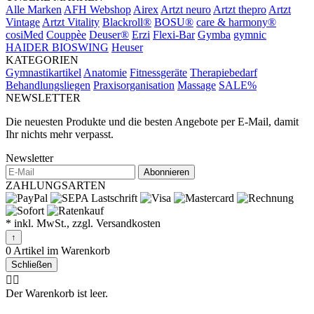
Alle Marken
AFH Webshop
Airex
Artzt neuro
Artzt thepro
Artzt
Vintage
Artzt Vitality
Blackroll®
BOSU®
care & harmony®
cosiMed
Couppèe
Deuser®
Erzi
Flexi-Bar
Gymba
gymnic
HAIDER BIOSWING
Heuser
KATEGORIEN
Gymnastikartikel
Anatomie
Fitnessgeräte
Therapiebedarf
Behandlungsliegen
Praxisorganisation
Massage
SALE%
NEWSLETTER
Die neuesten Produkte und die besten Angebote per E-Mail, damit
Ihr nichts mehr verpasst.
Newsletter
Abonnieren
ZAHLUNGSARTEN
* inkl. MwSt., zzgl. Versandkosten
↑
0 Artikel im Warenkorb
Schließen
🤷‍♂️
Der Warenkorb ist leer.