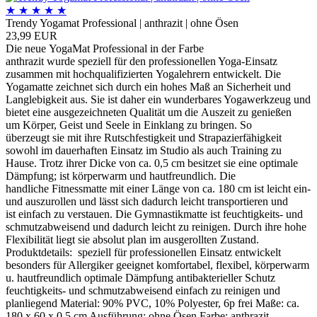
★
★
★
★
★
Trendy Yogamat Professional | anthrazit | ohne Ösen
23,99 EUR
Die neue YogaMat Professional in der Farbe
anthrazit wurde speziell für den professionellen Yoga-Einsatz
zusammen mit hochqualifizierten Yogalehrern entwickelt. Die
Yogamatte zeichnet sich durch ein hohes Maß an Sicherheit und
Langlebigkeit aus. Sie ist daher ein wunderbares Yogawerkzeug und
bietet eine ausgezeichneten Qualität um die Auszeit zu genießen
um Körper, Geist und Seele in Einklang zu bringen. So
überzeugt sie mit ihre Rutschfestigkeit und Strapazierfähigkeit
sowohl im dauerhaften Einsatz im Studio als auch Training zu
Hause. Trotz ihrer Dicke von ca. 0,5 cm besitzet sie eine optimale
Dämpfung; ist körperwarm und hautfreundlich. Die
handliche Fitnessmatte mit einer Länge von ca. 180 cm ist leicht ein-
und auszurollen und lässt sich dadurch leicht transportieren und
ist einfach zu verstauen. Die Gymnastikmatte ist feuchtigkeits- und
schmutzabweisend und dadurch leicht zu reinigen. Durch ihre hohe
Flexibilität liegt sie absolut plan im ausgerollten Zustand.
Produktdetails: speziell für professionellen Einsatz entwickelt
besonders für Allergiker geeignet komfortabel, flexibel, körperwarm
u. hautfreundlich optimale Dämpfung antibakterieller Schutz
feuchtigkeits- und schmutzabweisend einfach zu reinigen und
planliegend Material: 90% PVC, 10% Polyester, 6p frei Maße: ca.
180 x 60 x 0,5 cm Ausführung: ohne Ösen Farbe: anthrazit