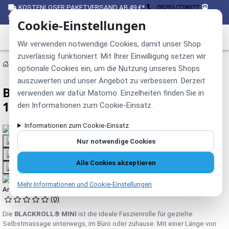
KOSTENLOSER PAKETVERSAND AB 49 €*
05251/778077
SICHER EINKAUFEN ÜBER SSL
Cookie-Einstellungen
Wir verwenden notwendige Cookies, damit unser Shop
zuverlässig funktioniert. Mit Ihrer Einwilligung setzen wir
Therapiebedarf
Faszien – Therapie
optionale Cookies ein, um die Nutzung unseres Shops
auszuwerten und unser Angebot zu verbessern. Derzeit
BLACKROLL® MINI Faszienrolle, ca.
verwenden wir dafür Matomo. Einzelheiten finden Sie in
15 x Ø 6 cm, grün
den Informationen zum Cookie-Einsatz.
Informationen zum Cookie-Einsatz
Nur notwendige Cookies
Alle Cookies akzeptieren
Mehr Informationen und Cookie-Einstellungen
Artikelnummer:
14136-03
(0)
Die
BLACKROLL® MINI
ist die ideale Faszienrolle für gezielte
Selbstmassage unterwegs, im Büro oder zuhause. Mit einer Länge von