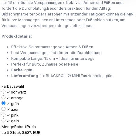
nur 15 cm löst sie Verspannungen effektiv an Armen und Füßen und
fördert die Durchblutung.Besonders praktisch für den Alltag:
Bildschirmarbeiter oder Personen mit sitzender Tätigkeit können die MINI
für kurze Massagepausen an Unterarmen oder Fußsohlen nutzen, um
Verspannungen vorzubeugen oder gezielt zu lösen.
Produktdetails:
Effektive Selbstmassage von Armen & Füßen
Löst Verspannungen und fördert die Durchblutung
Kompakte Länge: 15 cm – ideal für unterwegs
Perfekt für Büro, Zuhause oder Reise
Farbe
: grün
Lieferumfang
: 1 x BLACKROLL® MINI Faszienrolle, grün
Farbauswahl
✓
schwarz
✓
orange
✓
grün
✓
azur
✓
pink
✓
gelb
Menge
Rabatt
Preis
ab 5 Stück
3.63%
EUR