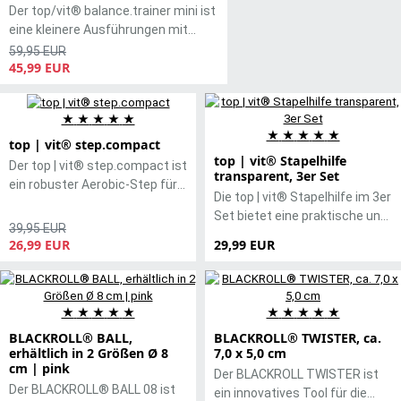
Der top/vit® balance.trainer mini ist
eine kleinere Ausführungen mit
einem Ø von ca. 47 cm.
59,95 EUR
45,99 EUR
Er ermöglicht ein vielseitiges und
gezieltes Krafttraining für den
ganzen Körper sowie ein Balance-
★
★
★
★
★
und Konditionstraining. Der
★
★
★
★
★
Schwierigkeitsgrad kann durch eine
top | vit® step.compact
top | vit® Stapelhilfe
individuelle Druckregulierung
Der top | vit® step.compact ist
transparent, 3er Set
bestimmt werden. Der Halbball von
ein robuster Aerobic-Step für
Die top | vit® Stapelhilfe im 3er
top | vit® ist in Profi-Qualität
Training, Therapie und Reha.
Set bietet eine praktische und
gefertigt und eignet sich auch für
Die 3-fache Höhenverstellung
39,95 EUR
platzsparende Lösung zur
ein Training mit Trampolineffekt.
(10 cm, 15 cm, 25 cm) erlaubt
26,99 EUR
29,99 EUR
Aufbewahrung von
Erhältlich ist er in zwei dezenten
eine präzise Steuerung von
Gymnastikbällen. Gefertigt aus
Farben: schwarz u. royalblau
Intensität und
hochwertigem, flexiblem
Produktdetails zur Kräftigung von
Bewegungsumfang. Die
Kunststoff, sorgen die drei
Muskulatur, Stärkung des
★
★
★
★
★
★
★
★
★
★
rutschfeste Oberfläche sorgt
stabilen Ringe für sicheren
Gleichgewichts, Durchführung von
für sicheren Halt – auch bei
BLACKROLL® BALL,
BLACKROLL® TWISTER, ca.
Halt. Die transparente Farbe
Koordinations- und
erhältlich in 2 Größen Ø 8
7,0 x 5,0 cm
schnellen Intervallen und
fügt sich dezent in jeden
cm | pink
Geschicklichkeitsübungen
Richtungswechseln. Mit 80 ×
Der BLACKROLL TWISTER ist
Raum ein und ist optisch
beidseitig benutzbar
Der BLACKROLL® BALL 08 ist
30 cm Standfläche, bis ca. 200
ein innovatives Tool für die