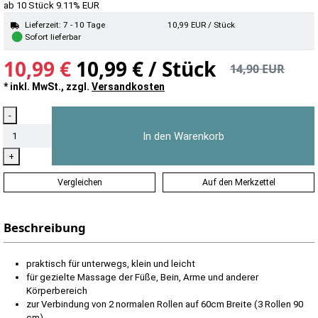
ab 10 Stück
9.11%
EUR
Lieferzeit: 7 - 10 Tage
10,99
EUR
/ Stück
●
Sofort lieferbar
10,99 €
10,99 € / Stück
14,90 EUR
* inkl. MwSt., zzgl.
Versandkosten
Menge
-
In den Warenkorb
+
Vergleichen
Auf den Merkzettel
Beschreibung
praktisch für unterwegs, klein und leicht
für gezielte Massage der Füße, Bein, Arme und anderer
Körperbereich
zur Verbindung von 2 normalen Rollen auf 60cm Breite (3 Rollen 90
cm)