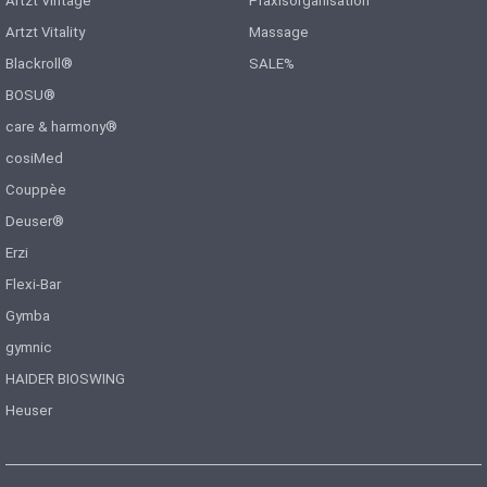
Artzt Vintage
Praxisorganisation
Artzt Vitality
Massage
Blackroll®
SALE%
BOSU®
care & harmony®
cosiMed
Couppèe
Deuser®
Erzi
Flexi-Bar
Gymba
gymnic
HAIDER BIOSWING
Heuser