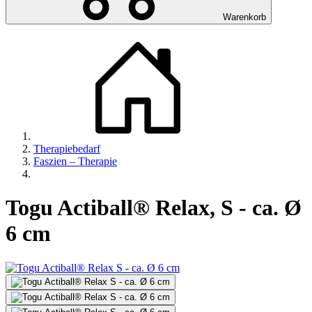
Warenkorb
Therapiebedarf
Faszien – Therapie
Togu Actiball® Relax, S - ca. Ø
6 cm