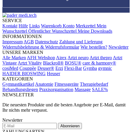
SERVICE
Kontakt
Hilfe
Links
Warenkorb
Konto
Merkzettel
Mein
Wunschzettel
Öffentlicher Wunschzettel
Meine Downloads
INFORMATIONEN
Impressum
AGB
Datenschutz
Zahlung und Lieferung
Widerrufsbelehrung & Widerrufsformular
Wie bestellen?
Newsletter
UNSERE MARKEN
Alle Marken
AFH Webshop
Airex
Artzt neuro
Artzt thepro
Artzt
Vintage
Artzt Vitality
Blackroll®
BOSU®
care & harmony®
cosiMed
Couppèe
Deuser®
Erzi
Flexi-Bar
Gymba
gymnic
HAIDER BIOSWING
Heuser
KATEGORIEN
Gymnastikartikel
Anatomie
Fitnessgeräte
Therapiebedarf
Behandlungsliegen
Praxisorganisation
Massage
SALE%
NEWSLETTER
Die neuesten Produkte und die besten Angebote per E-Mail, damit
Ihr nichts mehr verpasst.
Newsletter
Abonnieren
ZAHLUNGSARTEN