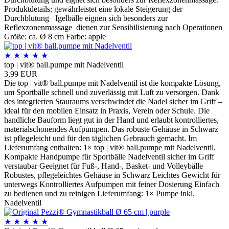
Produktdetails: gewährleistet eine lokale Steigerung der
Durchblutung Igelbälle eignen sich besonders zur
Reflexzonenmassage dienen zur Sensibilisierung nach Operationen
Größe: ca. Ø 8 cm Farbe: apple
★
★
★
★
★
top | vit® ball.pumpe mit Nadelventil
3,99 EUR
Die top | vit® ball.pumpe mit Nadelventil ist die kompakte Lösung,
um Sportbälle schnell und zuverlässig mit Luft zu versorgen. Dank
des integrierten Stauraums verschwindet die Nadel sicher im Griff –
ideal für den mobilen Einsatz in Praxis, Verein oder Schule. Die
handliche Bauform liegt gut in der Hand und erlaubt kontrolliertes,
materialscho­nendes Aufpumpen. Das robuste Gehäuse in Schwarz
ist pflegeleicht und für den täglichen Gebrauch gemacht. Im
Lieferumfang enthalten: 1× top | vit® ball.pumpe mit Nadelventil.
Kompakte Handpumpe für Sportbälle Nadelventil sicher im Griff
verstaubar Geeignet für Fuß-, Hand-, Basket- und Volleybälle
Robustes, pflegeleichtes Gehäuse in Schwarz Leichtes Gewicht für
unterwegs Kontrolliertes Aufpumpen mit feiner Dosierung Einfach
zu bedienen und zu reinigen Lieferumfang: 1× Pumpe inkl.
Nadelventil
★
★
★
★
★