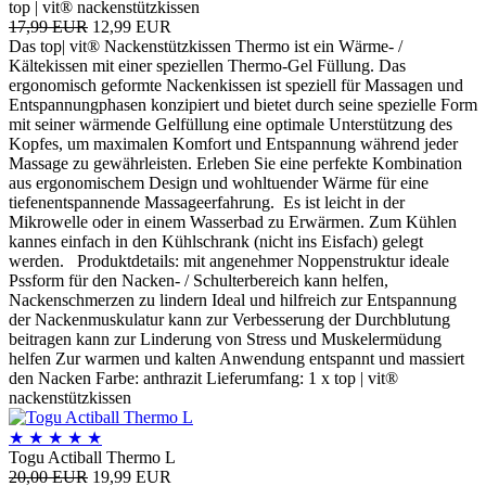
top | vit® nackenstützkissen
17,99 EUR
12,99 EUR
Das top| vit® Nackenstützkissen Thermo ist ein Wärme- /
Kältekissen mit einer speziellen Thermo-Gel Füllung. Das
ergonomisch geformte Nackenkissen ist speziell für Massagen und
Entspannungphasen konzipiert und bietet durch seine spezielle Form
mit seiner wärmende Gelfüllung eine optimale Unterstützung des
Kopfes, um maximalen Komfort und Entspannung während jeder
Massage zu gewährleisten. Erleben Sie eine perfekte Kombination
aus ergonomischem Design und wohltuender Wärme für eine
tiefenentspannende Massageerfahrung. Es ist leicht in der
Mikrowelle oder in einem Wasserbad zu Erwärmen. Zum Kühlen
kannes einfach in den Kühlschrank (nicht ins Eisfach) gelegt
werden. Produktdetails: mit angenehmer Noppenstruktur ideale
Pssform für den Nacken- / Schulterbereich kann helfen,
Nackenschmerzen zu lindern Ideal und hilfreich zur Entspannung
der Nackenmuskulatur kann zur Verbesserung der Durchblutung
beitragen kann zur Linderung von Stress und Muskelermüdung
helfen Zur warmen und kalten Anwendung entspannt und massiert
den Nacken Farbe: anthrazit Lieferumfang: 1 x top | vit®
nackenstützkissen
★
★
★
★
★
Togu Actiball Thermo L
20,00 EUR
19,99 EUR