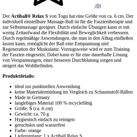
(0)
Der
Actiball® Relax
S
von Togu hat eine Größe von ca. 6 cm. Der
individuell einstellbare Massage-Ball ist für die Faszientherapie und
zur Selbstmassage geeignet. Durch einfache Übungen kann er mit
wenig Zeitaufwand die Flexibilität und Beweglichkeit verbessern.
Durch regelmäßige Anwendungen, die man in den Alltag einfließen
lassen kann, ermöglicht der Ball eine Entspannung und
Regeneration der Muskulatur. Vorzugsweise wird er zum Training
der Faszien eingesetzt. Dabei kann er für eine dauerhafte Lösung
von Verspannungen, einer besseren Durchblutung sorgen und
steigert das Wohlbefinden.
Produktdetails:
ideal zur punktuellen Anwendung
keine Materialermüdung im Vergleich zu Schaumstoff-Bällen
Made in Germany
langlebiges Material 100 % recyclefähig
Größe:
S
(ca. 6 cm)
Gewicht: ca. 70 g
Hygienisch einfach zu reinigen
geruchslos und wasserfest
Farbe: orange
Lieferumfang: 1 x Actiball Relax S