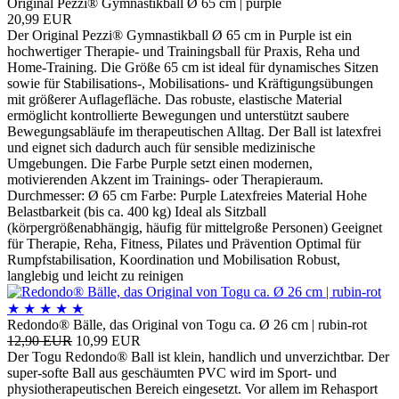
Original Pezzi® Gymnastikball Ø 65 cm | purple
20,99 EUR
Der Original Pezzi® Gymnastikball Ø 65 cm in Purple ist ein
hochwertiger Therapie- und Trainingsball für Praxis, Reha und
Home-Training. Die Größe 65 cm ist ideal für dynamisches Sitzen
sowie für Stabilisations-, Mobilisations- und Kräftigungsübungen
mit größerer Auflagefläche. Das robuste, elastische Material
ermöglicht kontrollierte Bewegungen und unterstützt saubere
Bewegungsabläufe im therapeutischen Alltag. Der Ball ist latexfrei
und eignet sich dadurch auch für sensible medizinische
Umgebungen. Die Farbe Purple setzt einen modernen,
motivierenden Akzent im Trainings- oder Therapieraum.
Durchmesser: Ø 65 cm Farbe: Purple Latexfreies Material Hohe
Belastbarkeit (bis ca. 400 kg) Ideal als Sitzball
(körpergrößenabhängig, häufig für mittelgroße Personen) Geeignet
für Therapie, Reha, Fitness, Pilates und Prävention Optimal für
Rumpfstabilisation, Koordination und Mobilisation Robust,
langlebig und leicht zu reinigen
★
★
★
★
★
Redondo® Bälle, das Original von Togu ca. Ø 26 cm | rubin-rot
12,90 EUR
10,99 EUR
Der Togu Redondo® Ball ist klein, handlich und unverzichtbar. Der
super-softe Ball aus geschäumten PVC wird im Sport- und
physiotherapeutischen Bereich eingesetzt. Vor allem im Rehasport