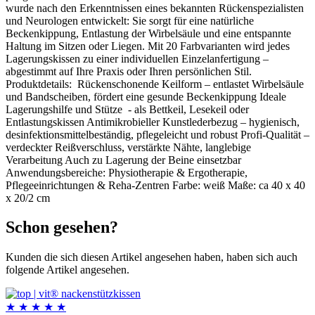
wurde nach den Erkenntnissen eines bekannten Rückenspezialisten
und Neurologen entwickelt: Sie sorgt für eine natürliche
Beckenkippung, Entlastung der Wirbelsäule und eine entspannte
Haltung im Sitzen oder Liegen. Mit 20 Farbvarianten wird jedes
Lagerungskissen zu einer individuellen Einzelanfertigung –
abgestimmt auf Ihre Praxis oder Ihren persönlichen Stil.
Produktdetails: Rückenschonende Keilform – entlastet Wirbelsäule
und Bandscheiben, fördert eine gesunde Beckenkippung Ideale
Lagerungshilfe und Stütze - als Bettkeil, Lesekeil oder
Entlastungskissen Antimikrobieller Kunstlederbezug – hygienisch,
desinfektionsmittelbeständig, pflegeleicht und robust Profi-Qualität –
verdeckter Reißverschluss, verstärkte Nähte, langlebige
Verarbeitung Auch zu Lagerung der Beine einsetzbar
Anwendungsbereiche: Physiotherapie & Ergotherapie,
Pflegeeinrichtungen & Reha-Zentren Farbe: weiß Maße: ca 40 x 40
x 20/2 cm
Schon gesehen?
Kunden die sich diesen Artikel angesehen haben, haben sich auch
folgende Artikel angesehen.
★
★
★
★
★