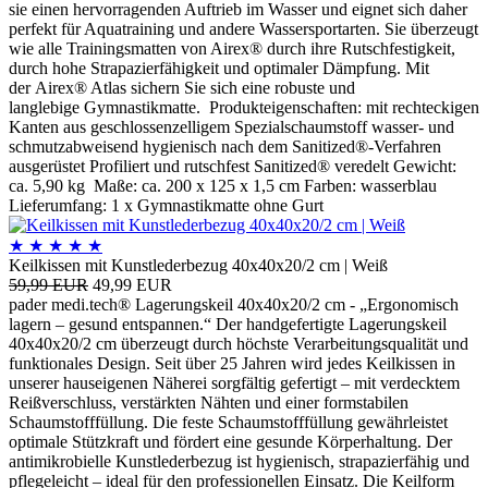
sie einen hervorragenden Auftrieb im Wasser und eignet sich daher
perfekt für Aquatraining und andere Wassersportarten. Sie überzeugt
wie alle Trainingsmatten von Airex® durch ihre Rutschfestigkeit,
durch hohe Strapazierfähigkeit und optimaler Dämpfung. Mit
der Airex® Atlas sichern Sie sich eine robuste und
langlebige Gymnastikmatte. Produkteigenschaften: mit rechteckigen
Kanten aus geschlossenzelligem Spezialschaumstoff wasser- und
schmutzabweisend hygienisch nach dem Sanitized®-Verfahren
ausgerüstet Profiliert und rutschfest Sanitized® veredelt Gewicht:
ca. 5,90 kg Maße: ca. 200 x 125 x 1,5 cm Farben: wasserblau
Lieferumfang: 1 x Gymnastikmatte ohne Gurt
★
★
★
★
★
Keilkissen mit Kunstlederbezug 40x40x20/2 cm | Weiß
59,99 EUR
49,99 EUR
pader medi.tech® Lagerungskeil 40x40x20/2 cm - „Ergonomisch
lagern – gesund entspannen.“ Der handgefertigte Lagerungskeil
40x40x20/2 cm überzeugt durch höchste Verarbeitungsqualität und
funktionales Design. Seit über 25 Jahren wird jedes Keilkissen in
unserer hauseigenen Näherei sorgfältig gefertigt – mit verdecktem
Reißverschluss, verstärkten Nähten und einer formstabilen
Schaumstofffüllung. Die feste Schaumstofffüllung gewährleistet
optimale Stützkraft und fördert eine gesunde Körperhaltung. Der
antimikrobielle Kunstlederbezug ist hygienisch, strapazierfähig und
pflegeleicht – ideal für den professionellen Einsatz. Die Keilform