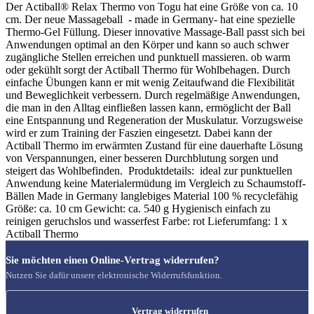
Der Actiball® Relax Thermo von Togu hat eine Größe von ca. 10
cm. Der neue Massageball - made in Germany- hat eine spezielle
Thermo-Gel Füllung. Dieser innovative Massage-Ball passt sich bei
Anwendungen optimal an den Körper und kann so auch schwer
zugängliche Stellen erreichen und punktuell massieren. ob warm
oder gekühlt sorgt der Actiball Thermo für Wohlbehagen. Durch
einfache Übungen kann er mit wenig Zeitaufwand die Flexibilität
und Beweglichkeit verbessern. Durch regelmäßige Anwendungen,
die man in den Alltag einfließen lassen kann, ermöglicht der Ball
eine Entspannung und Regeneration der Muskulatur. Vorzugsweise
wird er zum Training der Faszien eingesetzt. Dabei kann der
Actiball Thermo im erwärmten Zustand für eine dauerhafte Lösung
von Verspannungen, einer besseren Durchblutung sorgen und
steigert das Wohlbefinden. Produktdetails: ideal zur punktuellen
Anwendung keine Materialermüdung im Vergleich zu Schaumstoff-
Bällen Made in Germany langlebiges Material 100 % recyclefähig
Größe: ca. 10 cm Gewicht: ca. 540 g Hygienisch einfach zu
reinigen geruchslos und wasserfest Farbe: rot Lieferumfang: 1 x
Actiball Thermo
Sie möchten einen Online-Vertrag widerrufen?
Nutzen Sie dafür unsere elektronische Widerrufsfunktion.
Vertrag widerrufen