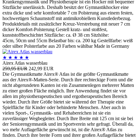
Krankengymnastik und Physiotherapie ist ein Hocker mit bequemer
Sitzfläche unerlässich. Deshalb besitzt der Gymnastikhocker eine
extra dicke und sehr komfortable 7 cm Polsterung aus einem festen,
hochwertigen Schaumstoff mit antimikrobiellem Kunstlederbezug.
Produktdetails mit zusätzlicher Kreuz-Verstrebung mit neuer 7 cm
dicker Komfort-Polsterung Gestell kratz- und stoßfest,
kunststoffbeschichtet Sitzfläche: ca. Ø 38 cm Sitzhöhe:
45cm, 50cm und 55cm Belastbar bis: ca. 200 kg Gestellfarbe: weiß
oder silber Polsterfarbe aus 20 Farben wählbar Made in Germany
★
★
★
★
★
Airex Atlas wasserblau
259,95 EUR
242,99 EUR
Die Gymnastikmatte Airex® Atlas ist die größte Gymnastikmatte
aus der Airex®-Matten-Serie. Durch ihre rechteckige Form und die
nicht abgerundeten Kanten ist ein Zusammenlegen mehrerer Matten
zu einer großen Fläche möglich. Ihre Anwendung findet sie vor
allen im physiotherapeutischen und ergotherapeutischen Bereich
wieder. Durch ihre Größe bietet sie während der Therapie eine
Spielfläche für Kinder oder behinderte Menschen. Aber auch in
vielen Sport-, Gymnastik- und Rehabereichen ist sie ein
zuverlässiger Wegbegleiter. Durch Ihre Breite mit 125 cm ist sie bei
der Seniorengymnastik und im Sportverein sehr gefragt. Überall da,
wo mehr Auflagefläche gewünscht ist, ist die Airex® Atlas zu
finden. Durch ihre breite Form und ihrer großen Auflagefläche bietet