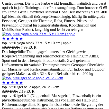
Umgebungen. Die grüne Farbe wirkt freundlich, natürlich und passt
optisch in jede Trainings- oder Praxisumgebung. Durchmesser: Ø 65
cm Farbe: Grün Latexfreies Material Hohe Belastbarkeit (bis ca. 400
kg) Ideal als Sitzball (körpergrößenabhängig, häufig für mittelgroße
Personen) Geeignet für Therapie, Reha, Fitness, Pilates und
Prävention Optimal für Rumpfstabilisation, Koordination und
Mobilisation Robust, langlebig und leicht zu reinigen
★
★
★
★
★
top | vit® yoga.block 23 x 15 x 10 cm | apple
10,99 EUR
7,99 EUR
Das luftgefüllte Trainingsgerät unterstützt Gleichgewicht,
Körperwahrnehmung und sensomotorisches Training im Alltag,
Sport und in der Therapie. Produktdetails: Zwei getrennte
Luftkammern für variable Trainingsintensität Genoppte Oberfläche
zur Massage- und Reflexzonenstimulation Für Indoor und Outdoor
geeignet Maße: ca. 46 × 32 × 8 cm Belastbar bis ca. 200 kg
★
★
★
★
★
top | vit® igel.bälle apple, ca. Ø 8 cm
3,99 EUR
2,19 EUR
top | vit® igel.ball (Noppenball, Massageball, Faszienball) ist ein
physiotherapeutisches Instrument, das vor allem der Haut- und
Rückenmassage dient. Es gewährleistet eine lokale Steigerung der
Durchblutung und eignet sich besonders zur Reflexzonenmassage.