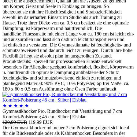
bietet eine ausgezeichneten Qualität um die Auszeit zu genießen
um Körper, Geist und Seele in Einklang zu bringen. So
überzeugt sie mit ihre Rutschfestigkeit und Strapazierfähigkeit
sowohl im dauerhaften Einsatz im Studio als auch Training zu
Hause. Trotz ihrer Dicke von ca. 0,5 cm besitzet sie eine optimale
Dämpfung; ist körperwarm und hautfreundlich. Die
handliche Fitnessmatte mit einer Länge von ca. 180 cm ist leicht ein-
und auszurollen und lässt sich dadurch leicht transportieren und
ist einfach zu verstauen. Die Gymnastikmatte ist feuchtigkeits- und
schmutzabweisend und dadurch leicht zu reinigen. Durch ihre hohe
Flexibilität liegt sie absolut plan im ausgerollten Zustand.
Produktdetails: speziell für professionellen Einsatz entwickelt
besonders für Allergiker geeignet komfortabel, flexibel, körperwarm
u. hautfreundlich optimale Dämpfung antibakterieller Schutz
feuchtigkeits- und schmutzabweisend einfach zu reinigen und
planliegend Material: 90% PVC, 10% Polyester, 6p frei Maße: ca.
180 x 60 x 0,5 cm Ausführung: ohne Ösen Farbe: anthrazit
★
★
★
★
★
Gymnastikhocker Pro, Rundhocker mit Verstärkung und 7 cm
Komfort-Polsterung 45 cm | Silber | Eisblau
129,99 EUR
119,99 EUR
Der Gymnastikhocker mit neuer 7 cm Polsterung eignet sich ideal
für die Rückenschule oder als Kabinenhocker. Besonders in der