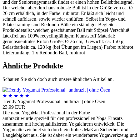
und der Seniorengymnastik findet er einen hohen Beliebtheitsgrad.
Der weiche, aber durchaus robuste Ball ist in der Größe von ca. Ø
26 cm erhältlich, in der Farbe: rubinrot. Er läßt sich leicht und
schnell aufblasen, sowie wieder entlüften. Selbst im Yoga- und
Pilatestraining sind Redondo Bälle ein ständiger Begleiter.
Produktdetails: weicher, geschäumter Ball mit Stöpsel-Verschluß
latexfrei aus 100% recyclingfähigem Kunststoff Material:
geruchsneutrales Ruton Größe: Ø 26 cm, Gewicht: ca. 150 g
Belastbarkeit: ca. 120 kg (bei Übungen im Liegen) Farbe: rubinrot
Lieferumfang: 1 x Redondo Ball, rubinrot
Ähnliche Produkte
Schauen Sie sich doch auch unsere ähnlichen Artikel an.
★
★
★
★
★
Trendy Yogamat Professional | anthrazit | ohne Ösen
23,99 EUR
Die neue YogaMat Professional in der Farbe
anthrazit wurde speziell für den professionellen Yoga-Einsatz
zusammen mit hochqualifizierten Yogalehrern entwickelt. Die
Yogamatte zeichnet sich durch ein hohes Maß an Sicherheit und
Langlebigkeit aus. Sie ist daher ein wunderbares Yogawerkzeug und