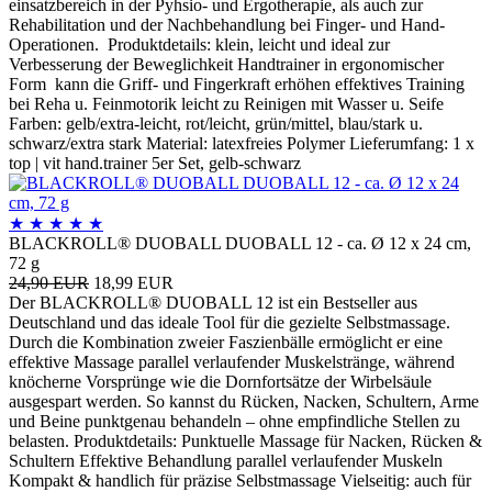
einsatzbereich in der Pyhsio- und Ergotherapie, als auch zur
Rehabilitation und der Nachbehandlung bei Finger- und Hand-
Operationen. Produktdetails: klein, leicht und ideal zur
Verbesserung der Beweglichkeit Handtrainer in ergonomischer
Form kann die Griff- und Fingerkraft erhöhen effektives Training
bei Reha u. Feinmotorik leicht zu Reinigen mit Wasser u. Seife
Farben: gelb/extra-leicht, rot/leicht, grün/mittel, blau/stark u.
schwarz/extra stark Material: latexfreies Polymer Lieferumfang: 1 x
top | vit hand.trainer 5er Set, gelb-schwarz
★
★
★
★
★
BLACKROLL® DUOBALL DUOBALL 12 - ca. Ø 12 x 24 cm,
72 g
24,90 EUR
18,99 EUR
Der BLACKROLL® DUOBALL 12 ist ein Bestseller aus
Deutschland und das ideale Tool für die gezielte Selbstmassage.
Durch die Kombination zweier Faszienbälle ermöglicht er eine
effektive Massage parallel verlaufender Muskelstränge, während
knöcherne Vorsprünge wie die Dornfortsätze der Wirbelsäule
ausgespart werden. So kannst du Rücken, Nacken, Schultern, Arme
und Beine punktgenau behandeln – ohne empfindliche Stellen zu
belasten. Produktdetails: Punktuelle Massage für Nacken, Rücken &
Schultern Effektive Behandlung parallel verlaufender Muskeln
Kompakt & handlich für präzise Selbstmassage Vielseitig: auch für