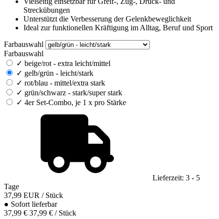
Vielseitig einsetzbar für Greif-, Zug-, Druck- und
Streckübungen
Unterstützt die Verbesserung der Gelenkbeweglichkeit
Ideal zur funktionellen Kräftigung im Alltag, Beruf und Sport
Farbauswahl
Farbauswahl
✓
beige/rot - extra leicht/mittel
✓
gelb/grün - leicht/stark
✓
rot/blau - mittel/extra stark
✓
grün/schwarz - stark/super stark
✓
4er Set-Combo, je 1 x pro Stärke
Lieferzeit: 3 - 5
Tage
37,99
EUR
/ Stück
●
Sofort lieferbar
37,99 €
37,99 € / Stück