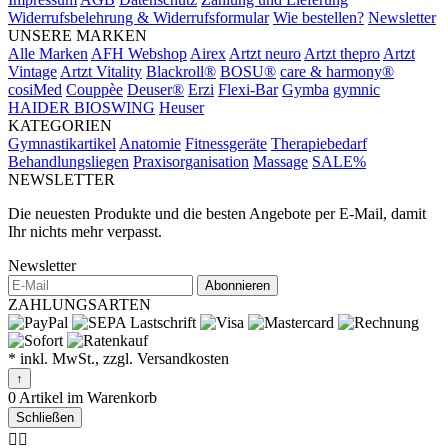
Widerrufsbelehrung & Widerrufsformular
Wie bestellen?
Newsletter
UNSERE MARKEN
Alle Marken
AFH Webshop
Airex
Artzt neuro
Artzt thepro
Artzt
Vintage
Artzt Vitality
Blackroll®
BOSU®
care & harmony®
cosiMed
Couppèe
Deuser®
Erzi
Flexi-Bar
Gymba
gymnic
HAIDER BIOSWING
Heuser
KATEGORIEN
Gymnastikartikel
Anatomie
Fitnessgeräte
Therapiebedarf
Behandlungsliegen
Praxisorganisation
Massage
SALE%
NEWSLETTER
Die neuesten Produkte und die besten Angebote per E-Mail, damit
Ihr nichts mehr verpasst.
Newsletter
Abonnieren
ZAHLUNGSARTEN
* inkl. MwSt., zzgl. Versandkosten
↑
0 Artikel im Warenkorb
Schließen
🤷‍♂️