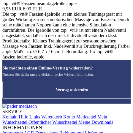
top | vit® Faszien peanut.igelrolle apple
9,95 EUR
6,99 EUR
Die top | vit® Faszien-Igelrolle ist ein kleines Trainingsgerät mit
großer Wirkung zur sensomotorischen Massage von Faszien. Durch
seine mittelharten Noppen kann eine intensive Stimulation
durchführen. Die Igelrolle von top | vit® ist mit einem Nadelventil
ausgestattet, so daß sich der druck individuell verändern lässt.
Produktdetails: Kleines Trainingsgerät zur sensomotorischen
Massage von Faszien Inkl. Nadelventil zur Druckregulierung Farbe:
apple Maße: ca. Ø 6,7 x 16 cm Lieferumfang: 1 x top| vit®
faszien.igelrolle, apple
Sie möchten einen Online-Vertrag widerrufen?
Nutzen Sie dafür unsere elektronische Widerrufsfunktion.
Vertrag widerrufen
SERVICE
Kontakt
Hilfe
Links
Warenkorb
Konto
Merkzettel
Mein
Wunschzettel
Öffentlicher Wunschzettel
Meine Downloads
INFORMATIONEN
Impressum
AGB
Datenschutz
Zahlung und Lieferung