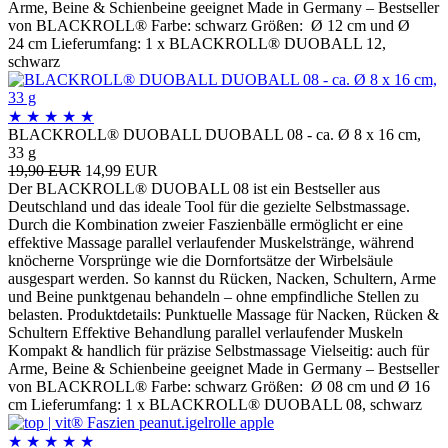
Arme, Beine & Schienbeine geeignet Made in Germany – Bestseller
von BLACKROLL® Farbe: schwarz Größen: Ø 12 cm und Ø
24 cm Lieferumfang: 1 x BLACKROLL® DUOBALL 12,
schwarz
★
★
★
★
★
BLACKROLL® DUOBALL DUOBALL 08 - ca. Ø 8 x 16 cm,
33 g
19,90 EUR
14,99 EUR
Der BLACKROLL® DUOBALL 08 ist ein Bestseller aus
Deutschland und das ideale Tool für die gezielte Selbstmassage.
Durch die Kombination zweier Faszienbälle ermöglicht er eine
effektive Massage parallel verlaufender Muskelstränge, während
knöcherne Vorsprünge wie die Dornfortsätze der Wirbelsäule
ausgespart werden. So kannst du Rücken, Nacken, Schultern, Arme
und Beine punktgenau behandeln – ohne empfindliche Stellen zu
belasten. Produktdetails: Punktuelle Massage für Nacken, Rücken &
Schultern Effektive Behandlung parallel verlaufender Muskeln
Kompakt & handlich für präzise Selbstmassage Vielseitig: auch für
Arme, Beine & Schienbeine geeignet Made in Germany – Bestseller
von BLACKROLL® Farbe: schwarz Größen: Ø 08 cm und Ø 16
cm Lieferumfang: 1 x BLACKROLL® DUOBALL 08, schwarz
★
★
★
★
★