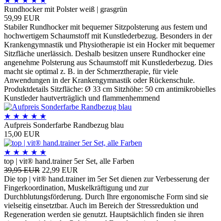
★
★
★
★
★
Rundhocker mit Polster weiß | grasgrün
59,99 EUR
Stabiler Rundhocker mit bequemer Sitzpolsterung aus festem und
hochwertigem Schaumstoff mit Kunstlederbezug. Besonders in der
Krankengymnastik und Physiotherapie ist ein Hocker mit bequemer
Sitzfläche unerlässich. Deshalb besitzen unsere Rundhocker eine
angenehme Polsterung aus Schaumstoff mit Kunstlederbezug. Dies
macht sie optimal z. B. in der Schmerztherapie, für viele
Anwendungen in der Krankengymnastik oder Rückenschule.
Produktdetails Sitzfläche: Ø 33 cm Sitzhöhe: 50 cm antimikrobielles
Kunstleder hautverträglich und flammenhemmend
★
★
★
★
★
Aufpreis Sonderfarbe Randbezug blau
15,00 EUR
★
★
★
★
★
top | vit® hand.trainer 5er Set, alle Farben
39,95 EUR
22,99 EUR
Die top | vit® hand.trainer im 5er Set dienen zur Verbesserung der
Fingerkoordination, Muskelkräftigung und zur
Durchblutungsförderung. Durch Ihre ergonomische Form sind sie
vielseitig einsetztbar. Auch im Bereich der Stressreduktion und
Regeneration werden sie genutzt. Hauptsächlich finden sie ihren