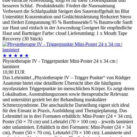
eine einfache Anwendung, sorgt es für mehr Lebensqualität und
besseren Schlaf. Produktdetails: Fördert die Nasenatmung
Verbessert die Schlafqualität Steigert den Sauerstoffgehalt im Blut
Unterstützt Konzentration und Gedächtnisleistung Reduziert Stress
und fördert Entspannung 95 % Bambusseide/5 % Baumwolle Sanft
zur Haut und einfach in der Anwendung Geeignet für empfindliche
Haut und Bartträger Farbe: cloud Lieferumfang: 1 x Mouth Tape
Recovery (30 Stück)
★
★
★
★
★
Physiotherapie IV - Triggerpunkte Mini-Poster 24 x 34 cm |
laminiert
10,90 EUR
Das Lehrmittel „Physiotherapie IV – Trigger Punkte“ von Rüdiger
Anatomie bietet eine detaillierte Übersicht über die häufigsten
myofaszialen Triggerpunkte im menschlichen Körper. Es zeigt deren
Lokalisation, Ausstrahlungszonen sowie therapeutische Relevanz
und unterstützt gezielt bei der Behandlung muskulärer
Schmerzsyndrome. Die anschauliche Darstellung eignet sich ideal
für den Einsatz in Praxis, Ausbildung und Therapieplanung. Das
Lehrmittel ist in drei Formaten erhältlich: Mini-Poster (24 × 34 cm),
Poster (50 × 70 cm) und Lehrtafel (70 × 100 cm) – jeweils laminiert
oder unlaminiert. Erhältlich in drei Formaten: Mini-Poster (24 × 34
cm), Poster (50 × 70 cm), Lehrtafel (70 × 100 cm). Laminierte und