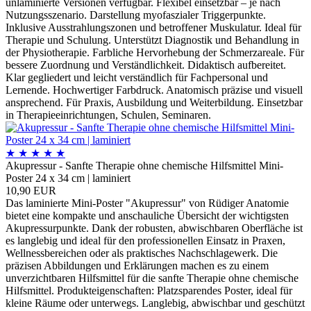
unlaminierte Versionen verfügbar. Flexibel einsetzbar – je nach
Nutzungsszenario. Darstellung myofaszialer Triggerpunkte.
Inklusive Ausstrahlungszonen und betroffener Muskulatur. Ideal für
Therapie und Schulung. Unterstützt Diagnostik und Behandlung in
der Physiotherapie. Farbliche Hervorhebung der Schmerzareale. Für
bessere Zuordnung und Verständlichkeit. Didaktisch aufbereitet.
Klar gegliedert und leicht verständlich für Fachpersonal und
Lernende. Hochwertiger Farbdruck. Anatomisch präzise und visuell
ansprechend. Für Praxis, Ausbildung und Weiterbildung. Einsetzbar
in Therapieeinrichtungen, Schulen, Seminaren.
★
★
★
★
★
Akupressur - Sanfte Therapie ohne chemische Hilfsmittel Mini-
Poster 24 x 34 cm | laminiert
10,90 EUR
Das laminierte Mini-Poster "Akupressur" von Rüdiger Anatomie
bietet eine kompakte und anschauliche Übersicht der wichtigsten
Akupressurpunkte. Dank der robusten, abwischbaren Oberfläche ist
es langlebig und ideal für den professionellen Einsatz in Praxen,
Wellnessbereichen oder als praktisches Nachschlagewerk. Die
präzisen Abbildungen und Erklärungen machen es zu einem
unverzichtbaren Hilfsmittel für die sanfte Therapie ohne chemische
Hilfsmittel. Produkteigenschaften: Platzsparendes Poster, ideal für
kleine Räume oder unterwegs. Langlebig, abwischbar und geschützt