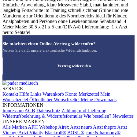
Einfache Anwendung, klare Messwerte Stabil, matt laminiert und
langlebig Fortschritte im Training schnell sichtbar Grüne und rote
Markierung zur Orientierung des Normbereichs Ideal für Kinder,
Analphabeten und Personen ohne Lesekenntnisse Sehabstand: 4
Meter Maße: 30,5 x 21 x 5 cm (DINA4) Lieferumfang: 1 x Arzt
neuro Sehtafel
Sie möchten einen Online-Vertrag widerrufen?
Nutzen Sie dafür unsere elektronische Widerrufsfunktion.
Vertrag widerrufen
SERVICE
Kontakt
Hilfe
Links
Warenkorb
Konto
Merkzettel
Mein
Wunschzettel
Öffentlicher Wunschzettel
Meine Downloads
INFORMATIONEN
Impressum
AGB
Datenschutz
Zahlung und Lieferung
Widerrufsbelehrung & Widerrufsformular
Wie bestellen?
Newsletter
UNSERE MARKEN
Alle Marken
AFH Webshop
Airex
Artzt neuro
Artzt thepro
Artzt
Vintage
Artzt Vitality
Blackroll®
BOSU®
care & harmony®