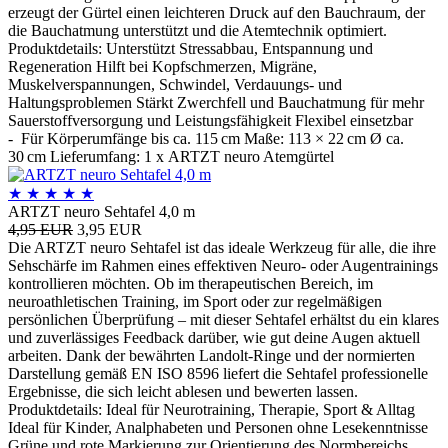
erzeugt der Gürtel einen leichteren Druck auf den Bauchraum, der
die Bauchatmung unterstützt und die Atemtechnik optimiert.
Produktdetails: Unterstützt Stressabbau, Entspannung und
Regeneration Hilft bei Kopfschmerzen, Migräne,
Muskelverspannungen, Schwindel, Verdauungs- und
Haltungsproblemen Stärkt Zwerchfell und Bauchatmung für mehr
Sauerstoffversorgung und Leistungsfähigkeit Flexibel einsetzbar
- Für Körperumfänge bis ca. 115 cm Maße: 113 × 22 cm Ø ca.
30 cm Lieferumfang: 1 x ARTZT neuro Atemgürtel
★
★
★
★
★
ARTZT neuro Sehtafel 4,0 m
4,95 EUR
3,95 EUR
Die ARTZT neuro Sehtafel ist das ideale Werkzeug für alle, die ihre
Sehschärfe im Rahmen eines effektiven Neuro- oder Augentrainings
kontrollieren möchten. Ob im therapeutischen Bereich, im
neuroathletischen Training, im Sport oder zur regelmäßigen
persönlichen Überprüfung – mit dieser Sehtafel erhältst du ein klares
und zuverlässiges Feedback darüber, wie gut deine Augen aktuell
arbeiten. Dank der bewährten Landolt-Ringe und der normierten
Darstellung gemäß EN ISO 8596 liefert die Sehtafel professionelle
Ergebnisse, die sich leicht ablesen und bewerten lassen.
Produktdetails: Ideal für Neurotraining, Therapie, Sport & Alltag
Ideal für Kinder, Analphabeten und Personen ohne Lesekenntnisse
Grüne und rote Markierung zur Orientierung des Normbereichs