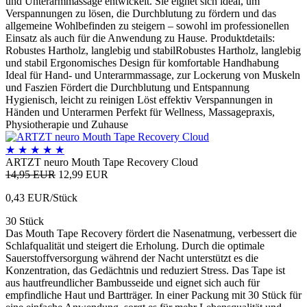
und Unterarmmassage entwickelt. Sie eignet sich ideal, um
Verspannungen zu lösen, die Durchblutung zu fördern und das
allgemeine Wohlbefinden zu steigern – sowohl im professionellen
Einsatz als auch für die Anwendung zu Hause. Produktdetails:
Robustes Hartholz, langlebig und stabilRobustes Hartholz, langlebig
und stabil Ergonomisches Design für komfortable Handhabung
Ideal für Hand- und Unterarmmassage, zur Lockerung von Muskeln
und Faszien Fördert die Durchblutung und Entspannung
Hygienisch, leicht zu reinigen Löst effektiv Verspannungen in
Händen und Unterarmen Perfekt für Wellness, Massagepraxis,
Physiotherapie und Zuhause
★
★
★
★
★
ARTZT neuro Mouth Tape Recovery Cloud
14,95 EUR
12,99 EUR
0,43 EUR/Stück
30 Stück
Das Mouth Tape Recovery fördert die Nasenatmung, verbessert die
Schlafqualität und steigert die Erholung. Durch die optimale
Sauerstoffversorgung während der Nacht unterstützt es die
Konzentration, das Gedächtnis und reduziert Stress. Das Tape ist
aus hautfreundlicher Bambusseide und eignet sich auch für
empfindliche Haut und Bartträger. In einer Packung mit 30 Stück für