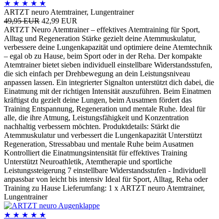
★
★
★
★
★
ARTZT neuro Atemtrainer, Lungentrainer
49,95 EUR
42,99 EUR
ARTZT Neuro Atemtrainer – effektives Atemtraining für Sport,
Alltag und Regeneration Stärke gezielt deine Atemmuskulatur,
verbessere deine Lungenkapazität und optimiere deine Atemtechnik
– egal ob zu Hause, beim Sport oder in der Reha. Der kompakte
Atemtrainer bietet sieben individuell einstellbare Widerstandsstufen,
die sich einfach per Drehbewegung an dein Leistungsniveau
anpassen lassen. Ein integrierter Signalton unterstützt dich dabei, die
Einatmung mit der richtigen Intensität auszuführen. Beim Einatmen
kräftigst du gezielt deine Lungen, beim Ausatmen fördert das
Training Entspannung, Regeneration und mentale Ruhe. Ideal für
alle, die ihre Atmung, Leistungsfähigkeit und Konzentration
nachhaltig verbessern möchten. Produktdetails: Stärkt die
Atemmuskulatur und verbessert die Lungenkapazität Unterstützt
Regeneration, Stressabbau und mentale Ruhe beim Ausatmen
Kontrolliert die Einatmungsintensität für effektives Training
Unterstützt Neuroathletik, Atemtherapie und sportliche
Leistungssteigerung 7 einstellbare Widerstandsstufen - Individuell
anpassbar von leicht bis intensiv Ideal für Sport, Alltag, Reha oder
Training zu Hause Lieferumfang: 1 x ARTZT neuro Atemtrainer,
Lungentrainer
★
★
★
★
★