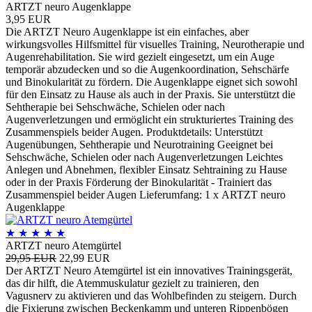
ARTZT neuro Augenklappe
3,95 EUR
Die ARTZT Neuro Augenklappe ist ein einfaches, aber
wirkungsvolles Hilfsmittel für visuelles Training, Neurotherapie und
Augenrehabilitation. Sie wird gezielt eingesetzt, um ein Auge
temporär abzudecken und so die Augenkoordination, Sehschärfe
und Binokularität zu fördern. Die Augenklappe eignet sich sowohl
für den Einsatz zu Hause als auch in der Praxis. Sie unterstützt die
Sehtherapie bei Sehschwäche, Schielen oder nach
Augenverletzungen und ermöglicht ein strukturiertes Training des
Zusammenspiels beider Augen. Produktdetails: Unterstützt
Augenübungen, Sehtherapie und Neurotraining Geeignet bei
Sehschwäche, Schielen oder nach Augenverletzungen Leichtes
Anlegen und Abnehmen, flexibler Einsatz Sehtraining zu Hause
oder in der Praxis Förderung der Binokularität - Trainiert das
Zusammenspiel beider Augen Lieferumfang: 1 x ARTZT neuro
Augenklappe
★
★
★
★
★
ARTZT neuro Atemgürtel
29,95 EUR
22,99 EUR
Der ARTZT Neuro Atemgürtel ist ein innovatives Trainingsgerät,
das dir hilft, die Atemmuskulatur gezielt zu trainieren, den
Vagusnerv zu aktivieren und das Wohlbefinden zu steigern. Durch
die Fixierung zwischen Beckenkamm und unteren Rippenbögen