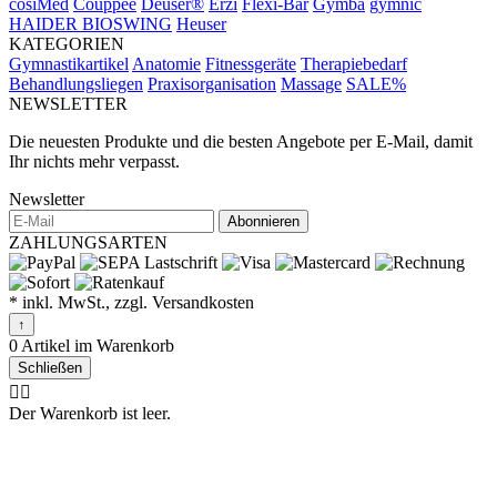
cosiMed
Couppèe
Deuser®
Erzi
Flexi-Bar
Gymba
gymnic
HAIDER BIOSWING
Heuser
KATEGORIEN
Gymnastikartikel
Anatomie
Fitnessgeräte
Therapiebedarf
Behandlungsliegen
Praxisorganisation
Massage
SALE%
NEWSLETTER
Die neuesten Produkte und die besten Angebote per E-Mail, damit
Ihr nichts mehr verpasst.
Newsletter
Abonnieren
ZAHLUNGSARTEN
* inkl. MwSt., zzgl. Versandkosten
↑
0 Artikel im Warenkorb
Schließen
🤷‍♂️
Der Warenkorb ist leer.