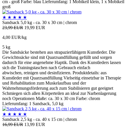
cm - groß Farbe: blau Lieferumfang: 1 Mobikeil klein, 1 x Mobikeil
groß
★
★
★
★
★
Sandsack 5,0 kg - ca. 30 x 30 cm | chrom
23,99 EUR
19,99 EUR
4,00 EUR/kg
5 kg
Die Sandsäcke bestehen aus strapazierfähigem Kunstleder. Die
Gewichtssäcke sind mit Quarzsandfüllung gefüllt und sorgen
dadurch für eine angenehme Haptik. Dank des Kunstleders lassen
sich die Trainingstaschen nach Gebrauch einfach
abwischen, reinigen und desinfizieren. Produktdetails: aus
Kunstleder mit Quarzsandfüllung Vielseitig einsetzbar in Therapie
und Rehabilitation zum Muskelaufbau und der
Wahrnehmungsförderung auch zum Stabilisieren gut geeignet
Schmiegen sich allen Körperteilen an ideal zur Narbenlagerung
noch Operationen Maße: ca. 30 x 30 cm Farbe: chrom
Lieferumfang: 1 Sandsack, 5,0 kg
★
★
★
★
★
Sandsack 2,5 kg - ca. 40 x 15 cm | chrom
16,99 EUR
13,99 EUR