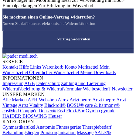
Wärmeträger mit Moorfüllung Ideal zur Verwendung mit Moor-
Einmalpackungen Zur Erhitzung im Wasserbad
Sie möchten einen Online-Vertrag widerrufen?
Nutzen Sie dafür unsere elektronische Widerrufsfunktion.
Vertrag widerrufen
SERVICE
Kontakt
Hilfe
Links
Warenkorb
Konto
Merkzettel
Mein
Wunschzettel
Öffentlicher Wunschzettel
Meine Downloads
INFORMATIONEN
Impressum
AGB
Datenschutz
Zahlung und Lieferung
Widerrufsbelehrung & Widerrufsformular
Wie bestellen?
Newsletter
UNSERE MARKEN
Alle Marken
AFH Webshop
Airex
Artzt neuro
Artzt thepro
Artzt
Vintage
Artzt Vitality
Blackroll®
BOSU®
care & harmony®
cosiMed
Couppèe
Deuser®
Erzi
Flexi-Bar
Gymba
gymnic
HAIDER BIOSWING
Heuser
KATEGORIEN
Gymnastikartikel
Anatomie
Fitnessgeräte
Therapiebedarf
Behandlungsliegen
Praxisorganisation
Massage
SALE%