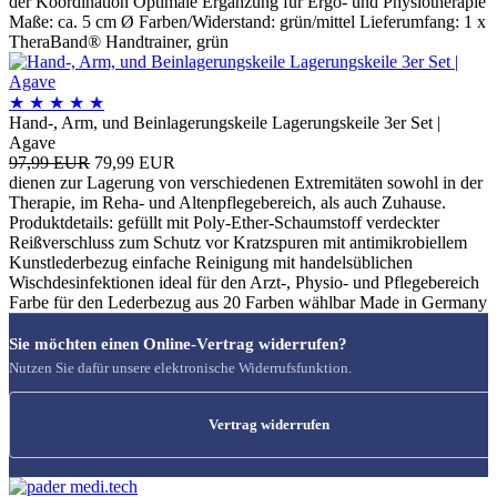
der Koordination Optimale Ergänzung für Ergo- und Physiotherapie
Maße: ca. 5 cm Ø Farben/Widerstand: grün/mittel Lieferumfang: 1 x
TheraBand® Handtrainer, grün
★
★
★
★
★
Hand-, Arm, und Beinlagerungskeile Lagerungskeile 3er Set |
Agave
97,99 EUR
79,99 EUR
dienen zur Lagerung von verschiedenen Extremitäten sowohl in der
Therapie, im Reha- und Altenpflegebereich, als auch Zuhause.
Produktdetails: gefüllt mit Poly-Ether-Schaumstoff verdeckter
Reißverschluss zum Schutz vor Kratzspuren mit antimikrobiellem
Kunstlederbezug einfache Reinigung mit handelsüblichen
Wischdesinfektionen ideal für den Arzt-, Physio- und Pflegebereich
Farbe für den Lederbezug aus 20 Farben wählbar Made in Germany
Sie möchten einen Online-Vertrag widerrufen?
Nutzen Sie dafür unsere elektronische Widerrufsfunktion.
Vertrag widerrufen