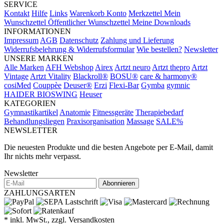
SERVICE
Kontakt
Hilfe
Links
Warenkorb
Konto
Merkzettel
Mein
Wunschzettel
Öffentlicher Wunschzettel
Meine Downloads
INFORMATIONEN
Impressum
AGB
Datenschutz
Zahlung und Lieferung
Widerrufsbelehrung & Widerrufsformular
Wie bestellen?
Newsletter
UNSERE MARKEN
Alle Marken
AFH Webshop
Airex
Artzt neuro
Artzt thepro
Artzt
Vintage
Artzt Vitality
Blackroll®
BOSU®
care & harmony®
cosiMed
Couppèe
Deuser®
Erzi
Flexi-Bar
Gymba
gymnic
HAIDER BIOSWING
Heuser
KATEGORIEN
Gymnastikartikel
Anatomie
Fitnessgeräte
Therapiebedarf
Behandlungsliegen
Praxisorganisation
Massage
SALE%
NEWSLETTER
Die neuesten Produkte und die besten Angebote per E-Mail, damit
Ihr nichts mehr verpasst.
Newsletter
Abonnieren
ZAHLUNGSARTEN
* inkl. MwSt., zzgl. Versandkosten