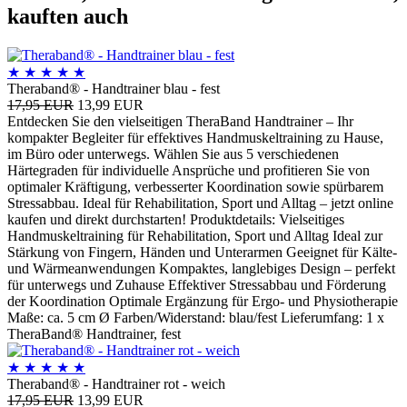
kauften auch
★
★
★
★
★
Theraband® - Handtrainer blau - fest
17,95 EUR
13,99 EUR
Entdecken Sie den vielseitigen TheraBand Handtrainer – Ihr
kompakter Begleiter für effektives Handmuskeltraining zu Hause,
im Büro oder unterwegs. Wählen Sie aus 5 verschiedenen
Härtegraden für individuelle Ansprüche und profitieren Sie von
optimaler Kräftigung, verbesserter Koordination sowie spürbarem
Stressabbau. Ideal für Rehabilitation, Sport und Alltag – jetzt online
kaufen und direkt durchstarten! Produktdetails: Vielseitiges
Handmuskeltraining für Rehabilitation, Sport und Alltag Ideal zur
Stärkung von Fingern, Händen und Unterarmen Geeignet für Kälte-
und Wärmeanwendungen Kompaktes, langlebiges Design – perfekt
für unterwegs und Zuhause Effektiver Stressabbau und Förderung
der Koordination Optimale Ergänzung für Ergo- und Physiotherapie
Maße: ca. 5 cm Ø Farben/Widerstand: blau/fest Lieferumfang: 1 x
TheraBand® Handtrainer, fest
★
★
★
★
★
Theraband® - Handtrainer rot - weich
17,95 EUR
13,99 EUR