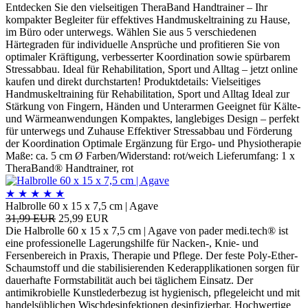
Entdecken Sie den vielseitigen TheraBand Handtrainer – Ihr
kompakter Begleiter für effektives Handmuskeltraining zu Hause,
im Büro oder unterwegs. Wählen Sie aus 5 verschiedenen
Härtegraden für individuelle Ansprüche und profitieren Sie von
optimaler Kräftigung, verbesserter Koordination sowie spürbarem
Stressabbau. Ideal für Rehabilitation, Sport und Alltag – jetzt online
kaufen und direkt durchstarten! Produktdetails: Vielseitiges
Handmuskeltraining für Rehabilitation, Sport und Alltag Ideal zur
Stärkung von Fingern, Händen und Unterarmen Geeignet für Kälte-
und Wärmeanwendungen Kompaktes, langlebiges Design – perfekt
für unterwegs und Zuhause Effektiver Stressabbau und Förderung
der Koordination Optimale Ergänzung für Ergo- und Physiotherapie
Maße: ca. 5 cm Ø Farben/Widerstand: rot/weich Lieferumfang: 1 x
TheraBand® Handtrainer, rot
★
★
★
★
★
Halbrolle 60 x 15 x 7,5 cm | Agave
31,99 EUR
25,99 EUR
Die Halbrolle 60 x 15 x 7,5 cm | Agave von pader medi.tech® ist
eine professionelle Lagerungshilfe für Nacken-, Knie- und
Fersenbereich in Praxis, Therapie und Pflege. Der feste Poly-Ether-
Schaumstoff und die stabilisierenden Kederapplikationen sorgen für
dauerhafte Formstabilität auch bei täglichem Einsatz. Der
antimikrobielle Kunstlederbezug ist hygienisch, pflegeleicht und mit
handelsüblichen Wischdesinfektionen desinfizierbar. Hochwertige