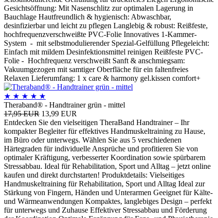
Gesichtsöffnung: Mit Nasenschlitz zur optimalen Lagerung in
Bauchlage Hautfreundlich & hygienisch: Abwaschbar,
desinfizierbar und leicht zu pflegen Langlebig & robust: Reißfeste,
hochfrequenzverschweißte PVC-Folie Innovatives 1-Kammer-
System - mit selbstmodulierender Spezial-Gelfüllung Pflegeleicht:
Einfach mit mildem Desinfektionsmittel reinigen Reißfeste PVC-
Folie - Hochfrequenz verschweißt Sanft & anschmiegsam:
Vakuumgezogen mit samtiger Oberfläche für ein faltenfreies
Relaxen Lieferumfang: 1 x care & harmony gel.kissen comfort+
★
★
★
★
★
Theraband® - Handtrainer grün - mittel
17,95 EUR
13,99 EUR
Entdecken Sie den vielseitigen TheraBand Handtrainer – Ihr
kompakter Begleiter für effektives Handmuskeltraining zu Hause,
im Büro oder unterwegs. Wählen Sie aus 5 verschiedenen
Härtegraden für individuelle Ansprüche und profitieren Sie von
optimaler Kräftigung, verbesserter Koordination sowie spürbarem
Stressabbau. Ideal für Rehabilitation, Sport und Alltag – jetzt online
kaufen und direkt durchstarten! Produktdetails: Vielseitiges
Handmuskeltraining für Rehabilitation, Sport und Alltag Ideal zur
Stärkung von Fingern, Händen und Unterarmen Geeignet für Kälte-
und Wärmeanwendungen Kompaktes, langlebiges Design – perfekt
für unterwegs und Zuhause Effektiver Stressabbau und Förderung