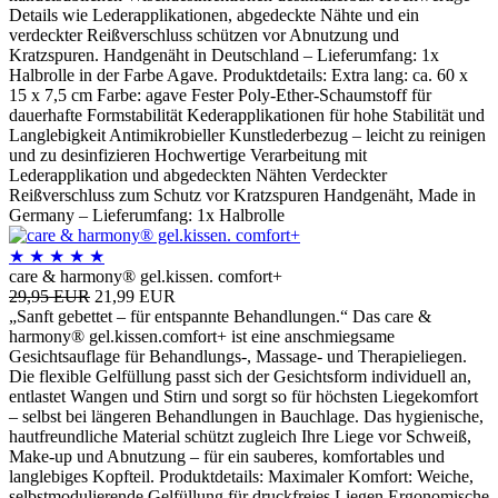
Details wie Lederapplikationen, abgedeckte Nähte und ein
verdeckter Reißverschluss schützen vor Abnutzung und
Kratzspuren. Handgenäht in Deutschland – Lieferumfang: 1x
Halbrolle in der Farbe Agave. Produktdetails: Extra lang: ca. 60 x
15 x 7,5 cm Farbe: agave Fester Poly-Ether-Schaumstoff für
dauerhafte Formstabilität Kederapplikationen für hohe Stabilität und
Langlebigkeit Antimikrobieller Kunstlederbezug – leicht zu reinigen
und zu desinfizieren Hochwertige Verarbeitung mit
Lederapplikation und abgedeckten Nähten Verdeckter
Reißverschluss zum Schutz vor Kratzspuren Handgenäht, Made in
Germany – Lieferumfang: 1x Halbrolle
★
★
★
★
★
care & harmony® gel.kissen. comfort+
29,95 EUR
21,99 EUR
„Sanft gebettet – für entspannte Behandlungen.“ Das care &
harmony® gel.kissen.comfort+ ist eine anschmiegsame
Gesichtsauflage für Behandlungs-, Massage- und Therapieliegen.
Die flexible Gelfüllung passt sich der Gesichtsform individuell an,
entlastet Wangen und Stirn und sorgt so für höchsten Liegekomfort
– selbst bei längeren Behandlungen in Bauchlage. Das hygienische,
hautfreundliche Material schützt zugleich Ihre Liege vor Schweiß,
Make-up und Abnutzung – für ein sauberes, komfortables und
langlebiges Kopfteil. Produktdetails: Maximaler Komfort: Weiche,
selbstmodulierende Gelfüllung für druckfreies Liegen Ergonomische