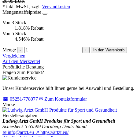
26,95 EUR
* inkl. MwSt., zzgl.
Versandkosten
Mengenstaffelpreise
Von 3 Stück
1.818% Rabatt
Von 5 Stück
4.546% Rabatt
Menge
-
+
In den Warenkorb
Vergleichen
Auf den Merkzettel
Persönliche Beratung
Fragen zum Produkt?
Unser Kundenservice hilft Ihnen gerne bei Auswahl und Bestellung.
☎
05251/778077
✉
Zum Kontaktformular
Marke
Herstellerangaben
Ludwig Artzt GmbH Produkte für Sport und Gesundheit
Schiesheck 5
65599 Dornberg
Deutschland
✉
info@artzt.eu
↗
https://artzt.eu/