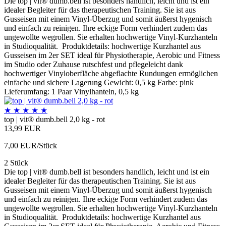
Die top | vit® dumb.bell ist besonders handlich, leicht und ist ein
idealer Begleiter für das therapeutischen Training. Sie ist aus
Gusseisen mit einem Vinyl-Überzug und somit äußerst hygenisch
und einfach zu reinigen. Ihre eckige Form verhindert zudem das
ungewollte wegrollen. Sie erhalten hochwertige Vinyl-Kurzhanteln
in Studioqualität. Produktdetails: hochwertige Kurzhantel aus
Gusseisen im 2er SET ideal für Physiotherapie, Aerobic und Fitness
im Studio oder Zuhause rutschfest und pflegeleicht dank
hochwertiger Vinyloberfläche abgeflachte Rundungen ermöglichen
einfache und sichere Lagerung Gewicht: 0,5 kg Farbe: pink
Lieferumfang: 1 Paar Vinylhanteln, 0,5 kg
★
★
★
★
★
top | vit® dumb.bell 2,0 kg - rot
13,99 EUR
7,00 EUR/Stück
2 Stück
Die top | vit® dumb.bell ist besonders handlich, leicht und ist ein
idealer Begleiter für das therapeutischen Training. Sie ist aus
Gusseisen mit einem Vinyl-Überzug und somit äußerst hygenisch
und einfach zu reinigen. Ihre eckige Form verhindert zudem das
ungewollte wegrollen. Sie erhalten hochwertige Vinyl-Kurzhanteln
in Studioqualität. Produktdetails: hochwertige Kurzhantel aus