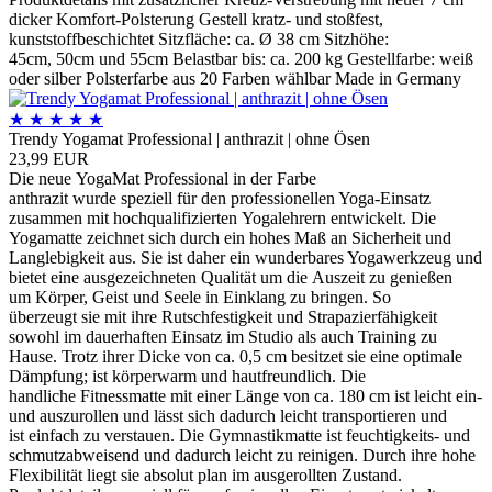
dicker Komfort-Polsterung Gestell kratz- und stoßfest,
kunststoffbeschichtet Sitzfläche: ca. Ø 38 cm Sitzhöhe:
45cm, 50cm und 55cm Belastbar bis: ca. 200 kg Gestellfarbe: weiß
oder silber Polsterfarbe aus 20 Farben wählbar Made in Germany
★
★
★
★
★
Trendy Yogamat Professional | anthrazit | ohne Ösen
23,99 EUR
Die neue YogaMat Professional in der Farbe
anthrazit wurde speziell für den professionellen Yoga-Einsatz
zusammen mit hochqualifizierten Yogalehrern entwickelt. Die
Yogamatte zeichnet sich durch ein hohes Maß an Sicherheit und
Langlebigkeit aus. Sie ist daher ein wunderbares Yogawerkzeug und
bietet eine ausgezeichneten Qualität um die Auszeit zu genießen
um Körper, Geist und Seele in Einklang zu bringen. So
überzeugt sie mit ihre Rutschfestigkeit und Strapazierfähigkeit
sowohl im dauerhaften Einsatz im Studio als auch Training zu
Hause. Trotz ihrer Dicke von ca. 0,5 cm besitzet sie eine optimale
Dämpfung; ist körperwarm und hautfreundlich. Die
handliche Fitnessmatte mit einer Länge von ca. 180 cm ist leicht ein-
und auszurollen und lässt sich dadurch leicht transportieren und
ist einfach zu verstauen. Die Gymnastikmatte ist feuchtigkeits- und
schmutzabweisend und dadurch leicht zu reinigen. Durch ihre hohe
Flexibilität liegt sie absolut plan im ausgerollten Zustand.