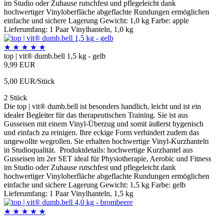
im Studio oder Zuhause rutschfest und pflegeleicht dank
hochwertiger Vinyloberfläche abgeflachte Rundungen ermöglichen
einfache und sichere Lagerung Gewicht: 1,0 kg Farbe: apple
Lieferumfang: 1 Paar Vinylhanteln, 1,0 kg
★
★
★
★
★
top | vit® dumb.bell 1,5 kg - gelb
9,99 EUR
5,00 EUR/Stück
2 Stück
Die top | vit® dumb.bell ist besonders handlich, leicht und ist ein
idealer Begleiter für das therapeutischen Training. Sie ist aus
Gusseisen mit einem Vinyl-Überzug und somit äußerst hygenisch
und einfach zu reinigen. Ihre eckige Form verhindert zudem das
ungewollte wegrollen. Sie erhalten hochwertige Vinyl-Kurzhanteln
in Studioqualität. Produktdetails: hochwertige Kurzhantel aus
Gusseisen im 2er SET ideal für Physiotherapie, Aerobic und Fitness
im Studio oder Zuhause rutschfest und pflegeleicht dank
hochwertiger Vinyloberfläche abgeflachte Rundungen ermöglichen
einfache und sichere Lagerung Gewicht: 1,5 kg Farbe: gelb
Lieferumfang: 1 Paar Vinylhanteln, 1,5 kg
★
★
★
★
★