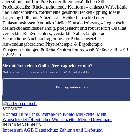
abgestimmt auf Ihre Praxis oder Ihren persönlichen Stil.
Produktdetails: Rückenschonende Keilform – entlastet Wirbelsäule
und Bandscheiben, fördert eine gesunde Beckenkippung Ideale
Lagerungshilfe und Stütze - als Bettkeil, Lesekeil oder
Entlastungskissen Antimikrobieller Kunstlederbezug – hygienisch,
desinfektionsmittelbeständig, pflegeleicht und robust Profi-Qualität –
verdeckter Reißverschluss, verstärkte Nähte, langlebige
Verarbeitung Auch zu Lagerung der Beine einsetzbar
Anwendungsbereiche: Physiotherapie & Ergotherapie,
Pflegeeinrichtungen & Reha-Zentren Farbe: weiß Maße: ca 40 x 40
x 20/2 cm
Sie möchten einen Online-Vertrag widerrufen?
Nutzen Sie dafür unsere elektronische Widerrufsfunktion.
Vertrag widerrufen
SERVICE
Kontakt
Hilfe
Links
Warenkorb
Konto
Merkzettel
Mein
Wunschzettel
Öffentlicher Wunschzettel
Meine Downloads
INFORMATIONEN
Impressum
AGB
Datenschutz
Zahlung und Lieferung