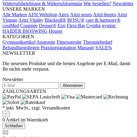
Widerrufsbelehrung & Widerrufsformular
Wie bestellen?
Newsletter
UNSERE MARKEN
Alle Marken
AFH Webshop
Airex
Artzt neuro
Artzt thepro
Artzt
Vintage
Artzt Vitality
Blackroll®
BOSU®
care & harmony®
cosiMed
Couppèe
Deuser®
Erzi
Flexi-Bar
Gymba
gymnic
HAIDER BIOSWING
Heuser
KATEGORIEN
Gymnastikartikel
Anatomie
Fitnessgeräte
Therapiebedarf
Behandlungsliegen
Praxisorganisation
Massage
SALE%
NEWSLETTER
Die neuesten Produkte und die besten Angebote per E-Mail, damit
Ihr nichts mehr verpasst.
Newsletter
Abonnieren
ZAHLUNGSARTEN
* inkl. MwSt., zzgl. Versandkosten
↑
0 Artikel im Warenkorb
Schließen
🤷‍♂️