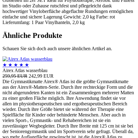
Gusseisen im 2er SET ideal für Physiotherapie, Aerobic und Fitness
im Studio oder Zuhause rutschfest und pflegeleicht dank
hochwertiger Vinyloberfläche abgeflachte Rundungen ermöglichen
einfache und sichere Lagerung Gewicht: 2,0 kg Farbe: rot
Lieferumfang: 1 Paar Vinylhanteln, 2,0 kg
Ähnliche Produkte
Schauen Sie sich doch auch unsere ähnlichen Artikel an.
★
★
★
★
★
Airex Atlas wasserblau
259,95 EUR
242,99 EUR
Die Gymnastikmatte Airex® Atlas ist die größte Gymnastikmatte
aus der Airex®-Matten-Serie. Durch ihre rechteckige Form und die
nicht abgerundeten Kanten ist ein Zusammenlegen mehrerer Matten
zu einer großen Fläche möglich. Ihre Anwendung findet sie vor
allen im physiotherapeutischen und ergotherapeutischen Bereich
wieder. Durch ihre Größe bietet sie während der Therapie eine
Spielfläche für Kinder oder behinderte Menschen. Aber auch in
vielen Sport-, Gymnastik- und Rehabereichen ist sie ein
zuverlässiger Wegbegleiter. Durch Ihre Breite mit 125 cm ist sie bei
der Seniorengymnastik und im Sportverein sehr gefragt. Überall da,
wo mehr Auflagefläche gewünscht ist, ist die Airex® Atlas zu