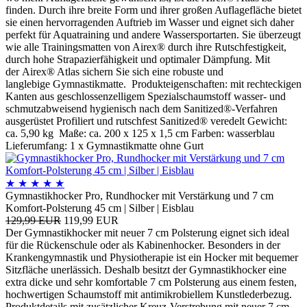
finden. Durch ihre breite Form und ihrer großen Auflagefläche bietet
sie einen hervorragenden Auftrieb im Wasser und eignet sich daher
perfekt für Aquatraining und andere Wassersportarten. Sie überzeugt
wie alle Trainingsmatten von Airex® durch ihre Rutschfestigkeit,
durch hohe Strapazierfähigkeit und optimaler Dämpfung. Mit
der Airex® Atlas sichern Sie sich eine robuste und
langlebige Gymnastikmatte. Produkteigenschaften: mit rechteckigen
Kanten aus geschlossenzelligem Spezialschaumstoff wasser- und
schmutzabweisend hygienisch nach dem Sanitized®-Verfahren
ausgerüstet Profiliert und rutschfest Sanitized® veredelt Gewicht:
ca. 5,90 kg Maße: ca. 200 x 125 x 1,5 cm Farben: wasserblau
Lieferumfang: 1 x Gymnastikmatte ohne Gurt
★
★
★
★
★
Gymnastikhocker Pro, Rundhocker mit Verstärkung und 7 cm
Komfort-Polsterung 45 cm | Silber | Eisblau
129,99 EUR
119,99 EUR
Der Gymnastikhocker mit neuer 7 cm Polsterung eignet sich ideal
für die Rückenschule oder als Kabinenhocker. Besonders in der
Krankengymnastik und Physiotherapie ist ein Hocker mit bequemer
Sitzfläche unerlässich. Deshalb besitzt der Gymnastikhocker eine
extra dicke und sehr komfortable 7 cm Polsterung aus einem festen,
hochwertigen Schaumstoff mit antimikrobiellem Kunstlederbezug.
Produktdetails mit zusätzlicher Kreuz-Verstrebung mit neuer 7 cm