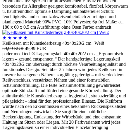
Produktdetails: speziell für professionellen Einsatz entwickelt
besonders für Allergiker geeignet komfortabel, flexibel, körperwarm
u. hautfreundlich optimale Dämpfung antibakterieller Schutz
feuchtigkeits- und schmutzabweisend einfach zu reinigen und
planliegend Material: 90% PVC, 10% Polyester, 6p frei Maße: ca.
180 x 60 x 0,5 cm Ausführung: ohne Ösen Farbe: anthrazit
★
★
★
★
★
Keilkissen mit Kunstlederbezug 40x40x20/2 cm | Weiß
59,99 EUR
49,99 EUR
pader medi.tech® Lagerungskeil 40x40x20/2 cm - „Ergonomisch
lagern – gesund entspannen.“ Der handgefertigte Lagerungskeil
40x40x20/2 cm überzeugt durch höchste Verarbeitungsqualität und
funktionales Design. Seit über 25 Jahren wird jedes Keilkissen in
unserer hauseigenen Näherei sorgfältig gefertigt – mit verdecktem
Reißverschluss, verstärkten Nähten und einer formstabilen
Schaumstofffüllung. Die feste Schaumstofffüllung gewährleistet
optimale Stützkraft und fördert eine gesunde Körperhaltung. Der
antimikrobielle Kunstlederbezug ist hygienisch, strapazierfähig und
pflegeleicht – ideal für den professionellen Einsatz. Die Keilform
wurde nach den Erkenntnissen eines bekannten Rückenspezialisten
und Neurologen entwickelt: Sie sorgt für eine natürliche
Beckenkippung, Entlastung der Wirbelsäule und eine entspannte
Haltung im Sitzen oder Liegen. Mit 20 Farbvarianten wird jedes
Lagerungskissen zu einer individuellen Einzelanfertigung –