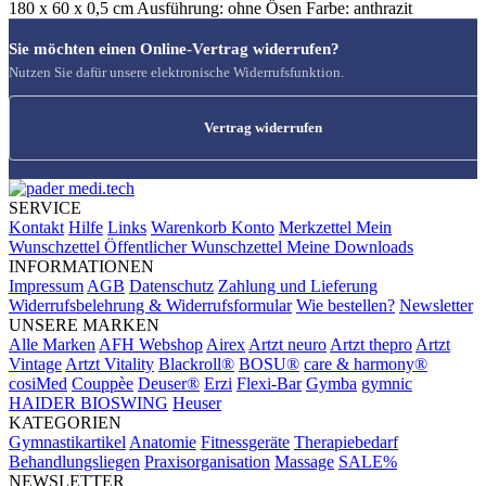
180 x 60 x 0,5 cm Ausführung: ohne Ösen Farbe: anthrazit
Sie möchten einen Online-Vertrag widerrufen?
Nutzen Sie dafür unsere elektronische Widerrufsfunktion.
Vertrag widerrufen
SERVICE
Kontakt
Hilfe
Links
Warenkorb
Konto
Merkzettel
Mein
Wunschzettel
Öffentlicher Wunschzettel
Meine Downloads
INFORMATIONEN
Impressum
AGB
Datenschutz
Zahlung und Lieferung
Widerrufsbelehrung & Widerrufsformular
Wie bestellen?
Newsletter
UNSERE MARKEN
Alle Marken
AFH Webshop
Airex
Artzt neuro
Artzt thepro
Artzt
Vintage
Artzt Vitality
Blackroll®
BOSU®
care & harmony®
cosiMed
Couppèe
Deuser®
Erzi
Flexi-Bar
Gymba
gymnic
HAIDER BIOSWING
Heuser
KATEGORIEN
Gymnastikartikel
Anatomie
Fitnessgeräte
Therapiebedarf
Behandlungsliegen
Praxisorganisation
Massage
SALE%
NEWSLETTER