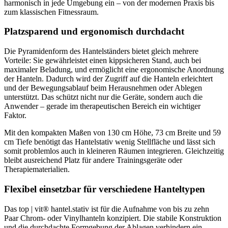
harmonisch in jede Umgebung ein – von der modernen Praxis bis
zum klassischen Fitnessraum.
Platzsparend und ergonomisch durchdacht
Die Pyramidenform des Hantelständers bietet gleich mehrere
Vorteile: Sie gewährleistet einen kippsicheren Stand, auch bei
maximaler Beladung, und ermöglicht eine ergonomische Anordnung
der Hanteln. Dadurch wird der Zugriff auf die Hanteln erleichtert
und der Bewegungsablauf beim Herausnehmen oder Ablegen
unterstützt. Das schützt nicht nur die Geräte, sondern auch die
Anwender – gerade im therapeutischen Bereich ein wichtiger
Faktor.
Mit den kompakten Maßen von 130 cm Höhe, 73 cm Breite und 59
cm Tiefe benötigt das Hantelstativ wenig Stellfläche und lässt sich
somit problemlos auch in kleineren Räumen integrieren. Gleichzeitig
bleibt ausreichend Platz für andere Trainingsgeräte oder
Therapiematerialien.
Flexibel einsetzbar für verschiedene Hanteltypen
Das top | vit® hantel.stativ ist für die Aufnahme von bis zu zehn
Paar Chrom- oder Vinylhanteln konzipiert. Die stabile Konstruktion
und die durchdachte Formgebung der Ablagen verhindern ein