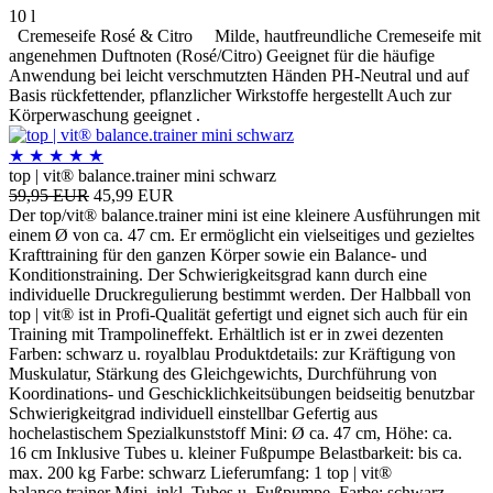
10 l
Cremeseife Rosé & Citro Milde, hautfreundliche Cremeseife mit
angenehmen Duftnoten (Rosé/Citro) Geeignet für die häufige
Anwendung bei leicht verschmutzten Händen PH-Neutral und auf
Basis rückfettender, pflanzlicher Wirkstoffe hergestellt Auch zur
Körperwaschung geeignet .
★
★
★
★
★
top | vit® balance.trainer mini schwarz
59,95 EUR
45,99 EUR
Der top/vit® balance.trainer mini ist eine kleinere Ausführungen mit
einem Ø von ca. 47 cm. Er ermöglicht ein vielseitiges und gezieltes
Krafttraining für den ganzen Körper sowie ein Balance- und
Konditionstraining. Der Schwierigkeitsgrad kann durch eine
individuelle Druckregulierung bestimmt werden. Der Halbball von
top | vit® ist in Profi-Qualität gefertigt und eignet sich auch für ein
Training mit Trampolineffekt. Erhältlich ist er in zwei dezenten
Farben: schwarz u. royalblau Produktdetails: zur Kräftigung von
Muskulatur, Stärkung des Gleichgewichts, Durchführung von
Koordinations- und Geschicklichkeitsübungen beidseitig benutzbar
Schwierigkeitgrad individuell einstellbar Gefertig aus
hochelastischem Spezialkunststoff Mini: Ø ca. 47 cm, Höhe: ca.
16 cm Inklusive Tubes u. kleiner Fußpumpe Belastbarkeit: bis ca.
max. 200 kg Farbe: schwarz Lieferumfang: 1 top | vit®
balance.trainer Mini, inkl. Tubes u. Fußpumpe, Farbe: schwarz