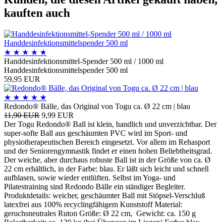
kauften auch
★
★
★
★
★
Handdesinfektionsmittel-Spender 500 ml / 1000 ml
Handdesinfektionsmittelspender 500 ml
59,95 EUR
★
★
★
★
★
Redondo® Bälle, das Original von Togu ca. Ø 22 cm | blau
11,90 EUR
9,99 EUR
Der Togu Redondo® Ball ist klein, handlich und unverzichtbar. Der
super-softe Ball aus geschäumten PVC wird im Sport- und
physiotherapeutischen Bereich eingesetzt. Vor allem im Rehasport
und der Seniorengymnastik findet er einen hohen Beliebtheitsgrad.
Der weiche, aber durchaus robuste Ball ist in der Größe von ca. Ø
22 cm erhältlich, in der Farbe: blau. Er läßt sich leicht und schnell
aufblasen, sowie wieder entlüften. Selbst im Yoga- und
Pilatestraining sind Redondo Bälle ein ständiger Begleiter.
Produktdetails: weicher, geschäumter Ball mit Stöpsel-Verschluß
latexfrei aus 100% recyclingfähigem Kunststoff Material:
geruchsneutrales Ruton Größe: Ø 22 cm, Gewicht: ca. 150 g