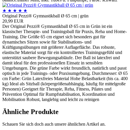
★
★
★
★
★
Original Pezzi® Gymnastikball Ø 65 cm | grün
20,99 EUR
Der Original Pezzi® Gymnastikball Ø 65 cm in Grün ist ein
klassischer Therapie- und Trainingsball für Praxis, Reha und Home-
Training. Die Größe 65 cm eignet sich besonders gut für
dynamisches Sitzen sowie für Stabilisations- und
Kräftigungsübungen mit größerer Auflagefläche. Das robuste,
elastische Material sorgt für ein kontrolliertes Trainingsgefühl und
unterstützt saubere Bewegungsabläufe. Der Ball ist latexfrei und
damit ideal für den professionellen Einsatz in sensiblen
Umgebungen. Die grüne Farbe wirkt freundlich, natürlich und passt
optisch in jede Trainings- oder Praxisumgebung. Durchmesser: Ø 65
cm Farbe: Grün Latexfreies Material Hohe Belastbarkeit (bis ca. 400
kg) Ideal als Sitzball (körpergrößenabhängig, häufig für mittelgroße
Personen) Geeignet für Therapie, Reha, Fitness, Pilates und
Prävention Optimal für Rumpfstabilisation, Koordination und
Mobilisation Robust, langlebig und leicht zu reinigen
Ähnliche Produkte
Schauen Sie sich doch auch unsere ähnlichen Artikel an.