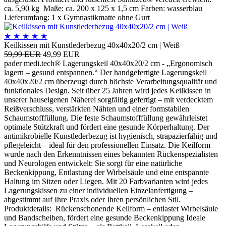
ca. 5,90 kg Maße: ca. 200 x 125 x 1,5 cm Farben: wasserblau
Lieferumfang: 1 x Gymnastikmatte ohne Gurt
★
★
★
★
★
Keilkissen mit Kunstlederbezug 40x40x20/2 cm | Weiß
59,99 EUR
49,99 EUR
pader medi.tech® Lagerungskeil 40x40x20/2 cm - „Ergonomisch
lagern – gesund entspannen.“ Der handgefertigte Lagerungskeil
40x40x20/2 cm überzeugt durch höchste Verarbeitungsqualität und
funktionales Design. Seit über 25 Jahren wird jedes Keilkissen in
unserer hauseigenen Näherei sorgfältig gefertigt – mit verdecktem
Reißverschluss, verstärkten Nähten und einer formstabilen
Schaumstofffüllung. Die feste Schaumstofffüllung gewährleistet
optimale Stützkraft und fördert eine gesunde Körperhaltung. Der
antimikrobielle Kunstlederbezug ist hygienisch, strapazierfähig und
pflegeleicht – ideal für den professionellen Einsatz. Die Keilform
wurde nach den Erkenntnissen eines bekannten Rückenspezialisten
und Neurologen entwickelt: Sie sorgt für eine natürliche
Beckenkippung, Entlastung der Wirbelsäule und eine entspannte
Haltung im Sitzen oder Liegen. Mit 20 Farbvarianten wird jedes
Lagerungskissen zu einer individuellen Einzelanfertigung –
abgestimmt auf Ihre Praxis oder Ihren persönlichen Stil.
Produktdetails: Rückenschonende Keilform – entlastet Wirbelsäule
und Bandscheiben, fördert eine gesunde Beckenkippung Ideale