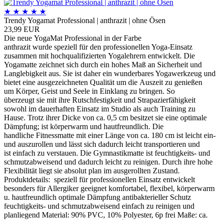
★
★
★
★
★
Trendy Yogamat Professional | anthrazit | ohne Ösen
23,99 EUR
Die neue YogaMat Professional in der Farbe
anthrazit wurde speziell für den professionellen Yoga-Einsatz
zusammen mit hochqualifizierten Yogalehrern entwickelt. Die
Yogamatte zeichnet sich durch ein hohes Maß an Sicherheit und
Langlebigkeit aus. Sie ist daher ein wunderbares Yogawerkzeug und
bietet eine ausgezeichneten Qualität um die Auszeit zu genießen
um Körper, Geist und Seele in Einklang zu bringen. So
überzeugt sie mit ihre Rutschfestigkeit und Strapazierfähigkeit
sowohl im dauerhaften Einsatz im Studio als auch Training zu
Hause. Trotz ihrer Dicke von ca. 0,5 cm besitzet sie eine optimale
Dämpfung; ist körperwarm und hautfreundlich. Die
handliche Fitnessmatte mit einer Länge von ca. 180 cm ist leicht ein-
und auszurollen und lässt sich dadurch leicht transportieren und
ist einfach zu verstauen. Die Gymnastikmatte ist feuchtigkeits- und
schmutzabweisend und dadurch leicht zu reinigen. Durch ihre hohe
Flexibilität liegt sie absolut plan im ausgerollten Zustand.
Produktdetails: speziell für professionellen Einsatz entwickelt
besonders für Allergiker geeignet komfortabel, flexibel, körperwarm
u. hautfreundlich optimale Dämpfung antibakterieller Schutz
feuchtigkeits- und schmutzabweisend einfach zu reinigen und
planliegend Material: 90% PVC, 10% Polyester, 6p frei Maße: ca.