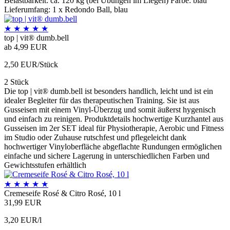
Belastbarkeit: ca. 120 kg (bei Übungen im Liegen) Farbe: blau
Lieferumfang: 1 x Redondo Ball, blau
★
★
★
★
★
top | vit® dumb.bell
ab 4,99 EUR
2,50 EUR/Stück
2 Stück
Die top | vit® dumb.bell ist besonders handlich, leicht und ist ein
idealer Begleiter für das therapeutischen Training. Sie ist aus
Gusseisen mit einem Vinyl-Überzug und somit äußerst hygenisch
und einfach zu reinigen. Produktdetails hochwertige Kurzhantel aus
Gusseisen im 2er SET ideal für Physiotherapie, Aerobic und Fitness
im Studio oder Zuhause rutschfest und pflegeleicht dank
hochwertiger Vinyloberfläche abgeflachte Rundungen ermöglichen
einfache und sichere Lagerung in unterschiedlichen Farben und
Gewichtsstufen erhältlich
★
★
★
★
★
Cremeseife Rosé & Citro Rosé, 10 l
31,99 EUR
3,20 EUR/l