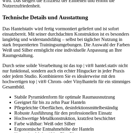
wird. Das steigert die Effizienz der Einheiten und erhöht die
Nutzerzufriedenheit.
Technische Details und Ausstattung
Das Hantelstativ wird fertig vormontiert geliefert und ist sofort
einsatzbereit. Mit seiner durchdachten Konstruktion ist es besonders
langlebig und widerstandsfähig – selbst bei täglicher Nutzung in
stark frequentierten Trainingsumgebungen. Die Auswahl der Farben
Weiß und Silber ermöglicht eine individuelle Anpassung an Ihre
Raumgestaltung.
Durch seine solide Verarbeitung ist das top | vit® hantel.stativ nicht
nur funktional, sondern auch ein echter Hingucker in jeder Praxis
oder jedem Studio. Kombinieren Sie es idealerweise mit den
hochwertigen top | vit® Chrom- oder Vinylhanteln für ein stimmiges
Gesamtbild.
Stabile Pyramidenform für optimale Raumausnutzung
Geeignet für bis zu zehn Paar Hanteln
Pflegeleichte Oberflächen, desinfektionsmittelbeständig
Robuste Ausführung für den professionellen Einsatz
Hochwertige Metallkonstruktion, kratzfest beschichtet
Farbe wählbar: Weiß oder Silber
Ergonomische Entnahmehöhe der Hanteln