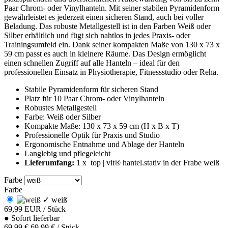
Paar Chrom- oder Vinylhanteln. Mit seiner stabilen Pyramidenform
gewährleistet es jederzeit einen sicheren Stand, auch bei voller
Beladung. Das robuste Metallgestell ist in den Farben Weiß oder
Silber erhältlich und fügt sich nahtlos in jedes Praxis- oder
Trainingsumfeld ein. Dank seiner kompakten Maße von 130 x 73 x
59 cm passt es auch in kleinere Räume. Das Design ermöglicht
einen schnellen Zugriff auf alle Hanteln – ideal für den
professionellen Einsatz in Physiotherapie, Fitnessstudio oder Reha.
Stabile Pyramidenform für sicheren Stand
Platz für 10 Paar Chrom- oder Vinylhanteln
Robustes Metallgestell
Farbe: Weiß oder Silber
Kompakte Maße: 130 x 73 x 59 cm (H x B x T)
Professionelle Optik für Praxis und Studio
Ergonomische Entnahme und Ablage der Hanteln
Langlebig und pflegeleicht
Lieferumfang:
1 x top | vit® hantel.stativ in der Frabe weiß
Farbe
Farbe
✓
weiß
69,99
EUR
/ Stück
●
Sofort lieferbar
69,99 €
69,99 € / Stück