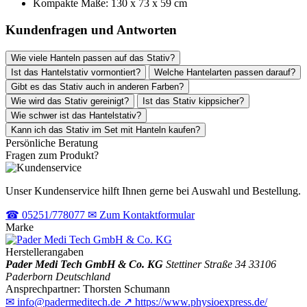
Kompakte Maße: 130 x 73 x 59 cm
Kundenfragen und Antworten
Wie viele Hanteln passen auf das Stativ?
Ist das Hantelstativ vormontiert?
Welche Hantelarten passen darauf?
Gibt es das Stativ auch in anderen Farben?
Wie wird das Stativ gereinigt?
Ist das Stativ kippsicher?
Wie schwer ist das Hantelstativ?
Kann ich das Stativ im Set mit Hanteln kaufen?
Persönliche Beratung
Fragen zum Produkt?
Unser Kundenservice hilft Ihnen gerne bei Auswahl und Bestellung.
☎
05251/778077
✉
Zum Kontaktformular
Marke
Herstellerangaben
Pader Medi Tech GmbH & Co. KG
Stettiner Straße 34
33106
Paderborn
Deutschland
Ansprechpartner:
Thorsten Schumann
✉
info@padermeditech.de
↗
https://www.physioexpress.de/