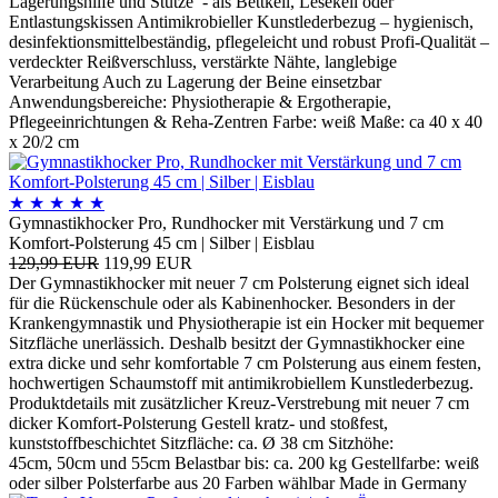
Lagerungshilfe und Stütze - als Bettkeil, Lesekeil oder
Entlastungskissen Antimikrobieller Kunstlederbezug – hygienisch,
desinfektionsmittelbeständig, pflegeleicht und robust Profi-Qualität –
verdeckter Reißverschluss, verstärkte Nähte, langlebige
Verarbeitung Auch zu Lagerung der Beine einsetzbar
Anwendungsbereiche: Physiotherapie & Ergotherapie,
Pflegeeinrichtungen & Reha-Zentren Farbe: weiß Maße: ca 40 x 40
x 20/2 cm
★
★
★
★
★
Gymnastikhocker Pro, Rundhocker mit Verstärkung und 7 cm
Komfort-Polsterung 45 cm | Silber | Eisblau
129,99 EUR
119,99 EUR
Der Gymnastikhocker mit neuer 7 cm Polsterung eignet sich ideal
für die Rückenschule oder als Kabinenhocker. Besonders in der
Krankengymnastik und Physiotherapie ist ein Hocker mit bequemer
Sitzfläche unerlässich. Deshalb besitzt der Gymnastikhocker eine
extra dicke und sehr komfortable 7 cm Polsterung aus einem festen,
hochwertigen Schaumstoff mit antimikrobiellem Kunstlederbezug.
Produktdetails mit zusätzlicher Kreuz-Verstrebung mit neuer 7 cm
dicker Komfort-Polsterung Gestell kratz- und stoßfest,
kunststoffbeschichtet Sitzfläche: ca. Ø 38 cm Sitzhöhe:
45cm, 50cm und 55cm Belastbar bis: ca. 200 kg Gestellfarbe: weiß
oder silber Polsterfarbe aus 20 Farben wählbar Made in Germany