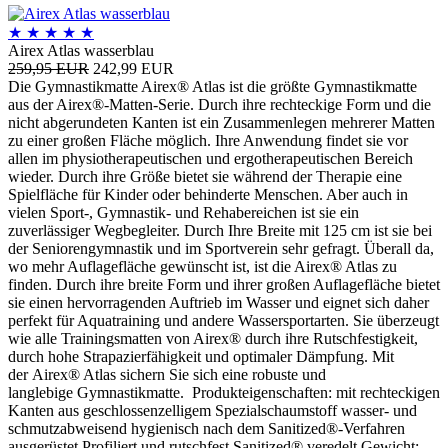
★
★
★
★
★
Airex Atlas wasserblau
259,95 EUR
242,99 EUR
Die Gymnastikmatte Airex® Atlas ist die größte Gymnastikmatte
aus der Airex®-Matten-Serie. Durch ihre rechteckige Form und die
nicht abgerundeten Kanten ist ein Zusammenlegen mehrerer Matten
zu einer großen Fläche möglich. Ihre Anwendung findet sie vor
allen im physiotherapeutischen und ergotherapeutischen Bereich
wieder. Durch ihre Größe bietet sie während der Therapie eine
Spielfläche für Kinder oder behinderte Menschen. Aber auch in
vielen Sport-, Gymnastik- und Rehabereichen ist sie ein
zuverlässiger Wegbegleiter. Durch Ihre Breite mit 125 cm ist sie bei
der Seniorengymnastik und im Sportverein sehr gefragt. Überall da,
wo mehr Auflagefläche gewünscht ist, ist die Airex® Atlas zu
finden. Durch ihre breite Form und ihrer großen Auflagefläche bietet
sie einen hervorragenden Auftrieb im Wasser und eignet sich daher
perfekt für Aquatraining und andere Wassersportarten. Sie überzeugt
wie alle Trainingsmatten von Airex® durch ihre Rutschfestigkeit,
durch hohe Strapazierfähigkeit und optimaler Dämpfung. Mit
der Airex® Atlas sichern Sie sich eine robuste und
langlebige Gymnastikmatte. Produkteigenschaften: mit rechteckigen
Kanten aus geschlossenzelligem Spezialschaumstoff wasser- und
schmutzabweisend hygienisch nach dem Sanitized®-Verfahren
ausgerüstet Profiliert und rutschfest Sanitized® veredelt Gewicht: