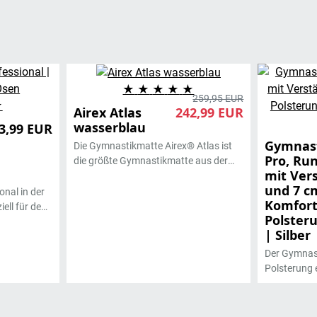
★
★
★
★
★
259,95 EUR
★
Airex Atlas
242,99 EUR
wasserblau
3,99 EUR
Gymnas
Die Gymnastikmatte Airex® Atlas ist
Pro, Ru
die größte Gymnastikmatte aus der
mit Ver
Airex®-Matten-Serie. Durch ihre
und 7 c
rechteckige Form und die nicht
nal in der
Komfort
abgerundeten Kanten ist ein
ell für den
Polster
Zusammenlegen mehrerer Matten zu
tz
| Silber
einer großen Fläche möglich. Ihre
Anwendung findet sie vor allen im
rern
Der Gymnast
physiotherapeutischen und
Polsterung e
ergotherapeutischen Bereich
rch ein
Rückenschul
wieder. Durch ihre Größe bietet sie
nd
Besonders 
während der Therapie eine Spielfläche
aher ein
Physiotherap