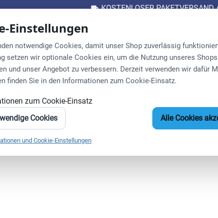
KOSTENLOSER PAKETVERSAND A
e-Einstellungen
uche
den notwendige Cookies, damit unser Shop zuverlässig funktioniert.
ng setzen wir optionale Cookies ein, um die Nutzung unseres Shops
en und unser Angebot zu verbessern. Derzeit verwenden wir dafür 
rf
Behandlungsliegen
Praxisorganisation
Massage
SAL
en finden Sie in den Informationen zum Cookie-Einsatz.
ationen zum Cookie-Einsatz
twendige Cookies
Alle Cookies akz
ationen und Cookie-Einstellungen