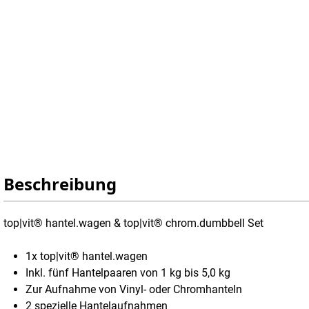
Beschreibung
top|vit® hantel.wagen & top|vit® chrom.dumbbell Set
1x top|vit® hantel.wagen
Inkl. fünf Hantelpaaren von 1 kg bis 5,0 kg
Zur Aufnahme von Vinyl- oder Chromhanteln
2 spezielle Hantelaufnahmen