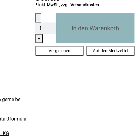
* inkl. MwSt., zzgl.
Versandkosten
Menge
-
In den Warenkorb
+
Vergleichen
Auf den Merkzettel
n gerne bei
taktformular