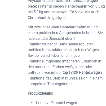
Physiotherapiepraxis. Der fahrbare Wagen
bietet Platz für sieben Hantelpaaren von 0,5 kg
bis 5,0 kg und ist sowohl für Vinyl- als auch
Chromhanteln geeignet.
Mit zwei speziellen Hantelaufnahmen und
einem praktischen Ablageboden behalten Sie
jederzeit die Übersicht über Ihr
Trainingszubehör. Dank seiner robusten,
mobilen Konstruktion lässt sich der Wagen
flexibel verschieben und in jede
Trainingsumgebung integrieren. Erhältlich in
den modernen Farben weiß, silber oder
anthrazit, vereint der
top | vit® Hantel.wagen
Funktionalität, Stabilität und Design in einem
kompakten Trainingsmöbel.
Produktdetails:
1x top|vit® hantel.wagen