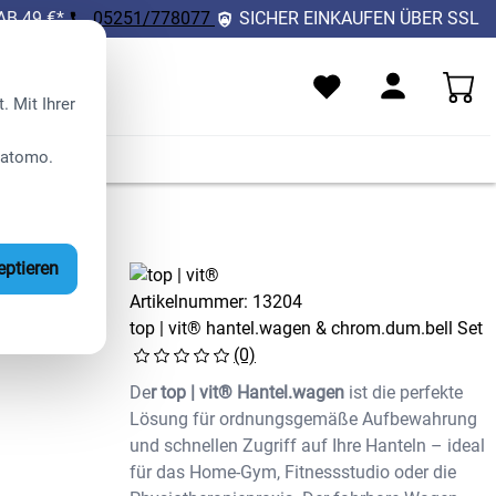
B 49 €*
05251/778077
SICHER EINKAUFEN ÜBER SSL
 Mit Ihrer
Matomo.
E%
eptieren
Artikelnummer:
13204
top | vit® hantel.wagen & chrom.dum.bell Set
(0)
De
r top | vit® Hantel.wagen
ist die perfekte
Lösung für ordnungsgemäße Aufbewahrung
und schnellen Zugriff auf Ihre Hanteln – ideal
für das Home-Gym, Fitnessstudio oder die