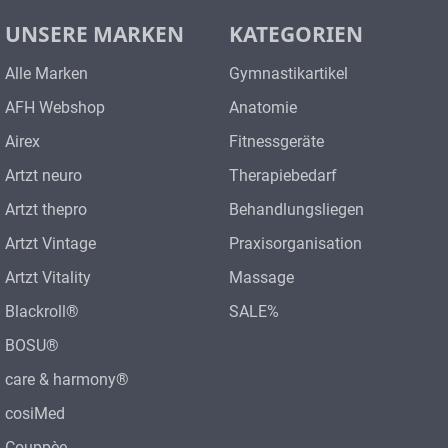
Produkteigenschaften: mit
rechteckigen Kanten aus
wickelt
UNSERE MARKEN
KATEGORIEN
geschlossenzelligem
eignet
Spezialschaumstoff wasser- und
perwarm
Alle Marken
Gymnastikartikel
schmutzabweisend hygienisch nach
AFH Webshop
Anatomie
dem Sanitized®-Verfahren
ausgerüstet Profiliert und rutschfest
Airex
Fitnessgeräte
Sanitized® veredelt Gewicht: ca.
5,90 kg Maße: ca. 200 x 125 x 1,5 cm
Artzt neuro
Therapiebedarf
Farben: wasserblau Lieferumfang: 1 x
Artzt thepro
Behandlungsliegen
Gymnastikmatte ohne Gurt
Artzt Vintage
Praxisorganisation
Artzt Vitality
Massage
Blackroll®
SALE%
BOSU®
care & harmony®
cosiMed
Couppèe