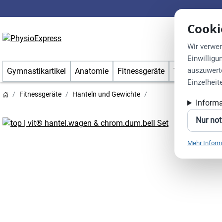
Cooki
S
Wir verwen
Einwilligu
auszuwert
Gymnastikartikel
Anatomie
Fitnessgeräte
Therapiebeda
Einzelheit
Fitnessgeräte
Hanteln und Gewichte
Inform
Nur no
Mehr Inform