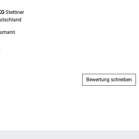
KG
Stettiner
utschland
humann
/
Bewertung schreiben