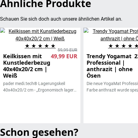
Ähnliche Produkte
Schauen Sie sich doch auch unsere ähnlichen Artikel an.
★
★
★
★
★
★
★
★
★
59,99 EUR
Keilkissen mit
49,99 EUR
Trendy Yogamat
2
Kunstlederbezug
Professional |
40x40x20/2 cm |
anthrazit | ohne
Weiß
Ösen
pader medi.tech® Lagerungskeil
Die neue YogaMat Professio
40x40x20/2 cm - „Ergonomisch lagern
Farbe anthrazit wurde spezi
– gesund entspannen.“ Der
professionellen Yoga-Einsa
handgefertigte Lagerungskeil
zusammen mit
40x40x20/2 cm überzeugt durch
hochqualifizierten Yogaleh
höchste Verarbeitungsqualität und
entwickelt. Die
funktionales Design. Seit über 25
Yogamatte zeichnet sich du
Schon gesehen?
Jahren wird jedes Keilkissen in unserer
hohes Maß an Sicherheit u
hauseigenen Näherei sorgfältig
Langlebigkeit aus. Sie ist d