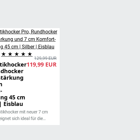
★
★
★
★
★
129,99 EUR
tikhocker
119,99 EUR
ndhocker
stärkung
m
-
ung 45 cm
 | Eisblau
ikhocker mit neuer 7 cm
ignet sich ideal für die
e oder als Kabinenhocker.
in der Krankengymnastik und
ie ist ein Hocker mit