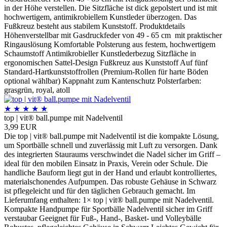
in der Höhe verstellen. Die Sitzfläche ist dick gepolstert und ist mit
hochwertigem, antimikrobiellem Kunstleder überzogen. Das
Fußkreuz besteht aus stabilem Kunststoff. Produktdetails
Höhenverstellbar mit Gasdruckfeder von 49 - 65 cm mit praktischer
Ringauslösung Komfortable Polsterung aus festem, hochwertigem
Schaumstoff Antimikrobieller Kunstlederbezug Sitzfläche in
ergonomischen Sattel-Design Fußkreuz aus Kunststoff Auf fünf
Standard-Hartkunststoffrollen (Premium-Rollen für harte Böden
optional wählbar) Kappnaht zum Kantenschutz Polsterfarben:
grasgrün, royal, atoll
★
★
★
★
★
top | vit® ball.pumpe mit Nadelventil
3,99 EUR
Die top | vit® ball.pumpe mit Nadelventil ist die kompakte Lösung,
um Sportbälle schnell und zuverlässig mit Luft zu versorgen. Dank
des integrierten Stauraums verschwindet die Nadel sicher im Griff –
ideal für den mobilen Einsatz in Praxis, Verein oder Schule. Die
handliche Bauform liegt gut in der Hand und erlaubt kontrolliertes,
materialscho­nendes Aufpumpen. Das robuste Gehäuse in Schwarz
ist pflegeleicht und für den täglichen Gebrauch gemacht. Im
Lieferumfang enthalten: 1× top | vit® ball.pumpe mit Nadelventil.
Kompakte Handpumpe für Sportbälle Nadelventil sicher im Griff
verstaubar Geeignet für Fuß-, Hand-, Basket- und Volleybälle