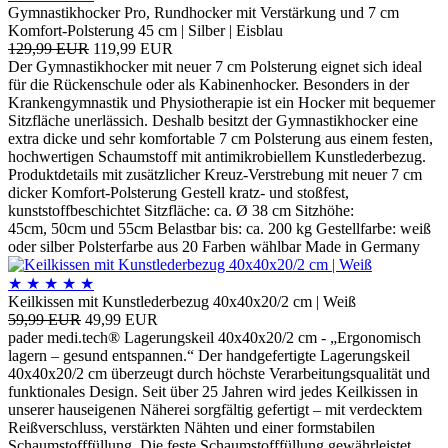
Gymnastikhocker Pro, Rundhocker mit Verstärkung und 7 cm
Komfort-Polsterung 45 cm | Silber | Eisblau
129,99 EUR
119,99 EUR
Der Gymnastikhocker mit neuer 7 cm Polsterung eignet sich ideal
für die Rückenschule oder als Kabinenhocker. Besonders in der
Krankengymnastik und Physiotherapie ist ein Hocker mit bequemer
Sitzfläche unerlässich. Deshalb besitzt der Gymnastikhocker eine
extra dicke und sehr komfortable 7 cm Polsterung aus einem festen,
hochwertigen Schaumstoff mit antimikrobiellem Kunstlederbezug.
Produktdetails mit zusätzlicher Kreuz-Verstrebung mit neuer 7 cm
dicker Komfort-Polsterung Gestell kratz- und stoßfest,
kunststoffbeschichtet Sitzfläche: ca. Ø 38 cm Sitzhöhe:
45cm, 50cm und 55cm Belastbar bis: ca. 200 kg Gestellfarbe: weiß
oder silber Polsterfarbe aus 20 Farben wählbar Made in Germany
★
★
★
★
★
Keilkissen mit Kunstlederbezug 40x40x20/2 cm | Weiß
59,99 EUR
49,99 EUR
pader medi.tech® Lagerungskeil 40x40x20/2 cm - „Ergonomisch
lagern – gesund entspannen.“ Der handgefertigte Lagerungskeil
40x40x20/2 cm überzeugt durch höchste Verarbeitungsqualität und
funktionales Design. Seit über 25 Jahren wird jedes Keilkissen in
unserer hauseigenen Näherei sorgfältig gefertigt – mit verdecktem
Reißverschluss, verstärkten Nähten und einer formstabilen
Schaumstofffüllung. Die feste Schaumstofffüllung gewährleistet