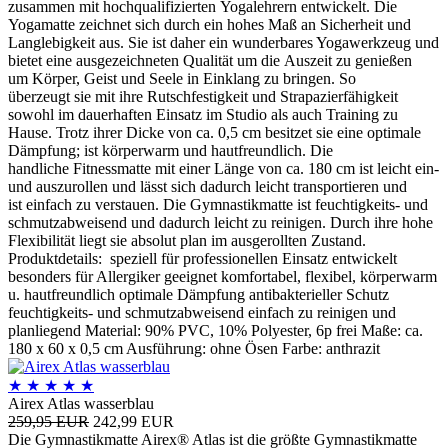
zusammen mit hochqualifizierten Yogalehrern entwickelt. Die
Yogamatte zeichnet sich durch ein hohes Maß an Sicherheit und
Langlebigkeit aus. Sie ist daher ein wunderbares Yogawerkzeug und
bietet eine ausgezeichneten Qualität um die Auszeit zu genießen
um Körper, Geist und Seele in Einklang zu bringen. So
überzeugt sie mit ihre Rutschfestigkeit und Strapazierfähigkeit
sowohl im dauerhaften Einsatz im Studio als auch Training zu
Hause. Trotz ihrer Dicke von ca. 0,5 cm besitzet sie eine optimale
Dämpfung; ist körperwarm und hautfreundlich. Die
handliche Fitnessmatte mit einer Länge von ca. 180 cm ist leicht ein-
und auszurollen und lässt sich dadurch leicht transportieren und
ist einfach zu verstauen. Die Gymnastikmatte ist feuchtigkeits- und
schmutzabweisend und dadurch leicht zu reinigen. Durch ihre hohe
Flexibilität liegt sie absolut plan im ausgerollten Zustand.
Produktdetails: speziell für professionellen Einsatz entwickelt
besonders für Allergiker geeignet komfortabel, flexibel, körperwarm
u. hautfreundlich optimale Dämpfung antibakterieller Schutz
feuchtigkeits- und schmutzabweisend einfach zu reinigen und
planliegend Material: 90% PVC, 10% Polyester, 6p frei Maße: ca.
180 x 60 x 0,5 cm Ausführung: ohne Ösen Farbe: anthrazit
★
★
★
★
★
Airex Atlas wasserblau
259,95 EUR
242,99 EUR
Die Gymnastikmatte Airex® Atlas ist die größte Gymnastikmatte