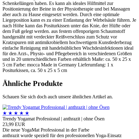
Schenkellängen haben. Es kann als ideales Hilfmittel zur
Positionierung der Beine in der Physiotherapie und bei Massagen
aber auch zu Hause eingesetzt werden. Durch eine optimale
Liegeposition kann es zu einer Entlastung der Wirbelsäule führen. Je
nach Höhe kann das Positurkissen unter das Knie, der Hüfte oder
dem Fuß gelegt werden. aus festem offenporigem Schaumstoff
handgenäht mit verdeckter Reißverschluss zum Schutz vor
Kratzspuren mit antimikrobiellem hochwertigem Kunstlederbezug
einfache Reinigung mit handelsüblichen Wischdesinfektionen ideal
für den Arzt-, Physio- und Pflegebereich in verschiedenen Größen
und in 20 unterschiedlichen Farben erhältlich Maße: ca. 50 x 25 x
5 cm Farbe: mocca Made in Germany Lieferumfang: 1 x
Positurkissen, ca. 50 x 25 x 5 cm
Ähnliche Produkte
Schauen Sie sich doch auch unsere ähnlichen Artikel an.
★
★
★
★
★
Trendy Yogamat Professional | anthrazit | ohne Ösen
23,99 EUR
Die neue YogaMat Professional in der Farbe
anthrazit wurde speziell für den professionellen Yoga-Einsatz