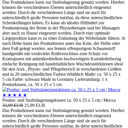
Das Positurkissen kann zur Stufenlagerung genutzt werden. Hierbei
können die verschiedenen Ebenen unterschiedlich eingesetzt
werden. Durch die verschiedenen Länge sind sie auch für
unterschiedlich große Personen nutzbar, da diese unterschiedlichen
Schenkellängen haben. Es kann als ideales Hilfmittel zur
Positionierung der Beine in der Physiotherapie und bei Massagen
aber auch zu Hause eingesetzt werden. Durch eine optimale
Liegeposition kann es zu einer Entlastung der Wirbelsäule führen. Je
nach Höhe kann das Positurkissen unter das Knie, der Hüfte oder
dem Fuß gelegt werden. aus festem offenporigem Schaumstoff
handgenäht mit verdeckter Reißverschluss zum Schutz vor
Kratzspuren mit antimikrobiellem hochwertigem Kunstlederbezug
einfache Reinigung mit handelsüblichen Wischdesinfektionen ideal
für den Arzt-, Physio- und Pflegebereich in verschiedenen Größen
und in 20 unterschiedlichen Farben erhältlich Maße: ca. 50 x 25 x
5 cm Farbe: schwarz Made in Germany Lieferumfang: 1 x
Positurkissen, ca. 50 x 25 x 5 cm
★
★
★
★
★
Positur- und Stufenlagerungskissen ca. 50 x 25 x 5 cm | Mocca
33,99 EUR
25,99 EUR
Das Positurkissen kann zur Stufenlagerung genutzt werden. Hierbei
können die verschiedenen Ebenen unterschiedlich eingesetzt
werden. Durch die verschiedenen Länge sind sie auch für
unterschiedlich große Personen nutzbar, da diese unterschiedlichen