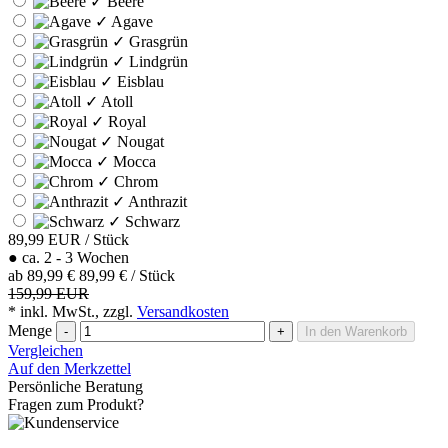
✓
Beere
✓
Agave
✓
Grasgrün
✓
Lindgrün
✓
Eisblau
✓
Atoll
✓
Royal
✓
Nougat
✓
Mocca
✓
Chrom
✓
Anthrazit
✓
Schwarz
89,99
EUR
/ Stück
●
ca. 2 - 3 Wochen
ab
89,99 €
89,99 € / Stück
159,99 EUR
* inkl. MwSt., zzgl.
Versandkosten
Menge
-
+
In den Warenkorb
Vergleichen
Auf den Merkzettel
Persönliche Beratung
Fragen zum Produkt?