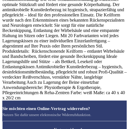
optimale Stützkraft und fördert eine gesunde Körperhaltung. Der
antimikrobielle Kunstlederbezug ist hygienisch, strapazierfähig und
pflegeleicht – ideal für den professionellen Einsatz. Die Keilform
wurde nach den Erkenntnissen eines bekannten Rückenspezialisten
und Neurologen entwickelt: Sie sorgt für eine natürliche
Beckenkippung, Entlastung der Wirbelsäule und eine entspannte
Haltung im Sitzen oder Liegen. Mit 20 Farbvarianten wird jedes
Lagerungskissen zu einer individuellen Einzelanfertigung –
abgestimmt auf Ihre Praxis oder Ihren persönlichen Stil.
Produktdetails: Rückenschonende Keilform – entlastet Wirbelsäule
und Bandscheiben, fördert eine gesunde Beckenkippung Ideale
Lagerungshilfe und Stütze - als Bettkeil, Lesekeil oder
Entlastungskissen Antimikrobieller Kunstlederbezug – hygienisch,
desinfektionsmittelbeständig, pflegeleicht und robust Profi-Qualität –
verdeckter Reißverschluss, verstärkte Nähte, langlebige
Verarbeitung Auch zu Lagerung der Beine einsetzbar
Anwendungsbereiche: Physiotherapie & Ergotherapie,
Pflegeeinrichtungen & Reha-Zentren Farbe: weiß Maße: ca 40 x 40
x 20/2 cm
Sie möchten einen Online-Vertrag widerrufen?
Nutzen Sie dafür unsere elektronische Widerrufsfunktion.