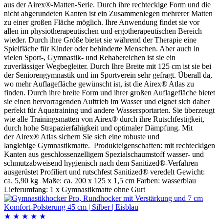
aus der Airex®-Matten-Serie. Durch ihre rechteckige Form und die
nicht abgerundeten Kanten ist ein Zusammenlegen mehrerer Matten
zu einer großen Fläche möglich. Ihre Anwendung findet sie vor
allen im physiotherapeutischen und ergotherapeutischen Bereich
wieder. Durch ihre Größe bietet sie während der Therapie eine
Spielfläche für Kinder oder behinderte Menschen. Aber auch in
vielen Sport-, Gymnastik- und Rehabereichen ist sie ein
zuverlässiger Wegbegleiter. Durch Ihre Breite mit 125 cm ist sie bei
der Seniorengymnastik und im Sportverein sehr gefragt. Überall da,
wo mehr Auflagefläche gewünscht ist, ist die Airex® Atlas zu
finden. Durch ihre breite Form und ihrer großen Auflagefläche bietet
sie einen hervorragenden Auftrieb im Wasser und eignet sich daher
perfekt für Aquatraining und andere Wassersportarten. Sie überzeugt
wie alle Trainingsmatten von Airex® durch ihre Rutschfestigkeit,
durch hohe Strapazierfähigkeit und optimaler Dämpfung. Mit
der Airex® Atlas sichern Sie sich eine robuste und
langlebige Gymnastikmatte. Produkteigenschaften: mit rechteckigen
Kanten aus geschlossenzelligem Spezialschaumstoff wasser- und
schmutzabweisend hygienisch nach dem Sanitized®-Verfahren
ausgerüstet Profiliert und rutschfest Sanitized® veredelt Gewicht:
ca. 5,90 kg Maße: ca. 200 x 125 x 1,5 cm Farben: wasserblau
Lieferumfang: 1 x Gymnastikmatte ohne Gurt
★
★
★
★
★