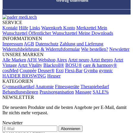
Vertrag widerrufen
SERVICE
Kontakt
Hilfe
Links
Warenkorb
Konto
Merkzettel
Mein
Wunschzettel
Öffentlicher Wunschzettel
Meine Downloads
INFORMATIONEN
Impressum
AGB
Datenschutz
Zahlung und Lieferung
Widerrufsbelehrung & Widerrufsformular
Wie bestellen?
Newsletter
UNSERE MARKEN
Alle Marken
AFH Webshop
Airex
Artzt neuro
Artzt thepro
Artzt
Vintage
Artzt Vitality
Blackroll®
BOSU®
care & harmony®
cosiMed
Couppèe
Deuser®
Erzi
Flexi-Bar
Gymba
gymnic
HAIDER BIOSWING
Heuser
KATEGORIEN
Gymnastikartikel
Anatomie
Fitnessgeräte
Therapiebedarf
Behandlungsliegen
Praxisorganisation
Massage
SALE%
NEWSLETTER
Die neuesten Produkte und die besten Angebote per E-Mail, damit
Ihr nichts mehr verpasst.
Newsletter
Abonnieren