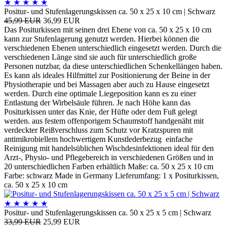
★
★
★
★
★
Positur- und Stufenlagerungskissen ca. 50 x 25 x 10 cm | Schwarz
45,99 EUR
36,99 EUR
Das Positurkissen mit seinen drei Ebene von ca. 50 x 25 x 10 cm
kann zur Stufenlagerung genutzt werden. Hierbei können die
verschiedenen Ebenen unterschiedlich eingesetzt werden. Durch die
verschiedenen Länge sind sie auch für unterschiedlich große
Personen nutzbar, da diese unterschiedlichen Schenkellängen haben.
Es kann als ideales Hilfmittel zur Positionierung der Beine in der
Physiotherapie und bei Massagen aber auch zu Hause eingesetzt
werden. Durch eine optimale Liegeposition kann es zu einer
Entlastung der Wirbelsäule führen. Je nach Höhe kann das
Positurkissen unter das Knie, der Hüfte oder dem Fuß gelegt
werden. aus festem offenporigem Schaumstoff handgenäht mit
verdeckter Reißverschluss zum Schutz vor Kratzspuren mit
antimikrobiellem hochwertigem Kunstlederbezug einfache
Reinigung mit handelsüblichen Wischdesinfektionen ideal für den
Arzt-, Physio- und Pflegebereich in verschiedenen Größen und in
20 unterschiedlichen Farben erhältlich Maße: ca. 50 x 25 x 10 cm
Farbe: schwarz Made in Germany Lieferumfang: 1 x Positurkissen,
ca. 50 x 25 x 10 cm
★
★
★
★
★
Positur- und Stufenlagerungskissen ca. 50 x 25 x 5 cm | Schwarz
33,99 EUR
25,99 EUR