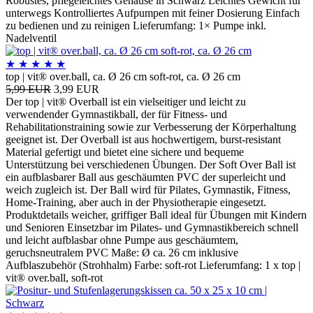
Robustes, pflegeleichtes Gehäuse in Schwarz Leichtes Gewicht für
unterwegs Kontrolliertes Aufpumpen mit feiner Dosierung Einfach
zu bedienen und zu reinigen Lieferumfang: 1× Pumpe inkl.
Nadelventil
★
★
★
★
★
top | vit® over.ball, ca. Ø 26 cm soft-rot, ca. Ø 26 cm
5,99 EUR
3,99 EUR
Der top | vit® Overball ist ein vielseitiger und leicht zu
verwendender Gymnastikball, der für Fitness- und
Rehabilitationstraining sowie zur Verbesserung der Körperhaltung
geeignet ist. Der Overball ist aus hochwertigem, burst-resistant
Material gefertigt und bietet eine sichere und bequeme
Unterstützung bei verschiedenen Übungen. Der Soft Over Ball ist
ein aufblasbarer Ball aus geschäumten PVC der superleicht und
weich zugleich ist. Der Ball wird für Pilates, Gymnastik, Fitness,
Home-Training, aber auch in der Physiotherapie eingesetzt.
Produktdetails weicher, griffiger Ball ideal für Übungen mit Kindern
und Senioren Einsetzbar im Pilates- und Gymnastikbereich schnell
und leicht aufblasbar ohne Pumpe aus geschäumtem,
geruchsneutralem PVC Maße: Ø ca. 26 cm inklusive
Aufblaszubehör (Strohhalm) Farbe: soft-rot Lieferumfang: 1 x top |
vit® over.ball, soft-rot