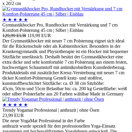
x 20/2 cm
★
★
★
★
★
Gymnastikhocker Pro, Rundhocker mit Verstärkung und 7 cm
Komfort-Polsterung 45 cm | Silber | Eisblau
129,99 EUR
119,99 EUR
Der Gymnastikhocker mit neuer 7 cm Polsterung eignet sich ideal
für die Rückenschule oder als Kabinenhocker. Besonders in der
Krankengymnastik und Physiotherapie ist ein Hocker mit bequemer
Sitzfläche unerlässich. Deshalb besitzt der Gymnastikhocker eine
extra dicke und sehr komfortable 7 cm Polsterung aus einem festen,
hochwertigen Schaumstoff mit antimikrobiellem Kunstlederbezug.
Produktdetails mit zusätzlicher Kreuz-Verstrebung mit neuer 7 cm
dicker Komfort-Polsterung Gestell kratz- und stoßfest,
kunststoffbeschichtet Sitzfläche: ca. Ø 38 cm Sitzhöhe:
45cm, 50cm und 55cm Belastbar bis: ca. 200 kg Gestellfarbe: weiß
oder silber Polsterfarbe aus 20 Farben wählbar Made in Germany
★
★
★
★
★
Trendy Yogamat Professional | anthrazit | ohne Ösen
23,99 EUR
Die neue YogaMat Professional in der Farbe
anthrazit wurde speziell für den professionellen Yoga-Einsatz
zusammen mit hochqualifizierten Yogalehrern entwickelt. Die