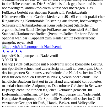
in der Höhe verstellen. Die Sitzfläche ist dick gepolstert und ist mit
hochwertigem, antimikrobiellem Kunstleder überzogen. Das
Fußkreuz besteht aus stabilem Kunststoff. Produktdetails
Höhenverstellbar mit Gasdruckfeder von 49 - 65 cm mit praktischer
Ringauslösung Komfortable Polsterung aus festem, hochwertigem
Schaumstoff Antimikrobieller Kunstlederbezug Sitzfläche in
ergonomischen Sattel-Design Fußkreuz aus Kunststoff Auf fünf
Standard-Hartkunststoffrollen (Premium-Rollen für harte Böden
optional wählbar) Kappnaht zum Kantenschutz Polsterfarben:
grasgrün, royal, atoll
★
★
★
★
★
top | vit® ball.pumpe mit Nadelventil
3,99 EUR
Die top | vit® ball.pumpe mit Nadelventil ist die kompakte Lösung,
um Sportbälle schnell und zuverlässig mit Luft zu versorgen. Dank
des integrierten Stauraums verschwindet die Nadel sicher im Griff –
ideal für den mobilen Einsatz in Praxis, Verein oder Schule. Die
handliche Bauform liegt gut in der Hand und erlaubt kontrolliertes,
materialscho­nendes Aufpumpen. Das robuste Gehäuse in Schwarz
ist pflegeleicht und für den täglichen Gebrauch gemacht. Im
Lieferumfang enthalten: 1× top | vit® ball.pumpe mit Nadelventil.
Kompakte Handpumpe für Sportbälle Nadelventil sicher im Griff
verstaubar Geeignet für Fuß-, Hand-, Basket- und Volleybälle