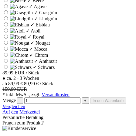
✓
Beere
✓
Agave
✓
Grasgrün
✓
Lindgrün
✓
Eisblau
✓
Atoll
✓
Royal
✓
Nougat
✓
Mocca
✓
Chrom
✓
Anthrazit
✓
Schwarz
89,99
EUR
/ Stück
●
ca. 2 - 3 Wochen
ab
89,99 €
89,99 € / Stück
159,99 EUR
* inkl. MwSt., zzgl.
Versandkosten
Menge
-
+
In den Warenkorb
Vergleichen
Auf den Merkzettel
Persönliche Beratung
Fragen zum Produkt?