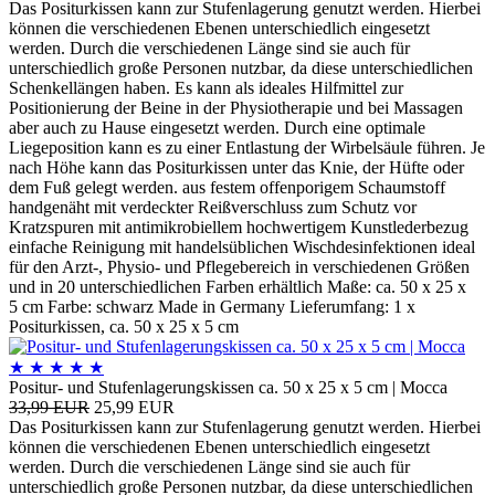
Das Positurkissen kann zur Stufenlagerung genutzt werden. Hierbei
können die verschiedenen Ebenen unterschiedlich eingesetzt
werden. Durch die verschiedenen Länge sind sie auch für
unterschiedlich große Personen nutzbar, da diese unterschiedlichen
Schenkellängen haben. Es kann als ideales Hilfmittel zur
Positionierung der Beine in der Physiotherapie und bei Massagen
aber auch zu Hause eingesetzt werden. Durch eine optimale
Liegeposition kann es zu einer Entlastung der Wirbelsäule führen. Je
nach Höhe kann das Positurkissen unter das Knie, der Hüfte oder
dem Fuß gelegt werden. aus festem offenporigem Schaumstoff
handgenäht mit verdeckter Reißverschluss zum Schutz vor
Kratzspuren mit antimikrobiellem hochwertigem Kunstlederbezug
einfache Reinigung mit handelsüblichen Wischdesinfektionen ideal
für den Arzt-, Physio- und Pflegebereich in verschiedenen Größen
und in 20 unterschiedlichen Farben erhältlich Maße: ca. 50 x 25 x
5 cm Farbe: schwarz Made in Germany Lieferumfang: 1 x
Positurkissen, ca. 50 x 25 x 5 cm
★
★
★
★
★
Positur- und Stufenlagerungskissen ca. 50 x 25 x 5 cm | Mocca
33,99 EUR
25,99 EUR
Das Positurkissen kann zur Stufenlagerung genutzt werden. Hierbei
können die verschiedenen Ebenen unterschiedlich eingesetzt
werden. Durch die verschiedenen Länge sind sie auch für
unterschiedlich große Personen nutzbar, da diese unterschiedlichen