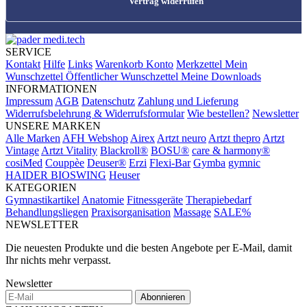
Vertrag widerrufen
SERVICE
Kontakt
Hilfe
Links
Warenkorb
Konto
Merkzettel
Mein
Wunschzettel
Öffentlicher Wunschzettel
Meine Downloads
INFORMATIONEN
Impressum
AGB
Datenschutz
Zahlung und Lieferung
Widerrufsbelehrung & Widerrufsformular
Wie bestellen?
Newsletter
UNSERE MARKEN
Alle Marken
AFH Webshop
Airex
Artzt neuro
Artzt thepro
Artzt
Vintage
Artzt Vitality
Blackroll®
BOSU®
care & harmony®
cosiMed
Couppèe
Deuser®
Erzi
Flexi-Bar
Gymba
gymnic
HAIDER BIOSWING
Heuser
KATEGORIEN
Gymnastikartikel
Anatomie
Fitnessgeräte
Therapiebedarf
Behandlungsliegen
Praxisorganisation
Massage
SALE%
NEWSLETTER
Die neuesten Produkte und die besten Angebote per E-Mail, damit
Ihr nichts mehr verpasst.
Newsletter
Abonnieren