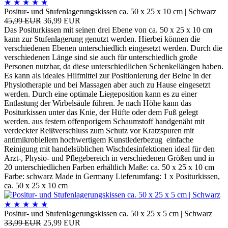
★
★
★
★
★
Positur- und Stufenlagerungskissen ca. 50 x 25 x 10 cm | Schwarz
45,99 EUR
36,99 EUR
Das Positurkissen mit seinen drei Ebene von ca. 50 x 25 x 10 cm
kann zur Stufenlagerung genutzt werden. Hierbei können die
verschiedenen Ebenen unterschiedlich eingesetzt werden. Durch die
verschiedenen Länge sind sie auch für unterschiedlich große
Personen nutzbar, da diese unterschiedlichen Schenkellängen haben.
Es kann als ideales Hilfmittel zur Positionierung der Beine in der
Physiotherapie und bei Massagen aber auch zu Hause eingesetzt
werden. Durch eine optimale Liegeposition kann es zu einer
Entlastung der Wirbelsäule führen. Je nach Höhe kann das
Positurkissen unter das Knie, der Hüfte oder dem Fuß gelegt
werden. aus festem offenporigem Schaumstoff handgenäht mit
verdeckter Reißverschluss zum Schutz vor Kratzspuren mit
antimikrobiellem hochwertigem Kunstlederbezug einfache
Reinigung mit handelsüblichen Wischdesinfektionen ideal für den
Arzt-, Physio- und Pflegebereich in verschiedenen Größen und in
20 unterschiedlichen Farben erhältlich Maße: ca. 50 x 25 x 10 cm
Farbe: schwarz Made in Germany Lieferumfang: 1 x Positurkissen,
ca. 50 x 25 x 10 cm
★
★
★
★
★
Positur- und Stufenlagerungskissen ca. 50 x 25 x 5 cm | Schwarz
33,99 EUR
25,99 EUR