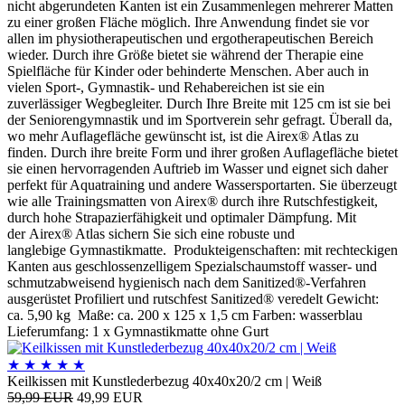
nicht abgerundeten Kanten ist ein Zusammenlegen mehrerer Matten
zu einer großen Fläche möglich. Ihre Anwendung findet sie vor
allen im physiotherapeutischen und ergotherapeutischen Bereich
wieder. Durch ihre Größe bietet sie während der Therapie eine
Spielfläche für Kinder oder behinderte Menschen. Aber auch in
vielen Sport-, Gymnastik- und Rehabereichen ist sie ein
zuverlässiger Wegbegleiter. Durch Ihre Breite mit 125 cm ist sie bei
der Seniorengymnastik und im Sportverein sehr gefragt. Überall da,
wo mehr Auflagefläche gewünscht ist, ist die Airex® Atlas zu
finden. Durch ihre breite Form und ihrer großen Auflagefläche bietet
sie einen hervorragenden Auftrieb im Wasser und eignet sich daher
perfekt für Aquatraining und andere Wassersportarten. Sie überzeugt
wie alle Trainingsmatten von Airex® durch ihre Rutschfestigkeit,
durch hohe Strapazierfähigkeit und optimaler Dämpfung. Mit
der Airex® Atlas sichern Sie sich eine robuste und
langlebige Gymnastikmatte. Produkteigenschaften: mit rechteckigen
Kanten aus geschlossenzelligem Spezialschaumstoff wasser- und
schmutzabweisend hygienisch nach dem Sanitized®-Verfahren
ausgerüstet Profiliert und rutschfest Sanitized® veredelt Gewicht:
ca. 5,90 kg Maße: ca. 200 x 125 x 1,5 cm Farben: wasserblau
Lieferumfang: 1 x Gymnastikmatte ohne Gurt
★
★
★
★
★
Keilkissen mit Kunstlederbezug 40x40x20/2 cm | Weiß
59,99 EUR
49,99 EUR