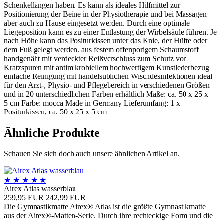
Schenkellängen haben. Es kann als ideales Hilfmittel zur
Positionierung der Beine in der Physiotherapie und bei Massagen
aber auch zu Hause eingesetzt werden. Durch eine optimale
Liegeposition kann es zu einer Entlastung der Wirbelsäule führen. Je
nach Höhe kann das Positurkissen unter das Knie, der Hüfte oder
dem Fuß gelegt werden. aus festem offenporigem Schaumstoff
handgenäht mit verdeckter Reißverschluss zum Schutz vor
Kratzspuren mit antimikrobiellem hochwertigem Kunstlederbezug
einfache Reinigung mit handelsüblichen Wischdesinfektionen ideal
für den Arzt-, Physio- und Pflegebereich in verschiedenen Größen
und in 20 unterschiedlichen Farben erhältlich Maße: ca. 50 x 25 x
5 cm Farbe: mocca Made in Germany Lieferumfang: 1 x
Positurkissen, ca. 50 x 25 x 5 cm
Ähnliche Produkte
Schauen Sie sich doch auch unsere ähnlichen Artikel an.
★
★
★
★
★
Airex Atlas wasserblau
259,95 EUR
242,99 EUR
Die Gymnastikmatte Airex® Atlas ist die größte Gymnastikmatte
aus der Airex®-Matten-Serie. Durch ihre rechteckige Form und die