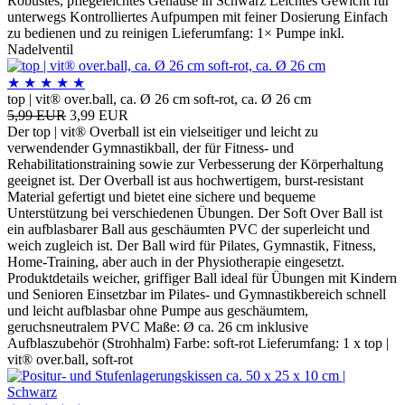
Robustes, pflegeleichtes Gehäuse in Schwarz Leichtes Gewicht für
unterwegs Kontrolliertes Aufpumpen mit feiner Dosierung Einfach
zu bedienen und zu reinigen Lieferumfang: 1× Pumpe inkl.
Nadelventil
★
★
★
★
★
top | vit® over.ball, ca. Ø 26 cm soft-rot, ca. Ø 26 cm
5,99 EUR
3,99 EUR
Der top | vit® Overball ist ein vielseitiger und leicht zu
verwendender Gymnastikball, der für Fitness- und
Rehabilitationstraining sowie zur Verbesserung der Körperhaltung
geeignet ist. Der Overball ist aus hochwertigem, burst-resistant
Material gefertigt und bietet eine sichere und bequeme
Unterstützung bei verschiedenen Übungen. Der Soft Over Ball ist
ein aufblasbarer Ball aus geschäumten PVC der superleicht und
weich zugleich ist. Der Ball wird für Pilates, Gymnastik, Fitness,
Home-Training, aber auch in der Physiotherapie eingesetzt.
Produktdetails weicher, griffiger Ball ideal für Übungen mit Kindern
und Senioren Einsetzbar im Pilates- und Gymnastikbereich schnell
und leicht aufblasbar ohne Pumpe aus geschäumtem,
geruchsneutralem PVC Maße: Ø ca. 26 cm inklusive
Aufblaszubehör (Strohhalm) Farbe: soft-rot Lieferumfang: 1 x top |
vit® over.ball, soft-rot