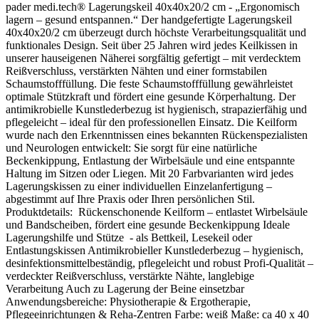
pader medi.tech® Lagerungskeil 40x40x20/2 cm - „Ergonomisch
lagern – gesund entspannen.“ Der handgefertigte Lagerungskeil
40x40x20/2 cm überzeugt durch höchste Verarbeitungsqualität und
funktionales Design. Seit über 25 Jahren wird jedes Keilkissen in
unserer hauseigenen Näherei sorgfältig gefertigt – mit verdecktem
Reißverschluss, verstärkten Nähten und einer formstabilen
Schaumstofffüllung. Die feste Schaumstofffüllung gewährleistet
optimale Stützkraft und fördert eine gesunde Körperhaltung. Der
antimikrobielle Kunstlederbezug ist hygienisch, strapazierfähig und
pflegeleicht – ideal für den professionellen Einsatz. Die Keilform
wurde nach den Erkenntnissen eines bekannten Rückenspezialisten
und Neurologen entwickelt: Sie sorgt für eine natürliche
Beckenkippung, Entlastung der Wirbelsäule und eine entspannte
Haltung im Sitzen oder Liegen. Mit 20 Farbvarianten wird jedes
Lagerungskissen zu einer individuellen Einzelanfertigung –
abgestimmt auf Ihre Praxis oder Ihren persönlichen Stil.
Produktdetails: Rückenschonende Keilform – entlastet Wirbelsäule
und Bandscheiben, fördert eine gesunde Beckenkippung Ideale
Lagerungshilfe und Stütze - als Bettkeil, Lesekeil oder
Entlastungskissen Antimikrobieller Kunstlederbezug – hygienisch,
desinfektionsmittelbeständig, pflegeleicht und robust Profi-Qualität –
verdeckter Reißverschluss, verstärkte Nähte, langlebige
Verarbeitung Auch zu Lagerung der Beine einsetzbar
Anwendungsbereiche: Physiotherapie & Ergotherapie,
Pflegeeinrichtungen & Reha-Zentren Farbe: weiß Maße: ca 40 x 40