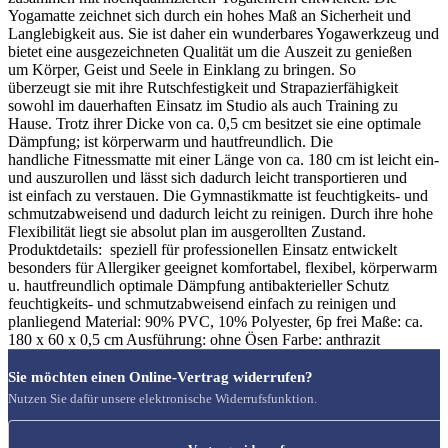
Yogamatte zeichnet sich durch ein hohes Maß an Sicherheit und
Langlebigkeit aus. Sie ist daher ein wunderbares Yogawerkzeug und
bietet eine ausgezeichneten Qualität um die Auszeit zu genießen
um Körper, Geist und Seele in Einklang zu bringen. So
überzeugt sie mit ihre Rutschfestigkeit und Strapazierfähigkeit
sowohl im dauerhaften Einsatz im Studio als auch Training zu
Hause. Trotz ihrer Dicke von ca. 0,5 cm besitzet sie eine optimale
Dämpfung; ist körperwarm und hautfreundlich. Die
handliche Fitnessmatte mit einer Länge von ca. 180 cm ist leicht ein-
und auszurollen und lässt sich dadurch leicht transportieren und
ist einfach zu verstauen. Die Gymnastikmatte ist feuchtigkeits- und
schmutzabweisend und dadurch leicht zu reinigen. Durch ihre hohe
Flexibilität liegt sie absolut plan im ausgerollten Zustand.
Produktdetails: speziell für professionellen Einsatz entwickelt
besonders für Allergiker geeignet komfortabel, flexibel, körperwarm
u. hautfreundlich optimale Dämpfung antibakterieller Schutz
feuchtigkeits- und schmutzabweisend einfach zu reinigen und
planliegend Material: 90% PVC, 10% Polyester, 6p frei Maße: ca.
180 x 60 x 0,5 cm Ausführung: ohne Ösen Farbe: anthrazit
Sie möchten einen Online-Vertrag widerrufen?
Nutzen Sie dafür unsere elektronische Widerrufsfunktion.