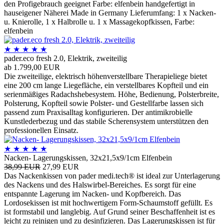
den Profigebrauch geeignet Farbe: elfenbein handgefertigt in
hauseigener Näherei Made in Germany Lieferumfang: 1 x Nacken-
u. Knierolle, 1 x Halbrolle u. 1 x Massagekopfkissen, Farbe:
elfenbein
★
★
★
★
★
pader.eco fresh 2.0, Elektrik, zweiteilig
ab 1.799,00 EUR
Die zweiteilige, elektrisch höhenverstellbare Therapieliege bietet
eine 200 cm lange Liegefläche, ein verstellbares Kopfteil und ein
serienmäßiges Radachshebesystem. Höhe, Bedienung, Polsterbreite,
Polsterung, Kopfteil sowie Polster- und Gestellfarbe lassen sich
passend zum Praxisalltag konfigurieren. Der antimikrobielle
Kunstlederbezug und das stabile Scherensystem unterstützen den
professionellen Einsatz.
★
★
★
★
★
Nacken- Lagerungskissen, 32x21,5x9/1cm Elfenbein
38,99 EUR
27,99 EUR
Das Nackenkissen von pader medi.tech® ist ideal zur Unterlagerung
des Nackens und des Halswirbel-Bereiches. Es sorgt für eine
entspannte Lagerung im Nacken- und Kopfbereich. Das
Lordosekissen ist mit hochwertigem Form-Schaumstoff gefüllt. Es
ist formstabil und langlebig. Auf Grund seiner Beschaffenheit ist es
leicht zu reinigen und zu desinfizieren. Das Lagerungskissen ist für