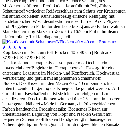
Die Lagerung der Hand kann auch zu einer Senkung des
Muskeltonus führen. Produktdetails: gefüllt mit Poly-Ether-
Schaumstoff verdeckter Reißverschluss zum Schutz vor Kratzspuren
mit antimikrobiellem Kunstlederbezug einfache Reinigung mit
handelsüblichen Wischdesinfektionen ideal für den Arzt-, Physio-
und Pflegebereich Farbe für den Lederbezug aus 20 Farben wählbar
Made in Germany Maße: ca. 40 x 20 x 10/2 cm Farbe: bordeaux
Lieferumfang: 1 x Handlagerungskeil
★
★
★
★
★
Kopfkissen mit Schaumstoff-Flocken 40 x 40 cm | Bordeaux
37,99 EUR
27,99 EUR
Das Kopf- und Therapiekissen von pader medi.tech ist ein
unverzichtbarer Begleiter im Therapiebereich. Es sorgt für eine
entspannte Lagerung im Nacken- und Kopfbereich. Hochwertige
Verarbeitung und gefüllt mit angenehmen Schaumstoff-
Flocken. Das Kissen mit den Maßen 40 x 40 cm kann auch zur
unterstützenden Lagerung der Kniegelenke genutzt werden. Auf
Grund Ihrer Beschaffenheit ist sie leicht zu reinigen und zu
desinfizieren. Das Kopfkissen wird seit über 25 Jahren in unserer
hauseigenen Näherei - Made in Germany- in 20 verschiedenen
Farben handgenäht. Produktdetails: Bequemes Kissen zur
unterstützenden Lagerung von Kopf und Nacken Gefüllt mit
bequemen Schaumstoffflocken Handgefertigt in hauseigener
Näherei gefertigt in Profi-Qualität - für den gewerblichen Einsatz