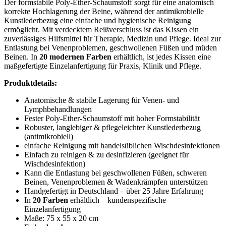
Der formstabile Poly-Ether-Schaumstoff sorgt für eine anatomisch
korrekte Hochlagerung der Beine, während der antimikrobielle
Kunstlederbezug eine einfache und hygienische Reinigung
ermöglicht. Mit verdecktem Reißverschluss ist das Kissen ein
zuverlässiges Hilfsmittel für Therapie, Medizin und Pflege. Ideal zur
Entlastung bei Venenproblemen, geschwollenen Füßen und müden
Beinen. In
20 modernen Farben
erhältlich, ist jedes Kissen eine
maßgefertigte Einzelanfertigung für Praxis, Klinik und Pflege.
Produktdetails:
Anatomische & stabile Lagerung für Venen- und
Lymphbehandlungen
Fester Poly-Ether-Schaumstoff mit hoher Formstabilität
Robuster, langlebiger & pflegeleichter Kunstlederbezug
(antimikrobiell)
einfache Reinigung mit handelsüblichen Wischdesinfektionen
Einfach zu reinigen & zu desinfizieren (geeignet für
Wischdesinfektion)
Kann die Entlastung bei geschwollenen Füßen, schweren
Beinen, Venenproblemen & Wadenkrämpfen unterstützen
Handgefertigt in Deutschland – über 25 Jahre Erfahrung
In
20 Farben
erhältlich – kundenspezifische
Einzelanfertigung
Maße: 75 x 55 x 20 cm