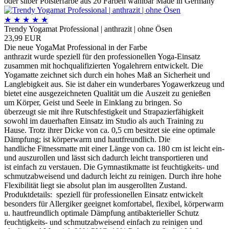
oder silber Polsterfarbe aus 20 Farben wählbar Made in Germany
★
★
★
★
★
Trendy Yogamat Professional | anthrazit | ohne Ösen
23,99 EUR
Die neue YogaMat Professional in der Farbe
anthrazit wurde speziell für den professionellen Yoga-Einsatz
zusammen mit hochqualifizierten Yogalehrern entwickelt. Die
Yogamatte zeichnet sich durch ein hohes Maß an Sicherheit und
Langlebigkeit aus. Sie ist daher ein wunderbares Yogawerkzeug und
bietet eine ausgezeichneten Qualität um die Auszeit zu genießen
um Körper, Geist und Seele in Einklang zu bringen. So
überzeugt sie mit ihre Rutschfestigkeit und Strapazierfähigkeit
sowohl im dauerhaften Einsatz im Studio als auch Training zu
Hause. Trotz ihrer Dicke von ca. 0,5 cm besitzet sie eine optimale
Dämpfung; ist körperwarm und hautfreundlich. Die
handliche Fitnessmatte mit einer Länge von ca. 180 cm ist leicht ein-
und auszurollen und lässt sich dadurch leicht transportieren und
ist einfach zu verstauen. Die Gymnastikmatte ist feuchtigkeits- und
schmutzabweisend und dadurch leicht zu reinigen. Durch ihre hohe
Flexibilität liegt sie absolut plan im ausgerollten Zustand.
Produktdetails: speziell für professionellen Einsatz entwickelt
besonders für Allergiker geeignet komfortabel, flexibel, körperwarm
u. hautfreundlich optimale Dämpfung antibakterieller Schutz
feuchtigkeits- und schmutzabweisend einfach zu reinigen und