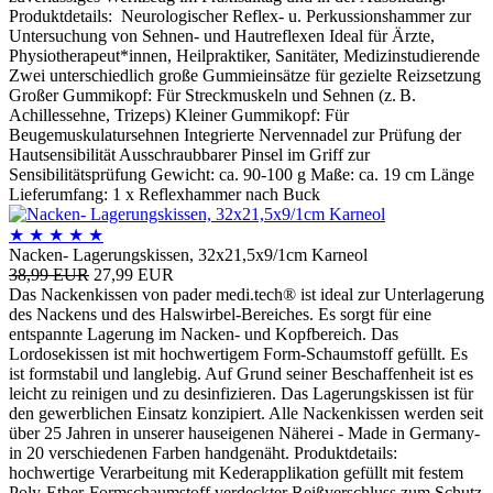
Produktdetails: Neurologischer Reflex- u. Perkussionshammer zur
Untersuchung von Sehnen- und Hautreflexen Ideal für Ärzte,
Physiotherapeut*innen, Heilpraktiker, Sanitäter, Medizinstudierende
Zwei unterschiedlich große Gummieinsätze für gezielte Reizsetzung
Großer Gummikopf: Für Streckmuskeln und Sehnen (z. B.
Achillessehne, Trizeps) Kleiner Gummikopf: Für
Beugemuskulatursehnen Integrierte Nervennadel zur Prüfung der
Hautsensibilität Ausschraubbarer Pinsel im Griff zur
Sensibilitätsprüfung Gewicht: ca. 90-100 g Maße: ca. 19 cm Länge
Lieferumfang: 1 x Reflexhammer nach Buck
★
★
★
★
★
Nacken- Lagerungskissen, 32x21,5x9/1cm Karneol
38,99 EUR
27,99 EUR
Das Nackenkissen von pader medi.tech® ist ideal zur Unterlagerung
des Nackens und des Halswirbel-Bereiches. Es sorgt für eine
entspannte Lagerung im Nacken- und Kopfbereich. Das
Lordosekissen ist mit hochwertigem Form-Schaumstoff gefüllt. Es
ist formstabil und langlebig. Auf Grund seiner Beschaffenheit ist es
leicht zu reinigen und zu desinfizieren. Das Lagerungskissen ist für
den gewerblichen Einsatz konzipiert. Alle Nackenkissen werden seit
über 25 Jahren in unserer hauseigenen Näherei - Made in Germany-
in 20 verschiedenen Farben handgenäht. Produktdetails:
hochwertige Verarbeitung mit Kederapplikation gefüllt mit festem
Poly-Ether-Formschaumstoff verdeckter Reißverschluss zum Schutz