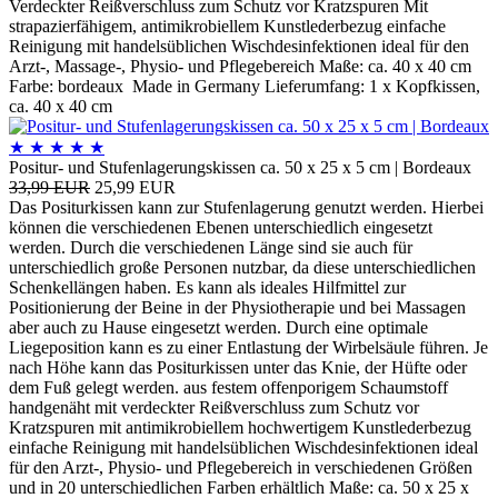
Verdeckter Reißverschluss zum Schutz vor Kratzspuren Mit
strapazierfähigem, antimikrobiellem Kunstlederbezug einfache
Reinigung mit handelsüblichen Wischdesinfektionen ideal für den
Arzt-, Massage-, Physio- und Pflegebereich Maße: ca. 40 x 40 cm
Farbe: bordeaux Made in Germany Lieferumfang: 1 x Kopfkissen,
ca. 40 x 40 cm
★
★
★
★
★
Positur- und Stufenlagerungskissen ca. 50 x 25 x 5 cm | Bordeaux
33,99 EUR
25,99 EUR
Das Positurkissen kann zur Stufenlagerung genutzt werden. Hierbei
können die verschiedenen Ebenen unterschiedlich eingesetzt
werden. Durch die verschiedenen Länge sind sie auch für
unterschiedlich große Personen nutzbar, da diese unterschiedlichen
Schenkellängen haben. Es kann als ideales Hilfmittel zur
Positionierung der Beine in der Physiotherapie und bei Massagen
aber auch zu Hause eingesetzt werden. Durch eine optimale
Liegeposition kann es zu einer Entlastung der Wirbelsäule führen. Je
nach Höhe kann das Positurkissen unter das Knie, der Hüfte oder
dem Fuß gelegt werden. aus festem offenporigem Schaumstoff
handgenäht mit verdeckter Reißverschluss zum Schutz vor
Kratzspuren mit antimikrobiellem hochwertigem Kunstlederbezug
einfache Reinigung mit handelsüblichen Wischdesinfektionen ideal
für den Arzt-, Physio- und Pflegebereich in verschiedenen Größen
und in 20 unterschiedlichen Farben erhältlich Maße: ca. 50 x 25 x