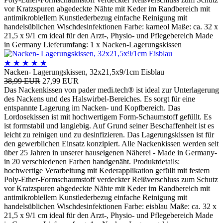
vor Kratzspuren abgedeckte Nähte mit Keder im Randbereich mit
antimikrobiellem Kunstlederbezug einfache Reinigung mit
handelsüblichen Wischdesinfektionen Farbe: karneol Maße: ca. 32 x
21,5 x 9/1 cm ideal für den Arzt-, Physio- und Pflegebereich Made
in Germany Lieferumfang: 1 x Nacken-Lagerungskissen
★
★
★
★
★
Nacken- Lagerungskissen, 32x21,5x9/1cm Eisblau
38,99 EUR
27,99 EUR
Das Nackenkissen von pader medi.tech® ist ideal zur Unterlagerung
des Nackens und des Halswirbel-Bereiches. Es sorgt für eine
entspannte Lagerung im Nacken- und Kopfbereich. Das
Lordosekissen ist mit hochwertigem Form-Schaumstoff gefüllt. Es
ist formstabil und langlebig. Auf Grund seiner Beschaffenheit ist es
leicht zu reinigen und zu desinfizieren. Das Lagerungskissen ist für
den gewerblichen Einsatz konzipiert. Alle Nackenkissen werden seit
über 25 Jahren in unserer hauseigenen Näherei - Made in Germany-
in 20 verschiedenen Farben handgenäht. Produktdetails:
hochwertige Verarbeitung mit Kederapplikation gefüllt mit festem
Poly-Ether-Formschaumstoff verdeckter Reißverschluss zum Schutz
vor Kratzspuren abgedeckte Nähte mit Keder im Randbereich mit
antimikrobiellem Kunstlederbezug einfache Reinigung mit
handelsüblichen Wischdesinfektionen Farbe: eisblau Maße: ca. 32 x
21,5 x 9/1 cm ideal für den Arzt-, Physio- und Pflegebereich Made