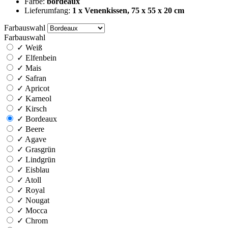
Farbe:
bordeaux
Lieferumfang:
1 x Venenkissen, 75 x 55 x 20 cm
Farbauswahl
Farbauswahl
✓
Weiß
✓
Elfenbein
✓
Mais
✓
Safran
✓
Apricot
✓
Karneol
✓
Kirsch
✓
Bordeaux
✓
Beere
✓
Agave
✓
Grasgrün
✓
Lindgrün
✓
Eisblau
✓
Atoll
✓
Royal
✓
Nougat
✓
Mocca
✓
Chrom