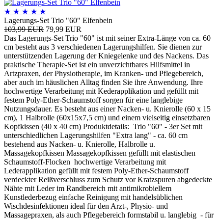
★
★
★
★
★
Lagerungs-Set Trio "60" Elfenbein
103,99 EUR
79,99 EUR
Das Lagerungs-Set Trio "60" ist mit seiner Extra-Länge von ca. 60
cm besteht aus 3 verschiedenen Lagerungshilfen. Sie dienen zur
unterstützenden Lagerung der Kniegelenke und des Nackens. Das
praktische Therapie-Set ist ein unverzichtbares Hilfsmittel in
Artzpraxen, der Physiotherapie, im Kranken- und Pflegebereich,
aber auch im häuslichen Alltag finden Sie ihre Anwendung. Ihre
hochwertige Verarbeitung mit Kederapplikation und gefüllt mit
festem Poly-Ether-Schaumstoff sorgen für eine langlebige
Nutzungsdauer. Es besteht aus einer Nacken- u. Knierolle (60 x 15
cm), 1 Halbrolle (60x15x7,5 cm) und einem vielseitig einsetzbaren
Kopfkissen (40 x 40 cm) Produktdetails: Trio "60" - 3er Set mit
unterschiedlichen Lagerungshilfen "Extra lang" - ca. 60 cm
bestehend aus Nacken- u. Knierolle, Halbrolle u.
Massagekopfkissen Massagekopfkissen gefüllt mit elastischen
Schaumstoff-Flocken hochwertige Verarbeitung mit
Lederapplikation gefüllt mit festem Poly-Ether-Schaumstoff
verdeckter Reißverschluss zum Schutz vor Kratzspuren abgedeckte
Nähte mit Leder im Randbereich mit antimikrobiellem
Kunstlederbezug einfache Reinigung mit handelsüblichen
Wischdesinfektionen ideal für den Arzt-, Physio- und
Massagepraxen, als auch Pflegebereich formstabil u. langlebig - für