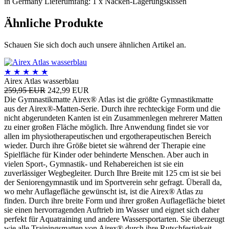
in Germany Lieferumfang: 1 x Nacken-Lagerungskissen
Ähnliche Produkte
Schauen Sie sich doch auch unsere ähnlichen Artikel an.
★
★
★
★
★
Airex Atlas wasserblau
259,95 EUR
242,99 EUR
Die Gymnastikmatte Airex® Atlas ist die größte Gymnastikmatte
aus der Airex®-Matten-Serie. Durch ihre rechteckige Form und die
nicht abgerundeten Kanten ist ein Zusammenlegen mehrerer Matten
zu einer großen Fläche möglich. Ihre Anwendung findet sie vor
allen im physiotherapeutischen und ergotherapeutischen Bereich
wieder. Durch ihre Größe bietet sie während der Therapie eine
Spielfläche für Kinder oder behinderte Menschen. Aber auch in
vielen Sport-, Gymnastik- und Rehabereichen ist sie ein
zuverlässiger Wegbegleiter. Durch Ihre Breite mit 125 cm ist sie bei
der Seniorengymnastik und im Sportverein sehr gefragt. Überall da,
wo mehr Auflagefläche gewünscht ist, ist die Airex® Atlas zu
finden. Durch ihre breite Form und ihrer großen Auflagefläche bietet
sie einen hervorragenden Auftrieb im Wasser und eignet sich daher
perfekt für Aquatraining und andere Wassersportarten. Sie überzeugt
wie alle Trainingsmatten von Airex® durch ihre Rutschfestigkeit,