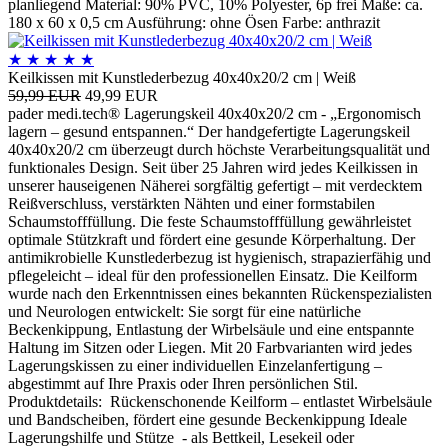
planliegend Material: 90% PVC, 10% Polyester, 6p frei Maße: ca.
180 x 60 x 0,5 cm Ausführung: ohne Ösen Farbe: anthrazit
★
★
★
★
★
Keilkissen mit Kunstlederbezug 40x40x20/2 cm | Weiß
59,99 EUR
49,99 EUR
pader medi.tech® Lagerungskeil 40x40x20/2 cm - „Ergonomisch
lagern – gesund entspannen.“ Der handgefertigte Lagerungskeil
40x40x20/2 cm überzeugt durch höchste Verarbeitungsqualität und
funktionales Design. Seit über 25 Jahren wird jedes Keilkissen in
unserer hauseigenen Näherei sorgfältig gefertigt – mit verdecktem
Reißverschluss, verstärkten Nähten und einer formstabilen
Schaumstofffüllung. Die feste Schaumstofffüllung gewährleistet
optimale Stützkraft und fördert eine gesunde Körperhaltung. Der
antimikrobielle Kunstlederbezug ist hygienisch, strapazierfähig und
pflegeleicht – ideal für den professionellen Einsatz. Die Keilform
wurde nach den Erkenntnissen eines bekannten Rückenspezialisten
und Neurologen entwickelt: Sie sorgt für eine natürliche
Beckenkippung, Entlastung der Wirbelsäule und eine entspannte
Haltung im Sitzen oder Liegen. Mit 20 Farbvarianten wird jedes
Lagerungskissen zu einer individuellen Einzelanfertigung –
abgestimmt auf Ihre Praxis oder Ihren persönlichen Stil.
Produktdetails: Rückenschonende Keilform – entlastet Wirbelsäule
und Bandscheiben, fördert eine gesunde Beckenkippung Ideale
Lagerungshilfe und Stütze - als Bettkeil, Lesekeil oder