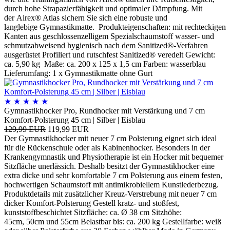
durch hohe Strapazierfähigkeit und optimaler Dämpfung. Mit
der Airex® Atlas sichern Sie sich eine robuste und
langlebige Gymnastikmatte. Produkteigenschaften: mit rechteckigen
Kanten aus geschlossenzelligem Spezialschaumstoff wasser- und
schmutzabweisend hygienisch nach dem Sanitized®-Verfahren
ausgerüstet Profiliert und rutschfest Sanitized® veredelt Gewicht:
ca. 5,90 kg Maße: ca. 200 x 125 x 1,5 cm Farben: wasserblau
Lieferumfang: 1 x Gymnastikmatte ohne Gurt
★
★
★
★
★
Gymnastikhocker Pro, Rundhocker mit Verstärkung und 7 cm
Komfort-Polsterung 45 cm | Silber | Eisblau
129,99 EUR
119,99 EUR
Der Gymnastikhocker mit neuer 7 cm Polsterung eignet sich ideal
für die Rückenschule oder als Kabinenhocker. Besonders in der
Krankengymnastik und Physiotherapie ist ein Hocker mit bequemer
Sitzfläche unerlässich. Deshalb besitzt der Gymnastikhocker eine
extra dicke und sehr komfortable 7 cm Polsterung aus einem festen,
hochwertigen Schaumstoff mit antimikrobiellem Kunstlederbezug.
Produktdetails mit zusätzlicher Kreuz-Verstrebung mit neuer 7 cm
dicker Komfort-Polsterung Gestell kratz- und stoßfest,
kunststoffbeschichtet Sitzfläche: ca. Ø 38 cm Sitzhöhe:
45cm, 50cm und 55cm Belastbar bis: ca. 200 kg Gestellfarbe: weiß