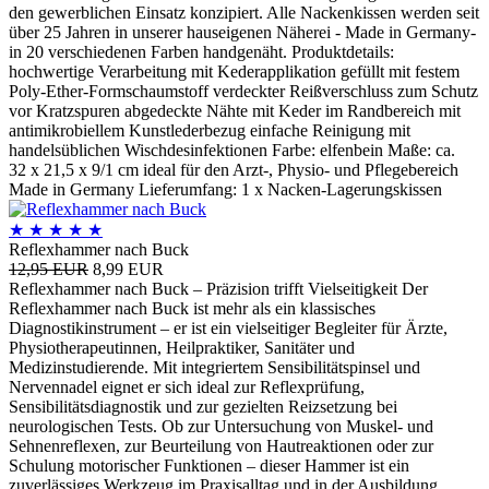
den gewerblichen Einsatz konzipiert. Alle Nackenkissen werden seit
über 25 Jahren in unserer hauseigenen Näherei - Made in Germany-
in 20 verschiedenen Farben handgenäht. Produktdetails:
hochwertige Verarbeitung mit Kederapplikation gefüllt mit festem
Poly-Ether-Formschaumstoff verdeckter Reißverschluss zum Schutz
vor Kratzspuren abgedeckte Nähte mit Keder im Randbereich mit
antimikrobiellem Kunstlederbezug einfache Reinigung mit
handelsüblichen Wischdesinfektionen Farbe: elfenbein Maße: ca.
32 x 21,5 x 9/1 cm ideal für den Arzt-, Physio- und Pflegebereich
Made in Germany Lieferumfang: 1 x Nacken-Lagerungskissen
★
★
★
★
★
Reflexhammer nach Buck
12,95 EUR
8,99 EUR
Reflexhammer nach Buck – Präzision trifft Vielseitigkeit Der
Reflexhammer nach Buck ist mehr als ein klassisches
Diagnostikinstrument – er ist ein vielseitiger Begleiter für Ärzte,
Physiotherapeutinnen, Heilpraktiker, Sanitäter und
Medizinstudierende. Mit integriertem Sensibilitätspinsel und
Nervennadel eignet er sich ideal zur Reflexprüfung,
Sensibilitätsdiagnostik und zur gezielten Reizsetzung bei
neurologischen Tests. Ob zur Untersuchung von Muskel- und
Sehnenreflexen, zur Beurteilung von Hautreaktionen oder zur
Schulung motorischer Funktionen – dieser Hammer ist ein
zuverlässiges Werkzeug im Praxisalltag und in der Ausbildung.