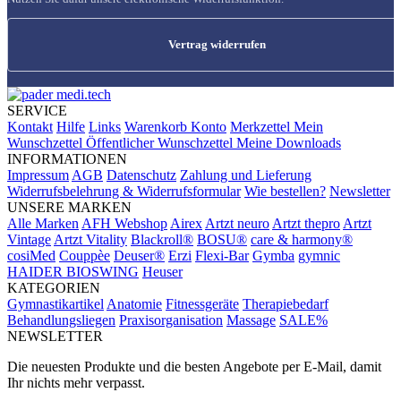
Vertrag widerrufen
SERVICE
Kontakt
Hilfe
Links
Warenkorb
Konto
Merkzettel
Mein
Wunschzettel
Öffentlicher Wunschzettel
Meine Downloads
INFORMATIONEN
Impressum
AGB
Datenschutz
Zahlung und Lieferung
Widerrufsbelehrung & Widerrufsformular
Wie bestellen?
Newsletter
UNSERE MARKEN
Alle Marken
AFH Webshop
Airex
Artzt neuro
Artzt thepro
Artzt
Vintage
Artzt Vitality
Blackroll®
BOSU®
care & harmony®
cosiMed
Couppèe
Deuser®
Erzi
Flexi-Bar
Gymba
gymnic
HAIDER BIOSWING
Heuser
KATEGORIEN
Gymnastikartikel
Anatomie
Fitnessgeräte
Therapiebedarf
Behandlungsliegen
Praxisorganisation
Massage
SALE%
NEWSLETTER
Die neuesten Produkte und die besten Angebote per E-Mail, damit
Ihr nichts mehr verpasst.