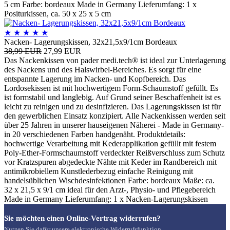
5 cm Farbe: bordeaux Made in Germany Lieferumfang: 1 x
Positurkissen, ca. 50 x 25 x 5 cm
★
★
★
★
★
Nacken- Lagerungskissen, 32x21,5x9/1cm Bordeaux
38,99 EUR
27,99 EUR
Das Nackenkissen von pader medi.tech® ist ideal zur Unterlagerung
des Nackens und des Halswirbel-Bereiches. Es sorgt für eine
entspannte Lagerung im Nacken- und Kopfbereich. Das
Lordosekissen ist mit hochwertigem Form-Schaumstoff gefüllt. Es
ist formstabil und langlebig. Auf Grund seiner Beschaffenheit ist es
leicht zu reinigen und zu desinfizieren. Das Lagerungskissen ist für
den gewerblichen Einsatz konzipiert. Alle Nackenkissen werden seit
über 25 Jahren in unserer hauseigenen Näherei - Made in Germany-
in 20 verschiedenen Farben handgenäht. Produktdetails:
hochwertige Verarbeitung mit Kederapplikation gefüllt mit festem
Poly-Ether-Formschaumstoff verdeckter Reißverschluss zum Schutz
vor Kratzspuren abgedeckte Nähte mit Keder im Randbereich mit
antimikrobiellem Kunstlederbezug einfache Reinigung mit
handelsüblichen Wischdesinfektionen Farbe: bordeaux Maße: ca.
32 x 21,5 x 9/1 cm ideal für den Arzt-, Physio- und Pflegebereich
Made in Germany Lieferumfang: 1 x Nacken-Lagerungskissen
Sie möchten einen Online-Vertrag widerrufen?
Nutzen Sie dafür unsere elektronische Widerrufsfunktion.